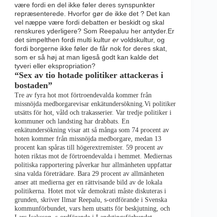
være fordi en del ikke føler deres synspunkter
repræsenterede. Hvorfor gør de ikke det ? Det kan
vel næppe være fordi debatten er beskidt og skal
renskures yderligere? Som Reepaluu her antyder.Er
det simpelthen fordi multi kultur
er
voldskultur, og
fordi borgerne ikke føler de får nok for deres skat,
som er så høj at man ligeså godt kan kalde det
tyveri eller ekspropriation?
“Sex av tio hotade politiker attackeras i
bostaden”
Tre av fyra hot mot förtroendevalda kommer från
missnöjda medborgarevisar enkätundersökning.Vi politiker
utsätts för hot, våld och trakasserier. Var tredje politiker i
kommuner och landsting har drabbats. En
enkätundersökning visar att så många som 74 procent av
hoten kommer från missnöjda medborgare, medan 13
procent kan spåras till högerextremister. 59 procent av
hoten riktas mot de förtroendevalda i hemmet. Mediernas
politiska rapportering påverkar hur allmänheten uppfattar
sina valda företrädare. Bara 29 procent av allmänheten
anser att medierna ger en rättvisande bild av de lokala
politikerna. Hotet mot vår demokrati måste diskuteras i
grunden, skriver Ilmar Reepalu, s-ordförande i Svenska
kommunförbundet, vars hem utsatts för beskjutning, och