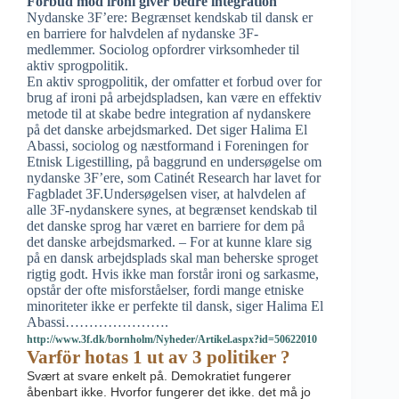
Forbud mod ironi giver bedre integration
Nydanske 3F’ere: Begrænset kendskab til dansk er
en barriere for halvdelen af nydanske 3F-
medlemmer. Sociolog opfordrer virksomheder til
aktiv sprogpolitik.
En aktiv sprogpolitik, der omfatter et forbud over for
brug af ironi på arbejdspladsen, kan være en effektiv
metode til at skabe bedre integration af nydanskere
på det danske arbejdsmarked. Det siger Halima El
Abassi, sociolog og næstformand i Foreningen for
Etnisk Ligestilling, på baggrund en undersøgelse om
nydanske 3F’ere, som Catinét Research har lavet for
Fagbladet 3F.Undersøgelsen viser, at halvdelen af
alle 3F-nydanskere synes, at begrænset kendskab til
det danske sprog har været en barriere for dem på
det danske arbejdsmarked. – For at kunne klare sig
på en dansk arbejdsplads skal man beherske sproget
rigtig godt. Hvis ikke man forstår ironi og sarkasme,
opstår der ofte misforståelser, fordi mange etniske
minoriteter ikke er perfekte til dansk, siger Halima El
Abassi………………….
http://www.3f.dk/bornholm/Nyheder/Artikel.aspx?id=50622010
Varför hotas 1 ut av 3 politiker ?
Svært at svare enkelt på. Demokratiet fungerer
åbenbart ikke. Hvorfor fungerer det ikke. det må jo