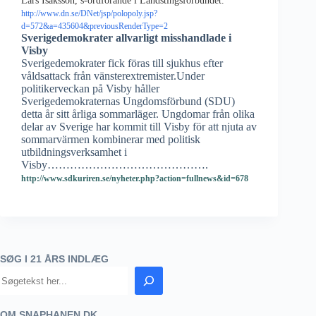
Lars Isaksson, s-ordförande i Landstingsförbundet.
http://www.dn.se/DNet/jsp/polopoly.jsp?
d=572&a=435604&previousRenderType=2
Sverigedemokrater allvarligt misshandlade i
Visby
Sverigedemokrater fick föras till sjukhus efter
våldsattack från vänsterextremister.Under
politikerveckan på Visby håller
Sverigedemokraternas Ungdomsförbund (SDU)
detta år sitt årliga sommarläger. Ungdomar från olika
delar av Sverige har kommit till Visby för att njuta av
sommarvärmen kombinerar med politisk
utbildningsverksamhet i
Visby…………………………………….
http://www.sdkuriren.se/nyheter.php?action=fullnews&id=678
SØG I 21 ÅRS INDLÆG
OM SNAPHANEN.DK