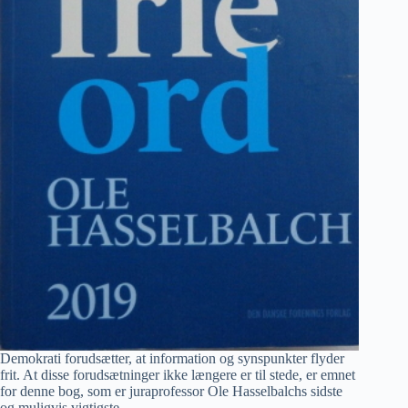
Demokrati forudsætter, at information og synspunkter flyder
frit. At disse forudsætninger ikke længere er til stede, er emnet
for denne bog, som er juraprofessor Ole Hasselbalchs sidste
og muligvis vigtigste.