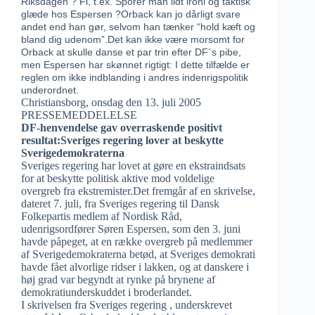
Riksdagen ? Fi, t.ex. Sporer man lidt ironi og taktisk
glæde hos Espersen ?Orback kan jo dårligt svare
andet end han gør, selvom han tænker “hold kæft og
bland dig udenom”.Det kan ikke være morsomt for
Orback at skulle danse et par trin efter DF´s pibe,
men Espersen har skønnet rigtigt: I dette tilfælde er
reglen om ikke indblanding i andres indenrigspolitik
underordnet.
Christiansborg, onsdag den 13. juli 2005
PRESSEMEDDELELSE
DF-henvendelse gav overraskende positivt
resultat:Sveriges regering lover at beskytte
Sverigedemokraterna
Sveriges regering har lovet at gøre en ekstraindsats
for at beskytte politisk aktive mod voldelige
overgreb fra ekstremister.Det fremgår af en skrivelse,
dateret 7. juli, fra Sveriges regering til Dansk
Folkepartis medlem af Nordisk Råd,
udenrigsordfører Søren Espersen, som den 3. juni
havde påpeget, at en række overgreb på medlemmer
af Sverigedemokraterna betød, at Sveriges demokrati
havde fået alvorlige ridser i lakken, og at danskere i
høj grad var begyndt at rynke på brynene af
demokratiunderskuddet i broderlandet.
I skrivelsen fra Sveriges regering , underskrevet