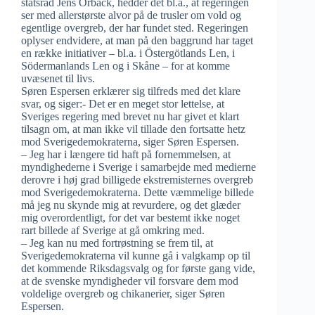
statsråd Jens Orback, hedder det bl.a., at regeringen
ser med allerstørste alvor på de trusler om vold og
egentlige overgreb, der har fundet sted. Regeringen
oplyser endvidere, at man på den baggrund har taget
en række initiativer – bl.a. i Östergötlands Len, i
Södermanlands Len og i Skåne – for at komme
uvæsenet til livs.
Søren Espersen erklærer sig tilfreds med det klare
svar, og siger:- Det er en meget stor lettelse, at
Sveriges regering med brevet nu har givet et klart
tilsagn om, at man ikke vil tillade den fortsatte hetz
mod Sverigedemokraterna, siger Søren Espersen.
– Jeg har i længere tid haft på fornemmelsen, at
myndighederne i Sverige i samarbejde med medierne
derovre i høj grad billigede ekstremisternes overgreb
mod Sverigedemokraterna. Dette væmmelige billede
må jeg nu skynde mig at revurdere, og det glæder
mig overordentligt, for det var bestemt ikke noget
rart billede af Sverige at gå omkring med.
– Jeg kan nu med fortrøstning se frem til, at
Sverigedemokraterna vil kunne gå i valgkamp op til
det kommende Riksdagsvalg og for første gang vide,
at de svenske myndigheder vil forsvare dem mod
voldelige overgreb og chikanerier, siger Søren
Espersen.