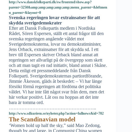
http://www.danskfolkeparti.dk/sw/frontend/show.asp?
parent=3250&amp;amp;amp;amp;amp;menu_parent=&leftmen
u_parent=&layout=0
Svenska regeringen lovar extrainsatser för att
skydda sverigedemokrater
Efter att Dansk Folkepartis medlem i Nordiska
Rådet, Sören Espersen, ställt ett antal frågor till den
svenska regeringen angående våldet mot
Sverigedemokraterna, lovar nu demokratiminister,
Jens Orback, extrainsatser för att skydda sd. I ett
brev till Espersen skriver Orback bland annat att
regeringen ser allvarligt på de övergrepp som skett
och att man tagit en rad initiativ, bland annat i Skåne.
Detta enligt ett pressmeddelande från Dansk
Folkeparti. Sverigedemokraternas partiordförande,
Jimmie Åkesson, gläds åt beskedet: – Vi har länge
försökt förmå regeringen att fördöma det politiska
våldet. Vi har inte fått något svar från dem, men det
här verkar positivt. Låt oss nu hoppas att det inte
bara är tomma ord.
………………………………………………..
http://www.sdkuriren.se/nyheter.php?action=fullnews&id=702
The Scandinavian model
‘Women hold up half the sky,” said Mao Zedong,
though by and large, in Communist China women