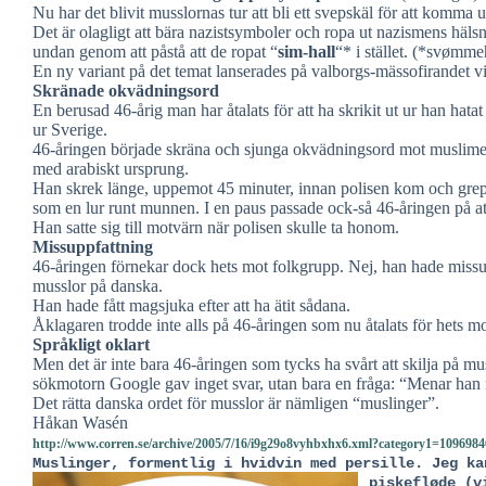
Nu har det blivit musslornas tur att bli ett svepskäl för att komma u
Det är olagligt att bära nazistsymboler och ropa ut nazismens häls
undan genom att påstå att de ropat “
sim-hall
“* i stället. (*svømme
En ny variant på det temat lanserades på valborgs-mässofirandet vi
Skränade okvädningsord
En berusad 46-årig man har åtalats för att ha skrikit ut ur han hata
ur Sverige.
46-åringen började skräna och sjunga okvädningsord mot muslimer
med arabiskt ursprung.
Han skrek länge, uppemot 45 minuter, innan polisen kom och grep 
som en lur runt munnen. I en paus passade ock-så 46-åringen på at
Han satte sig till motvärn när polisen skulle ta honom.
Missuppfattning
46-åringen förnekar dock hets mot folkgrupp. Nej, han hade missupp
musslor på danska.
Han hade fått magsjuka efter att ha ätit sådana.
Åklagaren trodde inte alls på 46-åringen som nu åtalats för hets m
Språkligt oklart
Men det är inte bara 46-åringen som tycks ha svårt att skilja på m
sökmotorn Google gav inget svar, utan bara en fråga: “Menar han
Det rätta danska ordet för musslor är nämligen “muslinger”.
Håkan Wasén
http://www.corren.se/archive/2005/7/16/i9g29o8vyhbxhx6.xml?category1=10969
Muslinger, formentlig i hvidvin med persille. Jeg ka
piskefløde (v