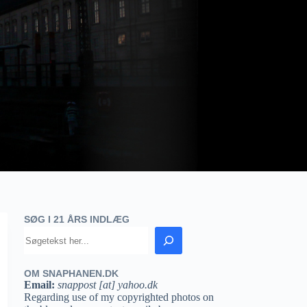
SØG I 21 ÅRS INDLÆG
OM SNAPHANEN.DK
Email:
snappost [at] yahoo.dk
Regarding use of my copyrighted photos on