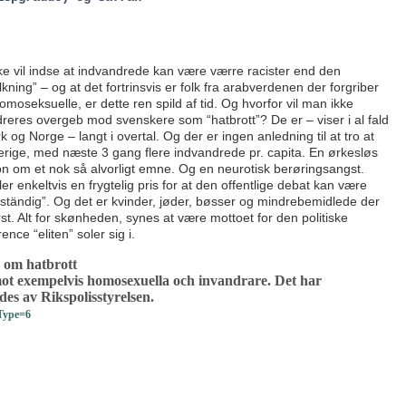
e vil indse at indvandrede kan være værre racister end den
kning” – og at det fortrinsvis er folk fra arabverdenen der forgriber
omoseksuelle, er dette ren spild af tid. Og hvorfor vil man ikke
dreres overgeb mod svenskere som “hatbrott”? De er – viser i al fald
k og Norge – langt i overtal. Og der er ingen anledning til at tro at
verige, med næste 3 gang flere indvandrede pr. capita. En ørkesløs
n om et nok så alvorligt emne. Og en neurotisk berøringsangst.
r enkeltvis en frygtelig pris for at den offentlige debat kan være
ständig”. Og det er kvinder, jøder, bøsser og mindrebemidlede der
rst. Alt for skønheden, synes at være mottoet for den politiske
ce “eliten” soler sig i.
 om hatbrott
ot exempelvis homosexuella och invandrare. Det har
es av Rikspolisstyrelsen.
Type=6