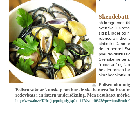
Skendebatt
så længe man ikk
svenske “ur-befol
sig på jøder og h
rubricere indvan
statistik i Danmar
det er bedre i S
pseudo-diskussio
Svenskerne betale
“rumsren” og “an
betaler prisen fø
skønhedskonkurren
Polisen okunnig
Polisen saknar kunskap om hur de ska hantera hatbrott m
redovisats i en intern undersökning. Men resultatet mörkad
http://www.dn.se/DNet/jsp/polopoly.jsp?d=147&a=440362&previousRender