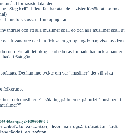
ndan åtal för rasistuttalanden.
ning “
Sieg heil
“. I flera fall har åtalade nazister försökt att komma
hal)
d Tannefors slussar i Linköping i år.
t invandrare och att alla muslimer skall dö och alla muslimer skall ut
 och invandrare när han fick se en grupp ungdomar, vissa av dem
honom. För att det riktigt skulle höras formade han också händerna
t bada i Stångån.
fattats. Det han inte tyckte om var “musliner” det vill säga
ot folkgrupp.
uslimer och musliner. En sökning på Internet på ordet “musliner” i
 muslimer?”
84640-4&category2=1096984640-7
n anbefale varianten, hvor man også tilsætter lidt
ispgrädde) og safran