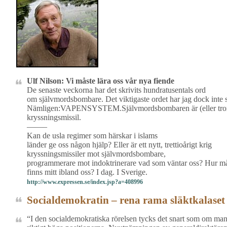
Ulf Nilson: Vi måste lära oss vår nya fiende
De senaste veckorna har det skrivits hundratusentals ord
om självmordsbombare. Det viktigaste ordet har jag dock inte s
Nämligen:VAPENSYSTEM.Självmordsbombaren är (eller tror s
kryssningsmissil.
——–
Kan de usla regimer som härskar i islams
länder ge oss någon hjälp? Eller är ett nytt, trettioårigt krig
kryssningsmissiler mot
självmordsbombare,
programmerare mot indoktrinerare vad som väntar oss? Hur m
finns mitt ibland oss? I dag. I Sverige.
http://www.expressen.se/index.jsp?a=408996
Socialdemokratin – rena rama släktkalaset
“I den socialdemokratiska rörelsen tycks det snart som om ma