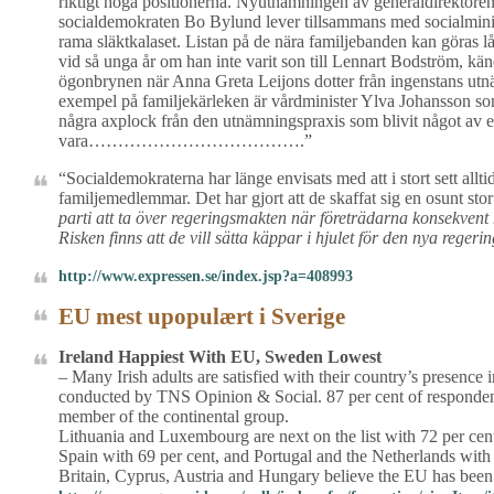
riktigt höga positionerna. Nyutnämningen av generaldirektören 
socialdemokraten Bo Bylund lever tillsammans med socialminist
rama släktkalaset. Listan på de nära familjebanden kan göras l
vid så unga år om han inte varit son till Lennart Bodström, k
ögonbrynen när Anna Greta Leijons dotter från ingenstans utnäm
exempel på familjekärleken är vårdminister Ylva Johansson som
några axplock från den utnämningspraxis som blivit något av en
vara……………………………….”
“Socialdemokraterna har länge envisats med att i stort sett alltid 
familjemedlemmar. Det har gjort att de skaffat sig en osunt stor
parti att ta över regeringsmakten när företrädarna konsekvent h
Risken finns att de vill sätta käppar i hjulet för den nya re
http://www.expressen.se/index.jsp?a=408993
EU mest upopulært i Sverige
Ireland Happiest With EU, Sweden Lowest
– Many Irish adults are satisfied with their country’s presenc
conducted by TNS Opinion & Social. 87 per cent of respondents
member of the continental group.
Lithuania and Luxembourg are next on the list with 72 per ce
Spain with 69 per cent, and Portugal and the Netherlands with
Britain, Cyprus, Austria and Hungary believe the EU has been b