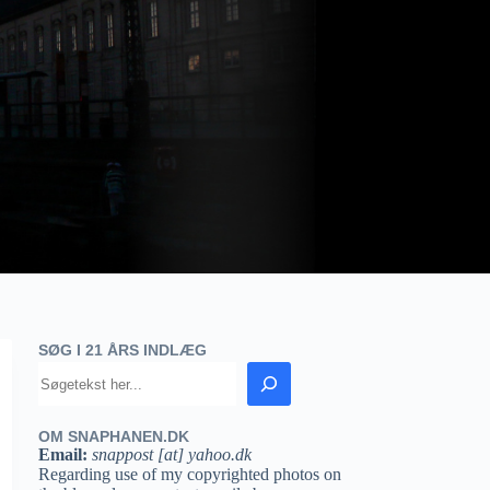
SØG I 21 ÅRS INDLÆG
OM SNAPHANEN.DK
Email:
snappost [at] yahoo.dk
Regarding use of my copyrighted photos on