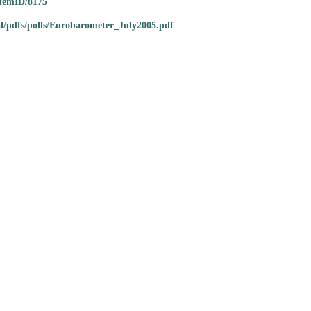
itemID/8175
l/pdfs/polls/Eurobarometer_July2005.pdf