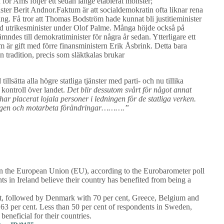
för Ams följer ett sedan länge etablerat mönster;
er Berit Andnor.Faktum är att socialdemokratin ofta liknar rena
ång. Få tror att Thomas Bodström hade kunnat bli justitieminister
änd utrikesminister under Olof Palme. Många höjde också på
ndes till demokratiminister för några år sedan. Ytterligare ett
 är gift med förre finansministern Erik Åsbrink. Detta bara
 tradition, precis som släktkalas brukar
tillsätta alla högre statliga tjänster med parti- och nu tillika
 kontroll över landet.
Det blir dessutom svårt för något annat
ar placerat lojala personer i ledningen för de statliga verken.
geringen och motarbeta förändringar……….”
e in the European Union (EU), according to the Eurobarometer poll
 in Ireland believe their country has benefited from being a
nt, followed by Denmark with 70 per cent, Greece, Belgium and
 63 per cent. Less than 50 per cent of respondents in Sweden,
eneficial for their countries.