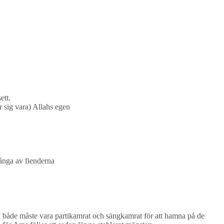
ett.
ig vara) Allahs egen
ånga av fienderna
n både måste vara partikamrat och sängkamrat för att hamna på de