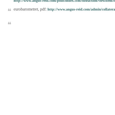
http://www.angus-reid.com/polls/index.cfm/fuseaction/viewItem/
eurobarometret, pdf:
http://www.angus-reid.com/admin/collatera