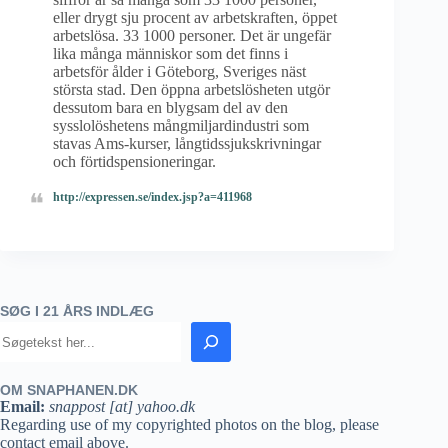
eller drygt sju procent av arbetskraften, öppet
arbetslösa. 33 1000 personer. Det är ungefär
lika många människor som det finns i
arbetsför ålder i Göteborg, Sveriges näst
största stad. Den öppna arbetslösheten utgör
dessutom bara en blygsam del av den
sysslolöshetens mångmiljardindustri som
stavas Ams-kurser, långtidssjukskrivningar
och förtidspensioneringar.
http://expressen.se/index.jsp?a=411968
SØG I 21 ÅRS INDLÆG
OM SNAPHANEN.DK
Email:
snappost [at] yahoo.dk
Regarding use of my copyrighted photos on the blog, please
contact email above.