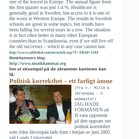
one of the lowest in Europe. The annual figure from
the first quarter was just 1.4 %. Healthcare is
generally good in Sweden, but access to it is one of
the worst in Western Europe. The results in Swedish
schools are good in some topics, but results have
been falling for several years in a row. The situation
is in fact often better in many other European
countries than in Scandinavia, even if we still live off
the old successes – which in any case cannot last.
http://www.cafebabel.com/en/article.asp?T=A&Id=1344
Munkhammers blog:
http://www.munkhammar.org
her et eksempel på de skrammer karrieren kan
få:
Politisk korrekthet – ett farligt ämne
(fra v.: Milld &
Järvenpää – ©
webmaster)
JAG HADE
FÖRMÅNEN att
få vara opponent
på den uppsats om
politisk korrekthet
som John Järvenpää lade fram i början av juni 2005
vid Lunds Universitet.