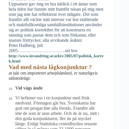
Uppsatsen gav mig en bra inblick i ett ämne som
hela tiden har funnits mitt framför näsan på mig men
som jag inte har reflekterat över tidigare. Det som
framför allt väckte mitt intresse var hur etablerade
och maktfullkomliga samhällsinstitutioner använder
sig av politisk korrekthet för att konstruera en
sanning som passar dem och som förkastar, eller
snarare förtrycker, alla avvikande åsikter.
Peter Hallberg, juli
2005………………………….set hos
http://www.invandring.se/arkiv/2005/07/politisk_korre
k.html
Vad med nästa lågkonjunktur ?
at tale om importeret arbejdsløshed, er naturligvis
utilstedeligt:
Vid vägs ände
Vi befinner oss i en konjunktur med frisk
medvind. Företagen går bra. Svenskarna har
gott om pengar.Inte alla förstås. Framför allt
inte de som är utan arbete. Och de är nu, mitt i
den goda konjunkturen, fler än på mycket
länge. Enligt Statistiska centralbyråns senaste
siffror är så många som 33 1000 personer,