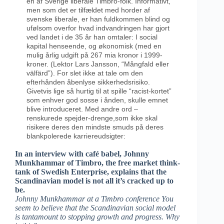
en af Sverige liberale Timbro-folk. Informativt,
men som det er tilfældet med horder af
svenske liberale, er han fuldkommen blind og
ufølsom overfor hvad indvandringen har gjort
ved landet i de 35 år han omtaler: I social
kapital henseende, og økonomisk (med en
mulig årlig udgift på 267 mia kronor i 1999-
kroner. (Lektor Lars Jansson, “Mångfald eller
välfärd”). For slet ikke at tale om den
efterhånden åbenlyse sikkerhedsrisiko.
Givetvis lige så hurtig til at spille “racist-kortet”
som enhver god sosse i ånden, skulle emnet
blive introduceret. Med andre ord –
renskurede spejder-drenge,som ikke skal
risikere deres den mindste smuds på deres
blankpolerede karriereudsigter:
In an interview with café babel, Johnny
Munkhammar of Timbro, the free market think-
tank of Swedish Enterprise, explains that the
Scandinavian model is not all it’s cracked up to
be.
Johnny Munkhammar at a Timbro conference You
seem to believe that the Scandinavian social model
is tantamount to stopping growth and progress. Why