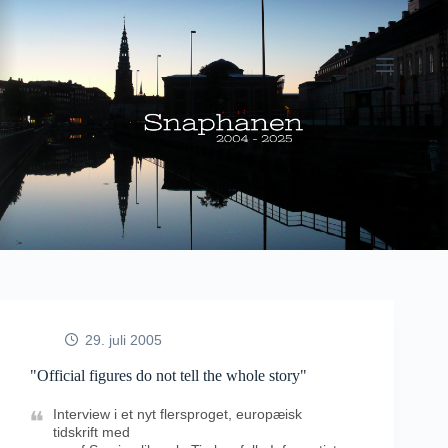
Fortsæt
til
indhold
29. juli 2005
"Official figures do not tell the whole story"
Interview i et nyt flersproget, europæisk
tidskrift med