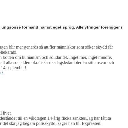
ungsosse formand har sit eget sprog. Alle ytringer foreligger i
tningen blir mer generös så att fler människor som söker skydd får
Shekarabi.
 botten om humanism och solidaritet. Inget mer, inget mindre.
tt alla socialdemokratiska riksdagsledamöter tar sitt ansvar och
n 14 september!
=2
l livet.
åndet till en våldtagen 14-årig flicka sänktes.Jag har fått ta
r det ska jag begära polisskydd, säger han till Expressen.