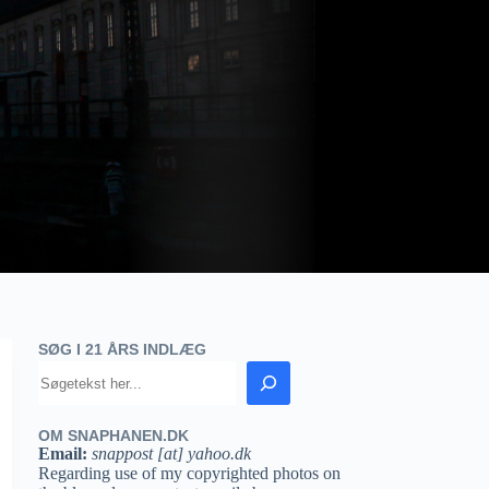
SØG I 21 ÅRS INDLÆG
OM SNAPHANEN.DK
Email:
snappost [at] yahoo.dk
Regarding use of my copyrighted photos on