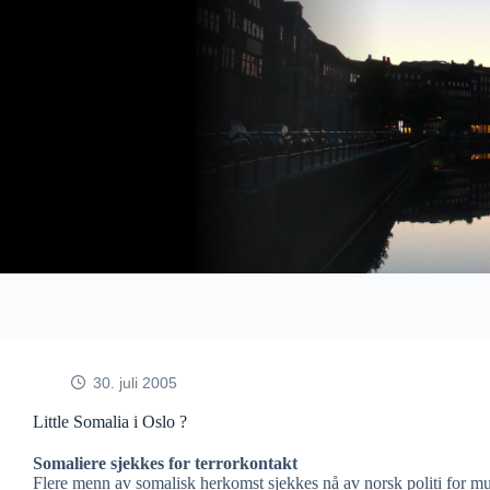
Fortsæt
til
indhold
30. juli 2005
Little Somalia i Oslo ?
Somaliere sjekkes for terrorkontakt
Flere menn av somalisk herkomst sjekkes nå av norsk politi for mul