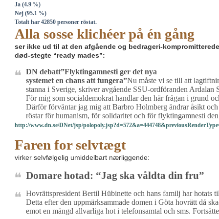
Ja (4.9 %)
Nej (95.1 %)
Totalt har 42850 personer röstat.
Alla sosse klichéer på én gång
ser ikke ud til at den afgående og bedrageri-kompromitterede 
død-stegte “ready mades”:
DN debatt”Flyktingamnesti ger det nya
systemet en chans att fungera”
Nu måste vi se till att lagtif
stanna i Sverige, skriver avgående SSU-ordföranden Ardalan 
För mig som socialdemokrat handlar den här frågan i grund och
Därför förväntar jag mig att Barbro Holmberg ändrar åsikt och a
röstar för humanism, för solidaritet och för flyktingamnesti de
http://www.dn.se/DNet/jsp/polopoly.jsp?d=572&a=444748&previousRenderType
Faren for selvtægt
virker selvfølgelig umiddelbart nærliggende:
Domare hotad: “Jag ska våldta din fru”
Hovrättspresident
Bertil Hübinette och hans familj har hotats til
Detta efter den uppmärksammade domen i Göta hovrätt då skadest
emot en mängd allvarliga hot i telefonsamtal och sms. Fortsätte