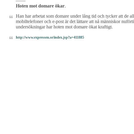
——
Hoten mot domare ökar
.
Han har arbetat som domare under lång tid och tycker att de all
mobiltelefoner och e-post är det lättare att nå människor nufö
undersökningar har hoten mot domare ökat kraftigt.
http://www.expressen.se/index.jsp?a=411885