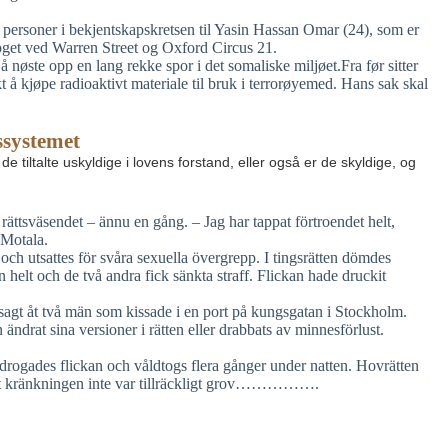
il personer i bekjentskapskretsen til Yasin Hassan Omar (24), som er
toget ved Warren Street og Oxford Circus 21.
å nøste opp en lang rekke spor i det somaliske miljøet.Fra før sitter
t å kjøpe radioaktivt materiale til bruk i terrorøyemed. Hans sak skal
ssystemet
 tiltalte uskyldige i lovens forstand, eller også er de skyldige, og
ättsväsendet – ännu en gång. – Jag har tappat förtroendet helt,
 Motala.
ch utsattes för svåra sexuella övergrepp. I tingsrätten dömdes
helt och de två andra fick sänkta straff. Flickan hade druckit
 sagt åt två män som kissade i en port på kungsgatan i Stockholm.
n ändrat sina versioner i rätten eller drabbats av minnesförlust.
 drogades flickan och våldtogs flera gånger under natten. Hovrätten
att kränkningen inte var tillräckligt grov…………….