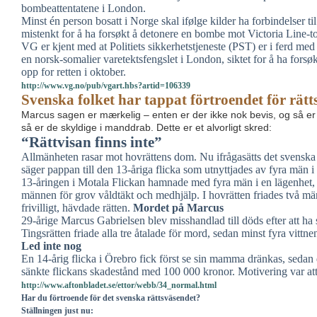
bombeattentatene i London.
Minst én person bosatt i Norge skal ifølge kilder ha forbindelser t
mistenkt for å ha forsøkt å detonere en bombe mot Victoria Line-
VG er kjent med at Politiets sikkerhetstjeneste (PST) er i ferd med 
en norsk-somalier varetektsfengslet i London, siktet for å ha forsøk
opp for retten i oktober.
http://www.vg.no/pub/vgart.hbs?artid=106339
Svenska folket har tappat förtroendet för
rätt
Marcus sagen er mærkelig – enten er der ikke nok bevis, og så er de
så er de skyldige i manddrab. Dette er et alvorligt skred:
“Rättvisan finns inte”
Allmänheten rasar mot hovrättens dom. Nu ifrågasätts det svenska r
säger pappan till den 13-åriga flicka som utnyttjades av fyra män i
13-åringen i Motala Flickan hamnade med fyra män i en lägenhet, o
männen för grov våldtäkt och medhjälp. I hovrätten friades två män 
frivilligt, hävdade rätten.
Mordet på Marcus
29-årige Marcus Gabrielsen blev misshandlad till döds efter att ha
Tingsrätten friade alla tre åtalade för mord, sedan minst fyra vittne
Led inte nog
En 14-årig flicka i Örebro fick först se sin mamma dränkas, sedan
sänkte flickans skadestånd med 100 000 kronor. Motivering var 
http://www.aftonbladet.se/ettor/webb/34_normal.html
Har du förtroende för det svenska rättsväsendet?
Ställningen just nu: