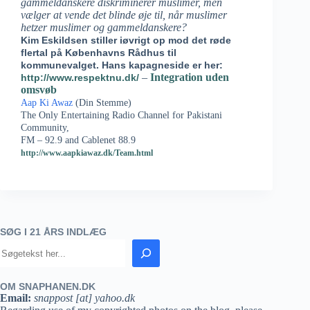
gammeldanskere diskriminerer muslimer, men
vælger at vende det blinde øje til, når muslimer
hetzer muslimer og gammeldanskere?
Kim Eskildsen stiller iøvrigt op mod det røde
flertal på Københavns Rådhus til
kommunevalget. Hans kapagneside er her:
–
Integration uden
http://www.respektnu.dk/
omsvøb
Aap Ki Awaz
(Din Stemme)
The Only Entertaining Radio Channel for Pakistani
Community,
FM – 92.9 and Cablenet 88.9
http://www.aapkiawaz.dk/Team.html
SØG I 21 ÅRS INDLÆG
OM SNAPHANEN.DK
Email:
snappost [at] yahoo.dk