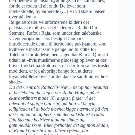
herboende afghanske flygtninge: »De skal dræbes,
for de er roden til alt ondt. De lever som
intellektuelle, nybarberede (…) Vi vil skære halsen
over på dem.«
Ifølge særdeles velinformerede kilder i det
pakistanske miljø var det lederen af Radio Din
Stemme, Rafour Raja, som under den talebanske
viceudenrigsministers besøg i Danmark
introducerede denne til herboende pakistanere, som
kvitterede med at samle penge ind til støtte for
Taleban.I forbindelse med sagen har Kamal Qureshi
udtalt, at »hvis muslimerne pludselig oplever, at der
bliver trukket på skuldrene, når der fremsættes trusler
mod dem, er jeg alvorligt bange for, at deres
loyalitetsfølelse over for det danske samfund vil lide
skade«.
Da det Centrale Radio/TV Nævn netop har besluttet
at hastebehandle sagen om Radio Holger på et
ekstraordinært møde 16. august, finder vi det
relevant at spørge Qureshi, om han vil benytte
lejligheden til at bede nævnet kigge nærmere på den
diskrimination og hetz, som den pakistanske radio
Din Stemme bedriver mod muslimer og
gammeldanskere. Eller forholder det sig mon sådan,
at Kamal Qureshi kun »bliver rystet«, når