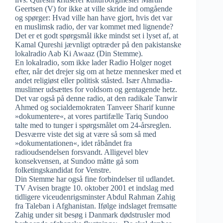
Geertsen (V) for ikke at ville skride ind omgående
og spørger: Hvad ville han have gjort, hvis det var
en muslimsk radio, der var kommet med lignende?
Det er et godt spørgsmål ikke mindst set i lyset af, at
Kamal Qureshi jævnligt optræder på den pakistanske
lokalradio Aab Ki Awaaz (Din Stemme).
En lokalradio, som ikke lader Radio Holger noget
efter, når det drejer sig om at hetze mennesker med et
andet religiøst eller politisk ståsted. Især Ahmadia-
muslimer udsættes for voldsom og gentagende hetz.
Det var også på denne radio, at den radikale Tanwir
Ahmed og socialdemokraten Tanveer Sharif kunne
»dokumentere«, at vores partifælle Tariq Sundoo
talte med to tunger i spørgsmålet om 24-årsreglen.
Desværre viste det sig at være så som så med
»dokumentationen«, idet råbåndet fra
radioudsendelsen forsvandt. Alligevel blev
konsekvensen, at Sundoo måtte gå som
folketingskandidat for Venstre.
Din Stemme har også fine forbindelser til udlandet.
TV Avisen bragte 10. oktober 2001 et indslag med
tidligere viceudenrigsminster Abdul Rahman Zahig
fra Taleban i Afghanistan. Ifølge indslaget fremsatte
Zahig under sit besøg i Danmark dødstrusler mod