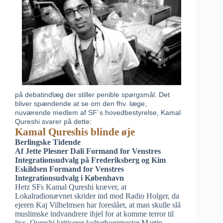
på debatindlæg der stiller penible spørgsmål. Det
bliver spændende at se om den fhv. læge,
nuværende medlem af SF´s hovedbestyrelse, Kamal
Qureshi svarer på dette:
Kamal Qureshis blinde øje
Berlingske Tidende
Af Jette Plesner Dali Formand for Venstres
Integrationsudvalg på Frederiksberg og Kim
Eskildsen Formand for Venstres
Integrationsudvalg i København
Hetz SFs Kamal Qureshi kræver, at
Lokalradionævnet skrider ind mod Radio Holger, da
ejeren Kaj Vilhelmsen har foreslået, at man skulle slå
muslimske indvandrere ihjel for at komme terror til
livs. Qureshi kritiserer kulturborgmester Martin