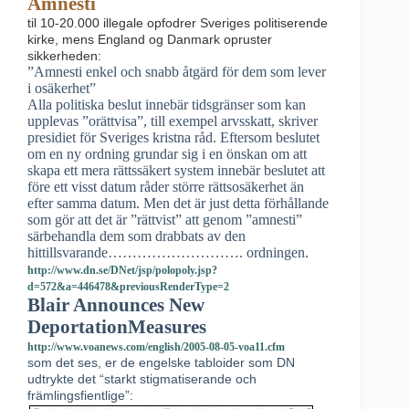
Amnesti
til 10-20.000 illegale opfodrer Sveriges politiserende
kirke, mens England og Danmark opruster
sikkerheden:
”Amnesti enkel och snabb åtgärd för dem som lever
i osäkerhet”
Alla politiska beslut innebär tidsgränser som kan
upplevas ”orättvisa”, till exempel arvsskatt, skriver
presidiet för Sveriges kristna råd. Eftersom beslutet
om en ny ordning grundar sig i en önskan om att
skapa ett mera rättssäkert system innebär beslutet att
före ett visst datum råder större rättsosäkerhet än
efter samma datum. Men det är just detta förhållande
som gör att det är ”rättvist” att genom ”amnesti”
särbehandla dem som drabbats av den
hittillsvarande……………………….
ordningen.
http://www.dn.se/DNet/jsp/polopoly.jsp?
d=572&a=446478&previousRenderType=2
Blair Announces New
DeportationMeasures
http://www.voanews.com/english/2005-08-05-voa11.cfm
som det ses, er de engelske tabloider som DN
udtrykte det “starkt stigmatiserande och
främlingsfientlige”: