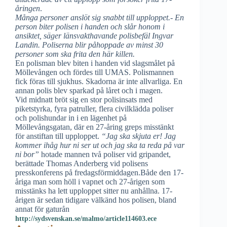
åringen
.
Många personer anslöt sig snabbt till upploppet.- En
person biter polisen i handen och slår honom i
ansiktet, säger länsvakthavande polisbefäl Ingvar
Landin. Poliserna blir påhoppade av minst 30
personer som ska frita den här killen.
En polisman blev biten i handen vid slagsmålet på
Möllevången och fördes till UMAS. Polismannen
fick föras till sjukhus. Skadorna är inte allvarliga. En
annan polis blev sparkad på låret och i magen.
Vid midnatt bröt sig en stor polisinsats med
piketstyrka, fyra patruller, flera civilklädda poliser
och polishundar in i en lägenhet på
Möllevångsgatan, där en 27-åring greps misstänkt
för anstiftan till upploppet.
“Jag ska skjuta er! Jag
kommer ihåg hur ni ser ut och jag ska ta reda på var
ni bor”
hotade mannen två poliser vid gripandet,
berättade Thomas Anderberg vid polisens
presskonferens på fredagsförmiddagen.Både den 17-
åriga man som höll i vapnet och 27-årigen som
misstänks ha lett upploppet sitter nu anhållna. 17-
årigen är sedan tidigare välkänd hos polisen, bland
annat för
gaturån
http://sydsvenskan.se/malmo/article114603.ece