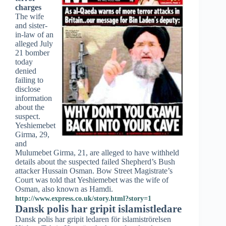
charges
The wife
and sister-
in-law of an
alleged July
21 bomber
today
denied
failing to
disclose
information
about the
suspect.
Yeshiemebet
Girma, 29,
and
Mulumebet Girma, 21, are alleged to have withheld
details about the suspected failed Shepherd’s Bush
attacker Hussain Osman. Bow Street Magistrate’s
Court was told that Yeshiemebet was the wife of
Osman, also known as Hamdi.
http://www.express.co.uk/story.html?story=1
Dansk polis har gripit islamistledare
Dansk polis har gripit ledaren för islamiströrelsen