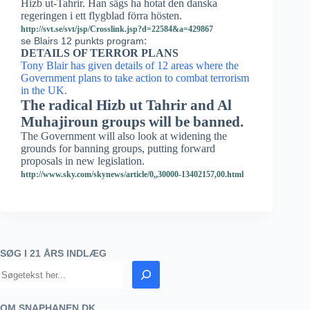
Hizb ut-Tahrir. Han sägs ha hotat den danska
regeringen i ett flygblad förra hösten.
http://svt.se/svt/jsp/Crosslink.jsp?d=22584&a=429867
:
se Blairs 12 punkts program
DETAILS OF TERROR PLANS
Tony Blair has given details of 12 areas where the
Government plans to take action to combat terrorism
in the UK.
The radical Hizb ut Tahrir and Al
Muhajiroun groups will be banned.
The Government will also look at widening the
grounds for banning groups, putting forward
proposals in new legislation.
http://www.sky.com/skynews/article/0,,30000-13402157,00.html
SØG I 21 ÅRS INDLÆG
OM SNAPHANEN.DK