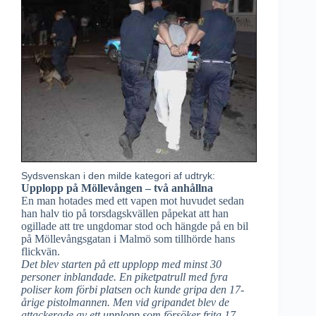
Sydsvenskan i den milde kategori af udtryk:
Upplopp på Möllevången – två anhållna
En man hotades med ett vapen mot huvudet sedan
han halv tio på torsdagskvällen påpekat att han
ogillade att tre ungdomar stod och hängde på en bil
på Möllevångsgatan i Malmö som tillhörde hans
flickvän.
Det blev starten på ett upplopp med minst 30
personer inblandade. En piketpatrull med fyra
poliser kom förbi platsen och kunde gripa den 17-
årige pistolmannen. Men vid gripandet blev de
attackerade av ett upplopp som försöker frita 17-