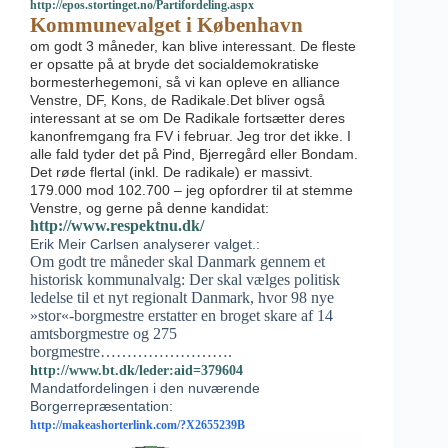
http://epos.stortinget.no/Partifordeling.aspx
Kommunevalget i København
om godt 3 måneder, kan blive interessant. De fleste
er opsatte på at bryde det socialdemokratiske
bormesterhegemoni, så vi kan opleve en alliance
Venstre, DF, Kons, de Radikale.Det bliver også
interessant at se om De Radikale fortsætter deres
kanonfremgang fra FV i februar. Jeg tror det ikke. I
alle fald tyder det på Pind, Bjerregård eller Bondam.
Det røde flertal (inkl. De radikale) er massivt.
179.000 mod 102.700 – jeg opfordrer til at stemme
Venstre, og gerne på denne kandidat:
http://www.respektnu.dk/
Erik Meir Carlsen analyserer valget.:
Om godt tre måneder skal Danmark gennem et
historisk kommunalvalg: Der skal vælges politisk
ledelse til et nyt regionalt Danmark, hvor 98 nye
»stor«-borgmestre erstatter en broget skare af 14
amtsborgmestre og 275
borgmestre…………………….
http://www.bt.dk/leder:aid=379604
Mandatfordelingen i den nuværende
Borgerrepræsentation:
http://makeashorterlink.com/?X2655239B