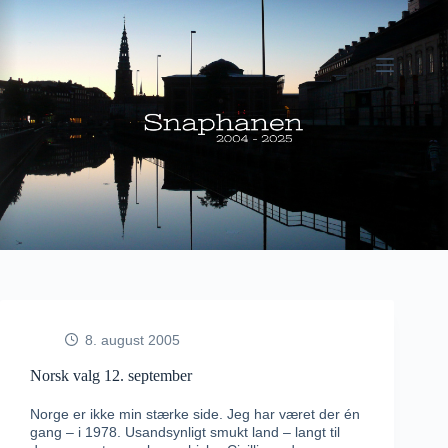
Fortsæt
til
indhold
8. august 2005
Norsk valg 12. september
Norge er ikke min stærke side. Jeg har været der én
gang – i 1978. Usandsynligt smukt land – langt til