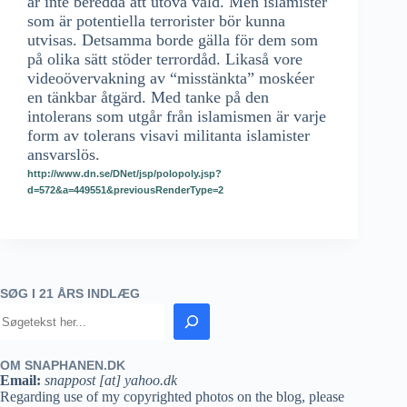
är inte beredda att utöva våld. Men islamister
som är potentiella terrorister bör kunna
utvisas. Detsamma borde gälla för dem som
på olika sätt stöder terrordåd. Likaså vore
videoövervakning av “misstänkta” moskéer
en tänkbar åtgärd. Med tanke på den
intolerans som utgår från islamismen är varje
form av tolerans visavi militanta islamister
ansvarslös.
http://www.dn.se/DNet/jsp/polopoly.jsp?
d=572&a=449551&previousRenderType=2
SØG I 21 ÅRS INDLÆG
OM SNAPHANEN.DK
Email:
snappost [at] yahoo.dk
Regarding use of my copyrighted photos on the blog, please