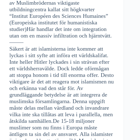
av Muslimbrödernas viktigaste
utbildningcentra kallat sitt högkvarter
“Institut Européen des Sciences Humaines”
(Europeiska institutet för humanistiska
studier)Här handlar det inte om integration
utan om en massiv infiltration och hjärntvätt.
——–
Säkert är att islamisterna inte kommer att
lyckas i sitt syfte att införa ett världskalifat.
Inte heller Hitler lyckades i sin strävan efter
ett världsherravälde. Dock ledde oförmågan
att stoppa honom i tid till enorma offer. Desto
viktigare är det att reagera mot islamismen nu
och erkänna vad den står för. Av
grundläggande betydelse är att integrera de
muslimska församlingarna. Denna uppgift
måste delas mellan värdland och invandrare
vilka inte ska tillåtas att leva i parallella, men
åtskilda samhällen.De 15-18 miljoner
muslimer som nu finns i Europa måste
äntligen ta sin del av ansvaret. Alla islamister