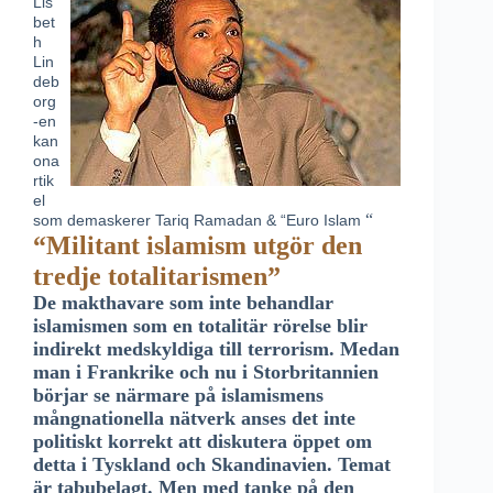
Lis
bet
h
Lin
deb
org
-en
kan
ona
rtik
el
“
som demaskerer Tariq Ramadan & “Euro Islam
“Militant islamism utgör den
tredje totalitarismen”
De makthavare som inte behandlar
islamismen som en totalitär rörelse blir
indirekt medskyldiga till terrorism. Medan
man i Frankrike och nu i Storbritannien
börjar se närmare på islamismens
mångnationella nätverk anses det inte
politiskt korrekt att diskutera öppet om
detta i Tyskland och Skandinavien. Temat
är tabubelagt. Men med tanke på den