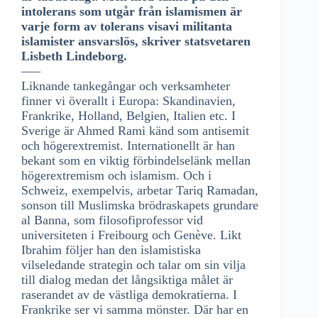
intolerans som utgår från islamismen är
varje form av tolerans visavi militanta
islamister ansvarslös, skriver statsvetaren
Lisbeth Lindeborg.
—–
Liknande tankegångar och verksamheter
finner vi överallt i Europa: Skandinavien,
Frankrike, Holland, Belgien, Italien etc. I
Sverige är Ahmed Rami känd som antisemit
och högerextremist. Internationellt är han
bekant som en viktig förbindelselänk mellan
högerextremism och islamism. Och i
Schweiz, exempelvis, arbetar Tariq Ramadan,
sonson till Muslimska brödraskapets grundare
al Banna, som filosofiprofessor vid
universiteten i Freibourg och Genève. Likt
Ibrahim följer han den islamistiska
vilseledande strategin och talar om sin vilja
till dialog medan det långsiktiga målet är
raserandet av de västliga demokratierna. I
Frankrike ser vi samma mönster. Där har en