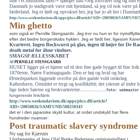
side i et muslimsk land?« spørger han.»Jeg forsvarer mig og min enh
Danmark jo stadigvæk være mit hjemland, så jeg vil nok være på 
fædreland. Jeg er født og opvokset her, jeg har jo alt her i Danmar
http://www.weekendavisen.dk/apps/pbcs.dll/article?AID=/20050826/SAMFUND/
Min ghetto
som også er Pernille Stengaards. Jeg tror nu hun er for nyindflytte
efter det bedre borgerskabs hykleri. Jeg er født her, ligesom Kare
Kvarteret. Ingen Bockwurst på glas, ingen til højre for De Ra
death metal for åbne vinduer.
SMAGSFÆLLESSKABET
Af
PERNILLE STENSGAARD
HUSET ligger på et hjørne ud til den fine gade bygget til fine folk 
1870erne, Nørre Farimagsgade. Den er høj og hvid og har
Ørstedsparken liggende overfor på den gamle vold omkring
København. Området er trygt og konfliktfrit; det yderste af indre 
lige inden Søerne og brokvartererne…………….
foto: webmaster
fungerende link/länk:
http://www.weekendavisen.dk/apps/pbcs.dll/article?
AID=/20050826/SAMFUND/508250343
det er i den japanske skyld kultur, at ordet undskyld har flere
hundreder nuancer:
Post traumatic slavery syndrome
Ny sag for Kjærum
I forlængelse af Jens Olaf Pepke Pedersens opinionsindlæg i