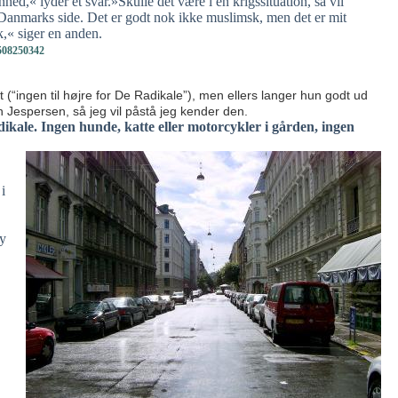
ed,« lyder et svar.»Skulle det være i en krigssituation, så vil
Danmarks side. Det er godt nok ikke muslimsk, men det er mit
k,« siger en anden.
508250342
t (“ingen til højre for De Radikale”), men ellers langer hun godt ud
n Jespersen, så jeg vil påstå jeg kender den.
dikale. Ingen hunde, katte eller motorcykler i gården, ingen
i
by