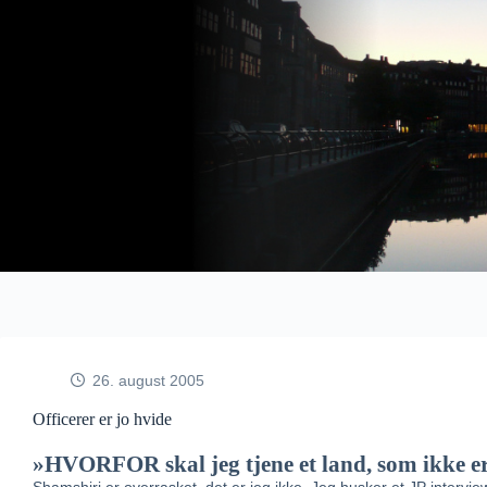
Fortsæt
til
indhold
26. august 2005
Officerer er jo hvide
»HVORFOR skal jeg tjene et land, som ikke er m