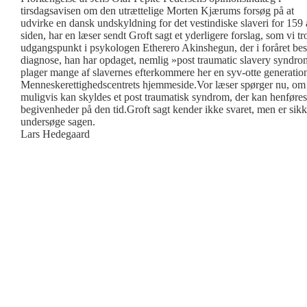
tirsdagsavisen om den utrættelige Morten Kjærums forsøg på at
udvirke en dansk undskyldning for det vestindiske slaveri for 159 
siden, har en læser sendt Groft sagt et yderligere forslag, som vi t
udgangspunkt i psykologen Etherero Akinshegun, der i foråret be
diagnose, han har opdaget, nemlig »post traumatic slavery syndrome
plager mange af slavernes efterkommere her en syv-otte generatio
Menneskerettighedscentrets hjemmeside.Vor læser spørger nu, om 
muligvis kan skyldes et post traumatisk syndrom, der kan henføre
begivenheder på den tid.Groft sagt kender ikke svaret, men er sikk
undersøge sagen.
Lars Hedegaard