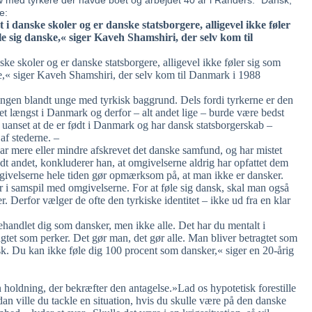
iew med tyrkere der havde boet og arbejdet 40 år i Randers: “Dansk,
e:
i danske skoler og er danske statsborgere, alligevel ikke føler
øle sig danske,« siger Kaveh Shamshiri, der selv kom til
ke skoler og er danske statsborgere, alligevel ikke føler sig som
ske,« siger Kaveh Shamshiri, der selv kom til Danmark i 1988
ingen blandt unge med tyrkisk baggrund. Dels fordi tyrkerne er den
ret længst i Danmark og derfor – alt andet lige – burde være bedst
– uanset at de er født i Danmark og har dansk statsborgerskab –
 af stederne. –
r mere eller mindre afskrevet det danske samfund, og har mistet
andt andet, konkluderer han, at omgivelserne aldrig har opfattet dem
mgivelserne hele tiden gør opmærksom på, at man ikke er dansker.
er i samspil med omgivelserne. For at føle sig dansk, skal man også
. Derfor vælger de ofte den tyrkiske identitet – ikke ud fra en klar
ehandlet dig som dansker, men ikke alle. Det har du mentalt i
gtet som perker. Det gør man, det gør alle. Man bliver betragtet som
sk. Du kan ikke føle dig 100 procent som dansker,« siger en 20-årig
 holdning, der bekræfter den antagelse.»Lad os hypotetisk forestille
an ville du tackle en situation, hvis du skulle være på den danske