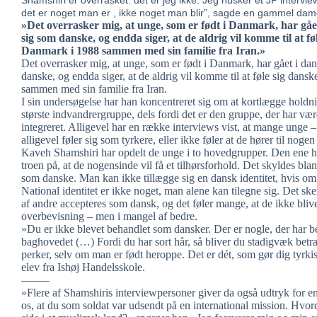
Shamshiri er overrasket. det er jeg ikke. Jeg husker et JP interv
det er noget man er , ikke noget man blir”, sagde en gammel dam
»Det overrasker mig, at unge, som er født i Danmark, har gået 
sig som danske, og endda siger, at de aldrig vil komme til at f
Danmark i 1988 sammen med sin familie fra Iran.»
Det overrasker mig, at unge, som er født i Danmark, har gået i dans
danske, og endda siger, at de aldrig vil komme til at føle sig dan
sammen med sin familie fra Iran.
I sin undersøgelse har han koncentreret sig om at kortlægge holdn
største indvandrergruppe, dels fordi det er den gruppe, der har væ
integreret. Alligevel har en række interviews vist, at mange unge 
alligevel føler sig som tyrkere, eller ikke føler at de hører til nogen
Kaveh Shamshiri har opdelt de unge i to hovedgrupper. Den ene ha
troen på, at de nogensinde vil få et tilhørsforhold. Det skyldes bl
som danske. Man kan ikke tillægge sig en dansk identitet, hvis o
National identitet er ikke noget, man alene kan tilegne sig. Det sk
af andre accepteres som dansk, og det føler mange, at de ikke bliver
overbevisning – men i mangel af bedre.
»Du er ikke blevet behandlet som dansker. Der er nogle, der har b
baghovedet (…) Fordi du har sort hår, så bliver du stadigvæk betra
perker, selv om man er født heroppe. Det er dét, som gør dig tyrki
elev fra Ishøj Handelsskole.
——–
»Flere af Shamshiris interviewpersoner giver da også udtryk for en
os, at du som soldat var udsendt på en international mission. Hvord