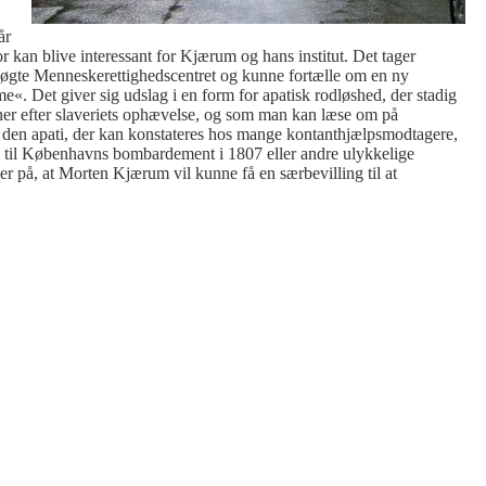
år
ror kan blive interessant for Kjærum og hans institut. Det tager
søgte Menneskerettighedscentret og kunne fortælle om en ny
«. Det giver sig udslag i en form for apatisk rodløshed, der stadig
ner efter slaveriets ophævelse, og som man kan læse om på
den apati, der kan konstateres hos mange kontanthjælpsmodtagere,
s til Københavns bombardement i 1807 eller andre ulykkelige
er på, at Morten Kjærum vil kunne få en særbevilling til at