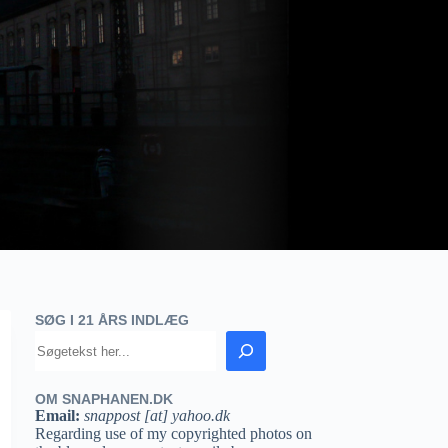
SØG I 21 ÅRS INDLÆG
OM SNAPHANEN.DK
Email:
snappost [at] yahoo.dk
Regarding use of my copyrighted photos on