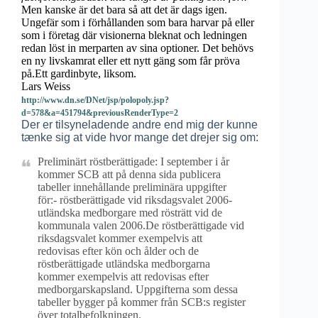
Men kanske är det bara så att det är dags igen.
Ungefär som i förhållanden som bara harvar på eller
som i företag där visionerna bleknat och ledningen
redan löst in merparten av sina optioner. Det behövs
en ny livskamrat eller ett nytt gäng som får pröva
på.
Ett gardinbyte, liksom.
Lars Weiss
http://www.dn.se/DNet/jsp/polopoly.jsp?
d=578&a=451794&previousRenderType=2
Der er tilsyneladende andre end mig der kunne
tænke sig at vide hvor mange det drejer sig om:
Preliminärt röstberättigade: I september i år
kommer SCB att på denna sida publicera
tabeller innehållande preliminära uppgifter
för:- röstberättigade vid riksdagsvalet 2006-
utländska medborgare med rösträtt vid de
kommunala valen 2006.De röstberättigade vid
riksdagsvalet kommer exempelvis att
redovisas efter kön och ålder och de
röstberättigade utländska medborgarna
kommer exempelvis att redovisas efter
medborgarskapsland. Uppgifterna som dessa
tabeller bygger på kommer från SCB:s register
över totalbefolkningen.