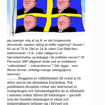
jeg spørger mig af og til: er det fungerende
demokrati, næsten aldrig at skifte regering? Sosser i
64 ud af 73 år. Det er 14 år siden Carl Bildt blev
statsminister i 3 år. Lider vælgerne af
hjernelammelse og ledegigt i de politiske nerver? Vil
Perssons SAP alligevel vinde ved at mobilisere
“valboskabet” – indvandrerne ? Dér ligger , som
Weiss skriver, virkeligt mange udslagsgivne
stemmer:
………Byggarna av välfärdsstaten får också ta ett
större ansvar när densamma krackelerar. När
partiledaren dessutom verkar mer intresserad av
svampskogen och Sörmlandsgården än av tillståndet
i nationen sviktar tilltron till ledarskapet – speciellt
som det framtida ledarskapet är oklart och
önskeersättaren befinner sig i Bryssel och