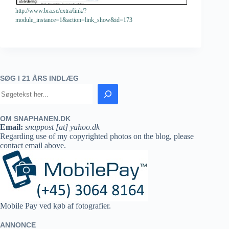
http://www.bra.se/extra/link/?
module_instance=1&action=link_show&id=173
SØG I 21 ÅRS INDLÆG
OM SNAPHANEN.DK
Email:
snappost [at] yahoo.dk
Regarding use of my copyrighted photos on the blog, please
contact email above.
Mobile Pay ved køb af fotografier.
ANNONCE