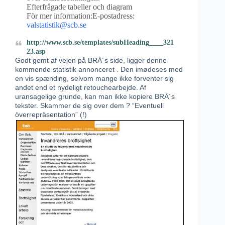
Efterfrågade tabeller och diagram
För mer information:E-postadress:
valstatistik@scb.se
http://www.scb.se/templates/subHeading____321
23.asp
Godt gemt af vejen på BRÅ´s side, ligger denne
kommende statistik annonceret . Den imødeses med
en vis spænding, selvom mange ikke forventer sig
andet end et nydeligt retouchearbejde. Af
uransagelige grunde, kan man ikke kopiere BRÅ´s
tekster. Skammer de sig over dem ? “Eventuell
överrepräsentation” (!)