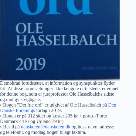
Demokrati forudsætter, at information og synspunkter flyder
frit. At disse forudsætninger ikke længere er til stede, er emnet
for denne bog, som er juraprofessor Ole Hasselbalchs sidste
og muligvis vigtigste.
• Bogen ”Det frie ord” er udgivet af Ole Hasselbalch på
Den
Danske Forenings
forlag i 2019.
• Bogen er på 312 sider og koster 295 kr + porto. (Porto
Danmark 44 kr og Udland 79 kr)
• Bestil på
danskeren@danskeren.dk
og husk navn, adresse
og telefonnr. og modtag bogen bilagt faktura.