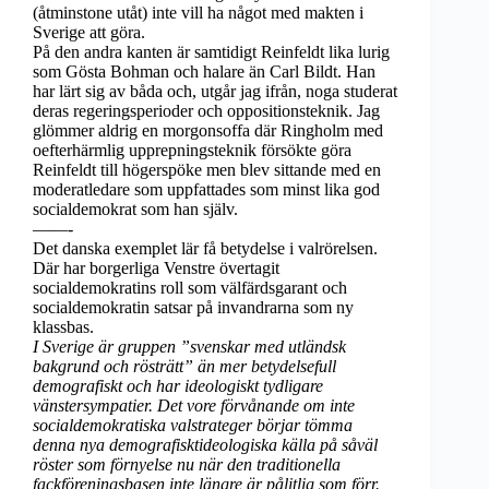
(åtminstone utåt) inte vill ha något med makten i
Sverige att göra.
På den andra kanten är samtidigt Rein­feldt lika lurig
som Gösta Bohman och halare än Carl Bildt. Han
har lärt sig av båda och, utgår jag ifrån, noga studerat
deras regeringsperioder och oppositionsteknik. Jag
glömmer aldrig en morgonsoffa där Ringholm med
oefterhärmlig upprepningsteknik försökte göra
Reinfeldt till högerspöke men blev sittande med en
moderatledare som uppfattades som minst lika god
socialdemokrat som han själv.
——-
Det danska exemplet lär få betydelse i valrörelsen.
Där har borgerliga Venstre övertagit
socialdemokratins roll som välfärdsgarant och
socialdemokratin satsar på invandrarna som ny
klassbas.
I Sverige är gruppen ”svenskar med utländsk
bakgrund och rösträtt” än mer betydelsefull
demografiskt och har ideologiskt tydligare
vänstersympatier. Det vore förvånande om inte
socialdemokratiska valstrateger börjar tömma
denna nya demografisktideologiska källa på såväl
röster som förnyelse nu när den traditionella
fackföreningsbasen inte längre är pålitlig som förr.