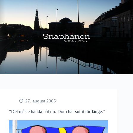
Fortsæt
til
indhold
27. august 2005
”Det måste hända nåt nu. Dom har suttit för länge.”