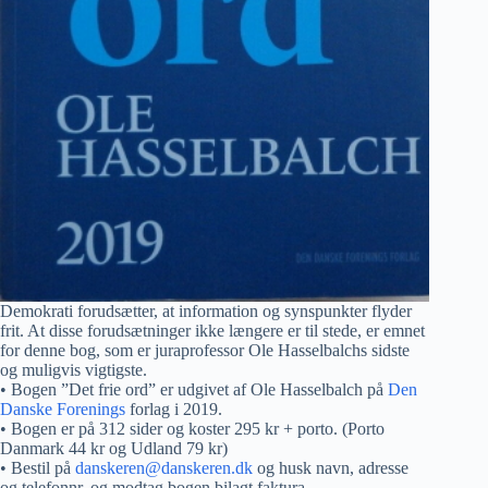
Demokrati forudsætter, at information og synspunkter flyder
frit. At disse forudsætninger ikke længere er til stede, er emnet
for denne bog, som er juraprofessor Ole Hasselbalchs sidste
og muligvis vigtigste.
• Bogen ”Det frie ord” er udgivet af Ole Hasselbalch på
Den
Danske Forenings
forlag i 2019.
• Bogen er på 312 sider og koster 295 kr + porto. (Porto
Danmark 44 kr og Udland 79 kr)
• Bestil på
danskeren@danskeren.dk
og husk navn, adresse
og telefonnr. og modtag bogen bilagt faktura.