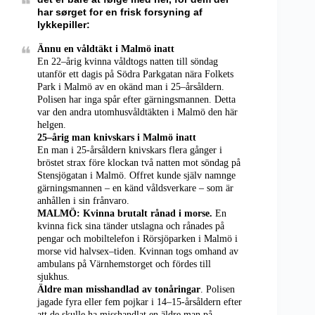
har sørget for en frisk forsyning af
lykkepiller:
Ännu en våldtäkt i Malmö inatt
En 22–årig kvinna våldtogs natten till söndag
utanför ett dagis på Södra Parkgatan nära Folkets
Park i Malmö av en okänd man i 25–årsåldern.
Polisen har inga spår efter gärningsmannen. Detta
var den andra utomhusvåldtäkten i Malmö den här
helgen.
25–årig man knivskars i Malmö inatt
En man i 25-årsåldern knivskars flera gånger i
bröstet strax före klockan två natten mot söndag på
Stensjögatan i Malmö. Offret kunde själv namnge
gärningsmannen – en känd våldsverkare – som är
anhållen i sin frånvaro.
MALMÖ: Kvinna brutalt rånad i morse.
En
kvinna fick sina tänder utslagna och rånades på
pengar och mobiltelefon i Rörsjöparken i Malmö i
morse vid halvsex–tiden. Kvinnan togs omhand av
ambulans på Värnhemstorget och fördes till
sjukhus.
Äldre man misshandlad av tonåringar
. Polisen
jagade fyra eller fem pojkar i 14–15-årsåldern efter
att de skulle ha misshandlat en äldre man på