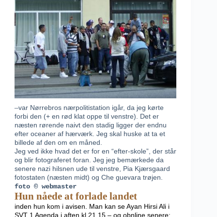
–
var Nørrebros nærpolitistation igår, da jeg kørte
forbi den (+ en rød klat oppe til venstre). Det er
næsten rørende naivt den stadig ligger der endnu
efter oceaner af hærværk. Jeg skal huske at ta et
billede af den om en måned.
Jeg ved ikke hvad det er for en “efter-skole”, der står
og blir fotograferet foran. Jeg jeg bemærkede da
senere nazi hilsnen ude til venstre, Pia Kjærsgaard
fotostaten (næsten midt) og Che guevara trøjen.
foto © webmaster
Hun nåede at forlade landet
inden hun kom i avisen. Man kan se Ayan Hirsi Ali i
SVT 1 Agenda i aften kl.21.15 – og obnline senere: