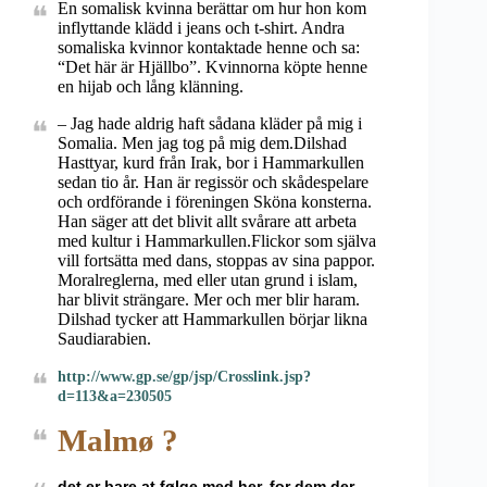
En somalisk kvinna berättar om hur hon kom
inflyttande klädd i jeans och t-shirt. Andra
somaliska kvinnor kontaktade henne och sa:
“Det här är Hjällbo”. Kvinnorna köpte henne
en hijab och lång klänning.
– Jag hade aldrig haft sådana kläder på mig i
Somalia. Men jag tog på mig dem.Dilshad
Hasttyar, kurd från Irak, bor i Hammarkullen
sedan tio år. Han är regissör och skådespelare
och ordförande i föreningen Sköna konsterna.
Han säger att det blivit allt svårare att arbeta
med kultur i Hammarkullen.Flickor som själva
vill fortsätta med dans, stoppas av sina pappor.
Moralreglerna, med eller utan grund i islam,
har blivit strängare. Mer och mer blir haram.
Dilshad tycker att Hammarkullen börjar likna
Saudiarabien.
http://www.gp.se/gp/jsp/Crosslink.jsp?
d=113&a=230505
Malmø ?
det er bare at følge med her, for dem der