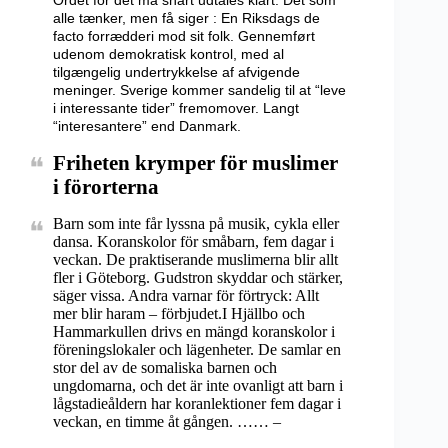
Ordet for det må snart udtales klart. Det som
alle tænker, men få siger : En Riksdags de
facto forrædderi mod sit folk. Gennemført
udenom demokratisk kontrol, med al
tilgængelig undertrykkelse af afvigende
meninger. Sverige kommer sandelig til at “leve
i interessante tider” fremomover. Langt
“interesantere” end Danmark.
Friheten krymper för muslimer
i förorterna
Barn som inte får lyssna på musik, cykla eller
dansa. Koranskolor för småbarn, fem dagar i
veckan. De praktiserande muslimerna blir allt
fler i Göteborg. Gudstron skyddar och stärker,
säger vissa. Andra varnar för förtryck: Allt
mer blir haram – förbjudet.I Hjällbo och
Hammarkullen drivs en mängd koranskolor i
föreningslokaler och lägenheter. De samlar en
stor del av de somaliska barnen och
ungdomarna, och det är inte ovanligt att barn i
lågstadieåldern har koranlektioner fem dagar i
veckan, en timme åt gången. …… –