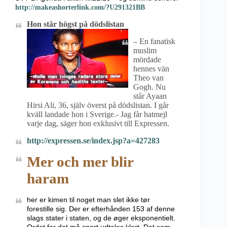
http://makeashorterlink.com/?U291321BB
Hon står högst på
dödslistan
– En fanatisk
muslim
mördade
hennes vän
Theo van
Gogh. Nu
står Ayaan
Hirsi Ali, 36, själv överst på dödslistan. I går
kväll landade hon i Sverige.- Jag får hatmejl
varje dag, säger hon exklusivt till Expressen.
http://expressen.se/index.jsp?a=427283
Mer och mer blir
haram
her er kimen til noget man slet ikke tør
forestille sig. Der er efterhånden 153 af denne
slags stater i staten, og de øger eksponentielt.