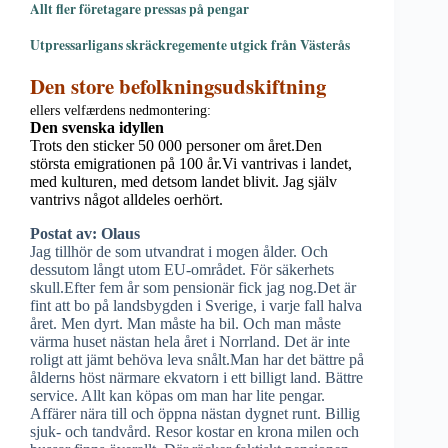
Allt fler företagare pressas på pengar
Utpressarligans skräckregemente utgick från Västerås
Den store befolkningsudskiftning
ellers velfærdens nedmontering:
Den svenska idyllen
Trots den sticker 50 000 personer om året.Den
största emigrationen på 100 år.Vi vantrivas i landet,
med kulturen, med detsom landet blivit. Jag själv
vantrivs något alldeles oerhört.
Postat av: Olaus
Jag tillhör de som utvandrat i mogen ålder. Och
dessutom långt utom EU-området. För säkerhets
skull.Efter fem år som pensionär fick jag nog.Det är
fint att bo på landsbygden i Sverige, i varje fall halva
året. Men dyrt. Man måste ha bil. Och man måste
värma huset nästan hela året i Norrland. Det är inte
roligt att jämt behöva leva snålt.Man har det bättre på
ålderns höst närmare ekvatorn i ett billigt land. Bättre
service. Allt kan köpas om man har lite pengar.
Affärer nära till och öppna nästan dygnet runt. Billig
sjuk- och tandvård. Resor kostar en krona milen och