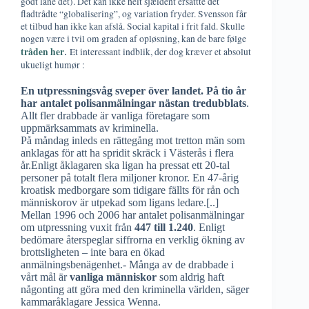
godt låne det). Det kan ikke helt sjældent ersattte det
fladtrådte “globalisering”, og variation fryder. Svensson får
et tilbud han ikke kan afslå. Social kapital i frit fald. Skulle
nogen være i tvil om graden af opløsning, kan de bare følge
tråden her
.
Et interessant indblik, der dog kræver et absolut
ukueligt humør :
En utpressningsvåg sveper över landet. På tio år
har antalet polisanmälningar nästan tredubblats
.
Allt fler drabbade är vanliga företagare som
uppmärksammats av kriminella.
På måndag inleds en rättegång mot tretton män som
anklagas för att ha spridit skräck i Västerås i flera
år.Enligt åklagaren ska ligan ha pressat ett 20-tal
personer på totalt flera miljoner kronor. En 47-årig
kroatisk medborgare som tidigare fällts för rån och
människorov är utpekad som ligans ledare.[..]
Mellan 1996 och 2006 har antalet polisanmälningar
om utpressning vuxit från
447 till 1.240
. Enligt
bedömare återspeglar siffrorna en verklig ökning av
brottsligheten – inte bara en ökad
anmälningsbenägenhet.- Många av de drabbade i
vårt mål är
vanliga människor
som aldrig haft
någonting att göra med den kriminella världen, säger
kammaråklagare Jessica Wenna.