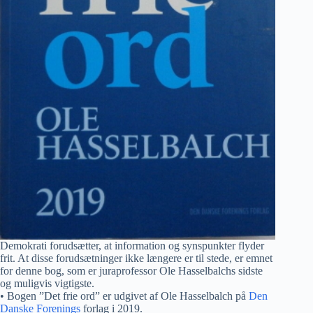
Demokrati forudsætter, at information og synspunkter flyder
frit. At disse forudsætninger ikke længere er til stede, er emnet
for denne bog, som er juraprofessor Ole Hasselbalchs sidste
og muligvis vigtigste.
• Bogen ”Det frie ord” er udgivet af Ole Hasselbalch på
Den
Danske Forenings
forlag i 2019.