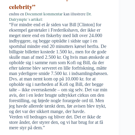
celebrity”
endnu en
Document kommentar
kan illustrere
Dr.
Dalrymple´s artikel
:
“For mindre end et år siden var Bill [Clinton] for
eksempel gæstetaler i Frederikshavn, der ikke er
meget mere end en fiskerby med lidt over 24.000
indbyggere, og begge optrådte i sidste uge i en
sportshal mindre end 20 minutters kørsel herfra. De
billigste billetter kostede 1.500 kr., men for de gode
skulle man af med 2.500 kr. Og hvis man ønskede at
opholde sig i samme rum som Kofi og Bill, da der
efter talerne blev serveret en lille forfriskning, måtte
man yderligere smide 7.500 kr. i indsamlingsbøssen.
Dvs. at man nemt kom op på 10.000 kr. for at
opholde sig i nærheden af Kofi og Bill, der begge
talte – ikke overraskende – om sig selv. Det var min
avis, der i en leder brugte udtrykket cirkus om den
forestilling, og føjede nogle forargede ord til. Men
jeg havde allerede tænkt dem, før avisen blev trykt,
og det var der sikkert mange, der havde.
Verden vil bedrages og bliver det. Det er ikke de
store ånder, der styrer den, og vi har brug for at få
mere styr på dem.”