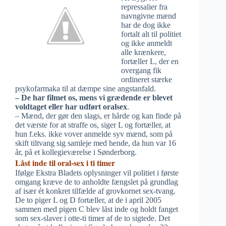
repressalier fra
navngivne mænd
har de dog ikke
fortalt alt til politiet
og ikke anmeldt
alle krænkere,
fortæller L, der en
overgang fik
ordineret stærke
psykofarmaka til at dæmpe sine angstanfald.
– De har filmet os, mens vi grædende er blevet
voldtaget eller har udført oralsex
.
– Mænd, der gør den slags, er hårde og kan finde på
det værste for at straffe os, siger L og fortæller, at
hun f.eks. ikke vover anmelde syv mænd, som på
skift tiltvang sig samleje med hende, da hun var 16
år, på et kollegieværelse i Sønderborg.
Låst inde til oral-sex i ti timer
Ifølge Ekstra Bladets oplysninger vil politiet i første
omgang kræve de to anholdte fængslet på grundlag
af især ét konkret tilfælde af grovkornet sex-tvang.
De to piger L og D fortæller, at de i april 2005
sammen med pigen C blev låst inde og holdt fanget
som sex-slaver i otte-ti timer af de to sigtede. Det