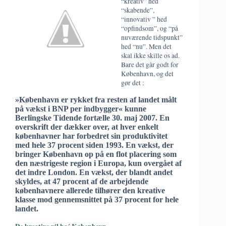
“kreativ” hed
“skabende”,
“innovativ ” hed
“opfindsom”, og “på
nuværende tidspunkt”
hed “nu”. Men det
skal ikke skille os ad.
Bare det går godt for
København, og det
gør det :
»København er rykket fra resten af landet målt
på vækst i BNP per indbygger« kunne
Berlingske Tidende fortælle 30. maj 2007. En
overskrift der dækker over, at hver enkelt
københavner har forbedret sin produktivitet
med hele 37 procent siden 1993. En vækst, der
bringer København op på en flot placering som
den næstrigeste region i Europa, kun overgået af
det indre London. En vækst, der blandt andet
skyldes, at 47 procent af de arbejdende
københavnere allerede tilhører den kreative
klasse mod gennemsnittet på 37 procent for hele
landet.