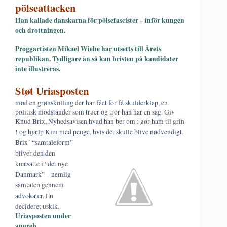
pölseattacken
Han kallade danskarna för pölsefascister – inför kungen
och drottningen.
Proggartisten Mikael Wiehe har utsetts till Årets
republikan. Tydligare än så kan bristen på kandidater
inte illustreras.
Støt Uriasposten
mod en grønskolling der har fået for få skulderklap, en
politisk modstander som truer og tror han har en sag. Giv
Knud Brix, Nyhedsavisen hvad han ber om : gør ham til grin
! og hjælp Kim med penge, hvis det skulle blive nødvendigt.
Brix´ “samtaleform”
bliver den den
knæsatte i “det nye
Danmark” – nemlig
samtalen gennem
advokater. En
decideret uskik.
Uriasposten under
angreb…