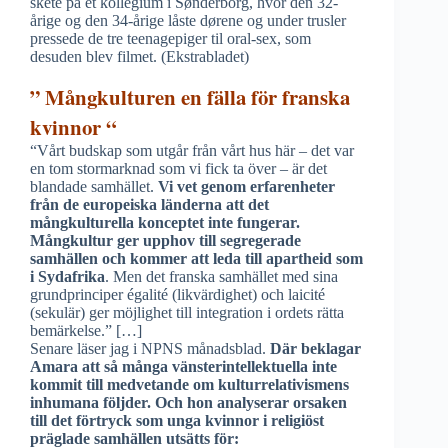
skete på et kollegium i Sønderborg, hvor den 32-
årige og den 34-årige låste dørene og under trusler
pressede de tre teenagepiger til oral-sex, som
desuden blev filmet. (Ekstrabladet)
” Mångkulturen en fälla för franska
kvinnor “
“Vårt budskap som utgår från vårt hus här – det var
en tom stormarknad som vi fick ta över – är det
blandade samhället.
Vi vet genom erfarenheter
från de europeiska länderna att det
mångkulturella konceptet inte fungerar.
Mångkultur ger upphov till segregerade
samhällen och kommer att leda till apartheid som
i Sydafrika
. Men det franska samhället med sina
grundprinciper égalité (likvärdighet) och laicité
(sekulär) ger möjlighet till integration i ordets rätta
bemärkelse.” […]
Senare läser jag i NPNS månadsblad.
Där beklagar
Amara att så många vänsterintellektuella inte
kommit till medvetande om kulturrelativismens
inhumana följder. Och hon analyserar orsaken
till det förtryck som unga kvinnor i religiöst
präglade samhällen utsätts för: