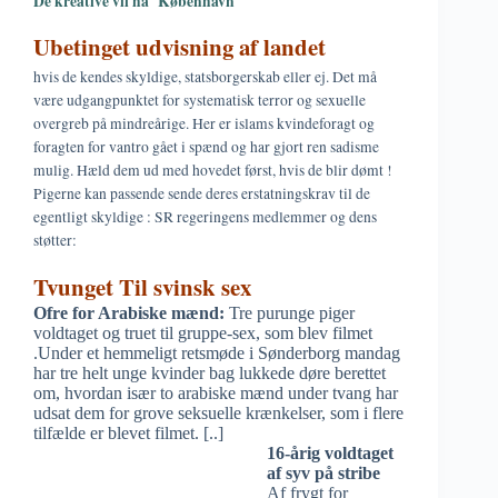
De kreative vil ha´ København
Ubetinget udvisning af landet
hvis de kendes skyldige, statsborgerskab eller ej. Det må
være udgangpunktet for systematisk terror og sexuelle
overgreb på mindreårige. Her er islams kvindeforagt og
foragten for vantro gået i spænd og har gjort ren sadisme
mulig. Hæld dem ud med hovedet først, hvis de blir dømt !
Pigerne kan passende sende deres erstatningskrav til de
egentligt skyldige : SR regeringens medlemmer og dens
støtter:
Tvunget Til svinsk sex
Ofre for Arabiske mænd:
Tre purunge piger
voldtaget og truet til gruppe-sex, som blev filmet
.Under et hemmeligt retsmøde i Sønderborg mandag
har tre helt unge kvinder bag lukkede døre berettet
om, hvordan især to arabiske mænd under tvang har
udsat dem for grove seksuelle krænkelser, som i flere
tilfælde er blevet filmet. [..]
16-årig voldtaget
af syv på stribe
Af frygt for