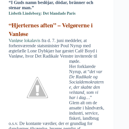
“I Guds namn beslöjar, dödar, bränner och
stenar man.”
Lisbeth Lindeborg: Det blandade Paris
“Hjerternes aften” – Velgørerne i
Vanløse
Vanløse lokalavis
fra d. 7. juni meddeler, at
forhenværende statsminister Poul Nyrup med
ægtefælle Lone Dybkjær har gæstet Café Boyd i
Vanløse, hvor Det Radikale Venstre inviterede til
møde.
Her forklarede
Nyrup, at “
det var
De Radikale og
Socialdemokratern
e, der skabte den
velstand, som vi
har i dag…
”
Glem alt om de
ansatte i håndværk,
industri, service,
fiskeri, landbrug
o.s.v. De kontante værdier, der er grundlag for
danskernes tilværelse, leveres nemlig af