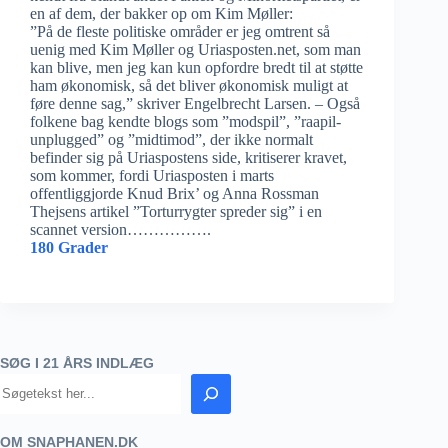
en af dem, der bakker op om Kim Møller:
”På de fleste politiske områder er jeg omtrent så
uenig med Kim Møller og Uriasposten.net, som man
kan blive, men jeg kan kun opfordre bredt til at støtte
ham økonomisk, så det bliver økonomisk muligt at
føre denne sag,” skriver Engelbrecht Larsen. – Også
folkene bag kendte blogs som ”modspil”, ”raapil-
unplugged” og ”midtimod”, der ikke normalt
befinder sig på Uriaspostens side, kritiserer kravet,
som kommer, fordi Uriasposten i marts
offentliggjorde Knud Brix’ og Anna Rossman
Thejsens artikel ”Torturrygter spreder sig” i en
scannet version…………….
180 Grader
SØG I 21 ÅRS INDLÆG
OM SNAPHANEN.DK