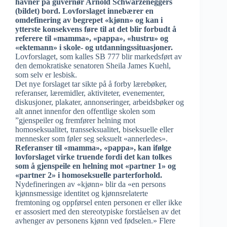
havner på guvernør Arnold Schwarzeneggers
(bildet) bord. Lovforslaget innebærer en
omdefinering av begrepet «kjønn» og kan i
ytterste konsekvens føre til at det blir forbudt å
referere til «mamma», «pappa», «hustru» og
«ektemann» i skole- og utdanningssituasjoner.
Lovforslaget, som kalles SB 777 blir markedsført av
den demokratiske senatoren Sheila James Kuehl,
som selv er lesbisk.
Det nye forslaget tar sikte på å forby lærebøker,
referanser, læremidler, aktiviteter, evenementer,
diskusjoner, plakater, annonseringer, arbeidsbøker og
alt annet innenfor den offentlige skolen som
”gjenspeiler og fremfører helning mot
homoseksualitet, transseksualitet, biseksuelle eller
mennesker som føler seg seksuelt «annerledes».
Referanser til «mamma», «pappa», kan ifølge
lovforslaget virke truende fordi det kan tolkes
som å gjenspeile en helning mot «partner 1» og
«partner 2» i homoseksuelle parterforhold.
Nydefineringen av «kjønn» blir da «en persons
kjønnsmessige identitet og kjønnsrelaterte
fremtoning og oppførsel enten personen er eller ikke
er assosiert med den stereotypiske forståelsen av det
avhenger av personens kjønn ved fødselen.» Flere