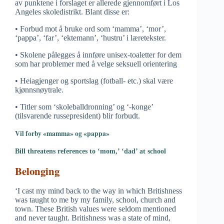
av punktene i forslaget er allerede gjennomført i Los
Angeles skoledistrikt. Blant disse er:
• Forbud mot å bruke ord som ‘mamma’, ‘mor’,
‘pappa’, ‘far’, ‘ektemann’, ‘hustru’ i læretekster.
• Skolene pålegges å innføre unisex-toaletter for dem
som har problemer med å velge seksuell orientering
• Heiagjenger og sportslag (fotball- etc.) skal være
kjønnsnøytrale.
• Titler som ‘skoleballdronning’ og ‘-konge’
(tilsvarende russepresident) blir forbudt.
Vil forby «mamma» og «pappa»
Bill threatens references to ‘mom,’ ‘dad’ at school
Belonging
‘I cast my mind back to the way in which Britishness
was taught to me by my family, school, church and
town. These British values were seldom mentioned
and never taught. Britishness was a state of mind,