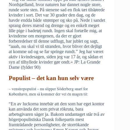
Nordsjælland, hvor naturen har dannet nogle store,
runde sorte sten. På stenene sad en flok tæt tilslørede
kvinder i sort. Det var 30 grader den dag, og de
havde endda både strømper og sko på. Nede i sandet
sprang deres mænd og drenge og en enkelt meget
lille pige i badetøj rundt. Ingen skal fortælle mig, at
kvinderne om morgenen, da der er gjort
forberedelser til denne udflugt, har jublet og sagt,
“aaah, nu skal vi til stranden, hvor bliver det dejligt
at komme ud og se far springe rundt.” Jeg har været
aktiv i kvindesagen, siden jeg var 17 år, og sådan et
syn af tilhyllede kvinder gør ondt.«
JP: La Grande
Dame (fylder 90)
Populist – det kan hun selv være
– venstrepopulist – nu slipper Söderberg snart for
København, men så kommer der vel én magen til:
“En av luckorna innebär att den som har eget kontor
kan använda det som privat rökruta, bara
arbetsgivaren säger ja. Bakom undantaget står två av
högerpopulistiska Dansk folkepartis mest
framträdande personligheter, de storrökande
prästerna och kusinerna Søren Krarup och Jesper