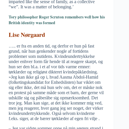
imparted like the sense of family, as a collective
“we”. It was a matter of belonging.’
Tory philosopher Roger Scruton remembers well how his
British identity was formed
Lise Nørgaard
….. er fra en anden tid, og derfor er hun på fast
grund, når hun genkender nogle af fortidens
problemer som nutidens. Kvindeundertrykkelse
under enhver form får hende til at reagere skarpt, og
hun ser den bl.a. i et af vor tids varme emner:
tørklæder og religiøst dikteret kvindepåklædning.
»Jeg kan ikke gå op i, hvad Aasma Abdol-Hamid
(folketingskandidat for Enhedslisten) har viklet om
sig eller ikke, det må hun selv om, det er måske nok
en protest på samme måde som et barn, der gerne vil
udskille sig og påberåbe sig opmærksomhed. Det
tror jeg. Man kan sige, at det ikke kommer mig ved,
men jeg reagerer, hver gang jeg ser noget, der virker
kvindeundertrykkende. Også selvom kvinderne
f.eks. siger, at de bærer tørklæder af egen fri vilje .
– Jeg var sidste sommer oppe på min søsters strand i