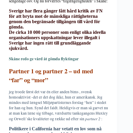
sengedage osv. Og nu forværres “tilgængeligheden” i Skåne:
Sverige har flera gånger fått hård kritik av FN
för att bryta mot de mänskliga rättigheterna
genom den begränsade tillgången till vård för
gömda.
De cirka 10 000 personer som enligt olika ideella
organisationers uppskattningar lever illegalt i
Sverige har ingen rätt till grundläggande
sjukvård.
Skåne redo ge vård åt gömda flyktingar
Partner 1 og partner 2 – ud med
“far” og “mor”
jeg troede først det var én eller anden bims , svensk
homoaktivist -det er det dog ikke, hun er amerikansk. Jeg
mindes med længsel Miljøpartisternes forslag “hen” i stedet
for han og hun. Synd det faldt. Heldigvis er man så garvet nu
at man kan læne sig tilbage, værdsætte tankegangens Huxley
partner 2
og Orwell´ske kvaliteter og række ud efter sin
:
Politikere i California har vetatt en lov som nå