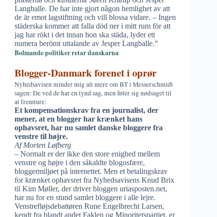
Langballe. De har inte gjort någon hemlighet av att
de är emot lagstiftning och vill blossa vidare. – Ingen
städerska kommer att falla död ner i mitt rum för att
jag har rökt i det innan hon ska städa, lyder ett
numera berömt uttalande av Jesper Langballe.”
Bolmande politiker retar danskarna
Blogger-Danmark forenet i oprør
Nyhedsavisen minder mig alt mere om BT i Messerschmidt
sagen: De ved de har en tynd sag, men føler sig nødsaget til
at fremture:
Et kompensationskrav fra en journalist, der
mener, at en blogger har krænket hans
ophavsret, har nu samlet danske bloggere fra
venstre til højre.
Af Morten Løfberg
– Normalt er der ikke den store enighed mellem
venstre og højre i den såkaldte blogosfære,
bloggermiljøet på internettet. Men et betalingskrav
for krænket ophavsret fra Nyhedsavisens Knud Brix
til Kim Møller, der driver bloggen uriasposten.net,
har nu for en stund samlet bloggere i alle lejre.
Venstrefløjsdebattøren Rune Engelbrecht Larsen,
kendt fra blandt andet Faklen og Minoritetspartiet, er