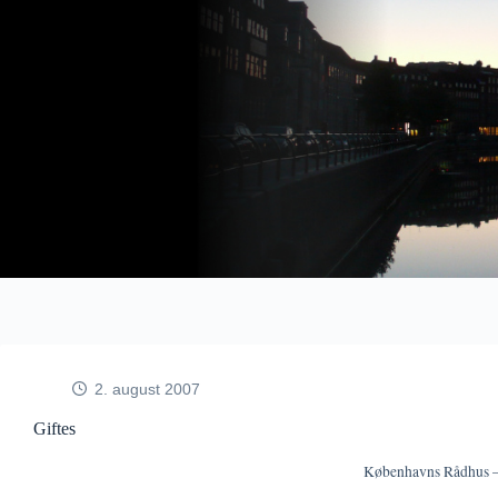
Fortsæt
til
indhold
2. august 2007
Giftes
Københavns Rådhus –