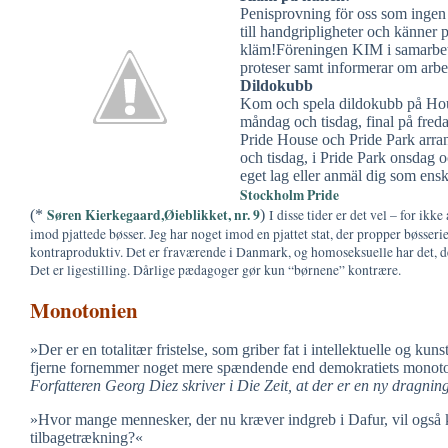
Penisprovning för oss som ingen 
till handgripligheter och känner
kläm!Föreningen KIM i samarbete 
proteser samt informerar om arbe
Dildokubb
Kom och spela dildokubb på House
måndag och tisdag, final på fred
Pride House och Pride Park arra
och tisdag, i Pride Park onsdag 
eget lag eller anmäl dig som enski
Stockholm Pride
Søren Kierkegaard,Øieblikket, nr. 9
(*
)
I disse tider er det vel – for ik
imod pjattede bøsser. Jeg har noget imod en pjattet stat, der propper bøsseri
kontraproduktiv. Det er fraværende i Danmark, og homoseksuelle har det, de v
Det er ligestilling. Dårlige pædagoger gør kun “børnene” kontrære.
Monotonien
»Der er en totalitær fristelse, som griber fat i intellektuelle og kun
fjerne fornemmer noget mere spændende end demokratiets monoto
Forfatteren Georg Diez skriver i Die Zeit, at der er en ny dragning m
»Hvor mange mennesker, der nu kræver indgreb i Dafur, vil også kr
tilbagetrækning?«