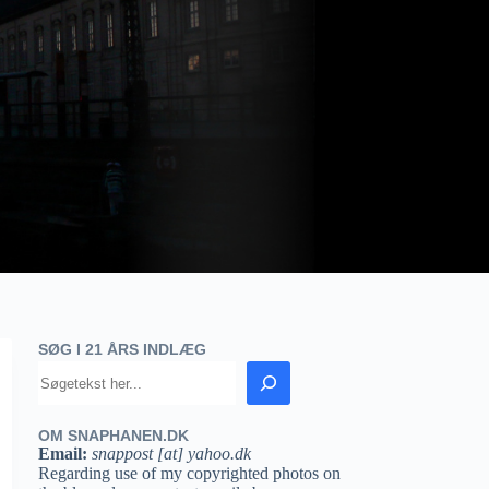
SØG I 21 ÅRS INDLÆG
OM SNAPHANEN.DK
Email:
snappost [at] yahoo.dk
Regarding use of my copyrighted photos on