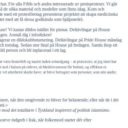
har. För alla FtMs och andra intresserade av penisproteser. Vi går
 på de olika material och modeller som finns idag. Kom och
med ett protesföretag presenterar projektet att skapa medicinska
tet med att få dessa godkända som hjälpmedel.
! Vi kastar dildos istället för pinnar. Deltävlingar på House
agen. Anmäl dig i infodisken!
ngerar en dildokubbsturnering. Deltävlingar på Pride House måndag
och torsdag. Sedan stor final på House på fredagen. Samla ihop ett
ld person och bli inplacerad i ett lag.
ke at være homofob og nazist inden solnedgang – at præcicere, at jeg intet har
et ned i halsen på enhver, så Medelsvensson får bulimi, og effekten er
el allerhelst skulle have: at blive betragtet som personer, som alle andre.
stnere, når den omgivende ro bliver for belastende; eller når de i det
ni.«
od det totalitære i Tyskland inspireret ­­af politisk islamisme.
æve indgreb i Irak, når folkemord starter dér efter