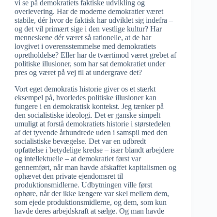
vi se på demokratiets faktiske udvikling og
overlevering. Har de moderne demokratier været
stabile, dér hvor de faktisk har udviklet sig indefra –
og det vil primært sige i den vestlige kultur? Har
menneskene dér været så rationelle, at de har
lovgivet i overensstemmelse med demokratiets
opretholdelse? Eller har de tvært­imod været grebet af
politiske illusioner, som har sat demokratiet under
pres og været på vej til at undergrave det?
Vort eget demokratis historie giver os et stærkt
eksempel på, hvorledes politiske illusioner kan
fungere i en demokratisk kontekst. Jeg tænker på
den socialistiske ideologi. Det er ganske simpelt
umuligt at forstå demokratiets historie i størstedelen
af det tyvende århundrede uden i samspil med den
socialistiske bevægelse. Det var en udbredt
opfattelse i betydelige kredse – især blandt arbejdere
og intellektuelle – at demokratiet først var
gennemført, når man havde afskaffet kapitalismen og
ophævet den private ejendomsret til
produktionsmidlerne. Udbytningen ville først
ophøre, når der ikke længere var skel mellem dem,
som ejede produktionsmidlerne, og dem, som kun
havde deres arbejdskraft at sælge. Og man havde