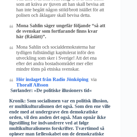
som att kräva av tjuven att han skall bevisa att
han inte begått någon stöld/brott istället för att
polisen och åklagare skall bevisa detta.
Mona Sahlin säger ungefär följande “så att
de svenskar som fortfarande finns kvar
här (Råslätt)”.
Mona Sahlin och socialdemokraterna har
tydligen fullständigt kapitulerat inför den
utveckling som sker i Sverige! Att det ena
efter det andra bostadsområdet mer eller
mindre töms på etniska svenskar.
Hör inslaget från Radio Jönköping
via
Thoralf Alfsson
Sørlander: »De politiske illusioners tid«
Kronik: Som socialismen var en politisk illusion,
er multikulturalismen det også. Som den ene ville
ende med at undergrave den demokratiske
orden, vil den anden det også. Man opnår ikke
ligestilling for indvandrere ved at følge
multikulturalismens forskrifter. Tværtimod så
opløser man fællesskabet om de demokratiske