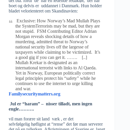
det bla. fordi de har en ledende redaktør, der har
boet og delvis er uddannet i Danmark. Hun holder
bladet velorienteret om Skandinavien:
Exclusive: How Norway’s Mad Mullah Plays
the SystemTerrorists may be mad, but they are
not stupid. FSM Contributing Editor Adrian
Morgan reveals shocking details of how a
murdering, admitted threat to Norway’s
national security lives off the largesse of
taxpayers while claiming to be victimized. It’s
a good gig if you can get it. ……. [..]
Mullah Krekar is designated as an
international terrorist with links to Al Qaeda.
Yet in Norway, European politically correct
legal principles protect his “safety” while he
continues to use the internet to urge killing
and war.
Familysecuritymatters.org
Jul er “haram” – nisser tilladt, men ingen
engle……….
vil man forære sit land væk , er det
selvfølgelig høfligtst at “rense” det før man serverer
det på en tallerken. Afkristningen af Sverige er langt