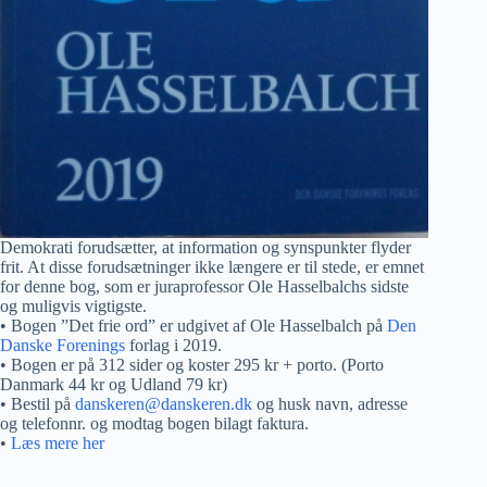
Demokrati forudsætter, at information og synspunkter flyder
frit. At disse forudsætninger ikke længere er til stede, er emnet
for denne bog, som er juraprofessor Ole Hasselbalchs sidste
og muligvis vigtigste.
• Bogen ”Det frie ord” er udgivet af Ole Hasselbalch på
Den
Danske Forenings
forlag i 2019.
• Bogen er på 312 sider og koster 295 kr + porto. (Porto
Danmark 44 kr og Udland 79 kr)
• Bestil på
danskeren@danskeren.dk
og husk navn, adresse
og telefonnr. og modtag bogen bilagt faktura.
•
Læs mere her