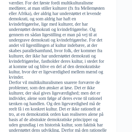
værdier. For det første fordi multikulturalisme
medfører, at man stiller kulturer (fx fra Mellemøsten
eller Afrika), der aldrig har understøttet et levende
demokrati, og som aldrig har haft en
kvindefrigørelse, lige med kulturer, der har
understøttet demokrati og kvindefrigørelse. Og
gennem en sådan ligestilling er man på vej til at
undergrave demokrati og kvindefrigørelse. For det
andet vil ligestillingen af kultur indebære, at der
skabes parallelsamfund, hvor folk, der kommer fra
kulturer, der ikke har understøttet demokrati og
kvindefrigørelse, fastholder deres kultur, i stedet for
at komme ud og blive en del af den demokratiske
kultur, hvor der er ligeværdighed mellem mænd og
kvinder.
Derfor vil multikulturalismen snarere forværre de
problemer, som den ønsker at løse. Det er ikke
kulturer, der skal gives ligeværdighed; men det er
individer, alene som følge af deres evne til rationel
tænken og handlen. Og den ligeværdighed må de
reelt få i en konkret kultur. Det er ikke rationelt at
tro, at en demokratisk orden kan realiseres alene på
basis af de abstrakte demokratiske principper og
uden grundlag i en historisk kultur, som faktisk har
understøttet dens udvikling. Derfor må den rationelle