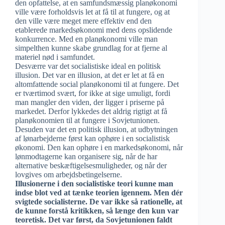
den opfattelse, at en samfundsmæssig planøkonomi
ville være forholdsvis let at få til at fungere, og at
den ville være meget mere effektiv end den
etablerede markedsøkonomi med dens opslidende
konkurrence. Med en planøkonomi ville man
simpelthen kunne skabe grundlag for at fjerne al
materiel nød i samfundet.
Desværre var det socialistiske ideal en politisk
illusion. Det var en illusion, at det er let at få en
altomfattende social planøkonomi til at fungere. Det
er tværtimod svært, for ikke at sige umuligt, fordi
man mangler den viden, der ligger i priserne på
markedet. Derfor lykkedes det aldrig rigtigt at få
planøkonomien til at fungere i Sovjetunionen.
Desuden var det en politisk illusion, at udbytningen
af lønarbejderne først kan ophøre i en socialistisk
økonomi. Den kan ophøre i en markedsøkonomi, når
lønmodtagerne kan organisere sig, når de har
alternative beskæftigelsesmuligheder, og når der
lovgives om arbejdsbetingelserne.
Illusionerne i den socialistiske teori kunne man
indse blot ved at tænke teorien igennem. Men dér
svigtede socialisterne. De var ikke så rationelle, at
de kunne forstå kritikken, så længe den kun var
teoretisk. Det var først, da Sovjetunionen faldt