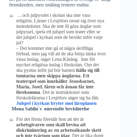
fremskreden, men småting resterer endnu:
…och julpysslet i skolan ska inte vara
religiöst. Lärare i Lesjöfors oroar sig över nya
instruktioner. Ska de inte få göra änglar som
julpyssel, spela ett julspel som teater eller se
det julspel i kyrkan som de besökt inför varje
jul?
– Det kommer inte gå ut några skriftliga
förbud, men jag vill att de ska börja tänka över
vissa inslag, säger Lena Kåräng. Inte för
mycket religiösa inslag i förskolan. Om det
ska pyntas inför jul bör barnen
hålla sig till
tomtarna men skippa änglarna
.
Ett
teaterspel som innehåller Jesusbarnet,
Maria, Josef, fåren och åsnan får inte
förekomma
. Det är instruktioner som
förskolelärarna i Lesjöfors säger sig ha fått.
Julspel i kyrkan bryter mot läroplanen
Mona Sahlin´s omvendte bevisførelse
För det första föreslår hon att det är
arbetsgivaren som skall bevisa att
diskriminering av en arbetssökande skett
och inte tvärtom som idag
. Det är lika dumt