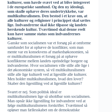
kulturer, som havde svært ved at blive integreret
i de europæiske samfund. Og den ny ideologi,
som skulle ophæve deres undertrykkelse, var
multikulturalismen. Den bestod i et krav om, at
alle kulturer og religioner i princippet skal sættes
lige. Indvandrerne skal ikke tilpasse sig landets
herskende kultur. Tværtimod skal denne reelt
kun have samme status som indvandrernes
kulturer.
Ganske som socialismen var et forsøg på at omforme
samfundet for at ophæve de konflikter, som man
mente var en konsekvens af markedsøkonomien, så
er multikulturalismen et forsøg på at ophæve
konflikterne mellem landets oprindelige borgere og
indvandrerne. Hvor socialismen ville stille alle lige i
det økonomiske system, så vil multikulturalismen
stille alle lige kulturelt ved at ligestille alle kulturer.
Men holder multikulturalismen, hvad den lover?
Skaber den ligestilling ved at ligestille kulturer?
Svaret er nej. Som politisk ideal er
multikulturalismen lige så uholdbar som socialismen.
Man opnår ikke ligestilling for indvandrere ved at
følge multikulturalismens forskrifter. Tværtimod så
opløser man fællesskabet om de demokratiske