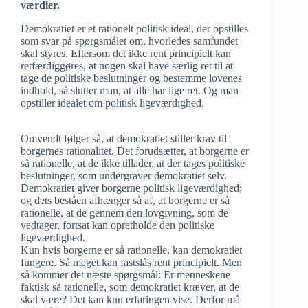
værdier.
Demokratiet er et rationelt politisk ideal, der opstilles
som svar på spørgsmålet om, hvorledes samfundet
skal styres. Eftersom det ikke rent principielt kan
retfærdiggøres, at nogen skal have særlig ret til at
tage de politiske beslutninger og bestemme lovenes
indhold, så slutter man, at alle har lige ret. Og man
opstiller idealet om politisk ligeværdighed.
Omvendt følger så, at demokratiet stiller krav til
borgernes rationalitet. Det forudsætter, at borgerne er
så rationelle, at de ikke tillader, at der tages politiske
beslutninger, som undergraver demokratiet selv.
Demokratiet giver borgerne politisk ligeværdighed;
og dets beståen afhænger så af, at borgerne er så
rationelle, at de gennem den lovgivning, som de
vedtager, fortsat kan opretholde den politiske
ligeværdighed.
Kun hvis borgerne er så rationelle, kan demokratiet
fungere. Så meget kan fastslås rent principielt. Men
så kommer det næste spørgsmål: Er menneskene
faktisk så rationelle, som demokratiet kræver, at de
skal være? Det kan kun erfaringen vise. Derfor må