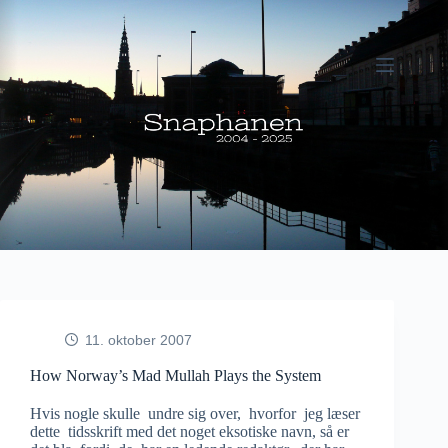
Fortsæt
til
indhold
11. oktober 2007
How Norway’s Mad Mullah Plays the System
Hvis nogle skulle undre sig over, hvorfor jeg læser
dette tidsskrift med det noget eksotiske navn, så er