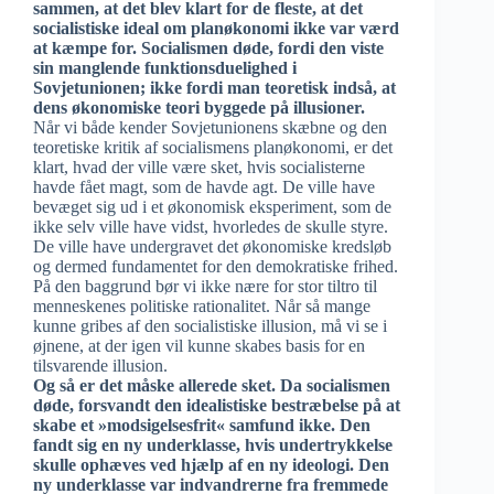
sammen, at det blev klart for de fleste, at det
socialistiske ideal om planøkonomi ikke var værd
at kæmpe for. Socialismen døde, fordi den viste
sin manglende funktionsduelighed i
Sovjetunionen; ikke fordi man teoretisk indså, at
dens økonomiske teori byggede på illusioner.
Når vi både kender Sovjetunionens skæbne og den
teoretiske kritik af socialismens planøkonomi, er det
klart, hvad der ville være sket, hvis socialisterne
havde fået magt, som de havde agt. De ville have
bevæget sig ud i et økonomisk eksperiment, som de
ikke selv ville have vidst, hvorledes de skulle styre.
De ville have undergravet det økonomiske kredsløb
og dermed fundamentet for den demokratiske frihed.
På den baggrund bør vi ikke nære for stor tiltro til
menneskenes politiske rationalitet. Når så mange
kunne gribes af den socialistiske illusion, må vi se i
øjnene, at der igen vil kunne skabes basis for en
tilsvarende illusion.
Og så er det måske allerede sket. Da socialismen
døde, forsvandt den idealistiske bestræbelse på at
skabe et »modsigelsesfrit« samfund ikke. Den
fandt sig en ny underklasse, hvis undertrykkelse
skulle ophæves ved hjælp af en ny ideologi. Den
ny underklasse var indvandrerne fra fremmede