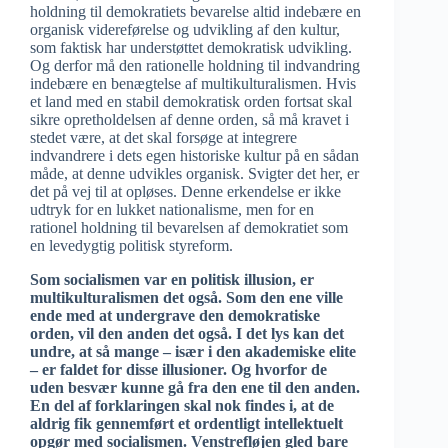
holdning til demokratiets bevarelse altid indebære en
organisk videreførelse og udvikling af den kultur,
som faktisk har understøttet demokratisk udvikling.
Og derfor må den rationelle holdning til indvandring
indebære en benægtelse af multikulturalismen. Hvis
et land med en stabil demokratisk orden fortsat skal
sikre opretholdelsen af denne orden, så må kravet i
stedet være, at det skal forsøge at integrere
indvandrere i dets egen historiske kultur på en sådan
måde, at denne udvikles organisk. Svigter det her, er
det på vej til at opløses. Denne erkendelse er ikke
udtryk for en lukket nationalisme, men for en
rationel holdning til bevarelsen af demokratiet som
en levedygtig politisk styreform.
Som socialismen var en politisk illusion, er
multikulturalismen det også. Som den ene ville
ende med at undergrave den demokratiske
orden, vil den anden det også. I det lys kan det
undre, at så mange – især i den akademiske elite
– er faldet for disse illusioner. Og hvorfor de
uden besvær kunne gå fra den ene til den anden.
En del af forklaringen skal nok findes i, at de
aldrig fik gennemført et ordentligt intellektuelt
opgør med socialismen. Venstrefløjen gled bare