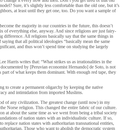
 to change it every now and then. Don’t you get tired of that old
el? Sure, it’s slightly less comfortable than the old one, but it’s
hbors, at least until they get one, too. Do you want a sample of
become the majority in our countries in the future, this doesn’t
ix of everything else, anyway. And since religions are just fairy-
g difference. All religions basically say that the same things in
aying that all political ideologies “basically mean the same
ignificant, and thus won’t spend time on studying the largely
 Lee Harris writes that: “What strikes us as irrationalities in the
e documented by [Peruvian economist Hernando] de Soto, is not
It is part of what keeps them dominant. With enough red tape, they
ng to create a permanent oligarchy by keeping the native
cracy and intimidation from imported Muslims.
lood of any civilization. The greatest change (until now) in my
he Norse religion. This changed the entire fabric of our culture.
on at about the same time as we went from being a tribal society
ndations of nation states with an individualistic culture. If so,
 replace nation states with authoritarian transnational entities,
 authoritarian. Those who want to abolish the democratic system