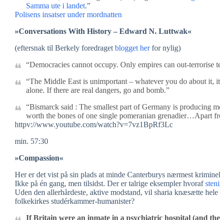
Samma ute i landet
.”
Polisens insatser under mordnatten
»Conversations With History – Edward N. Luttwak«
(eftersnak til Berkely foredraget
blogget her
for nylig)
“Democracies cannot occupy. Only empires can out-terrorise te
“The Middle East is unimportant – whatever you do about it, i
alone. If there are real dangers, go and bomb.”
“Bismarck said : The smallest part of Germany is producing mo
worth the bones of one single pomeranian grenadier…Apart fro
httpv://www.youtube.com/watch?v=7vz1BpRf3Lc
min. 57:30
»Compassion«
Her er det vist på sin plads at minde Canterburys nærmest kriminel
Ikke på én gang, men tilsidst. Der er talrige eksempler hvoraf
sten
Uden den allerhårdeste, aktive modstand, vil sharia knæsætte hele 
folkekirkes studérkammer-humanister?
If Britain were an inmate in a psychiatric hospital (and ther