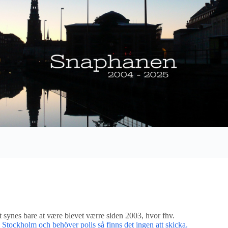
t synes bare at være blevet værre siden 2003, hvor fhv.
 Stockholm och behöver polis så finns det ingen att skicka.