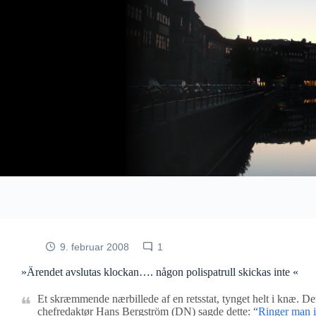
Fortsæt
til
indhold
9. februar 2008
1
»Ärendet avslutas klockan…. någon polispatrull skickas inte «
Et skræmmende nærbillede af en retsstat, tynget helt i knæ. De
chefredaktør Hans Bergström (DN) sagde dette: “
Ringer man i