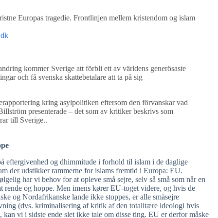
kristne Europas tragedie. Frontlinjen mellem kristendom og islam
.dk
andring kommer Sverige att förbli ett av världens generösaste
tingar och få svenska skattebetalare att ta på sig
rapportering kring asylpolitiken eftersom den förvanskar vad
Billström presenterade – det som av kritiker beskrivs som
ar till Sverige..
ope
 eftergivenhed og dhimmitude i forhold til islam i de daglige
m der udstikker rammerne for islams fremtid i Europa: EU.
ølgelig har vi behov for at opleve små sejre, selv så små som når en
 at rende og hoppe. Men imens kører EU-toget videre, og hvis de
iske og Nordafrikanske lande ikke stoppes, er alle småsejre
ng (dvs. kriminalisering af kritik af den totalitære ideologi hvis
 kan vi i sidste ende slet ikke tale om disse ting. EU er derfor måske