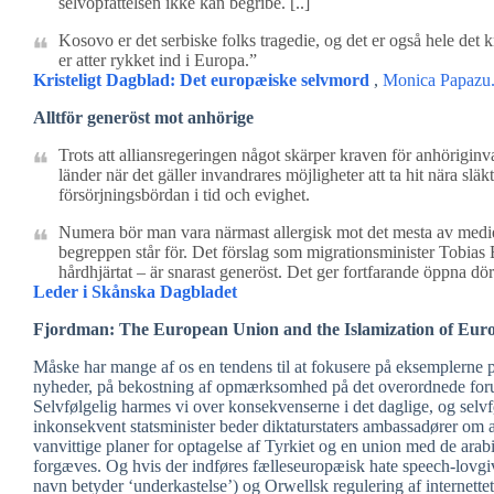
selvopfattelsen ikke kan begribe. [..]
Kosovo er det serbiske folks tragedie, og det er også hele det 
er atter rykket ind i Europa.”
Kristeligt Dagblad: Det europæiske selvmord
,
Monica Papazu
Alltför generöst mot anhörige
Trots att alliansregeringen något skärper kraven för anhöriginv
länder när det gäller invandrares möjligheter att ta hit nära släk
försörjningsbördan i tid och evighet.
Numera bör man vara närmast allergisk mot det mesta av medie
begreppen står för. Det förslag som migrationsminister Tobias 
hårdhjärtat – är snarast generöst. Det ger fortfarande öppna dörr
Leder i Skånska Dagbladet
Fjordman: The European Union and the Islamization of Eur
Måske har mange af os en tendens til at fokusere på eksemplerne på
nyheder, på bekostning af opmærksomhed på det overordnede foru
Selvfølgelig harmes vi over konsekvenserne i det daglige, og selvf
inkonsekvent statsminister beder diktaturstaters ambassadører om
vanvittige planer for optagelse af Tyrkiet og en union med de arab
forgæves. Og hvis der indføres fælleseuropæisk hate speech-lovgivni
navn betyder ‘underkastelse’) og Orwellsk regulering af internettet,