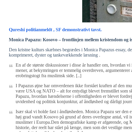
Qureshi politianmeldt , SF demonstrativt tavst.
Monica Papazu: Kosovo – frontlinjen mellem kristendom og i
Den kristne kulturs skæbnes begrædes i Monica Papazus essay, der
komprimeret, dyster og tankevækkende læsning .
En af de største diskussioner i disse år handler om, hvordan vi
mener, at bekymringen er temmelig overdreven, argumenterer andr
erobringstogt fra muslimsk side. [..]
I Papazus øjne har omverdenen ikke forstået kraften af den mus
være USA og NATO – alt for entydigt blevet fremstillet som
Papazu, hvordan hændelserne i offentligheden er blevet fordrej
uvidenhed og politisk konjunktur, af åndløshed og dårligt journ
Især skal vi holde fast i åndløsheden. Monica Papazu ser den eu
høj grad vandt Kosovo på grund af deres overlegne antal, vil 
muslimer i Europa.Den demografiske kamp er afgørende, og Mon
historie, der reelt har stået på længe, men som det vestlige me