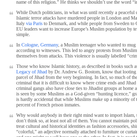
name of this religion.” He thinks we shouldn’t use the word “i
While Dutch politicians, in what was until recently a peaceful c
Islamic terror attacks have murdered people in London and Mad
Italy
via Paris
to Denmark, and while people from Sweden to Ge
EU leaders want to increase Europe’s Muslim population by tens
simple.
In
Cologne, Germany
, a Muslim teenager who wanted to mug a
according to witnesses. This led to angry protests from Musli
themselves from attacks. This violence is usually labelled “cri
Those who know Islamic history, as described in books such 
Legacy of Jihad
by Dr. Andrew G. Bostom, know that looting a
parcel of Jihad from the very beginning. In fact, so much o
criminal that it is difficult to know where crime ends and Jihad
criminal gangs also have close ties to Jihadist groups at home
is seen by some Muslims as a God-given “hunting licence,” gra
is hardly accidental that while Muslims make up a minority of
percent of French prison inmates.
Why would anybody in their right mind want to import Islam, t
don’t think so, at least not all of them. You cannot maintain pol
treat cultural and historical identities as fashion accessories, 
“colorful,” an adjective normally attached to furniture or curta