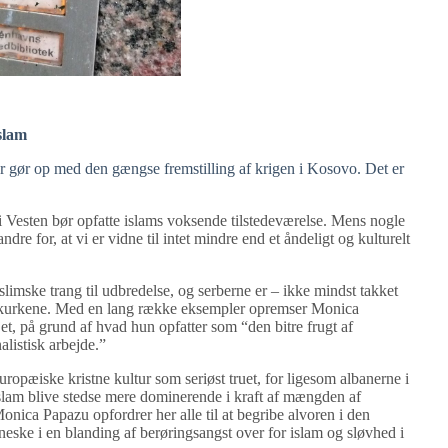
slam
 gør op med den gængse fremstilling af krigen i Kosovo. Det er
 i Vesten bør opfatte islams voksende tilstedeværelse. Mens nogle
e for, at vi er vidne til intet mindre end et åndeligt og kulturelt
limske trang til udbredelse, og serberne er – ikke mindst takket
 skurkene. Med en lang række eksempler opremser Monica
et, på grund af hvad hun opfatter som “den bitre frugt af
alistisk arbejde.”
ropæiske kristne kultur som seriøst truet, for ligesom albanerne i
islam blive stedse mere dominerende i kraft af mængden af
ica Papazu opfordrer her alle til at begribe alvoren i den
nneske i en blanding af berøringsangst over for islam og sløvhed i