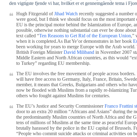
den vigtigste fjende vi har, hvilket er et gennemgående tema i Fjo
Hugh Fitzgerald of
Jihad Watch
recently suggested a number of
were good, but I think we should focus on the most important 
EU is the principal motor behind the Islamization of Europe, an
possible, otherwise nothing substantial can ever be done about
text called “
Ten Reasons to Get Rid of the European Union
,” 
when it is completed.As Bat Ye’or demonstrates in her book
E
been working for years to merge Europe with the Arab world. 
British Foreign Minister
David Miliband
in November 2007 sta
Middle Eastern and North African countries, as this would “ext
to Turkey” regarding EU membership.
The EU involves the free movement of people across borders. I
will have free access to Germany, Italy, France, Britain, Swe
member, it means that Greeks, Bulgarians and others who have
now be flooded with Muslims from a rapidly re-Islamizing Tu
others who fought against Muslims for centuries.
The EU’s Justice and Security Commissioner
Franco Frattini s
door to an extra 20 million “Africans and Asians” during the
the predominantly Muslim countries of North Africa and the G
tens of millions of Muslims at the same time as peaceful Euro
brutally harassed by the police in the EU capital of Brussels. F
“People who commit suicide attacks or criminal activities on beh