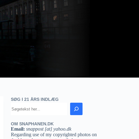
SØG I 21 ÅRS INDLÆG
OM SNAPHANEN.DK
Email:
snappost [at] yahoo.dk
Regarding use of my copyrighted photos on