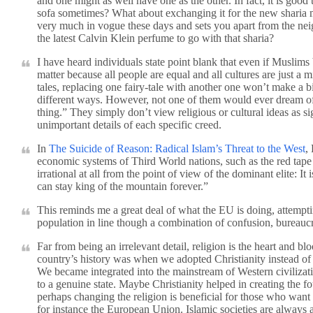
and one might as well have one as the other. In fact, it is good
sofa sometimes? What about exchanging it for the new sharia mod
very much in vogue these days and sets you apart from the neig
the latest Calvin Klein perfume to go with that sharia?
I have heard individuals state point blank that even if Muslims 
matter because all people are equal and all cultures are just a m
tales, replacing one fairy-tale with another one won’t make a bi
different ways. However, not one of them would ever dream of s
thing.” They simply don’t view religious or cultural ideas as s
unimportant details of each specific creed.
In
The Suicide of Reason: Radical Islam’s Threat to the West
,
economic systems of Third World nations, such as the red tap
irrational at all from the point of view of the dominant elite: 
can stay king of the mountain forever.”
This reminds me a great deal of what the EU is doing, attempti
population in line though a combination of confusion, bureau
Far from being an irrelevant detail, religion is the heart and b
country’s history was when we adopted Christianity instead of t
We became integrated into the mainstream of Western civilizati
to a genuine state. Maybe Christianity helped in creating the fou
perhaps changing the religion is beneficial for those who want to
for instance the European Union. Islamic societies are always