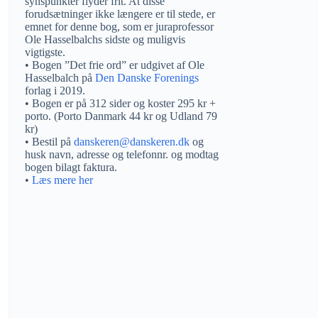
synspunkter flyder frit. At disse
forudsætninger ikke længere er til stede, er
emnet for denne bog, som er juraprofessor
Ole Hasselbalchs sidste og muligvis
vigtigste.
• Bogen ”Det frie ord” er udgivet af Ole
Hasselbalch på
Den Danske Forenings
forlag i 2019.
• Bogen er på 312 sider og koster 295 kr +
porto. (Porto Danmark 44 kr og Udland 79
kr)
• Bestil på
danskeren@danskeren.dk
og
husk navn, adresse og telefonnr. og modtag
bogen bilagt faktura.
•
Læs mere her