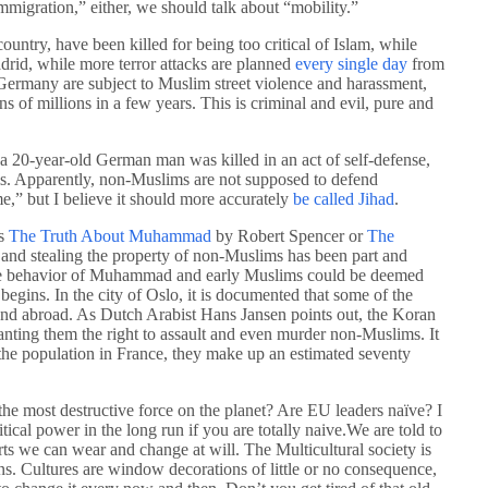
mmigration,” either, we should talk about “mobility.”
ountry, have been killed for being too critical of Islam, while
rid, while more terror attacks are planned
every single day
from
rmany are subject to Muslim street violence and harassment,
 of millions in a few years. This is criminal and evil, pure and
 20-year-old German man was killed in an act of self-defense,
ms. Apparently, non-Muslims are not supposed to defend
me,” but I believe it should more accurately
be called Jihad
.
as
The Truth About Muhammad
by Robert Spencer or
The
nd stealing the property of non-Muslims has been part and
f the behavior of Muhammad and early Muslims could be deemed
 begins. In the city of Oslo, it is documented that some of the
 and abroad. As Dutch Arabist Hans Jansen points out, the Koran
nting them the right to assault and even murder non-Muslims. It
 the population in France, they make up an estimated seventy
he most destructive force on the planet? Are EU leaders naïve? I
itical power in the long run if you are totally naive.We are told to
shirts we can wear and change at will. The Multicultural society is
ins. Cultures are window decorations of little or no consequence,