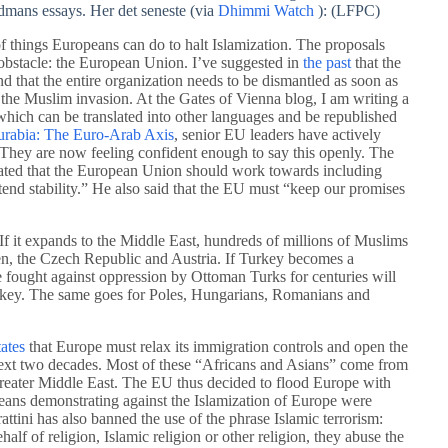
rdmans essays. Her det seneste (via
Dhimmi Watch
): (LFPC)
 things Europeans can do to halt Islamization. The proposals
obstacle: the European Union. I’ve suggested in
the past
that the
d that the entire organization needs to be dismantled as soon as
 the Muslim invasion. At the Gates of Vienna blog, I am writing a
which can be translated into other languages and be republished
urabia: The Euro-Arab Axis
, senior EU leaders have actively
They are now feeling confident enough to say this openly. The
ted that the European Union should work towards including
end stability.” He also said that the EU must “keep our promises
f it expands to the Middle East, hundreds of millions of Muslims
den, the Czech Republic and Austria. If Turkey becomes a
 fought against oppression by Ottoman Turks for centuries will
rkey. The same goes for Poles, Hungarians, Romanians and
tates
that Europe must relax its immigration controls and open the
 next two decades. Most of these “Africans and Asians” come from
reater Middle East. The EU thus decided to flood Europe with
peans demonstrating against the Islamization of Europe were
rattini has also banned the use of the phrase Islamic terrorism:
alf of religion, Islamic religion or other religion, they abuse the