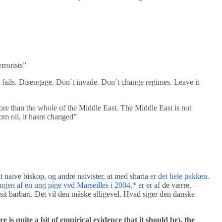
rrorists”
t fails. Disengage. Don´t invade. Don´t change regimes. Leave it
re than the whole of the Middle East. The Middle East is not
m oil, it hasnt changed”
t naive biskop, og andre naivister, at med sharia
er det hele pakken
.
ingen af en ung pige ved Marseilles i 2004,*
er er af de værre. –
sit barbari. Det vil den måske alligevel. Hvad siger den danske
e is quite a bit of empirical evidence that it should be), the