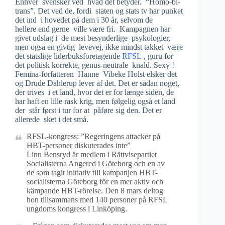
Enhver svensker ved hvad det betyder. “Homo-bi-
trans”. Det ved de, fordi staten og stats tv har punket
det ind i hovedet på dem i 30 år, selvom de
hellere end gerne ville være fri. Kampagnen har
givet udslag i de mest besynderlige psykologier,
men også en givtig levevej, ikke mindst takket være
det statslige liderbuksforetagende
RFSL
, guru for
det politisk korrekte, genus-neutrale knald. Sexy !
Femina-forfatteren Hanne Vibeke Holst elsker det
og Drude Dahlerup lever af det. Det er sådan noget,
der trives i et land, hvor det er for længe siden, de
har haft en lille rask krig, men følgelig også et land
der står først i tur for at påføre sig den. Det er
allerede sket i det små.
RFSL-kongress: ”Regeringens attacker på
HBT-personer diskuterades inte”
Linn Bensryd är medlem i Rättvisepartiet
Socialisterna Angered i Göteborg och en av
de som tagit initiativ till kampanjen HBT-
socialisterna Göteborg för en mer aktiv och
kämpande HBT-rörelse. Den 8 mars deltog
hon tillsammans med 140 personer på RFSL
ungdoms kongress i Linköping.