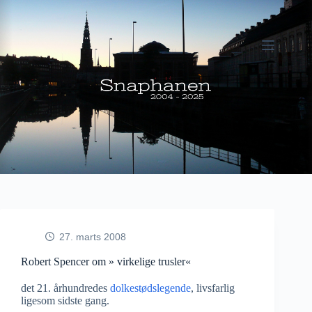
Fortsæt
til
indhold
27. marts 2008
Robert Spencer om » virkelige trusler«
det 21. århundredes
dolkestødslegende
, livsfarlig
ligesom sidste gang.