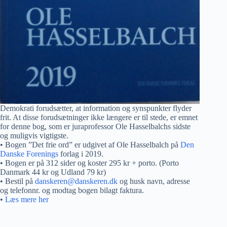
Demokrati forudsætter, at information og synspunkter flyder
frit. At disse forudsætninger ikke længere er til stede, er emnet
for denne bog, som er juraprofessor Ole Hasselbalchs sidste
og muligvis vigtigste.
• Bogen ”Det frie ord” er udgivet af Ole Hasselbalch på
Den
Danske Forenings
forlag i 2019.
• Bogen er på 312 sider og koster 295 kr + porto. (Porto
Danmark 44 kr og Udland 79 kr)
• Bestil på
danskeren@danskeren.dk
og husk navn, adresse
og telefonnr. og modtag bogen bilagt faktura.
•
Læs mere her