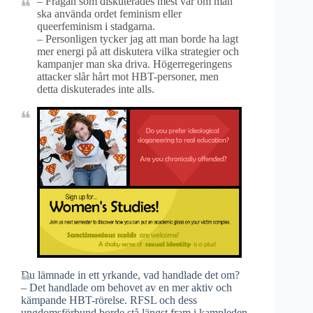
– Frågan som diskuterades mest var om man
ska använda ordet feminism eller
queerfeminism i stadgarna.
– Personligen tycker jag att man borde ha lagt
mer energi på att diskutera vilka strategier och
kampanjer man ska driva. Högerregeringens
attacker slår hårt mot HBT-personer, men
detta diskuterades inte alls.
Du lämnade in ett yrkande, vad handlade det om?
– Det handlade om behovet av en mer aktiv och
kämpande HBT-rörelse. RFSL och dess
ungdomsförbund borde stå längst fram i kampleden