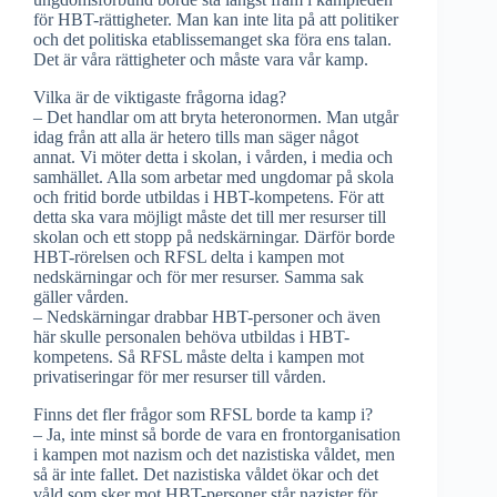
för HBT-rättigheter. Man kan inte lita på att politiker
och det politiska etablissemanget ska föra ens talan.
Det är våra rättigheter och måste vara vår kamp.
Vilka är de viktigaste frågorna idag?
– Det handlar om att bryta heteronormen. Man utgår
idag från att alla är hetero tills man säger något
annat. Vi möter detta i skolan, i vården, i media och
samhället. Alla som arbetar med ungdomar på skola
och fritid borde utbildas i HBT-kompetens. För att
detta ska vara möjligt måste det till mer resurser till
skolan och ett stopp på nedskärningar. Därför borde
HBT-rörelsen och RFSL delta i kampen mot
nedskärningar och för mer resurser. Samma sak
gäller vården.
– Nedskärningar drabbar HBT-personer och även
här skulle personalen behöva utbildas i HBT-
kompetens. Så RFSL måste delta i kampen mot
privatiseringar för mer resurser till vården.
Finns det fler frågor som RFSL borde ta kamp i?
– Ja, inte minst så borde de vara en frontorganisation
i kampen mot nazism och det nazistiska våldet, men
så är inte fallet. Det nazistiska våldet ökar och det
våld som sker mot HBT-personer står nazister för