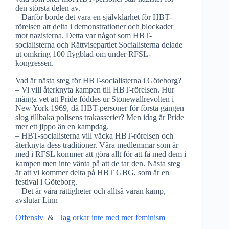
den största delen av.
– Därför borde det vara en självklarhet för HBT-
rörelsen att delta i demonstrationer och blockader
mot nazisterna. Detta var något som HBT-
socialisterna och Rättvisepartiet Socialisterna delade
ut omkring 100 flygblad om under RFSL-
kongressen.
Vad är nästa steg för HBT-socialisterna i Göteborg?
– Vi vill återknyta kampen till HBT-rörelsen. Hur
många vet att Pride föddes ur Stonewallrevolten i
New York 1969, då HBT-personer för första gången
slog tillbaka polisens trakasserier? Men idag är Pride
mer ett jippo än en kampdag.
– HBT-socialisterna vill väcka HBT-rörelsen och
återknyta dess traditioner. Våra medlemmar som är
med i RFSL kommer att göra allt för att få med dem i
kampen men inte vänta på att de tar den. Nästa steg
är att vi kommer delta på HBT GBG, som är en
festival i Göteborg.
– Det är våra rättigheter och alltså våran kamp,
avslutar Linn
Offensiv
&
Jag orkar inte med mer feminism