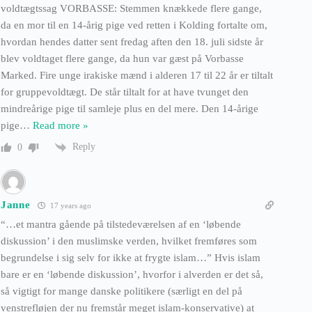
voldtægtssag VORBASSE: Stemmen knækkede flere gange,
da en mor til en 14-årig pige ved retten i Kolding fortalte om,
hvordan hendes datter sent fredag aften den 18. juli sidste år
blev voldtaget flere gange, da hun var gæst på Vorbasse
Marked. Fire unge irakiske mænd i alderen 17 til 22 år er tiltalt
for gruppevoldtægt. De står tiltalt for at have tvunget den
mindreårige pige til samleje plus en del mere. Den 14-årige
pige
…
Read more »
Reply
0
Janne
17 years ago
“…et mantra gående på tilstedeværelsen af en ‘løbende
diskussion’ i den muslimske verden, hvilket fremføres som
begrundelse i sig selv for ikke at frygte islam…” Hvis islam
bare er en ‘løbende diskussion’, hvorfor i alverden er det så,
så vigtigt for mange danske politikere (særligt en del på
venstrefløjen der nu fremstår meget islam-konservative) at