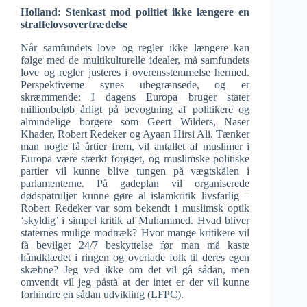
Holland: Stenkast mod politiet ikke længere en
straffelovsovertrædelse
Når samfundets love og regler ikke længere kan
følge med de multikulturelle idealer, må samfundets
love og regler justeres i overensstemmelse hermed.
Perspektiverne synes ubegrænsede, og er
skræmmende: I dagens Europa bruger stater
millionbeløb årligt på bevogtning af politikere og
almindelige borgere som Geert Wilders, Naser
Khader, Robert Redeker og Ayaan Hirsi Ali. Tænker
man nogle få årtier frem, vil antallet af muslimer i
Europa være stærkt forøget, og muslimske politiske
partier vil kunne blive tungen på vægtskålen i
parlamenterne. På gadeplan vil organiserede
dødspatruljer kunne gøre al islamkritik livsfarlig –
Robert Redeker var som bekendt i muslimsk optik
‘skyldig’ i simpel kritik af Muhammed. Hvad bliver
staternes mulige modtræk? Hvor mange kritikere vil
få bevilget 24/7 beskyttelse før man må kaste
håndklædet i ringen og overlade folk til deres egen
skæbne? Jeg ved ikke om det vil gå sådan, men
omvendt vil jeg påstå at der intet er der vil kunne
forhindre en sådan udvikling (LFPC).