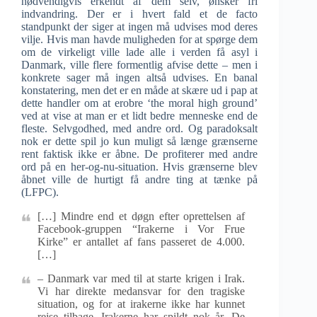
nødvendigvis erkendt af dem selv, ønsker fri
indvandring. Der er i hvert fald et de facto
standpunkt der siger at ingen må udvises mod deres
vilje. Hvis man havde muligheden for at spørge dem
om de virkeligt ville lade alle i verden få asyl i
Danmark, ville flere formentlig afvise dette – men i
konkrete sager må ingen altså udvises. En banal
konstatering, men det er en måde at skære ud i pap at
dette handler om at erobre ‘the moral high ground’
ved at vise at man er et lidt bedre menneske end de
fleste. Selvgodhed, med andre ord. Og paradoksalt
nok er dette spil jo kun muligt så længe grænserne
rent faktisk ikke er åbne. De profiterer med andre
ord på en her-og-nu-situation. Hvis grænserne blev
åbnet ville de hurtigt få andre ting at tænke på
(LFPC).
[…] Mindre end et døgn efter oprettelsen af
Facebook-gruppen “Irakerne i Vor Frue
Kirke” er antallet af fans passeret de 4.000.
[…]
– Danmark var med til at starte krigen i Irak.
Vi har direkte medansvar for den tragiske
situation, og for at irakerne ikke har kunnet
rejse tilbage. Irakerne har spildt nok år. De