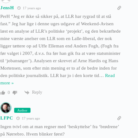
JensH
17 years ago
PerH “Jeg er ikke så sikker på, at LLR har rygrad til at stå
fast.” Jeg har lige i denne uges udgave af Weekend-Avisen
læst en analyse af LLR’s politiske ‘projekt’, og den bekræftede
mine værste anelser om LLR som en Lalle-liberal, der nok
ligger tættere op ad Uffe Elleman end Anders Fogh, (Fogh fra
før valget i 2007, d.v.s. fra før han gik fra at være statsminister
til ‘jobansøger’). Analysen er skrevet af Arne Hardis og Hans
Mortensen, som efter min mening er to af de bedre inden for
den politiske journalistik. LLR har jo i den korte tid
…
Read
more »
Reply
0
Author
LFPC
17 years ago
Ingen tvivl om at man regner med ‘beskyttelse’ fra ‘brødrene’
på Nørrebro. Hvem blinker først?