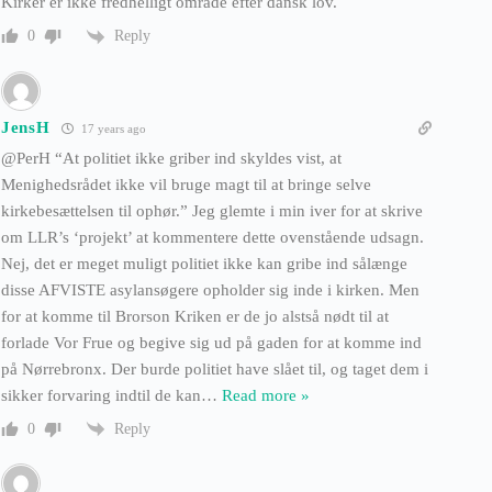
Kirker er ikke fredhelligt område efter dansk lov.
Reply
0
JensH
17 years ago
@PerH “At politiet ikke griber ind skyldes vist, at
Menighedsrådet ikke vil bruge magt til at bringe selve
kirkebesættelsen til ophør.” Jeg glemte i min iver for at skrive
om LLR’s ‘projekt’ at kommentere dette ovenstående udsagn.
Nej, det er meget muligt politiet ikke kan gribe ind sålænge
disse AFVISTE asylansøgere opholder sig inde i kirken. Men
for at komme til Brorson Kriken er de jo alstså nødt til at
forlade Vor Frue og begive sig ud på gaden for at komme ind
på Nørrebronx. Der burde politiet have slået til, og taget dem i
sikker forvaring indtil de kan
…
Read more »
Reply
0