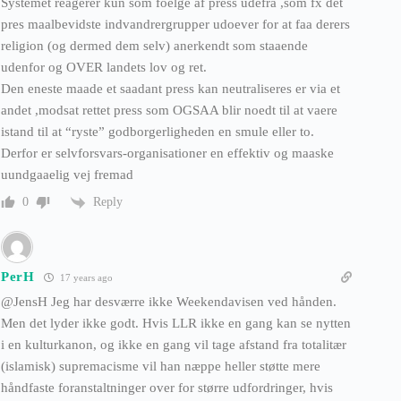
Systemet reagerer kun som foelge af press udefra ,som fx det
pres maalbevidste indvandrergrupper udoever for at faa derers
religion (og dermed dem selv) anerkendt som staaende
udenfor og OVER landets lov og ret.
Den eneste maade et saadant press kan neutraliseres er via et
andet ,modsat rettet press som OGSAA blir noedt til at vaere
istand til at “ryste” godborgerligheden en smule eller to.
Derfor er selvforsvars-organisationer en effektiv og maaske
uundgaaelig vej fremad
Reply
0
PerH
17 years ago
@JensH Jeg har desværre ikke Weekendavisen ved hånden.
Men det lyder ikke godt. Hvis LLR ikke en gang kan se nytten
i en kulturkanon, og ikke en gang vil tage afstand fra totalitær
(islamisk) supremacisme vil han næppe heller støtte mere
håndfaste foranstaltninger over for større udfordringer, hvis