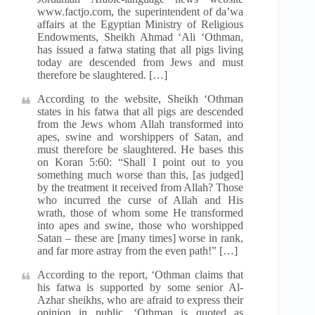
www.factjo.com, the superintendent of da’wa
affairs at the Egyptian Ministry of Religious
Endowments, Sheikh Ahmad ‘Ali ‘Othman,
has issued a fatwa stating that all pigs living
today are descended from Jews and must
therefore be slaughtered. […]
According to the website, Sheikh ‘Othman
states in his fatwa that all pigs are descended
from the Jews whom Allah transformed into
apes, swine and worshippers of Satan, and
must therefore be slaughtered. He bases this
on Koran 5:60: “Shall I point out to you
something much worse than this, [as judged]
by the treatment it received from Allah? Those
who incurred the curse of Allah and His
wrath, those of whom some He transformed
into apes and swine, those who worshipped
Satan – these are [many times] worse in rank,
and far more astray from the even path!” […]
According to the report, ‘Othman claims that
his fatwa is supported by some senior Al-
Azhar sheikhs, who are afraid to express their
opinion in public. ‘Othman is quoted as