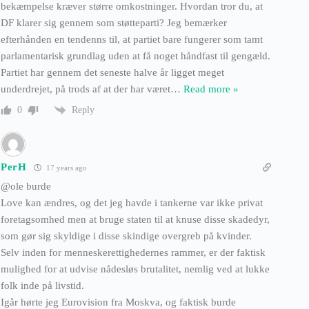
bekæmpelse kræver større omkostninger. Hvordan tror du, at
DF klarer sig gennem som støtteparti? Jeg bemærker
efterhånden en tendenns til, at partiet bare fungerer som tamt
parlamentarisk grundlag uden at få noget håndfast til gengæld.
Partiet har gennem det seneste halve år ligget meget
underdrejet, på trods af at der har været
…
Read more »
Reply
0
PerH
17 years ago
@ole burde
Love kan ændres, og det jeg havde i tankerne var ikke privat
foretagsomhed men at bruge staten til at knuse disse skadedyr,
som gør sig skyldige i disse skindige overgreb på kvinder.
Selv inden for menneskerettighedernes rammer, er der faktisk
mulighed for at udvise nådesløs brutalitet, nemlig ved at lukke
folk inde på livstid.
Igår hørte jeg Eurovision fra Moskva, og faktisk burde