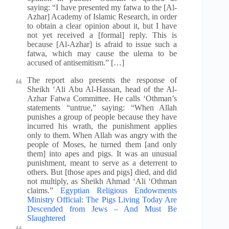
saying: “I have presented my fatwa to the [Al-
Azhar] Academy of Islamic Research, in order
to obtain a clear opinion about it, but I have
not yet received a [formal] reply. This is
because [Al-Azhar] is afraid to issue such a
fatwa, which may cause the ulema to be
accused of antisemitism.” […]
The report also presents the response of
Sheikh ‘Ali Abu Al-Hassan, head of the Al-
Azhar Fatwa Committee. He calls ‘Othman’s
statements “untrue,” saying: “When Allah
punishes a group of people because they have
incurred his wrath, the punishment applies
only to them. When Allah was angry with the
people of Moses, he turned them [and only
them] into apes and pigs. It was an unusual
punishment, meant to serve as a deterrent to
others. But [those apes and pigs] died, and did
not multiply, as Sheikh Ahmad ‘Ali ‘Othman
claims.”
Egyptian Religious Endowments
Ministry Official: The Pigs Living Today Are
Descended from Jews – And Must Be
Slaughtered