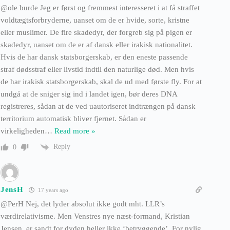
@ole burde Jeg er først og fremmest interesseret i at få straffet
voldtægtsforbryderne, uanset om de er hvide, sorte, kristne
eller muslimer. De fire skadedyr, der forgreb sig på pigen er
skadedyr, uanset om de er af dansk eller irakisk nationalitet.
Hvis de har dansk statsborgerskab, er den eneste passende
straf dødsstraf eller livstid indtil den naturlige død. Men hvis
de har irakisk statsborgerskab, skal de ud med første fly. For at
undgå at de sniger sig ind i landet igen, bør deres DNA
registreres, sådan at de ved uautoriseret indtrængen på dansk
territorium automatisk bliver fjernet. Sådan er
virkeligheden
…
Read more »
Reply
0
JensH
17 years ago
@PerH Nej, det lyder absolut ikke godt mht. LLR’s
værdirelativisme. Men Venstres nye næst-formand, Kristian
Jensen, er sandt for dyden heller ikke ‘betryggende’. For nylig