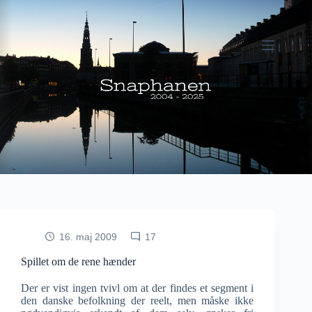
Fortsæt
til
indhold
16. maj 2009
17
Spillet om de rene hænder
Der er vist ingen tvivl om at der findes et segment i
den danske befolkning der reelt, men måske ikke