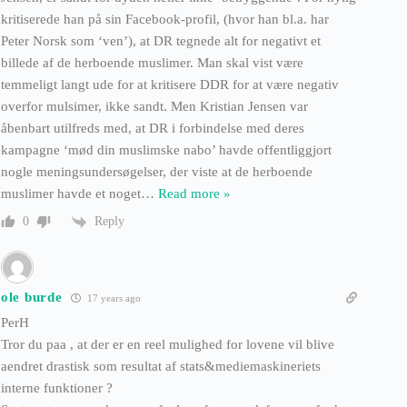
kritiserede han på sin Facebook-profil, (hvor han bl.a. har
Peter Norsk som ‘ven’), at DR tegnede alt for negativt et
billede af de herboende muslimer. Man skal vist være
temmeligt langt ude for at kritisere DDR for at være negativ
overfor mulsimer, ikke sandt. Men Kristian Jensen var
åbenbart utilfreds med, at DR i forbindelse med deres
kampagne ‘mød din muslimske nabo’ havde offentliggjort
nogle meningsundersøgelser, der viste at de herboende
muslimer havde et noget
…
Read more »
Reply
0
ole burde
17 years ago
PerH
Tror du paa , at der er en reel mulighed for lovene vil blive
aendret drastisk som resultat af stats&mediemaskineriets
interne funktioner ?