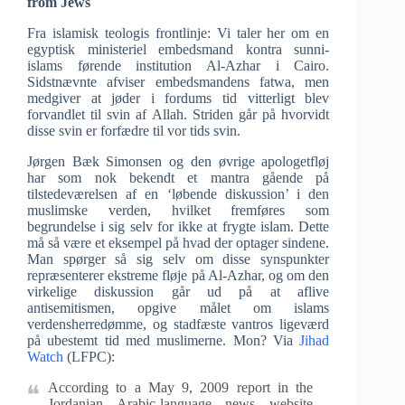
from Jews
Fra islamisk teologis frontlinje: Vi taler her om en
egyptisk ministeriel embedsmand kontra sunni-
islams førende institution Al-Azhar i Cairo.
Sidstnævnte afviser embedsmandens fatwa, men
medgiver at jøder i fordums tid vitterligt blev
forvandlet til svin af Allah. Striden går på hvorvidt
disse svin er forfædre til vor tids svin.
Jørgen Bæk Simonsen og den øvrige apologetfløj
har som nok bekendt et mantra gående på
tilstedeværelsen af en ‘løbende diskussion’ i den
muslimske verden, hvilket fremføres som
begrundelse i sig selv for ikke at frygte islam. Dette
må så være et eksempel på hvad der optager sindene.
Man spørger så sig selv om disse synspunkter
repræsenterer ekstreme fløje på Al-Azhar, og om den
virkelige diskussion går ud på at aflive
antisemitismen, opgive målet om islams
verdensherredømme, og stadfæste vantros ligeværd
på ubestemt tid med muslimerne. Mon? Via
Jihad
Watch
(LFPC):
According to a May 9, 2009 report in the
Jordanian Arabic-language news website