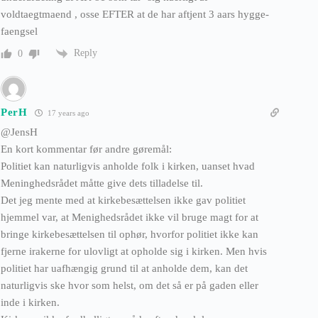
voldtaegtmaend , osse EFTER at de har aftjent 3 aars hygge-
faengsel
Reply
0
PerH
17 years ago
@JensH
En kort kommentar før andre gøremål:
Politiet kan naturligvis anholde folk i kirken, uanset hvad
Meninghedsrådet måtte give dets tilladelse til.
Det jeg mente med at kirkebesættelsen ikke gav politiet
hjemmel var, at Menighedsrådet ikke vil bruge magt for at
bringe kirkebesættelsen til ophør, hvorfor politiet ikke kan
fjerne irakerne for ulovligt at opholde sig i kirken. Men hvis
politiet har uafhængig grund til at anholde dem, kan det
naturligvis ske hvor som helst, om det så er på gaden eller
inde i kirken.