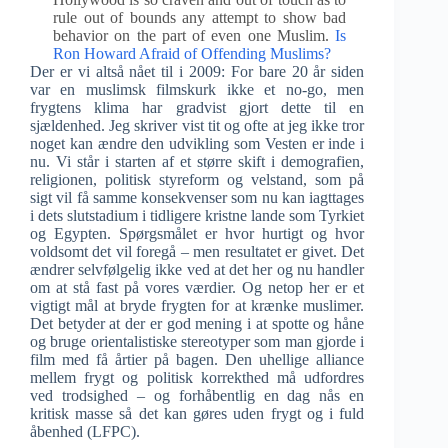
rule out of bounds any attempt to show bad
behavior on the part of even one Muslim.
Is
Ron Howard Afraid of Offending Muslims?
Der er vi altså nået til i 2009: For bare 20 år siden
var en muslimsk filmskurk ikke et no-go, men
frygtens klima har gradvist gjort dette til en
sjældenhed. Jeg skriver vist tit og ofte at jeg ikke tror
noget kan ændre den udvikling som Vesten er inde i
nu. Vi står i starten af et større skift i demografien,
religionen, politisk styreform og velstand, som på
sigt vil få samme konsekvenser som nu kan iagttages
i dets slutstadium i tidligere kristne lande som Tyrkiet
og Egypten. Spørgsmålet er hvor hurtigt og hvor
voldsomt det vil foregå – men resultatet er givet. Det
ændrer selvfølgelig ikke ved at det her og nu handler
om at stå fast på vores værdier. Og netop her er et
vigtigt mål at bryde frygten for at krænke muslimer.
Det betyder at der er god mening i at spotte og håne
og bruge orientalistiske stereotyper som man gjorde i
film med få årtier på bagen. Den uhellige alliance
mellem frygt og politisk korrekthed må udfordres
ved trodsighed – og forhåbentlig en dag nås en
kritisk masse så det kan gøres uden frygt og i fuld
åbenhed (LFPC).