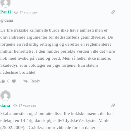
PerH
17 years ago
@dana
De fire irakiske kriminelle burde ikke have amnesti men er
omvandrende argumenter for dødsstraffens genindførelse. De
fortjente en retfærdig rettergang og derefter en reglementeret
militær henrettelse. I den mindre perfekte verden ville det være
nok med livstid på vand og brød. Men så heller ikke mindre.
Skadedyr, som voldtager en pige fortjener kun statens
nådesløse brutalitet.
Reply
0
dana
17 years ago
Skal amnestien også omfatte disse fire irakiske mænd, der har
ødelagt en 14-årig dansk piges liv? JydskeVestkysten Varde
(25.02.2009): “Grådkvalt mor vidnede for sin datter i