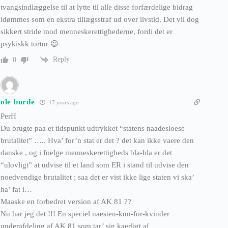
tvangsindlæggelse til at lytte til alle disse forfærdelige bidrag
idømmes som en ekstra tillægsstraf ud over livstid. Det vil dog
sikkert stride mod menneskerettighederne, fordi det er
psykiskk tortur 😉
Reply
0
ole burde
17 years ago
PerH
Du brugte paa et tidspunkt udtrykket “statens naadesloese
brutalitet” ….. Hva’ for’n stat er det ? det kan ikke vaere den
danske , og i foelge menneskerettigheds bla-bla er det
“ulovligt” at udvise til et land som ER i stand til udvise den
noedvendige brutalitet ; saa det er vist ikke lige staten vi ska’
ha’ fat i…
Maaske en forbedret version af AK 81 ??
Nu har jeg det !!! En speciel naesten-kun-for-kvinder
underafdeling af AK 81 som tar’ sig kaerligt af