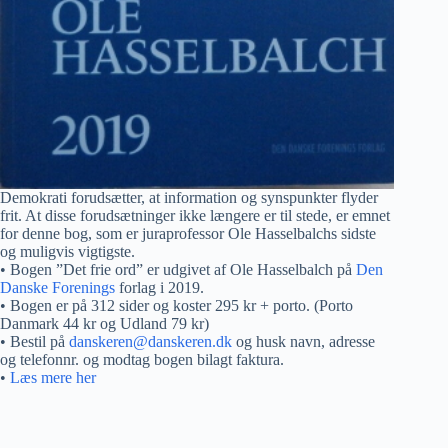
Demokrati forudsætter, at information og synspunkter flyder
frit. At disse forudsætninger ikke længere er til stede, er emnet
for denne bog, som er juraprofessor Ole Hasselbalchs sidste
og muligvis vigtigste.
• Bogen ”Det frie ord” er udgivet af Ole Hasselbalch på
Den
Danske Forenings
forlag i 2019.
• Bogen er på 312 sider og koster 295 kr + porto. (Porto
Danmark 44 kr og Udland 79 kr)
• Bestil på
danskeren@danskeren.dk
og husk navn, adresse
og telefonnr. og modtag bogen bilagt faktura.
•
Læs mere her