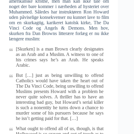
amerikanske kristne, men man kan ikke tale om
noget der bare kommer i nærheden af hysteriet over
Muhammed. Således har instruktøren Ron Howard
uden påviselige konsekvenser nu kunnet lave to film
om en skurkagtig, karikeret katolsk kirke, The Da
Vinci Code og Angels & Demons. Men hov,
skurken fra Dan Browns litterære forlæg er nu ikke
længere muslim:
[Skurken] is a man Brown clearly designates
as an Arab and a Muslim. A witness to one of
his crimes says he’s an Arab. He speaks
Arabic.
But […] just as being unwilling to offend
Catholics would have taken the heart out of
The Da Vinci Code, being unwilling to offend
Muslims presents Howard with a problem he
never quite solves. A thriller has to have an
interesting bad guy, but Howard’s serial killer
is such a nonentity he turns down a chance to
murder some of his pursuers because he says
he isn’t getting paid for that. […]
What ought to offend all of us, though, is that
Hollywood is so craven and out of touch as to