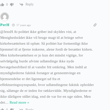
Reply
0
PerH
17 years ago
@JensH At politiet ikke griber ind skyldes vist, at
Menighedsrådet ikke vil bruge magt til at bringe selve
kirkebesættelsen til ophør. Så politiet har formentligt ikke
hjemmel til at fjerne irakerne, alene fordi de besætter kirken.
Men kirkebesættelsen er jo kun det mindst vigtige, for
selvfølgelig burde afviste udlændinge ikke nyde
bevægelsesfrihed til at vandre frit omkring. Men indtil at
myndighederne faktisk forsøger at gennemtvinge en
hjemsendelse er det ligemeget ud fra et
effektueringssynspunkt, hvor udlændingene faktisk opholder
sig, sålænge de er inden for rækkevidde. Myndighederne er
ikke dårligere stillet idag, end de var for en uge siden. Men
det
…
Read more »
Reply
0