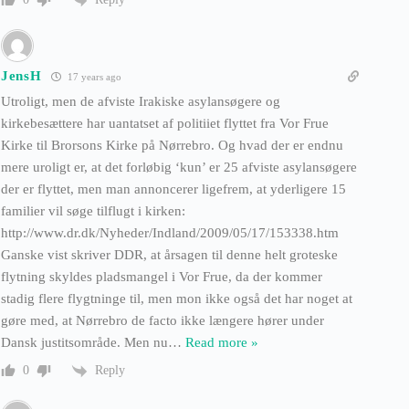
JensH
17 years ago
Utroligt, men de afviste Irakiske asylansøgere og
kirkebesættere har uantatset af politiiet flyttet fra Vor Frue
Kirke til Brorsons Kirke på Nørrebro. Og hvad der er endnu
mere uroligt er, at det forløbig ‘kun’ er 25 afviste asylansøgere
der er flyttet, men man annoncerer ligefrem, at yderligere 15
familier vil søge tilflugt i kirken:
http://www.dr.dk/Nyheder/Indland/2009/05/17/153338.htm
Ganske vist skriver DDR, at årsagen til denne helt groteske
flytning skyldes pladsmangel i Vor Frue, da der kommer
stadig flere flygtninge til, men mon ikke også det har noget at
gøre med, at Nørrebro de facto ikke længere hører under
Dansk justitsområde. Men nu
…
Read more »
Reply
0