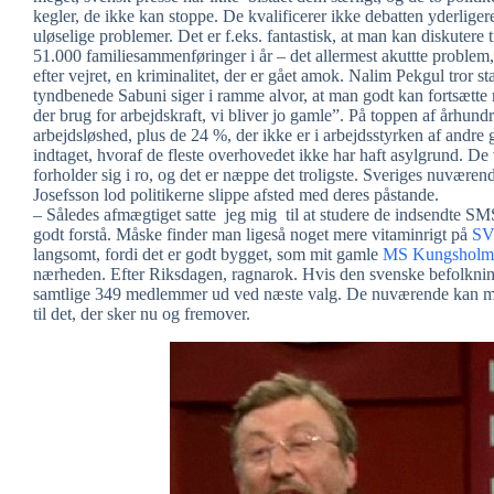
kegler, de ikke kan stoppe. De kvalificerer ikke debatten yderlige
uløselige problemer. Det er f.eks. fantastisk, at man kan diskutere 
51.000 familiesammenføringer i år – det allermest akuttte problem,
efter vejret, en kriminalitet, der er gået amok. Nalim Pekgul tror 
tyndbenede Sabuni siger i ramme alvor, at man godt kan fortsætte m
der brug for arbejdskraft, vi bliver jo gamle”. På toppen af århu
arbejdsløshed, plus de 24 %, der ikke er i arbejdsstyrken af andre g
indtaget, hvoraf de fleste overhovedet ikke har haft asylgrund. De vil
forholder sig i ro, og det er næppe det troligste. Sveriges nuværen
Josefsson lod politikerne slippe afsted med deres påstande.
– Således afmægtiget satte jeg mig til at studere de indsendte SMS
godt forstå. Måske finder man ligeså noget mere vitaminrigt på
SVT
langsomt, fordi det er godt bygget, som mit gamle
MS Kungsholm
nærheden. Efter Riksdagen, ragnarok. Hvis den svenske befolkning v
samtlige 349 medlemmer ud ved næste valg. De nuværende kan måsk
til det, der sker nu og fremover.