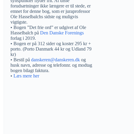
synspunkter flyder frit. At disse
forudsætninger ikke længere er til stede, er
emnet for denne bog, som er juraprofessor
Ole Hasselbalchs sidste og muligvis
vigtigste.
• Bogen ”Det frie ord” er udgivet af Ole
Hasselbalch på
Den Danske Forenings
forlag i 2019.
• Bogen er på 312 sider og koster 295 kr +
porto. (Porto Danmark 44 kr og Udland 79
kr)
• Bestil på
danskeren@danskeren.dk
og
husk navn, adresse og telefonnr. og modtag
bogen bilagt faktura.
•
Læs mere her