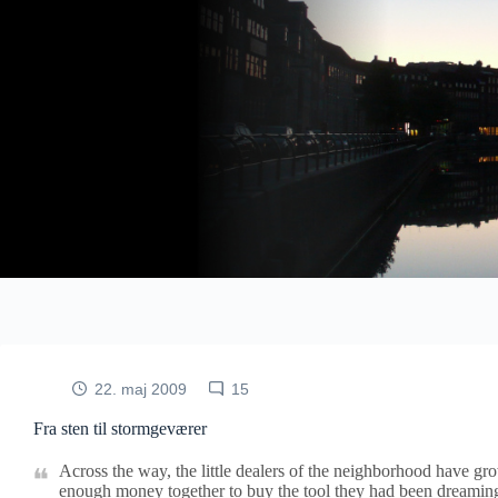
Fortsæt
til
indhold
22. maj 2009
15
Fra sten til stormgeværer
Across the way, the little dealers of the neighborhood have gr
enough money together to buy the tool they had been dreamin