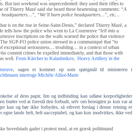
als. But last weekend was unprecedented: they used their rifles to
e of Thierry Mazé said she heard these heartening comments:
“A
e headquarters…”, “We’ll burn police headquarters…”, etc…
hat is on the rise in Seine-Saint-Denis,” declared Thierry Mazé, a
 He tells how the police who went to La Courneuve “f
ell into a
rneuve inscriptions on the walls warned the police that violence
s. The SGP-FO police union stressed in a communiqué that “to
 of exceptional seriousness… troubling… in a context of urban
 who commit crimes be expelled immediately, and that those with
as well.
From Kärcher to Kalashnikov
,
Heavy Artillery in the
rneuve
, sagen er kommet op som spørgmål til ministeren i
hlimann interroge Michèle Alliot-Marie
kelse af dens papir, lim og indbinding kan udløse korporligheder
 brøler ved at foreslå den forbudt, selv om hensigten jo kun var at
r kan og bør ikke forbydes, så ethvert forslag i denne retning er
s egne lande helt, helt uacceptabel, og kan kun modvirkes, ikke ved
 hovedstads gader i protest mod, at en græsk politimand