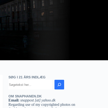
SØG I 21 ÅRS INDLÆG
OM SNAPHANEN.DK
Email:
snappost [at] yahoo.dk
Regarding use of my copyrighted photos on