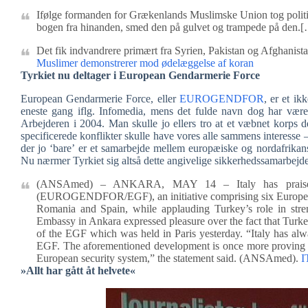
Ifølge formanden for Grækenlands Muslimske Union tog politim
bogen fra hinanden, smed den på gulvet og trampede på den.
Det fik indvandrere primært fra Syrien, Pakistan og Afghanistan
Muslimer demonstrerer mod ødelæggelse af koran
Tyrkiet nu deltager i European Gendarmerie Force
European Gendarmerie Force, eller
EUROGENDFOR
, er et i
eneste gang iflg. Infomedia, mens det fulde navn dog har været
Arbejderen i 2004. Man skulle jo ellers tro at et væbnet korps 
specificerede konflikter skulle have vores alle sammens interesse 
der jo ‘bare’ er et samarbejde mellem europæiske og nordafrikans
Nu nærmer Tyrkiet sig altså dette angivelige sikkerhedssamarbejd
(ANSAmed) – ANKARA, MAY 14 – Italy has praised T
(EUROGENDFOR/EGF), an initiative comprising six European U
Romania and Spain, while applauding Turkey’s role in streng
Embassy in Ankara expressed pleasure over the fact that Turkey
of the EGF which was held in Paris yesterday. “Italy has alw
EGF. The aforementioned development is once more proving th
European security system,” the statement said. (ANSAmed).
I
»Allt har gått åt helvete«