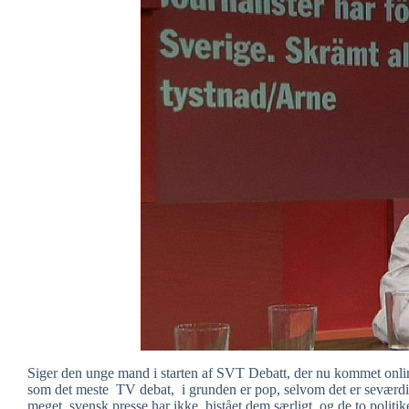
Siger den unge mand i starten af SVT Debatt, der nu kommet onl
som det meste TV debat, i grunden er pop, selvom det er seværdig
meget, svensk presse har ikke bistået dem særligt, og de to politike