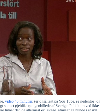
ine,
video 43 minutter
, (er også lagt på You Tube, se nedenfor) og
t som et øjebliks røntgenbillede af Sverige. Publikum ved ikke
re ligner det, de allermest er: svage, afmægtige hunde i et spil