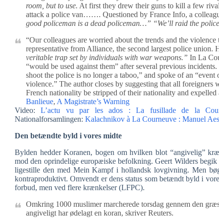
room, but to use.
At first they drew their guns to kill a few riv
attack a police van……. Questioned by France Info, a colleagu
good policeman is a dead policeman…” “We’ll raid the polic
“Our colleagues are worried about the trends and the violence t
representative from Alliance, the second largest police union.
veritable trap set by individuals with war weapons.”
In La Cou
“would be used against them” after several previous incident
shoot the police is no longer a taboo,” and spoke of an “event
violence.”
The author closes by suggesting that all foreigners
French nationality be stripped of their nationality and expelled 
Banlieue
,
A Magistrate’s Warning
Video:
L’actu vu par les ados : La fusillade de la Cou
Nationalforsamlingen:
Kalachnikov à La Courneuve : Manuel Aesc
Den betændte byld i vores midte
Bylden hedder Koranen, bogen om hvilken blot “angivelig” kræn
mod den oprindelige europæiske befolkning. Geert Wilders begik en
ligestille den med Mein Kampf i hollandsk lovgivning. Men bøge
kontraproduktivt. Omvendt er dens status som betændt byld i vore
forbud, men ved flere krænkelser (LFPC).
Omkring 1000 muslimer marcherede torsdag gennem den græske
angiveligt har ødelagt en koran, skriver Reuters.