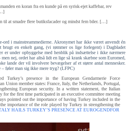
anden en koran fra en kunde på en syrisk-ejet kaffebar, rev
[…]
 til at smadre flere butiksfacader og mindst fem biler. […]
kke-ord i mainstreammedierne. Akronymet har ikke været anvendt én
 brugt en enkelt gang, (vi rømmer os lige forlegent) i Dagbladet
der er under opbyggelse med henblik på indsættelse i ikke nærmere
– men nej, ordet har altså lidt en lige så krank skæbne som Euromed,
ke lande der vil involvere bevægelser af et større antal mennesker.
e – føler man sig ikke mere tryg? (LFPC)
urkey’s presence in the European Gendarmerie Force
nion member states: France, Italy, the Netherlands, Portugal,
thening European security. In a written statement, the Italian
 for the first time participated in an executive committee meeting
ays pointed out the importance of having Turkey included in the
e importance of the role played by Turkey in strengthening the
TALY HAILS TURKEY’S PRESENCE AT EUROGENDFOR