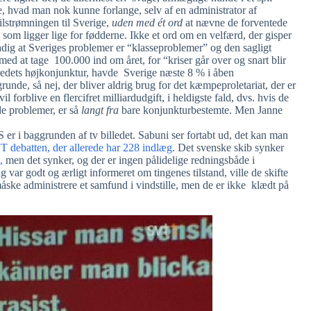
re, hvad man nok kunne forlange, selv af en administrator af
tilstrømningen til Sverige,
uden med ét ord
at nævne de forventede
 som ligger lige for fødderne. Ikke et ord om en velfærd, der gisper
stadig at Sveriges problemer er “klasseproblemer” og den sagligt
ed at tage 100.000 ind om året, for “kriser går over og snart blir
ndredets højkonjunktur, havde Sverige næste 8 % i åben
runde, så nej, der bliver aldrig brug for det kæmpeproletariat, der er
 forblive en flercifret milliardudgift, i heldigste fald, dvs. hvis de
de problemer, er så
langt fra
bare konjunkturbestemte. Men Janne
 er i baggrunden af tv billedet. Sabuni ser fortabt ud, det kan man
 debatten, der allerede har 228 indlæg
. Det svenske skib synker
,
men det synker, og der er ingen pålidelige redningsbåde i
ar godt og ærligt informeret om tingenes tilstand, ville de skifte
e administrere et samfund i vindstille, men de er ikke klædt på