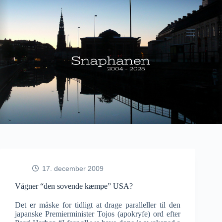
Fortsæt
til
indhold
17. december 2009
Vågner “den sovende kæmpe” USA?
Det er måske for tidligt at drage paralleller til den
japanske Premierminister Tojos (apokryfe) ord efter