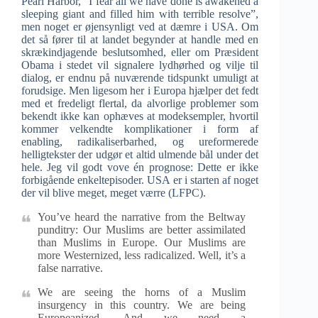
Pearl Harbor, “I fear all we have done is awakened a
sleeping giant and filled him with terrible resolve”,
men noget er øjensynligt ved at dæmre i USA. Om
det så fører til at landet begynder at handle med en
skrækindjagende beslutsomhed, eller om Præsident
Obama i stedet vil signalere lydhørhed og vilje til
dialog, er endnu på nuværende tidspunkt umuligt at
forudsige. Men ligesom her i Europa hjælper det fedt
med et fredeligt flertal, da alvorlige problemer som
bekendt ikke kan ophæves at modeksempler, hvortil
kommer velkendte komplikationer i form af
enabling, radikaliserbarhed, og ureformerede
helligtekster der udgør et altid ulmende bål under det
hele. Jeg vil godt vove én prognose: Dette er ikke
forbigående enkeltepisoder. USA er i starten af noget
der vil blive meget, meget værre (LFPC).
You’ve heard the narrative from the Beltway
punditry: Our Muslims are better assimilated
than Muslims in Europe. Our Muslims are
more Westernized, less radicalized. Well, it’s a
false narrative.
We are seeing the horns of a Muslim
insurgency in this country. We are being
Europeanized. And we need a