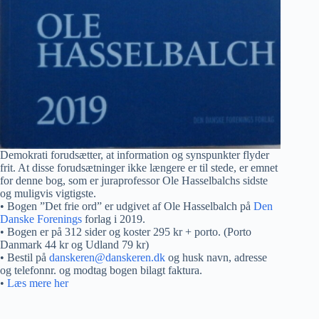
Demokrati forudsætter, at information og synspunkter flyder
frit. At disse forudsætninger ikke længere er til stede, er emnet
for denne bog, som er juraprofessor Ole Hasselbalchs sidste
og muligvis vigtigste.
• Bogen ”Det frie ord” er udgivet af Ole Hasselbalch på
Den
Danske Forenings
forlag i 2019.
• Bogen er på 312 sider og koster 295 kr + porto. (Porto
Danmark 44 kr og Udland 79 kr)
• Bestil på
danskeren@danskeren.dk
og husk navn, adresse
og telefonnr. og modtag bogen bilagt faktura.
•
Læs mere her