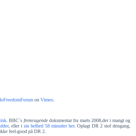
loFreedomForum
on
Vimeo
.
link.
BBC´s
fremragende
dokumentar fra marts 2008,der i mangt og
idder
, eller i
sin helhed 58 minutter her.
Oplagt DR 2 stof dengang,
r ikke feel-good på DR 2.