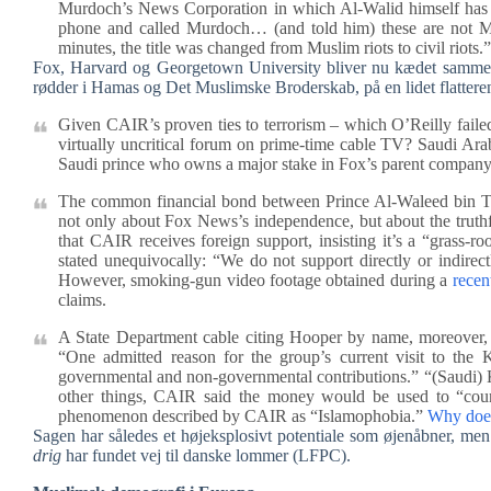
Murdoch’s News Corporation in which Al-Walid himself has s
phone and called Murdoch… (and told him) these are not Musl
minutes, the title was changed from Muslim riots to civil riots
Fox, Harvard og Georgetown University bliver nu kædet sammen
rødder i Hamas og Det Muslimske Broderskab, på en lidet flatter
Given CAIR’s proven ties to terrorism – which O’Reilly faile
virtually uncritical forum on prime-time cable TV? Saudi Arab
Saudi prince who owns a major stake in Fox’s parent compan
The common financial bond between Prince Al-Waleed bin Ta
not only about Fox News’s independence, but about the trut
that CAIR receives foreign support, insisting it’s a “grass-r
stated unequivocally: “We do not support directly or indire
However, smoking-gun video footage obtained during a
recen
claims.
A State Department cable citing Hooper by name, moreover, d
“One admitted reason for the group’s current visit to the
governmental and non-governmental contributions.” “(Saudi
other things, CAIR said the money would be used to “coun
phenomenon described by CAIR as “Islamophobia.”
Why does
Sagen har således et højeksplosivt potentiale som øjenåbner, me
drig
har fundet vej til danske lommer (LFPC).