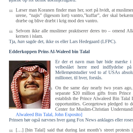
Læser man Koranen finder man her, sort på hvidt, at muslimer
urene, “najis” (ligesom lort) vantro,”kuffar”, der skal bekæm
dræbe og blive dræbt i krig mod den vantro.
Selvom ikke alle muslimer praktiserer deres tro – omend Al
kernen i islam.
Tja,
han
sagde det, ikke os eller Lars Hedegaard (LFPC).
Edderkoppen Prins Al-Waleed bin Talal
Er der et navn man bør bide mærke i e
velbeslået herre med indflydelse på 
Mellemøststudier ved to af USAs absolut
millioner, til hver, forstås.
On the same day nearly two years ago,
separate $20 million gifts from Princ
establish the Prince Alwaleed Bin Talal 
opportunities. Georgetown pledged to
Center for Muslim-Christian Understan
Alwaleed Bin Talal, John Esposito]
Prinsen bør også nævnes hver gang Fox News anklages eller roses 
[…] [bin Talal] said that during last month’s street prote