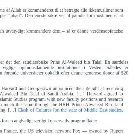
ne af Allah er kommanderet til at betragte alle ikkemuslimer som
pes “jihad”. Den eneste sikre vej til paradis for muslimen er at
lah utvetydigt kommandere dem – så er denne verdensopfattelse
r det den saudiarabiske Prins Al-Waleed bin Talal. En særdeles
vigtige opinionsdannende institutioner i Vesten. Således er
 førende universiteter opkaldt efter denne generøse donor af $20
 Harvard and Georgetown announced their delight at receiving
e Alwaleed Bin Talal of Saudi Arabia. […] Harvard agreed to
Islamic Studies program, with new faculty positions and research
 do much the same through the HRH Prince Alwaleed Bin Talal
ding. […]
Clash of Cultures [on the state of Middle East studies,
for en angiveligt særligt konservativ programflade:
sts in France, the US television network Fox — owned by Rupert