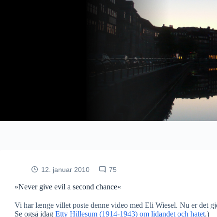
Fortsæt
til
indhold
12. januar 2010
75
»Never give evil a second chance«
Vi har længe villet poste denne video med Eli Wiesel. Nu er det gj
Se også idag
Etty Hillesum (1914-1943) om lidandet och hatet
.)