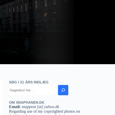
SØG I 21 ÅRS INDLÆG
OM SNAPHANEN.DK
Email:
snappost [at] yahoo.dk
Regarding use of my copyrighted photos on