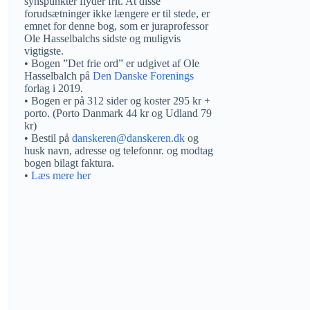
synspunkter flyder frit. At disse
forudsætninger ikke længere er til stede, er
emnet for denne bog, som er juraprofessor
Ole Hasselbalchs sidste og muligvis
vigtigste.
• Bogen ”Det frie ord” er udgivet af Ole
Hasselbalch på
Den Danske Forenings
forlag i 2019.
• Bogen er på 312 sider og koster 295 kr +
porto. (Porto Danmark 44 kr og Udland 79
kr)
• Bestil på
danskeren@danskeren.dk
og
husk navn, adresse og telefonnr. og modtag
bogen bilagt faktura.
•
Læs mere her