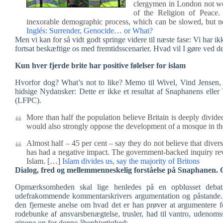
clergymen in London not wear
of the Religion of Peace. 
inexorable demographic process, which can be slowed, but n
Inglés: Surrender, Genocide… or What?
Men vi kan for så vidt godt springe videre til næste fase: Vi har 
fortsat beskæftige os med fremtidsscenarier. Hvad vil I gøre ved 
Kun hver fjerde brite har positive følelser for islam
Hvorfor dog? What’s not to like? Memo til Wivel, Vind Jensen
hidsige Nydansker: Dette er ikke et resultat af Snaphanens eller 
(LFPC).
More than half the population believe Britain is deeply divided
would also strongly oppose the development of a mosque in thei
Almost half – 45 per cent – say they do not believe that diversi
has had a negative impact. The government-backed inquiry revea
Islam. […]
Islam divides us, say the majority of Britons
Dialog, fred og mellemmenneskelig forståelse på Snaphanen. 
Opmærksomheden skal lige henledes på en opblusset deb
udefrakommende kommentarskrivers argumentation og påstande
den fjerneste anelse om hvad det er han prøver at argumentere fo
rodebunke af ansvarsbenægtelse, trusler, had til vantro, udenom
øjnene op for denne åbenhjertighed: