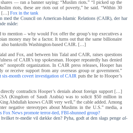
hares — ran a banner saying: “Muslim riots.” “I picked up the
im riots, these are riots out of poverty,” he said. “Within 30
.” […]
Fox in the tank
 med the Council on American-Islamic Relations (CAIR), der har
ende måde:
d to mention – why would Fox offer the group’s top executives a
ian money may be a factor. It turns out that the same billionaire
y also bankrolls Washington-based CAIR. […]
lal and Fox, and between bin Talal and CAIR, raises questions
hfulness of CAIR’s top spokesman. Hooper repeatedly has denied
oots” nonprofit organization. In CAIR press releases, Hooper has
ctly or receive support from any overseas group or government.”
t six-month covert investigation of CAIR
puts the lie to Hooper’s
irectly contradicts Hooper’s denials about foreign support […]
 KSA (Kingdom of Saudi Arabia) was to solicit $50 million in
) King Abdullah knows CAIR very well,” the cable added. Among
ter negative stereotypes about Muslims in the U.S.” media, a
 Fox News promote terror-tied, FBI-shunned group?
n hvilket tv-medie vil dække den? Pyha, godt at den slags penge
al-