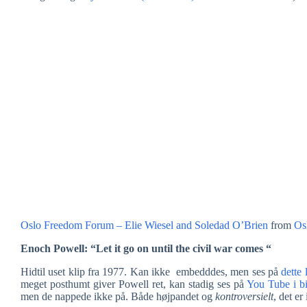
Oslo Freedom Forum – Elie Wiesel and Soledad O’Brien
from
Os
Enoch Powell: “Let it go on until the civil war comes “
Hidtil uset klip fra 1977. Kan ikke embedddes, men ses på
dette 
meget posthumt giver Powell ret, kan stadig ses på
You Tube i b
men de nappede ikke på. Både højpandet og
kontroversielt
, det e