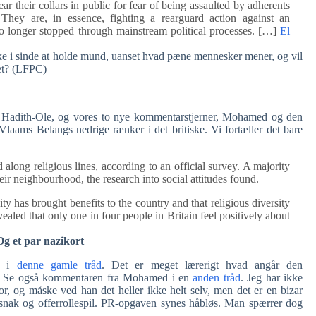
 their collars in public for fear of being assaulted by adherents
They are, in essence, fighting a rearguard action against an
o longer stopped through mainstream political processes. […]
El
ikke i sinde at holde mund, uanset hvad pæne mennesker mener, og vil
det? (LFPC)
, Hadith-Ole, og vores to nye kommentarstjerner, Mohamed og den
Vlaams Belangs nedrige rænker i det britiske. Vi fortæller det bare
 along religious lines, according to an official survey. A majority
r neighbourhood, the research into social attitudes found.
ty has brought benefits to the country and that religious diversity
led that only one in four people in Britain feel positively about
Og et par nazikort
at i
denne gamle tråd
. Det er meget lærerigt hvad angår den
. Se også kommentaren fra Mohamed i en
anden tråd
. Jeg har ikke
r, og måske ved han det heller ikke helt selv, men det er en bizar
ssnak og offerrollespil. PR-opgaven synes håbløs. Man spærrer dog