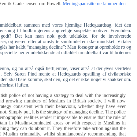
æs Henrik Gade Jensen om Powell:
Meningsparasitterne lammer den
 umiddelbart sammen med vores hjemlige Hedegaardsag, idet den
nvisning til budbringerens angivelige suspekte motiver: Fremtiden.
 godt? Det kan man nok godt udelukke, for de involverede
er, og iveren efter at omstyrte samfundet er ikke mindsket. Vi taler
nglés har kaldt “managing decline”: Man forsøger at opretholde ro og
pecielle her er udelukkende at udfaldet umiddelbart var til briternes
enna, og nu altså også herhjemme, viser altså at der øves særdeles
 Selv Søren Pind mente at Hedegaards opstilling af civilatoriske
, den skal bare komme, skal den, og det er ikke noget vi snakker om.
orløst i luften.
sh police of not having a strategy to deal with the increasingly
 and growing numbers of Muslims in British society, I will now
trategy consistent with their behaviour, whether they have ever
not. Simply put, it is the strategy of managing decline. The police
mographic realities render it impossible to ensure that the rule of
btain in Muslim-dominated areas or with respect to Muslims in
othing they can do about it. They therefore take action against the
 Muslim criminality, whilst simultaneously recommending that