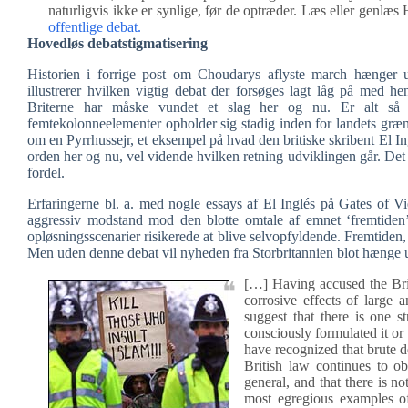
naturligvis ikke er synlige, før de optræder. Læs eller genl
offentlige debat.
Hovedløs debatstigmatisering
Historien i forrige post om Choudarys aflyste march hænger
illustrerer hvilken vigtig debat der forsøges lagt låg på med he
Briterne har måske vundet et slag her og nu. Er alt så
femtekolonneelementer opholder sig stadig inden for landets græns
om en Pyrrhussejr, et eksempel på hvad den britiske skribent El I
orden her og nu, vel vidende hvilken retning udviklingen går. Det s
fordel.
Erfaringerne bl. a. med nogle essays af El Inglés på Gates of Vi
aggressiv modstand mod den blotte omtale af emnet ‘fremtiden’.
opløsningsscenarier risikerede at blive selvopfyldende. Fremtiden
Men uden denne debat vil nyheden fra Storbritannien blot hænge uf
[…] Having accused the Briti
corrosive effects of large
suggest that there is one s
consciously formulated it or 
have recognized that brute de
British law continues to o
general, and that there is n
most egregious examples of