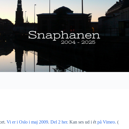
ort.
Vi er i Oslo i maj 2009
.
Del 2 her.
Kan ses ud i ét
på Vimeo.
(