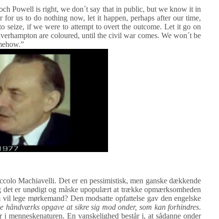
noch Powell is right, we don´t say that in public, but we know it in
er for us to do nothing now, let it happen, perhaps after our time,
o seize, if we were to attempt to overt the outcome. Let it go on
lverhampton are coloured, until the civil war comes. We won´t be
omehow.”
Niccolo Machiavelli. Det er en pessimistisk, men ganske dækkende
 og det er unødigt og måske upopulært at trække opmærksomheden
m vil lege mørkemand? Den modsatte opfattelse gav den engelske
ske håndværks opgave at sikre sig mod onder, som kan forhindres
.
 i menneskenaturen. En vanskelighed består i, at sådanne onder