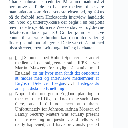
Charles Johnsons smæderier. På samme måde må vi
her prøve at finde en balance mellem at besvare
manipulation som dette seneste eksempel, og fokus
på de forhold som Hedegaards interview handlede
om: Vold og undertrykkelse der begås i en religions
navn, i dette øjeblik mens Weekendavisen og drevne
debatobstruktører på 180 Grader gerne vil have
emnet til at være brodne kar (som der vitterligt
findes) blandt budbringerne. Dette var et sådant med
ulyst skrevet, men nødtvunget indlæg i debatten.
[…] Sammen med Robert Spencer – et andet
medlem af det rådgivende råd i IFPS – var
Martin Mawyer for nylig på studietur til
England,
en tur hvor man fandt det opportunt
at mødes med og interviewe medlemmer af
English Defence League
.[…]
Hedegaards
anti-jihadiske nedsmeltning
Nope. I did not go to England planning to
meet with the EDL, I did not make such plans
there, and I did not meet with them.
Unfortunately for Johnson, Adrian Morgan of
Family Security Matters was actually present
on the evening in question, and tells what
really happened, as I have previously posted