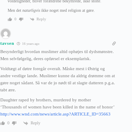
voldeligheder, bliver forældrene bekymrede, ikke stolte.
Men det
naturligvis
ikke noget med religion at gøre.
Reply
0
tavsen
16 years ago
Besynderligt hvordan muslimer altid ophøjes til dydsmønstre.
Men selvfølgelig, deres opførsel er eksemplarisk.
Voldtægt af døtre foregår overalt. Måske mest i Østrig og
andre vestlige lande. Muslimer kunne da aldrig drømme om at
gøre noget sådant. Så var de jo nødt til at slagte datteren p.g.a.
tabt ære.
Daughter raped by brothers, murdered by mother
‘Thousands of women have been killed in the name of honor’
http://www.wnd.com/news/article.asp?ARTICLE_ID=35663
Reply
0