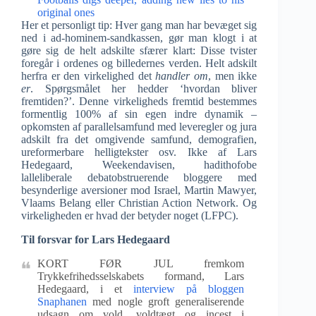
original ones
Her et personligt tip: Hver gang man har bevæget sig
ned i ad-hominem-sandkassen, gør man klogt i at
gøre sig de helt adskilte sfærer klart: Disse tvister
foregår i ordenes og billedernes verden. Helt adskilt
herfra er den virkelighed det
handler om
, men ikke
er
. Spørgsmålet her hedder ‘hvordan bliver
fremtiden?’. Denne virkeligheds fremtid bestemmes
formentlig 100% af sin egen indre dynamik –
opkomsten af parallelsamfund med leveregler og jura
adskilt fra det omgivende samfund, demografien,
ureformerbare helligtekster osv. Ikke af Lars
Hedegaard, Weekendavisen, hadithofobe
lalleliberale debatobstruerende bloggere med
besynderlige aversioner mod Israel, Martin Mawyer,
Vlaams Belang eller Christian Action Network. Og
virkeligheden er hvad der betyder noget (LFPC).
Til forsvar for Lars Hedegaard
KORT FØR JUL fremkom
Trykkefrihedsselskabets formand, Lars
Hedegaard, i et
interview på bloggen
Snaphanen
med nogle groft generaliserende
udsagn om vold, voldtægt og incest i