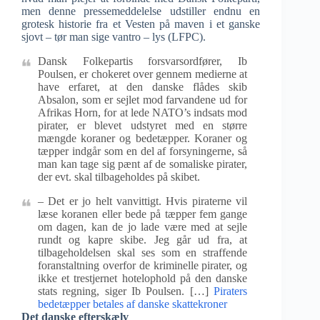
men denne pressemeddelelse udstiller endnu en
grotesk historie fra et Vesten på maven i et ganske
sjovt – tør man sige vantro – lys (LFPC).
Dansk Folkepartis forsvarsordfører, Ib
Poulsen, er chokeret over gennem medierne at
have erfaret, at den danske flådes skib
Absalon, som er sejlet mod farvandene ud for
Afrikas Horn, for at lede NATO’s indsats mod
pirater, er blevet udstyret med en større
mængde koraner og bedetæpper. Koraner og
tæpper indgår som en del af forsyningerne, så
man kan tage sig pænt af de somaliske pirater,
der evt. skal tilbageholdes på skibet.
– Det er jo helt vanvittigt. Hvis piraterne vil
læse koranen eller bede på tæpper fem gange
om dagen, kan de jo lade være med at sejle
rundt og kapre skibe. Jeg går ud fra, at
tilbageholdelsen skal ses som en straffende
foranstaltning overfor de kriminelle pirater, og
ikke et trestjernet hotelophold på den danske
stats regning, siger Ib Poulsen. […]
Piraters
bedetæpper betales af danske skattekroner
Det danske efterskælv