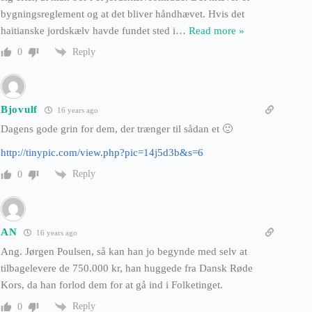
bygningsreglement og at det bliver håndhævet. Hvis det
haitianske jordskælv havde fundet sted i
…
Read more »
Reply
0
Bjovulf
16 years ago
Dagens gode grin for dem, der trænger til sådan et 🙂
http://tinypic.com/view.php?pic=14j5d3b&s=6
Reply
0
AN
16 years ago
Ang. Jørgen Poulsen, så kan han jo begynde med selv at
tilbagelevere de 750.000 kr, han huggede fra Dansk Røde
Kors, da han forlod dem for at gå ind i Folketinget.
Reply
0