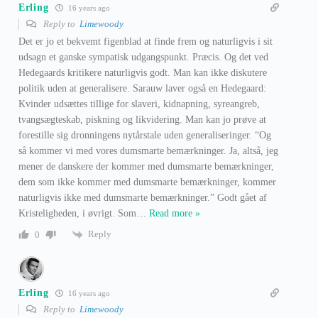
Erling
16 years ago
Reply to
Limewoody
Det er jo et bekvemt figenblad at finde frem og naturligvis i sit
udsagn et ganske sympatisk udgangspunkt. Præcis. Og det ved
Hedegaards kritikere naturligvis godt. Man kan ikke diskutere
politik uden at generalisere. Sarauw laver også en Hedegaard:
Kvinder udsættes tillige for slaveri, kidnapning, syreangreb,
tvangsægteskab, piskning og likvidering. Man kan jo prøve at
forestille sig dronningens nytårstale uden generaliseringer. “Og
så kommer vi med vores dumsmarte bemærkninger. Ja, altså, jeg
mener de danskere der kommer med dumsmarte bemærkninger,
dem som ikke kommer med dumsmarte bemærkninger, kommer
naturligvis ikke med dumsmarte bemærkninger.” Godt gået af
Kristeligheden, i øvrigt. Som
…
Read more »
Reply
0
Erling
16 years ago
Reply to
Limewoody