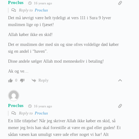
Proclus
16 years ago
Reply to
Proclus
Det må iøvrigt være helt tydeligt at vers 111 i Sura 9 lyver
muslimen lige op i fjæset!
Allah køber ikke en skid!
Det er muslimen der med sin og sine ofres voldelige død køber
sig en andel i “haven”.
Disse andele sælger Allah mod menneskeliv i betaling!
Ak og ve…
Reply
0
Proclus
16 years ago
Reply to
Proclus
En lille tiføjelse! Når jeg skriver Allah ikke køber en skid, så
mener jeg hvis han skal forestille at være en gud eller guden! Et
sådan væsen kan umuligt være ude efter noget vi har! Alt