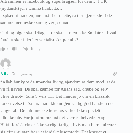
Altsammen er facebook og superbrugsen for dem… FUK
(nydansk) jer i tamme hankatte…
I spiser af hånden, men når i er mætte, sætter i jeres klør i de
samme mennesker som giver jer mad.
Curling piger skal fritages for skat— men ikke Soldater…hvad
fanden sker i det her socialistiske paradis?
Reply
0
Nils
16 years ago
“Allah har købt de troendes liv og ejendom af dem mod, at de
vil få haven: De skal kæmpe for Allahs sag, dræbe og selv
blive dræbt-” Sura 9 vers 111 Det minder jo om en klassisk
forskrivelse til Satan, mao ikke nogen særlig god handel i det
lange løb. Det himmelske horehus virker ikke specielt
tillokkende. For jomfruerne må det være et helvede. Ang.
Haiti. Jordskælv er ikke særligt farlige, hvis man bare indretter
sig efter, at man bor i et jordskælvsområde. Det kræver et