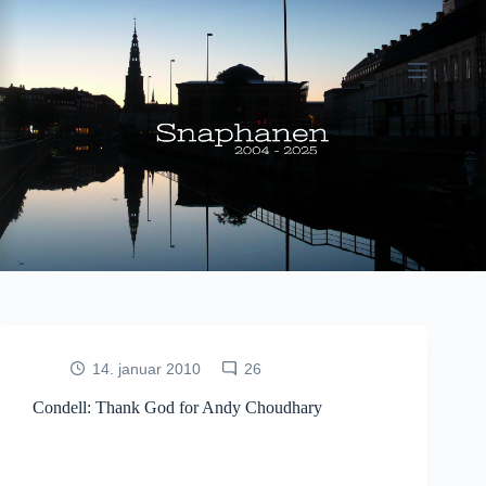
Fortsæt
til
indhold
14. januar 2010
26
Condell: Thank God for Andy Choudhary