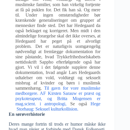
muslimske familier, som han virkelig fortjente
at få på puklen for. Det fik han så. Og mere
til. Under ingen omstændigheder bør
krænkende generaliseringer om grupper af
mennesker finde sted. Det har Hedegaard da
også beklaget og korrigeret. Men midt i den
almindelige forargelse skal det ikke overses, at
Hedegaard har peget på et alvorligt
problem. Det er naturligvis uomgængelig
nødvendigt at fremlægge dokumentation for
sine påstande, hvad Trykkefrihedsselskabets
nettidsskrift Sappho efterfølgende også har
gjort. Vi vil i det følgende supplere denne
dokumentation, hvad angår Lars Hedegaards
udtalelser om vold, voldtægt og seksuelt
misbrug af kvinder og børn i muslimsk
sammenhæng.
Til gavn for vore muslimske
medborgere. AF Kirsten Sarauw er præst og
psykoterapeut, og Britta Mogensen er
mag.scient. i antropologi,
Se også
Hege
Storhaug: Seksuel kulturkollision.
En sørøverhistorie
Deres mange fortrin til trods er humor måske ikke
hvad man plejer at forbinde med Dansk Folkeparti,