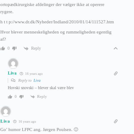
ortopædkirurgiske afdelinger der vælger ikke at operere
rygere.
h t t p://www.dr.dk/Nyheder/Indland/2010/01/14/111527.htm
Hvor blever menneskeligheden og rummeligheden egentlig
af?
Reply
0
Liva
16 years ago
Reply to
Liva
Hovski snovski – blever skal være blev
Reply
0
Liva
16 years ago
Go’ humor LFPC ang. Jørgen Poulsen. 🙂