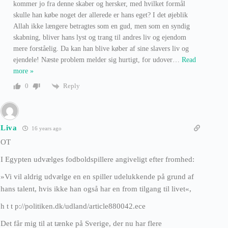
kommer jo fra denne skaber og hersker, med hvilket formål
skulle han købe noget der allerede er hans eget? I det øjeblik
Allah ikke længere betragtes som en gud, men som en syndig
skabning, bliver hans lyst og trang til andres liv og ejendom
mere forståelig. Da kan han blive køber af sine slavers liv og
ejendele! Næste problem melder sig hurtigt, for udover
…
Read
more »
Reply
0
Liva
16 years ago
OT
I Egypten udvælges fodboldspillere angiveligt efter fromhed:
»Vi vil aldrig udvælge en en spiller udelukkende på grund af
hans talent, hvis ikke han også har en from tilgang til livet«,
h t t p://politiken.dk/udland/article880042.ece
Det får mig til at tænke på Sverige, der nu har flere