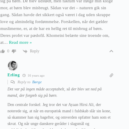
sig på børn. De blev udstødt, men faktum var ifølge min kloge
mor, at børn blev misbrugt. Sådan var det – naturen gik sin
gang. Sådan havde det sikkert også været i dag uden skrappe
love og almindelig fordømmelse. Forskellen, når det gælder
muslimerne, er, at de har en hellig ret til misbrug af børn.
Deres profet var pædofil. Khomeini belærte sine troende om,
at
…
Read more »
Reply
0
Erling
16 years ago
Reply to
Børge
Det var på ingen måde acceptabelt, så der blev set ned på
mænd, der forgreb sig på børn.
Den centrale forskel. Jeg tror det var Ayaan Hirsi Ali, der
noterede sig, at når en europæisk mand i fuldskab slår sin kone,
så skammer han sig bagefter, og omverden opfatter ham som et
skvat. Og når unge danskere geråder i slagsmål og