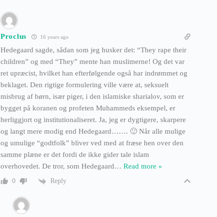
Proclus
16 years ago
Hedegaard sagde, sådan som jeg husker det: “They rape their
children” og med “They” mente han muslimerne! Og det var
ret upræcist, hvilket han efterfølgende også har indrømmet og
beklaget. Den rigtige formulering ville være at, seksuelt
misbrug af børn, især piger, i den islamiske sharialov, som er
bygget på koranen og profeten Muhammeds eksempel, er
herliggjort og institutionaliseret. Ja, jeg er dygtigere, skarpere
og langt mere modig end Hedegaard……. 🙂 Når alle mulige
og umulige “godtfolk” bliver ved med at fræse hen over den
samme plæne er det fordi de ikke gider tale islam
overhovedet. De tror, som Hedegaard
…
Read more »
Reply
0