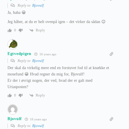
Reply to
Bjovulf
Ja, haha 😀
Jeg håber, at du er helt ovenpå igen – det virker da sådan 😉
Reply
0
Egtvedpigen
16 years ago
Reply to
Bjovulf
Der skal da virkelig mere end en forstuvet fod til at knække et
mosefund 😀 Hvad regner du mig for, Bjovulf!
Er der i øvrigt nogen, der ved, hvad der er galt med
Uriasposten?
Reply
0
Bjovulf
16 years ago
Reply to
Bjovulf