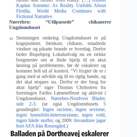
Kaplan Sommer: As Reality Unfolds About
Flotilla, World Media Continues with
Fictional Narrative
Nørrebro: “Utilpassede” chikanerer
Ungdomshuset
Stemningen omkring Ungdomshuset er på
kogepunktet. Stenkast, chikane, smadrede
vinduer og påsatte brande er hverdag. Derfor
beder Bispebjerg Lokaludvalg nu en række
borgmestre om at finde hjælp til en akut
løsning på problemerne, før de eskalerer og
kommer helt ud af kontrol. “Vi frygter de er i
gang med at udvikle sig til en rigtig bande, og
det skal stoppes nu. Derfor er der brug for
akut hjælp” siger Thomas Chritsstreu fra
foreningen Fælles Lømmelfront og aktivist i
Ungdomshuset.
Nørrebro-Nordvest Bladet,
side 2-3.
(se også Ungdomshusets 5
grundregler:
Ingen racisme, ingen sexisme,
ingen homofobi-heterosexisme, ingen vold,
ingen hårde stoffer
, og 2009:
Invandrare jagar
bort AFA från Rosengård
.)