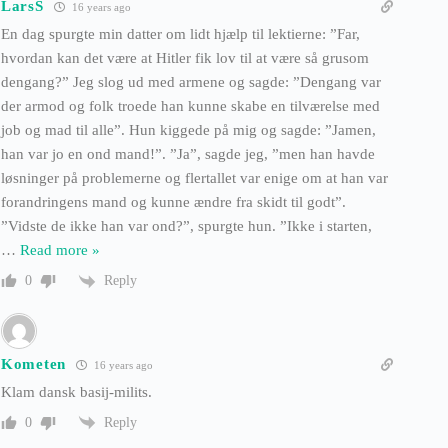
LarsS
16 years ago
En dag spurgte min datter om lidt hjælp til lektierne: ”Far,
hvordan kan det være at Hitler fik lov til at være så grusom
dengang?” Jeg slog ud med armene og sagde: ”Dengang var
der armod og folk troede han kunne skabe en tilværelse med
job og mad til alle”. Hun kiggede på mig og sagde: ”Jamen,
han var jo en ond mand!”. ”Ja”, sagde jeg, ”men han havde
løsninger på problemerne og flertallet var enige om at han var
forandringens mand og kunne ændre fra skidt til godt”.
”Vidste de ikke han var ond?”, spurgte hun. ”Ikke i starten,
…
Read more »
Reply
0
Kometen
16 years ago
Klam dansk basij-milits.
Reply
0