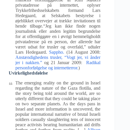
privatadresse på internettet, oplyser
Trykkefrihedsselskabets formand Lars
Hedegaard, at Selskabets bestyrelse i
øjeblikket overvejer at trække invitationen til
hende tilbage.“Jeg kan ikke finde nogen
journalistsk eller anden legitim begrundelse
for at offentliggøre en i øvrigt hemmeligholdt
privatadresse på en person, der allerede har
været udsat for trusler og overfald,” udtaler
Lars Hedegaard.
Sappho.
(14 August 2008:
Anstændighedens trusler, “Vogt jer, vi ånder
jer i nakken.”
og 21 Januar 2009:
Radikal
personforfølgelse og internetterror.
)
Uvirkelighedsfølelse
The emerging reality on the ground in Israel
regarding the nature of the Gaza flotilla, and
the story being told around the world, are so
utterly different that they could be taking place
on two separate planets. As the days pass in
Israel and more information is uncovered, the
popular international narrative of brutal Israeli
soldiers casually slaughtering tens of innocent
peace activists bearing humanitarian aid drifts
further and further from reality. […]
Allison