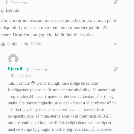
.
16 years ago
@ Bjovulf
Din teori er interessant, men vær opmærksom på, at man på et
tidspunkt i processen opererede med minareter på blot 24
meter. Desuden kan jeg ikke få dit link til at virke.
Reply
0
Bjovulf
16 years ago
Reply to
.
Tak, ukendte 😉 Det er muligt, men ifølge de seneste
foreliggende planer skulle minareterne altså blive 32 meter høje
– og kuplen 24 meter ( måske er det den du tænker på ? ) – og
under alle omstændigheder så er der – bevidst eller ubevidst? *)
– fusket gevaldigt med perspektivet, da man lavede dette
prospektbillede, så minareterne kom til at fremtræde MEGET
mindre, end de vil komme til i virkeligheden ( sammenlignet
med de øvrige bygninger ). Det er jeg ret sikker på, at enhver