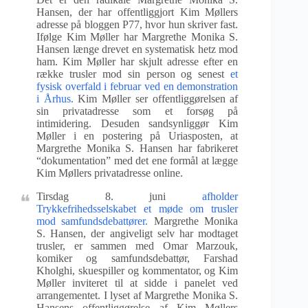
Hansen, der har offentliggjort Kim Møllers
adresse på bloggen P77, hvor hun skriver fast.
Ifølge Kim Møller har Margrethe Monika S.
Hansen længe drevet en systematisk hetz mod
ham. Kim Møller har skjult adresse efter en
række trusler mod sin person og senest
et
fysisk overfald i februar ved en demonstration
i Århus.
Kim Møller ser offentliggørelsen af
sin privatadresse som et forsøg på
intimidering. Desuden sandsynliggør Kim
Møller i en postering på Uriasposten, at
Margrethe Monika S. Hansen har fabrikeret
“dokumentation” med det ene formål at lægge
Kim Møllers privatadresse online.
Tirsdag 8. juni
afholder
Trykkefrihedsselskabet et møde om trusler
mod samfundsdebattører.
Margrethe Monika
S. Hansen, der angiveligt selv har modtaget
trusler, er sammen med Omar Marzouk,
komiker og samfundsdebattør, Farshad
Kholghi, skuespiller og kommentator, og Kim
Møller inviteret til at sidde i panelet ved
arrangementet. I lyset af Margrethe Monika S.
Hansens offentliggørelse af Kim Møllers