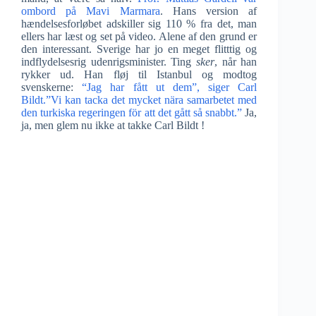
ombord på Mavi Marmara
. Hans version af
hændelsesforløbet adskiller sig 110 % fra det, man
ellers har læst og set på video. Alene af den grund er
den interessant. Sverige har jo en meget flitttig og
indflydelsesrig udenrigsminister. Ting
sker
, når han
rykker ud. Han fløj til Istanbul og modtog
svenskerne:
“Jag har fått ut dem”, siger Carl
Bildt.”Vi kan tacka det mycket nära samarbetet med
den turkiska regeringen för att det gått så snabbt.”
Ja,
ja, men glem nu ikke at takke Carl Bildt !