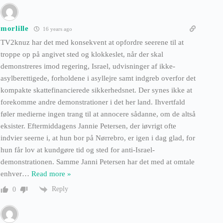
morlille
16 years ago
TV2knuz har det med konsekvent at opfordre seerene til at
troppe op på angivet sted og klokkeslet, når der skal
demonstreres imod regering, Israel, udvisninger af ikke-
asylberettigede, forholdene i asyllejre samt indgreb overfor det
kompakte skattefinancierede sikkerhedsnet. Der synes ikke at
forekomme andre demonstrationer i det her land. Ihvertfald
føler medierne ingen trang til at annocere sådanne, om de altså
eksister. Eftermiddagens Jannie Petersen, der iøvrigt ofte
indvier seerne i, at hun bor på Nørrebro, er igen i dag glad, for
hun får lov at kundgøre tid og sted for anti-Israel-
demonstrationen. Samme Janni Petersen har det med at omtale
enhver
…
Read more »
Reply
0