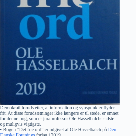
Demokrati forudsætter, at information og synspunkter flyder
frit. At disse forudsætninger ikke længere er til stede, er emnet
for denne bog, som er juraprofessor Ole Hasselbalchs sidste
og muligvis vigtigste.
• Bogen ”Det frie ord” er udgivet af Ole Hasselbalch på
Den
Danske Forenings
forlag i 2019.