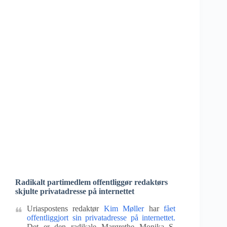
Radikalt partimedlem offentliggør redaktørs
skjulte privatadresse på internettet
Uriaspostens redaktør
Kim Møller
har
fået
offentliggjort sin privatadresse på internettet.
Det er den radikale Margrethe Monika S.