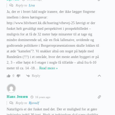
Reply to
Liva
Ja, der er i hvert fald nogle iranere, der ikke lægger fingrene
imellem i deres høringssvar:
http://www.blivhoert.kk.dk/hoering/vibevej-25 Iøvrigt er der
fusket helt gevaldigt med perspektivet i prospektbilledet –
muligvis for at få de 32 meter høje minareter til at tage sig
mindre dominerende ud, når en flok lallenaive, uvidende og
godtroende politikere i Borgerrepræsentationen skulle lokkes til
at æde “kamelen”?. Vi snakker altså om noget på højde med
Rundetårn (!!!) i et område, hvor det meste andet byggeri er på
2, 3 – eller højst 4-5 etager i nogle få tilfælde – altså fra 6-10
meter til ca. 14 -18
…
Read more »
Reply
0
Hans Jensen
16 years ago
Reply to
Bjovulf
Naturligvis er der fusket med det. Der er mulighed for at gøre
indsigelse indtil 30 juni. Husk at indsigelsen skal være skriftlig,