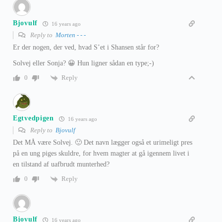
Bjovulf
16 years ago
Reply to
Morten - - -
Er der nogen, der ved, hvad S’et i Shansen står for?
Solvej eller Sonja? 😀 Hun ligner sådan en type;-)
Reply
0
Egtvedpigen
16 years ago
Reply to
Bjovulf
Det MÅ være Solvej. 🙂 Det navn lægger også et urimeligt pres
på en ung piges skuldre, for hvem magter at gå igennem livet i
en tilstand af uafbrudt munterhed?
Reply
0
Bjovulf
16 years ago