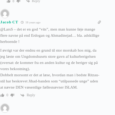
Reply
0
Jacob CT
16 years ago
@LarsS – det er en god “vits”, men man kunne føje mange
flere navne på end Erdogan og Ahmadinejad… bla. adskillige
herboende !
I øvrigt var der endnu en grund til stor morskab hos mig, da
jeg læste om Ungdomshusets store gavn af kulturberigelsen
(oversat: de kommer fra en anden kultur og de beriger sig på
vores bekostning).
Dobbelt morsomt er det at læse, hvordan man i bedste Ritzau-
stil har beskrevet Jihad-banden som “utilpassede unge” uden
at nævne DEN væsentlige fællesnævner ISLAM.
Reply
0