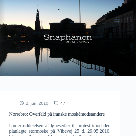
Fortsæt
til
indhold
2. juni 2010
47
Nørrebro: Overfald på iranske moskémodstandere
Under uddelelsen af løbesedler til protest imod den
planlagte stormoske på Vibevej 25 d. 29.05.2010,