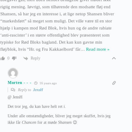
rigtig mening. Iøvrigt, som tilhørende den modsatte fløj end
Shansen, så har jeg en interesse i, at lige netop Shansen bliver
“markedsført” så meget som muligt. Det ville være til en stor
hjælp i kampen mod Rød Blok, hvis hun og de andre rabiate
‘anti-rascister’ i en større offentlighed blev præsenteret som
typiske for Rød Bloks bagland. Det kan kun gavne min
fløj/blok, hvis “Hr. og Fru Kakkaelbord’ får
…
Read more »
Reply
0
Morten - - -
16 years ago
Reply to
JensH
@ JensH
Det tror jeg, du kan have helt ret i.
Under alle omstændigheder, bliver jeg meget skuffet, hvis jeg
ikke får
Chancen
for at møde
Shansen
😉
– – –