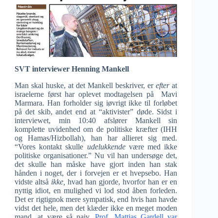
SVT interviewer Henning Mankell
Man skal huske, at det Mankell beskriver, er
efter
at
israelerne først har oplevet modtagelsen på Mavi
Marmara. Han forholder sig iøvrigt ikke til forløbet
på det skib, andet end at “aktivister” døde. Sidst i
interviewet, min 10:40 afslører Mankell sin
komplette uvidenhed om de politiske kræfter (IHH
og Hamas/Hizbollah), han har allieret sig med.
“Vores kontakt skulle
udelukkende
være med ikke
politiske organisationer.” Nu vil han undersøge det,
det skulle han måske have gjort inden han stak
hånden i noget, der i forvejen er et hvepsebo. Han
vidste altså
ikke,
hvad han gjorde, hvorfor han er en
nyttig idiot, en mulighed vi lod stod åben forleden.
Det er rigtignok mere sympatisk, end hvis han havde
vidst det hele, men det klæder ikke en meget moden
mand, at være så naiv.
Prof. Mattias Gardell var