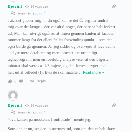
Bjovulf
16 years ago
Reply to
Bjovulf
Tak, det glæder mig, at du også kan se det 😉 Jeg har undret
mig over det længe – der var altså noget, der bare så helt forkert
ud. Man kan iøvrigt også se, at linjen gennem kanten af facaden
rammer langt fra det ellers fælles forsvindingspunkt – som den
også burde gå igennem. Ja, jeg sidder og overvejer at lave denne
analyse mere detaljeret og mere præcist i et ordentligt
tegneprogram, men en foreløbig analyse viser at den bageste
minarat skal være ca. 1/3 højere, og den forreste ryger endda
helt ud af billedet (!), hvis de skal matche
…
Read more »
Reply
0
Bjovulf
16 years ago
Reply to
Bjovulf
“overkanten på moskéens frontfacade”, mente jeg.
Som den er nu, ser den jo nærmest ud, som om den er helt skæv