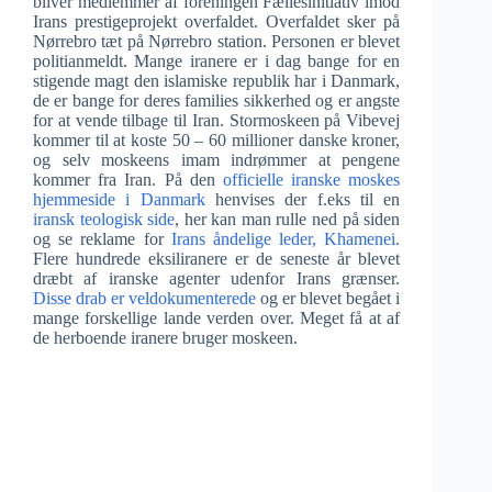
bliver medlemmer af foreningen Fællesinitiativ imod
Irans prestigeprojekt overfaldet. Overfaldet sker på
Nørrebro tæt på Nørrebro station. Personen er blevet
politianmeldt. Mange iranere er i dag bange for en
stigende magt den islamiske republik har i Danmark,
de er bange for deres families sikkerhed og er angste
for at vende tilbage til Iran. Stormoskeen på Vibevej
kommer til at koste 50 – 60 millioner danske kroner,
og selv moskeens imam indrømmer at pengene
kommer fra Iran. På den
officielle iranske moskes
hjemmeside i Danmark
henvises der f.eks til en
iransk teologisk side
, her kan man rulle ned på siden
og se reklame for
Irans åndelige leder, Khamenei.
Flere hundrede eksiliranere er de seneste år blevet
dræbt af iranske agenter udenfor Irans grænser.
Disse drab er veldokumenterede
og er blevet begået i
mange forskellige lande verden over. Meget få at af
de herboende iranere bruger moskeen.