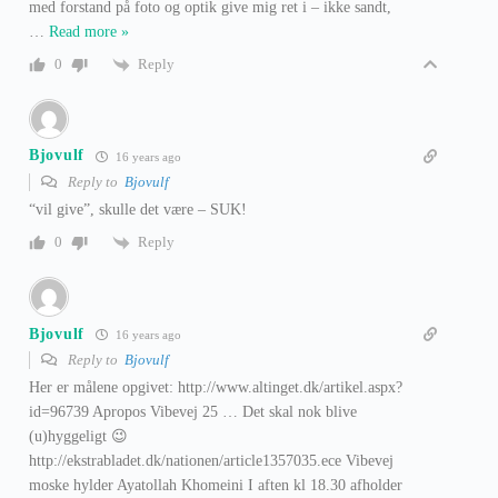
med forstand på foto og optik give mig ret i – ikke sandt,
…
Read more »
Reply
0
Bjovulf
16 years ago
Reply to
Bjovulf
“vil give”, skulle det være – SUK!
Reply
0
Bjovulf
16 years ago
Reply to
Bjovulf
Her er målene opgivet: http://www.altinget.dk/artikel.aspx?
id=96739 Apropos Vibevej 25 … Det skal nok blive
(u)hyggeligt 😉
http://ekstrabladet.dk/nationen/article1357035.ece Vibevej
moske hylder Ayatollah Khomeini I aften kl 18.30 afholder