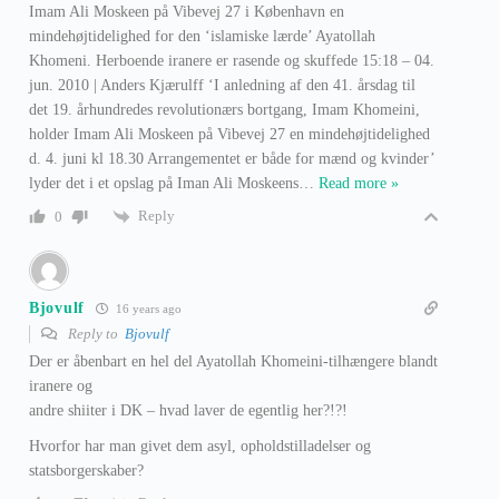
Imam Ali Moskeen på Vibevej 27 i København en
mindehøjtidelighed for den ‘islamiske lærde’ Ayatollah
Khomeni. Herboende iranere er rasende og skuffede 15:18 – 04.
jun. 2010 | Anders Kjærulff ‘I anledning af den 41. årsdag til
det 19. århundredes revolutionærs bortgang, Imam Khomeini,
holder Imam Ali Moskeen på Vibevej 27 en mindehøjtidelighed
d. 4. juni kl 18.30 Arrangementet er både for mænd og kvinder’
lyder det i et opslag på Iman Ali Moskeens
…
Read more »
Reply
0
Bjovulf
16 years ago
Reply to
Bjovulf
Der er åbenbart en hel del Ayatollah Khomeini-tilhængere blandt
iranere og
andre shiiter i DK – hvad laver de egentlig her?!?!
Hvorfor har man givet dem asyl, opholdstilladelser og
statsborgerskaber?