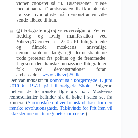
vidner chokeret så til. Talspersonen truede
med at han vil få ambassaden til at kontakte de
iranske myndigheder når demonstranten ville
vende tilbage til Iran.
(2)
Fotografering og videovervågning: Ved en
fredelig og lovlig manifestation ved
Vibevej/Glentevej d. 22.05.10 fotograferede
og filmede moskeens ansvarlige
demonstranterne langvarigt demonstranterne
trods protester fra politiet og de fremmødte.
Ligesom den iranske ambassade fotograferer
folk ved demonstrationer foran
ambassaden.
www.vibevej25.dk
Der var indkaldt til
kommunalt borgermøde 1. juni
2010 kl. 19-21 på Hillerødgade Skole
. Bølgerne
mellem de to iranske fløje gik højt. Moskéens
repræsentanter befinder sig til højre i salen set fra
kamera. (
Stormoskéen bliver fremskudt base for den
iranske revolutionsgarde
,
Talskvinde for Frit Iran vil
ikke stemme nej til regimets stormoské.
)