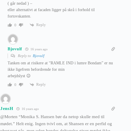
( går nedad ) –
eller alternativt at facaden ligger på skrå i forhold til
fortovskanten.
Reply
0
Bjovulf
16 years ago
Reply to
Bjovulf
Tanken om at risikere at “RAMLE IND i lumre Bondam” er nu
ikke ligefrem befordrende for min
arbejdslyst 😉
Reply
0
JensH
16 years ago
@Morten “Monika S. Hansen bør da netop skulle med til
mødet.” Helt enig. Ingen tvivl om, at Shansen er en perfid og
ubegavet gås, men uden hendes deltagelse giver mødet ikke