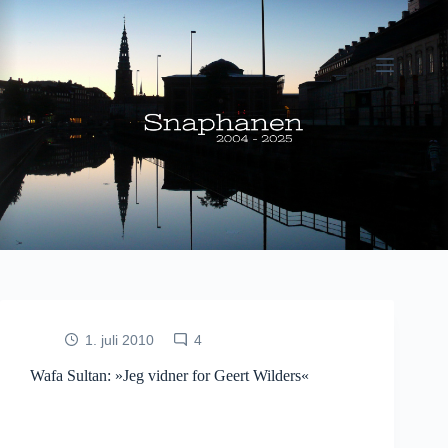
Fortsæt
til
indhold
1. juli 2010
4
Wafa Sultan: »Jeg vidner for Geert Wilders«