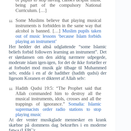
being part of the compulsory National
Curriculum. […]
Some Muslims believe that playing musical
instruments is forbidden in the same way that
alcohol is banned. […]
Muslim pupils taken
out of music lessons ‘because Islam forbids
playing an instrument’
Her hedder det altså udglattende “some Islamic
beliefs forbid followers learning an instrument”. Det
er slørdansen om den aldrig nærmere udpegede,
moderate islam igen-igen, for det de ikke fortæller er
at forbudet mod musik går tilbage til Muhammed
selv, endda i en af de hadither (hadith qudsi) der
ligesom Koranen er dikteret af Allah selv:
Hadith Qudsi 19:5: “The Prophet said that
Allah commanded him to destroy all the
musical instruments, idols, crosses and all the
trappings of ignorance.”
Somalia: Islamic
supremacists order radio stations to stop
playing music
At der venter musikglade mennesker en krank
skæbne på dommens dag bekræftes i en moderne
fatwa (LFPC):