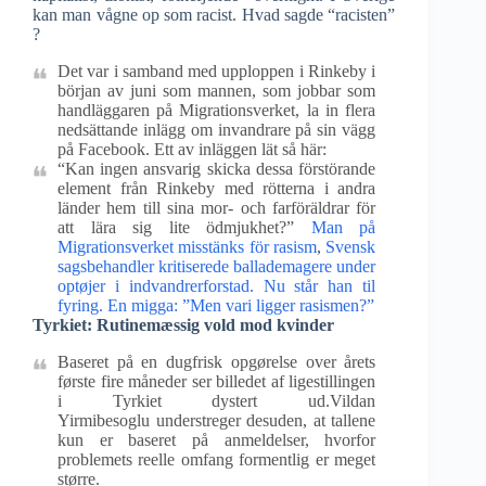
kan man vågne op som racist. Hvad sagde “racisten”
?
Det var i samband med upploppen i Rinkeby i
början av juni som mannen, som jobbar som
handläggaren på Migrationsverket, la in flera
nedsättande inlägg om invandrare på sin vägg
på Facebook. Ett av inläggen lät så här:
“Kan ingen ansvarig skicka dessa förstörande
element från Rinkeby med rötterna i andra
länder hem till sina mor- och farföräldrar för
att lära sig lite ödmjukhet?”
Man på
Migrationsverket misstänks för rasism
,
Svensk
sagsbehandler kritiserede ballademagere under
optøjer i indvandrerforstad. Nu står han til
fyring.
En migga: ”Men vari ligger rasismen?”
Tyrkiet: Rutinemæssig vold mod kvinder
Baseret på en dugfrisk opgørelse over årets
første fire måneder ser billedet af ligestillingen
i Tyrkiet dystert ud.Vildan
Yirmibesoglu understreger desuden, at tallene
kun er baseret på anmeldelser, hvorfor
problemets reelle omfang formentlig er meget
større.