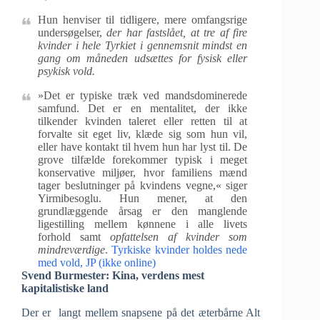
Hun henviser til tidligere, mere omfangsrige
undersøgelser,
der har fastslået, at tre af fire
kvinder i hele Tyrkiet i gennemsnit mindst en
gang om måneden udsættes for fysisk eller
psykisk vold.
»Det er typiske træk ved mandsdominerede
samfund. Det er en mentalitet, der ikke
tilkender kvinden taleret eller retten til at
forvalte sit eget liv, klæde sig som hun vil,
eller have kontakt til hvem hun har lyst til. De
grove tilfælde forekommer typisk i meget
konservative miljøer, hvor familiens mænd
tager beslutninger på kvindens vegne,« siger
Yirmibesoglu. Hun mener, at den
grundlæggende årsag er den manglende
ligestilling mellem kønnene i alle livets
forhold samt
opfattelsen af kvinder som
mindreværdige
.
Tyrkiske kvinder holdes nede
med vold, JP (ikke online)
Svend Burmester: Kina, verdens mest
kapitalistiske land
Der er langt mellem snapsene på det æterbårne Alt