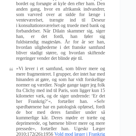
bordet og forsøgte at kyle den efter ham. Den
anden gang, hvor en afrikansk indvandrer,
som varvred over at sidde for længe i
venteværelset, trængte ind til Deseur
i konsultationsværelset og truede med bank og
forbandelser. Når Dilain skammer sig, siger
han, er det fordi, han føler sig
fuldstændig magtesløs. År for år ser han,
hvordan ulighederne i det franske samfund
bliver stadigt større, og hvordan skiftende
regeringer vender det blinde øje til.
»Vi lever i et samfund, som bliver mere og
mere fragmenteret. I grupper, der intet har med
hinanden at gøre, og som har vidt forskellige
normer og værdier. Nogle gange tager jeg folk
fra Clichy med ind til Paris, som ligger kun 15
kilometer væk, og de siger undrende: ‘Er det
her Frankrig?’«, fortæller han. »Selv
spædbørnene har en patologisk opførsel, fordi
de bor med deres familier under så
kummerlige kår. Deres mødre er trætte og
deprimerede, og børnene bliver mere og mere
pressede«, fortæller han. Ugeskr Læger
2010;172(26):1956
Vold mod læger i Frankrig