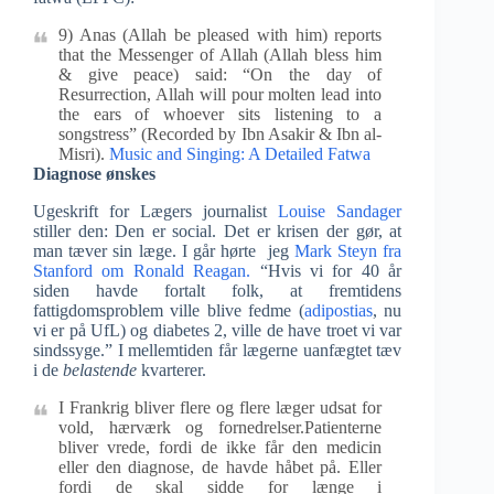
9) Anas (Allah be pleased with him) reports
that the Messenger of Allah (Allah bless him
& give peace) said: “On the day of
Resurrection, Allah will pour molten lead into
the ears of whoever sits listening to a
songstress” (Recorded by Ibn Asakir & Ibn al-
Misri).
Music and Singing: A Detailed Fatwa
Diagnose ønskes
Ugeskrift for Lægers journalist
Louise Sandager
stiller den: Den er social. Det er krisen der gør, at
man tæver sin læge. I går hørte jeg
Mark Steyn fra
Stanford om Ronald Reagan.
“Hvis vi for 40 år
siden havde fortalt folk, at fremtidens
fattigdomsproblem ville blive fedme (
adipostias
, nu
vi er på UfL) og diabetes 2, ville de have troet vi var
sindssyge.” I mellemtiden får lægerne uanfægtet tæv
i de
belastende
kvarterer.
I Frankrig bliver flere og flere læger udsat for
vold, hærværk og fornedrelser.Patienterne
bliver vrede, fordi de ikke får den medicin
eller den diagnose, de havde håbet på. Eller
fordi de skal sidde for længe i