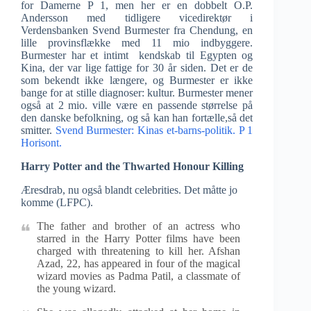
for Damerne P 1, men her er en dobbelt O.P.
Andersson med tidligere vicedirektør i
Verdensbanken Svend Burmester fra Chendung, en
lille provinsflække med 11 mio indbyggere.
Burmester har et intimt kendskab til Egypten og
Kina, der var lige fattige for 30 år siden. Det er de
som bekendt ikke længere, og Burmester er ikke
bange for at stille diagnoser: kultur. Burmester mener
også at 2 mio. ville være en passende størrelse på
den danske befolkning, og så kan han fortælle,så det
smitter.
Svend Burmester: Kinas et-barns-politik. P 1
Horisont.
Harry Potter and the Thwarted Honour Killing
Æresdrab, nu også blandt celebrities. Det måtte jo
komme (LFPC).
The father and brother of an actress who
starred in the Harry Potter films have been
charged with threatening to kill her. Afshan
Azad, 22, has appeared in four of the magical
wizard movies as Padma Patil, a classmate of
the young wizard.