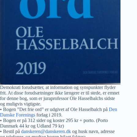
Demokrati forudsætter, at information og synspunkter flyder
frit. At disse forudsætninger ikke længere er til stede, er emnet
for denne bog, som er juraprofessor Ole Hasselbalchs sidste
og muligvis vigtigste.
• Bogen ”Det frie ord” er udgivet af Ole Hasselbalch på
Den
Danske Forenings
forlag i 2019.
• Bogen er på 312 sider og koster 295 kr + porto. (Porto
Danmark 44 kr og Udland 79 kr)
• Bestil på
danskeren@danskeren.dk
og husk navn, adresse
og telefonnr. og modtag bogen bilagt faktura.