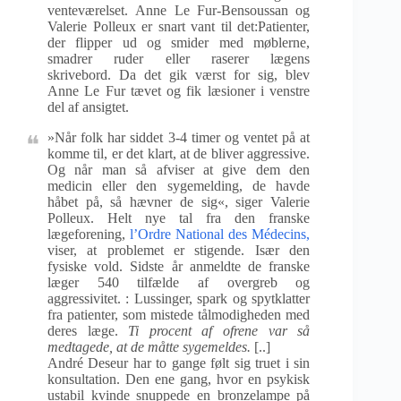
venteværelset. Anne Le Fur-Bensoussan og
Valerie Polleux er snart vant til det:Patienter,
der flipper ud og smider med møblerne,
smadrer ruder eller raserer lægens
skrivebord. Da det gik værst for sig, blev
Anne Le Fur tævet og fik læsioner i venstre
del af ansigtet.
»Når folk har siddet 3-4 timer og ventet på at
komme til, er det klart, at de bliver aggressive.
Og når man så afviser at give dem den
medicin eller den sygemelding, de havde
håbet på, så hævner de sig«, siger Valerie
Polleux. Helt nye tal fra den franske
lægeforening,
l’Ordre National des Médecins
,
viser, at problemet er stigende. Især den
fysiske vold. Sidste år anmeldte de franske
læger 540 tilfælde af overgreb og
aggressivitet. : Lussinger, spark og spytklatter
fra patienter, som mistede tålmodigheden med
deres læge.
Ti procent af ofrene var så
medtagede, at de måtte sygemeldes.
[..]
André Deseur har to gange følt sig truet i sin
konsultation. Den ene gang, hvor en psykisk
ustabil kvinde snuppede en bronzelampe på