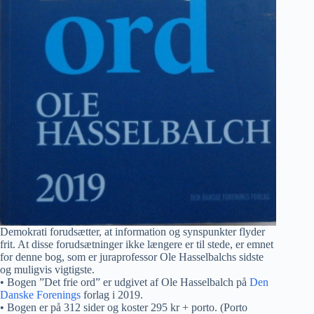
Demokrati forudsætter, at information og synspunkter flyder
frit. At disse forudsætninger ikke længere er til stede, er emnet
for denne bog, som er juraprofessor Ole Hasselbalchs sidste
og muligvis vigtigste.
• Bogen ”Det frie ord” er udgivet af Ole Hasselbalch på
Den
Danske Forenings
forlag i 2019.
• Bogen er på 312 sider og koster 295 kr + porto. (Porto