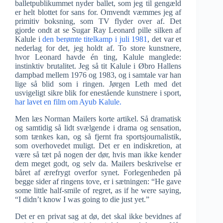
balletpublikummet nyder ballet, som jeg til gengæld
er helt blottet for sans for. Omvendt væmmes jeg af
primitiv boksning, som TV flyder over af. Det
gjorde ondt at se Sugar Ray Leonard pille silken af
Kalule i
den berømte titelkamp i juli 1981
, det var et
nederlag for det, jeg holdt af. To store kunstnere,
hvor Leonard havde én ting, Kalule manglede:
instinktiv brutalitet. Jeg så tit Kalule i Øbro Hallens
dampbad mellem 1976 og 1983, og i samtale var han
lige så blid som i ringen. Jørgen Leth med det
usvigeligt sikre blik for enestående kunstnere i sport,
har lavet en film om Ayub Kalule.
Men læs Norman Mailers korte artikel. Så dramatisk
og samtidig så lidt svælgende i drama og sensation,
som tænkes kan, og så fjernt fra sportsjournalistik,
som overhovedet muligt. Det er en indiskretion, at
være så tæt på nogen der dør, hvis man ikke kender
dem meget godt, og selv da. Mailers beskrivelse er
båret af ærefrygt overfor synet. Forlegenheden på
begge sider af ringens tove, er i sætningen: “He gave
some little half-smile of regret, as if he were saying,
“I didn’t know I was going to die just yet.”
Det er en privat sag at dø, det skal ikke bevidnes af