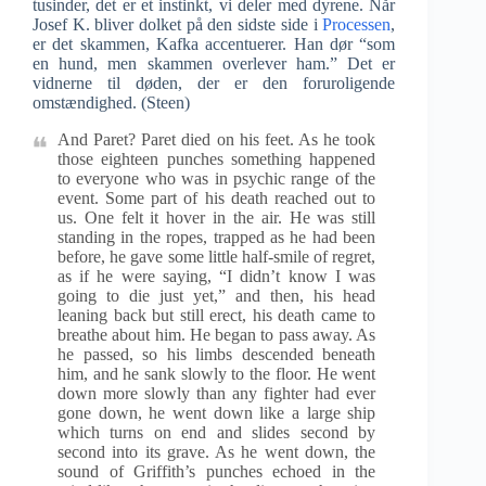
tusinder, det er et instinkt, vi deler med dyrene. Når
Josef K. bliver dolket på den sidste side i
Processen
,
er det skammen, Kafka accentuerer. Han dør “som
en hund, men skammen overlever ham.” Det er
vidnerne til døden, der er den foruroligende
omstændighed. (Steen)
And Paret? Paret died on his feet. As he took
those eighteen punches something happened
to everyone who was in psychic range of the
event. Some part of his death reached out to
us. One felt it hover in the air. He was still
standing in the ropes, trapped as he had been
before, he gave some little half-smile of regret,
as if he were saying, “I didn’t know I was
going to die just yet,” and then, his head
leaning back but still erect, his death came to
breathe about him. He began to pass away. As
he passed, so his limbs descended beneath
him, and he sank slowly to the floor. He went
down more slowly than any fighter had ever
gone down, he went down like a large ship
which turns on end and slides second by
second into its grave. As he went down, the
sound of Griffith’s punches echoed in the