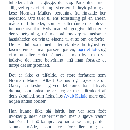
billeder af den slagbyge, der slog Paret ihjel, men
alligevel gør det et langt stærkere indtryk på mig at
læse Norman Mailers beretning fra ringside her
nedenfor. Ord taler til ens forestilling på en anden
måde end billeder, som vi efterhånden er blevet
immune overfor. Hvis man vil gengive billederne
deres betydning, må man gå modstrøms, nedsætte
hastigheden og tvinge øjnene til at se om og forfra.
Det er lidt som med internet, dets hurtighed er
fascinerende, – man passerer gaden,
tager et foto
, og
et minut efter er det på nettet – men hvis man vil
indgive det mere betydning, må man forsøge at
tilføje det langsomhed.
Det er ikke et tilfælde, at store forfattere som
Norman Mailer, Albert Camus og Joyce Caroll
Oates, har fæstnet sig ved det koncentrat af livets
drama, som boksning er. Jeg er mest tiltrukket af
dens skønhed, som f.eks. hos
Ayub Kalule
mere end
nogen anden bokser.
Han kunne ikke slå hårdt, har var som født
uvoldelig, uden dræberinstinkt, men alligevel vandt
han 46 ud af 50 kampe. Jeg nød at se ham, på den
samme måde, som jeg forestiller mig at