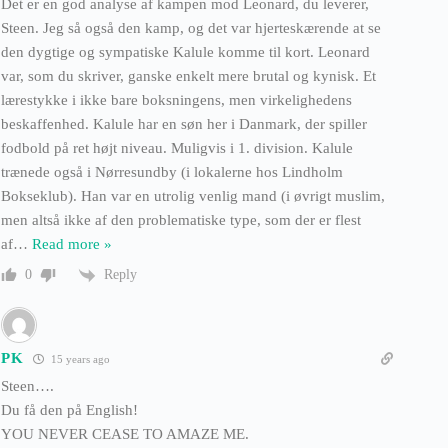
Det er en god analyse af kampen mod Leonard, du leverer,
Steen. Jeg så også den kamp, og det var hjerteskærende at se
den dygtige og sympatiske Kalule komme til kort. Leonard
var, som du skriver, ganske enkelt mere brutal og kynisk. Et
lærestykke i ikke bare boksningens, men virkelighedens
beskaffenhed. Kalule har en søn her i Danmark, der spiller
fodbold på ret højt niveau. Muligvis i 1. division. Kalule
trænede også i Nørresundby (i lokalerne hos Lindholm
Bokseklub). Han var en utrolig venlig mand (i øvrigt muslim,
men altså ikke af den problematiske type, som der er flest
af
…
Read more »
Reply
0
PK
15 years ago
Steen….
Du få den på English!
YOU NEVER CEASE TO AMAZE ME.