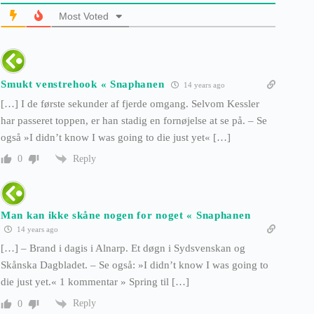
Most Voted
Smukt venstrehook « Snaphanen
14 years ago
[…] I de første sekunder af fjerde omgang. Selvom Kessler
har passeret toppen, er han stadig en fornøjelse at se på. – Se
også »I didn’t know I was going to die just yet« […]
Reply
0
Man kan ikke skåne nogen for noget « Snaphanen
14 years ago
[…] – Brand i dagis i Alnarp. Et døgn i Sydsvenskan og
Skånska Dagbladet. – Se også: »I didn’t know I was going to
die just yet.« 1 kommentar » Spring til […]
Reply
0