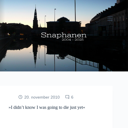
Fortsæt
til
indhold
20. november 2010
6
»I didn’t know I was going to die just yet«