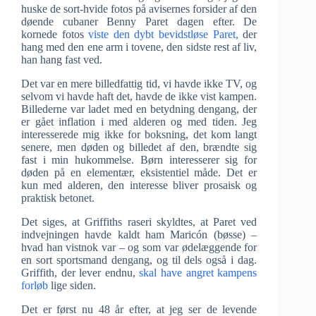
huske de sort-hvide fotos på avisernes forsider af den
døende cubaner Benny Paret dagen efter. De
kornede fotos
viste den dybt bevidstløse Paret,
der
hang med den ene arm i tovene, den sidste rest af liv,
han hang fast ved.
Det var en mere billedfattig tid, vi havde ikke TV, og
selvom vi havde haft det, havde de ikke vist kampen.
Billederne var ladet med en betydning dengang, der
er gået inflation i med alderen og med tiden. Jeg
interesserede mig ikke for boksning, det kom langt
senere, men døden og billedet af den, brændte sig
fast i min hukommelse. Børn interesserer sig for
døden på en elementær, eksistentiel måde. Det er
kun med alderen, den interesse bliver prosaisk og
praktisk betonet.
Det siges, at Griffiths raseri skyldtes, at Paret ved
indvejningen havde kaldt ham Maricón (bøsse) –
hvad han vistnok var – og som var ødelæggende for
en sort sportsmand dengang, og til dels også i dag.
Griffith, der lever endnu,
skal have angret kampens
forløb
lige siden.
Det er først nu 48 år efter, at jeg ser de levende