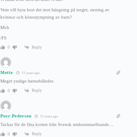
Vem vill byta bort det mot hängning på torget, stening av
kvinnor och könsstympning av barn?
Mvh
/FS
Reply
0
Mette
15 years ago
Meget yndige børnebilleder.
Reply
0
Peer Pedersen
15 years ago
Tackar för de fina korten från Svensk midsommarfirande…
Reply
0