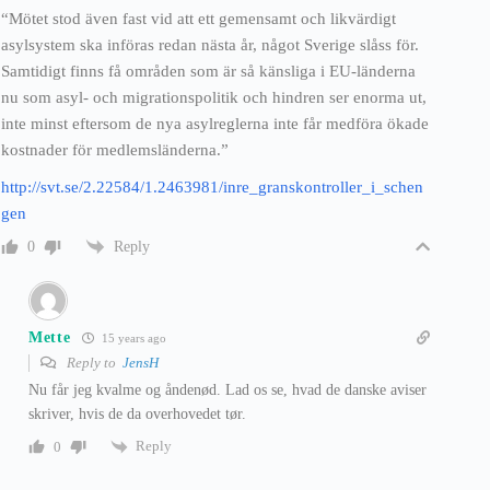
“Mötet stod även fast vid att ett gemensamt och likvärdigt
asylsystem ska införas redan nästa år, något Sverige slåss för.
Samtidigt finns få områden som är så känsliga i EU-länderna
nu som asyl- och migrationspolitik och hindren ser enorma ut,
inte minst eftersom de nya asylreglerna inte får medföra ökade
kostnader för medlemsländerna.”
http://svt.se/2.22584/1.2463981/inre_granskontroller_i_schen
gen
Reply
0
Mette
15 years ago
Reply to
JensH
Nu får jeg kvalme og åndenød. Lad os se, hvad de danske aviser
skriver, hvis de da overhovedet tør.
Reply
0