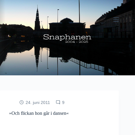
Fortsæt
til
indhold
24. juni 2011
9
»Och flickan hon går i dansen«