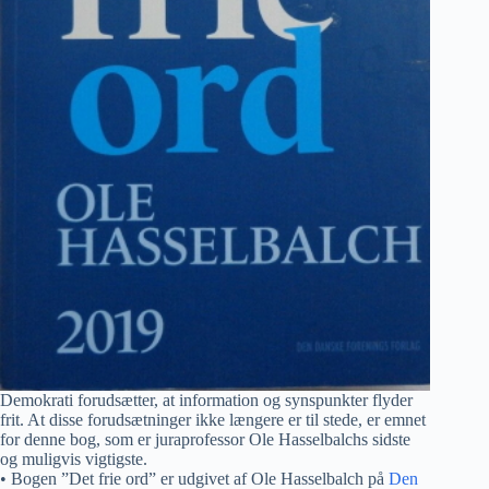
Demokrati forudsætter, at information og synspunkter flyder
frit. At disse forudsætninger ikke længere er til stede, er emnet
for denne bog, som er juraprofessor Ole Hasselbalchs sidste
og muligvis vigtigste.
• Bogen ”Det frie ord” er udgivet af Ole Hasselbalch på
Den