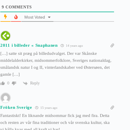
9
COMMENTS
Most Voted
2011 i billeder « Snaphanen
14 years ago
[…] satte sit præg på billedudvalget. Der var Skånske
middelalderkirker, midsommerfolklore, Sveriges nationaldag,
smålandsk natur I og II, vinterlandskaber ved Østersøen, det
gamle […]
Reply
0
Fröken Sverige
15 years ago
Fantastiskt! En liknande midsommar fick jag med fira. Detta
och resten av vår fina traditioner och vår svenska kultur, ska
vi hålla kvar med all kraft vi har!