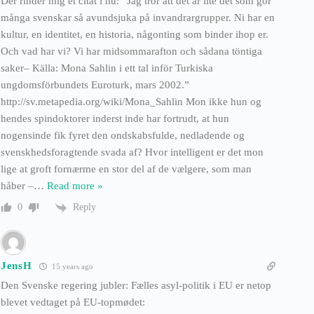
Der rinder mig et citat i hu: “Jag tror att det är lite det som gör
många svenskar så avundsjuka på invandrargrupper. Ni har en
kultur, en identitet, en historia, någonting som binder ihop er.
Och vad har vi? Vi har midsommarafton och sådana töntiga
saker– Källa: Mona Sahlin i ett tal inför Turkiska
ungdomsförbundets Euroturk, mars 2002.”
http://sv.metapedia.org/wiki/Mona_Sahlin Mon ikke hun og
hendes spindoktorer inderst inde har fortrudt, at hun
nogensinde fik fyret den ondskabsfulde, nedladende og
svenskhedsforagtende svada af? Hvor intelligent er det mon
lige at groft fornærme en stor del af de vælgere, som man
håber –
…
Read more »
Reply
0
JensH
15 years ago
Den Svenske regering jubler: Fælles asyl-politik i EU er netop
blevet vedtaget på EU-topmødet: