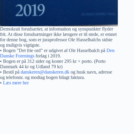
Demokrati forudsætter, at information og synspunkter flyder
frit. At disse forudsætninger ikke længere er til stede, er emnet
for denne bog, som er juraprofessor Ole Hasselbalchs sidste
og muligvis vigtigste.
• Bogen ”Det frie ord” er udgivet af Ole Hasselbalch på
Den
Danske Forenings
forlag i 2019.
• Bogen er på 312 sider og koster 295 kr + porto. (Porto
Danmark 44 kr og Udland 79 kr)
• Bestil på
danskeren@danskeren.dk
og husk navn, adresse
og telefonnr. og modtag bogen bilagt faktura.
•
Læs mere her