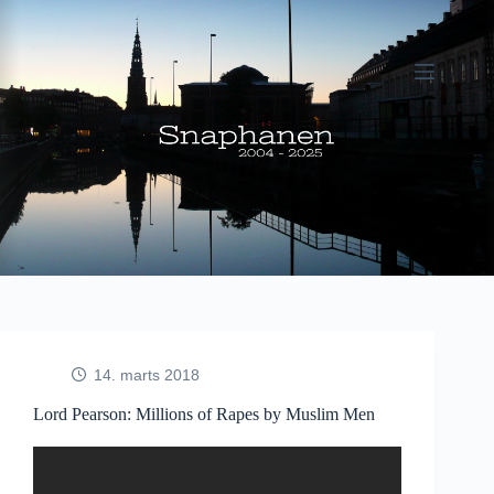
Fortsæt
til
indhold
14. marts 2018
Lord Pearson: Millions of Rapes by Muslim Men