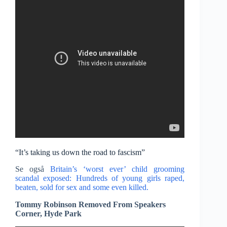
“It’s taking us down the road to fascism”
Se også
Britain’s ‘worst ever’ child grooming
scandal exposed: Hundreds of young girls raped,
beaten, sold for sex and some even killed.
Tommy Robinson Removed From Speakers
Corner, Hyde Park