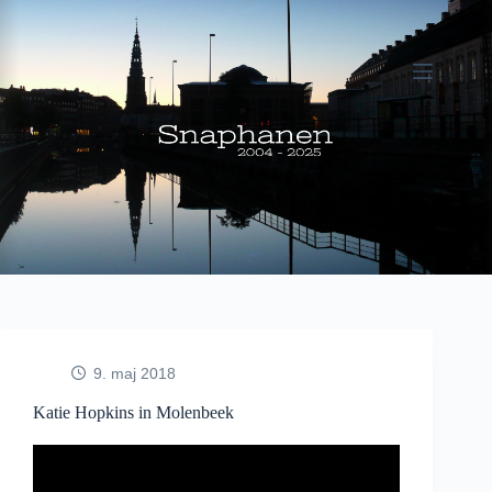
Fortsæt
til
indhold
9. maj 2018
Katie Hopkins in Molenbeek