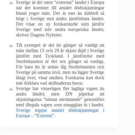
Sverige är det mest “extrema” landet i Europa
när det kommer till antalet dödsskjutningar
bland yngre män. Det är mer än dubbelt så
högt i Sverige mot andra jämförbara länder.
Det visar en ny forskarstudie som jämför
Sverige med tolv andra europeiska länder,
skriver Dagens Nyheter.
Till exempel är det tio gånger så vanligt att
män mellan 15 och 29 år skjuts ihjäl i Sverige
jämfört med Tyskland. I jämförelse med
Storbritannien är det sex gånger så vanligt.
För bara tio år sedan låg Storbritannien och
Sverige på samma nivå, men nu ligger Sverige
långt över, visar studien. Forskarna kan dock
inte förklara vad skillnaderna beror.
Sverige har visserligen fler lagliga vapen än
andra länder, men DN påpekar att
skjutningarna “nästan uteslutande” genomförs
med illegala vapen som smugglats in i landet.
Sverige toppar antalet dödsskjutningar i
Europa – “Extremt”
.