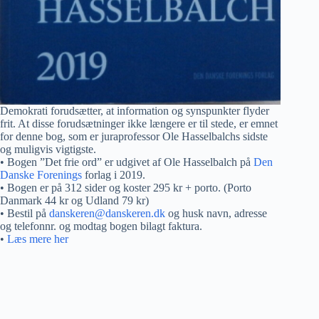
Demokrati forudsætter, at information og synspunkter flyder
frit. At disse forudsætninger ikke længere er til stede, er emnet
for denne bog, som er juraprofessor Ole Hasselbalchs sidste
og muligvis vigtigste.
• Bogen ”Det frie ord” er udgivet af Ole Hasselbalch på
Den
Danske Forenings
forlag i 2019.
• Bogen er på 312 sider og koster 295 kr + porto. (Porto
Danmark 44 kr og Udland 79 kr)
• Bestil på
danskeren@danskeren.dk
og husk navn, adresse
og telefonnr. og modtag bogen bilagt faktura.
•
Læs mere her