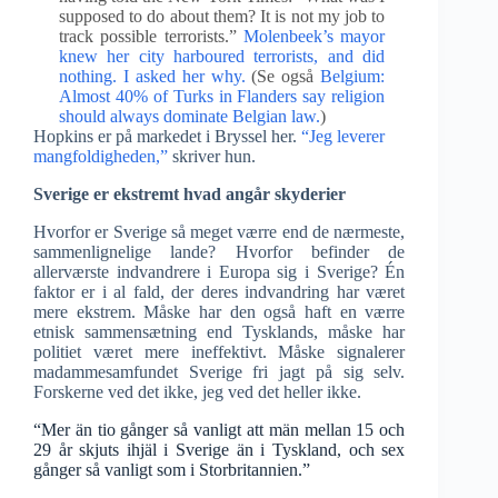
supposed to do about them? It is not my job to
track possible terrorists.”
Molenbeek’s mayor
knew her city harboured terrorists, and did
nothing. I asked her why.
(Se også
Belgium:
Almost 40% of Turks in Flanders say religion
should always dominate Belgian law.
)
Hopkins er på markedet i Bryssel her.
“Jeg leverer
mangfoldigheden,”
skriver hun.
Sverige er ekstremt hvad angår skyderier
Hvorfor er Sverige så meget værre end de nærmeste,
sammenlignelige lande? Hvorfor befinder de
allerværste indvandrere i Europa sig i Sverige? Én
faktor er i al fald, der deres indvandring har været
mere ekstrem. Måske har den også haft en værre
etnisk sammensætning end Tysklands, måske har
politiet været mere ineffektivt. Måske signalerer
madammesamfundet Sverige fri jagt på sig selv.
Forskerne ved det ikke, jeg ved det heller ikke.
“Mer än tio gånger så vanligt att män mellan 15 och
29 år skjuts ihjäl i Sverige än i Tyskland, och sex
gånger så vanligt som i Storbritannien.”