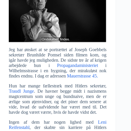
Jeg har ønsket at se portrættet af Joseph Goebbels
sekretær Brunhilde Pomsel siden filmen kom, og
igår havde jeg muligheden. De sidste tre år af krigen
arbejdede hun i
Propagandaministeriet
i
Wilhelmsstrasse i en bygning, der mirakuløst nok
findes endnu. I dag er adressen
Mauerstrasse 45.
Hun har mange fællestræk med Hitlers sekretær,
Traudl Junge
. De havner begge midt i nazismens
magtcentrum som unge og bundnaive, men de er
ærlige som øjenvidner, og det piner dem senere at
vide, hvad de uafvidende har været med til. Det
havde dog været værre, hvis de havde vidst det.
Ingen af dem har nogen lighed med
Leni
Reifenstahl
, der skabte sin karriere på Hitlers