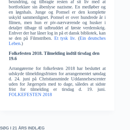
beundring, og tilbragte resten af sit liv med at
bortforklare sin åbenlyse nazisme. En medløber og
en løgnhals. Junge og Pomsel er den komplette
uskyld sammenlignet. Pomsel er over hundrede år i
filmen, men hun er piv-nærværende og husker i
detaljer tilbage til udbruddet af første verdenskrig.
Enhver der har låner log in på et dansk bibliotek, kan
se den på Filmstriben.
Et tysk liv.
(
Ein deutsches
Leben
.)
Folkefesten 2018. Tilmelding indtil tirsdag den
19.6
Arrangørerne for folkefesten 2018 har besluttet at
udskyde tilmeldingsfristen for arrangementet søndag
d. 24. juni på Christiansminde Uddannelsescenter
uden for Jægerspris med to dage, således at sidste
frist for tilmelding er tirsdag d. 19. juni.
FOLKEFESTEN 2018
SØG I 21 ÅRS INDLÆG