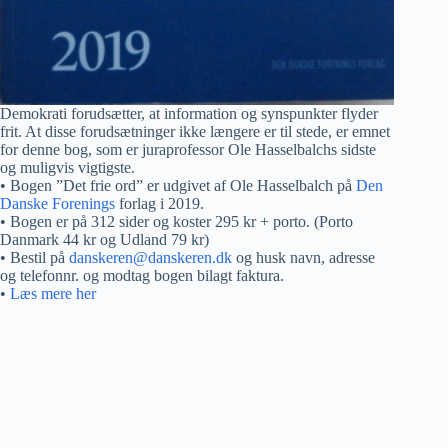
Demokrati forudsætter, at information og synspunkter flyder
frit. At disse forudsætninger ikke længere er til stede, er emnet
for denne bog, som er juraprofessor Ole Hasselbalchs sidste
og muligvis vigtigste.
• Bogen ”Det frie ord” er udgivet af Ole Hasselbalch på
Den
Danske Forenings
forlag i 2019.
• Bogen er på 312 sider og koster 295 kr + porto. (Porto
Danmark 44 kr og Udland 79 kr)
• Bestil på
danskeren@danskeren.dk
og husk navn, adresse
og telefonnr. og modtag bogen bilagt faktura.
•
Læs mere her