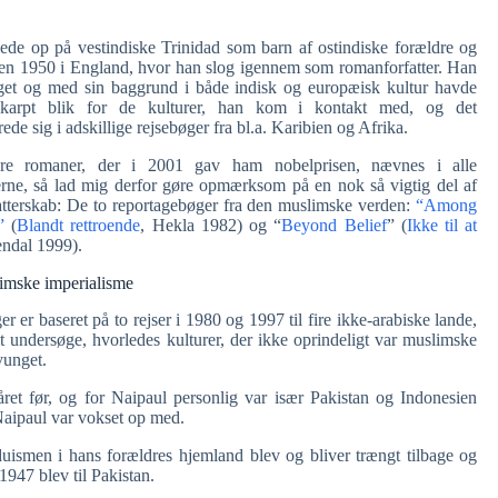
de op på vestindiske Trinidad som barn af ostindiske forældre og
en 1950 i England, hvor han slog igennem som romanforfatter. Han
get og med sin baggrund i både indisk og europæisk kultur havde
karpt blik for de kulturer, han kom i kontakt med, og det
ede sig i adskillige rejsebøger fra bl.a. Karibien og Afrika.
re romaner, der i 2001 gav ham nobelprisen, nævnes i alle
rne, så lad mig derfor gøre opmærksom på en nok så vigtig del af
atterskab: De to reportagebøger fra den muslimske verden:
“Among
”
(
Blandt rettroende
, Hekla 1982) og “
Beyond Belief
” (
Ikke til at
endal 1999).
imske imperialisme
r er baseret på to rejser i 1980 og 1997 til fire ikke-arabiske lande,
t undersøge, hvorledes kulturer, der ikke oprindeligt var muslimske
vunget.
et før, og for Naipaul personlig var især Pakistan og Indonesien
 Naipaul var vokset op med.
uismen i hans forældres hjemland blev og bliver trængt tilbage og
1947 blev til Pakistan.