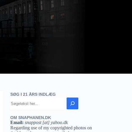
SØG I 21 ÅRS INDLÆG
OM SNAPHANEN.DK
Email:
snappost [at] yahoo.dk
Regarding use of my copyrighted photos on