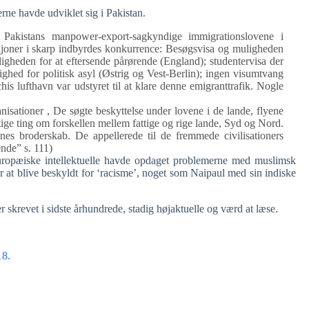
erne havde udviklet sig i Pakistan.
e Pakistans manpower-export-sagkyndige immigrationslovene i
aljoner i skarp indbyrdes konkurrence: Besøgsvisa og muligheden
igheden for at eftersende pårørende (England); studentervisa der
ghed for politisk asyl (Østrig og Vest-Berlin); ingen visumtvang
chis lufthavn var udstyret til at klare denne emigranttrafik. Nogle
anisationer , De søgte beskyttelse under lovene i de lande, flyene
tige ting om forskellen mellem fattige og rige lande, Syd og Nord.
es broderskab. De appellerede til de fremmede civilisationers
nde” s. 111)
uropæiske intellektuelle havde opdaget problemerne med muslimsk
r at blive beskyldt for ‘racisme’, noget som Naipaul med sin indiske
r skrevet i sidste århundrede, stadig højaktuelle og værd at læse.
18.