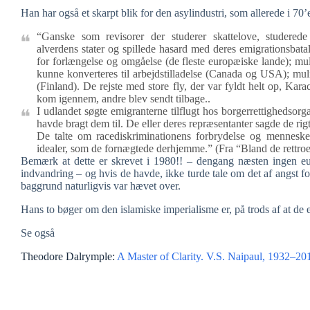
Han har også et skarpt blik for den asylindustri, som allerede i 70’
“Ganske som revisorer der studerer skattelove, studered
alverdens stater og spillede hasard med deres emigrationsbat
for forlængelse og omgåelse (de fleste europæiske lande); mul
kunne konverteres til arbejdstilladelse (Canada og USA); muli
(Finland). De rejste med store fly, der var fyldt helt op, Kara
kom igennem, andre blev sendt tilbage..
I udlandet søgte emigranterne tilflugt hos borgerrettighedsorg
havde bragt dem til. De eller deres repræsentanter sagde de rig
De talte om racediskriminationens forbrydelse og mennesken
idealer, som de fornægtede derhjemme.” (Fra “Bland de rettroe
Bemærk at dette er skrevet i 1980!! – dengang næsten ingen e
indvandring – og hvis de havde, ikke turde tale om det af angst fo
baggrund naturligvis var hævet over.
Hans to bøger om den islamiske imperialisme er, på trods af at de e
Se også
Theodore Dalrymple:
A Master of Clarity. V.S. Naipaul, 1932–20