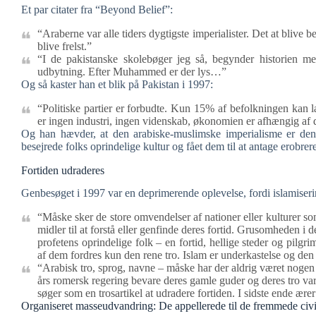
Et par citater fra “Beyond Belief”:
“Araberne var alle tiders dygtigste imperialister. Det at blive 
blive frelst.”
“I de pakistanske skolebøger jeg så, begynder historien
udbytning. Efter Muhammed er der lys…”
Og så kaster han et blik på Pakistan i 1997:
“Politiske partier er forbudte. Kun 15% af befolkningen kan l
er ingen industri, ingen videnskab, økonomien er afhængig af 
Og han hævder, at den arabiske-muslimske imperialisme er den væ
besejrede folks oprindelige kultur og fået dem til at antage erobrer
Fortiden udraderes
Genbesøget i 1997 var en deprimerende oplevelse, fordi islamiserin
“Måske sker de store omvendelser af nationer eller kulturer so
midler til at forstå eller genfinde deres fortid. Grusomheden i d
profetens oprindelige folk – en fortid, hellige steder og pilg
af dem fordres kun den rene tro. Islam er underkastelse og de
“Arabisk tro, sprog, navne – måske har der aldrig været nogen
års romersk regering bevare deres gamle guder og deres tro va
søger som en trosartikel at udradere fortiden. I sidste ende ærer
Organiseret masseudvandring: De appellerede til de fremmede civi