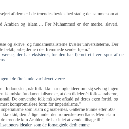
besejret af dem er i de troendes bevidsthed stadig det samme som at
 med Arabien og islam…. Før Muhammed er der mørke, slaveri,
æse og skrive, og fundamentalisterne kvæler universiteterne. Der
de beløb, arbejderne i det fremmede sender hjem.”
rste, der har eksisteret, for den har fjernet et hvert spor af de
ens.
gen i de fire lande var blevet værre.
m i Indonesien, når folk ikke har nogle ideer om sig selv og ingen
en islamiske fundamentalisme er, at den tildeler ét folk – araberne,
rimsmål. De omvendte folk må give afkald på deres egen fortid, og
n mest kompromisløse form for imperialisme.”
 imperialisme som islam og arabernes. Gallerne kunne efter 500
r ikke død, den lå lige under den romerske overflade. Men islam
 de troende kun Arabien, de har intet at vende tilbage til.”
lisationers idealer, som de fornægtede derhjemme