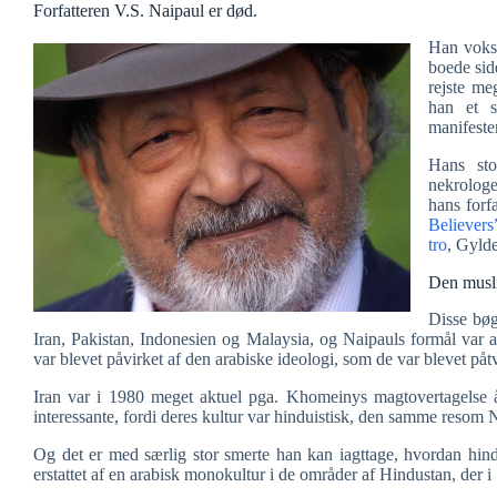
Forfatteren V.S. Naipaul er død.
Han vokse
boede sid
rejste me
han et s
manifester
Hans sto
nekrologe
hans forf
Believers
tro
, Gyld
Den musl
Disse bøge
Iran, Pakistan, Indonesien og Malaysia, og Naipauls formål var a
var blevet påvirket af den arabiske ideologi, som de var blevet påt
Iran var i 1980 meget aktuel pga. Khomeinys magtovertagelse år
interessante, fordi deres kultur var hinduistisk, den samme resom
Og det er med særlig stor smerte han kan iagttage, hvordan hind
erstattet af en arabisk monokultur i de områder af Hindustan, der i 