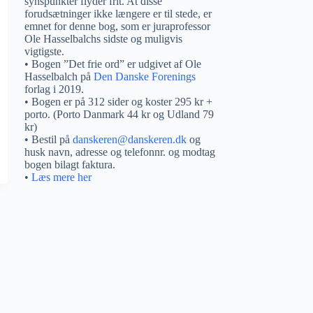
synspunkter flyder frit. At disse
forudsætninger ikke længere er til stede, er
emnet for denne bog, som er juraprofessor
Ole Hasselbalchs sidste og muligvis
vigtigste.
• Bogen ”Det frie ord” er udgivet af Ole
Hasselbalch på
Den Danske Forenings
forlag i 2019.
• Bogen er på 312 sider og koster 295 kr +
porto. (Porto Danmark 44 kr og Udland 79
kr)
• Bestil på
danskeren@danskeren.dk
og
husk navn, adresse og telefonnr. og modtag
bogen bilagt faktura.
•
Læs mere her