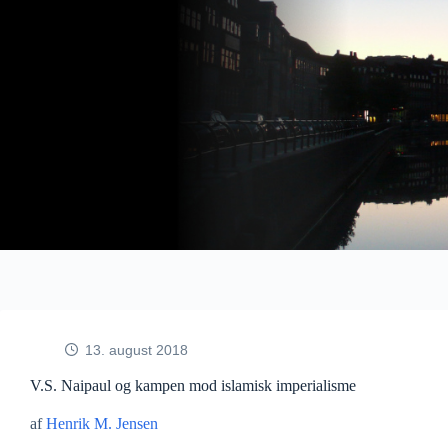
Fortsæt
til
indhold
13. august 2018
V.S. Naipaul og kampen mod islamisk imperialisme
af
Henrik M. Jensen