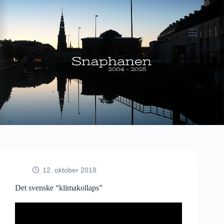
Fortsæt
til
indhold
12. oktober 2018
Det svenske “klimakollaps”