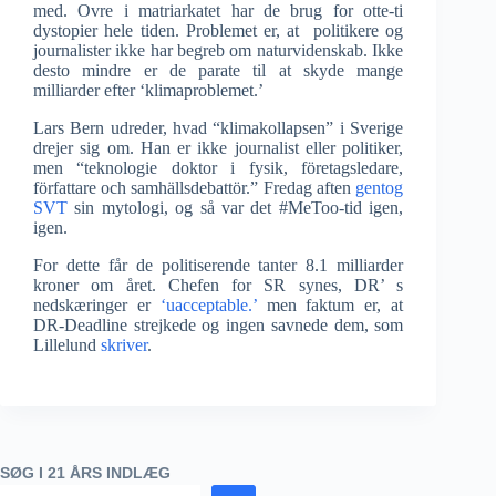
med. Ovre i matriarkatet har de brug for otte-ti
dystopier hele tiden. Problemet er, at politikere og
journalister ikke har begreb om naturvidenskab. Ikke
desto mindre er de parate til at skyde mange
milliarder efter ‘klimaproblemet.’
Lars Bern udreder, hvad “klimakollapsen” i Sverige
drejer sig om. Han er ikke journalist eller politiker,
men “teknologie doktor i fysik, företagsledare,
författare och samhällsdebattör.” Fredag aften
gentog
SVT
sin mytologi, og så var det #MeToo-tid igen,
igen.
For dette får de politiserende tanter 8.1 milliarder
kroner om året. Chefen for SR synes, DR’ s
nedskæringer er
‘uacceptable.’
men faktum er, at
DR-Deadline strejkede og ingen savnede dem, som
Lillelund
skriver
.
SØG I 21 ÅRS INDLÆG