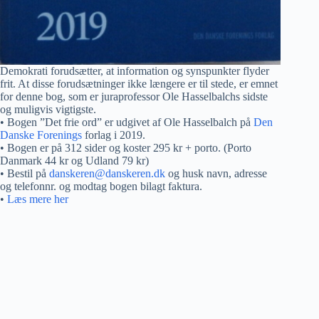
Demokrati forudsætter, at information og synspunkter flyder
frit. At disse forudsætninger ikke længere er til stede, er emnet
for denne bog, som er juraprofessor Ole Hasselbalchs sidste
og muligvis vigtigste.
• Bogen ”Det frie ord” er udgivet af Ole Hasselbalch på
Den
Danske Forenings
forlag i 2019.
• Bogen er på 312 sider og koster 295 kr + porto. (Porto
Danmark 44 kr og Udland 79 kr)
• Bestil på
danskeren@danskeren.dk
og husk navn, adresse
og telefonnr. og modtag bogen bilagt faktura.
•
Læs mere her