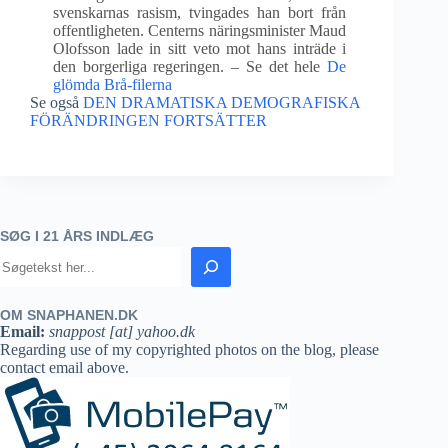
svenskarnas rasism, tvingades han bort från
offentligheten. Centerns näringsminister Maud
Olofsson lade in sitt veto mot hans inträde i
den borgerliga regeringen. – Se det hele
De
glömda Brå-filerna
Se også
DEN DRAMATISKA DEMOGRAFISKA
FÖRÄNDRINGEN FORTSÄTTER
SØG I 21 ÅRS INDLÆG
OM SNAPHANEN.DK
Email:
snappost [at] yahoo.dk
Regarding use of my copyrighted photos on the blog, please
contact email above.