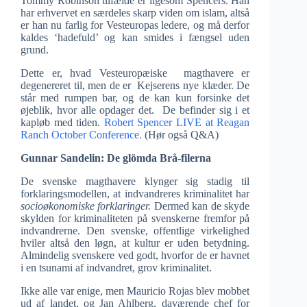
Tommy Robinson tilfælde er ligesom Spencers. Han
har erhvervet en særdeles skarp viden om islam, altså
er han nu farlig for Vesteuropas ledere, og må derfor
kaldes ‘hadefuld’ og kan smides i fængsel uden
grund.
Dette er, hvad Vesteuropæiske magthavere er
degenereret til, men de er Kejserens nye klæder. De
står med rumpen bar, og de kan kun forsinke det
øjeblik, hvor alle opdager det. De befinder sig i et
kapløb med tiden.
Robert Spencer LIVE at Reagan
Ranch October Conference.
(Hør også Q&A)
Gunnar Sandelin: De glömda Brå-filerna
De svenske magthavere klynger sig stadig til
forklaringsmodellen, at indvandreres kriminalitet har
socioøkonomiske forklaringer.
Dermed kan de skyde
skylden for kriminaliteten på svenskerne fremfor på
indvandrerne. Den svenske, offentlige virkelighed
hviler altså den løgn, at kultur er uden betydning.
Almindelig svenskere ved godt, hvorfor de er havnet
i en tsunami af indvandret, grov kriminalitet.
Ikke alle var enige, men Mauricio Rojas blev mobbet
ud af landet, og Jan Ahlberg, daværende chef for