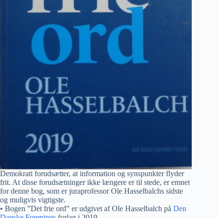
Demokrati forudsætter, at information og synspunkter flyder
frit. At disse forudsætninger ikke længere er til stede, er emnet
for denne bog, som er juraprofessor Ole Hasselbalchs sidste
og muligvis vigtigste.
• Bogen ”Det frie ord” er udgivet af Ole Hasselbalch på
Den
Danske Forenings
forlag i 2019.