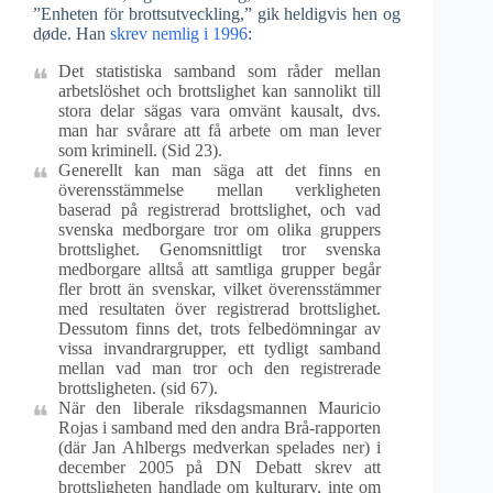
”Enheten för brottsutveckling,” gik heldigvis hen og
døde. Han
skrev nemlig i 1996
:
Det statistiska samband som råder mellan
arbetslöshet och brottslighet kan sannolikt till
stora delar sägas vara omvänt kausalt, dvs.
man har svårare att få arbete om man lever
som kriminell. (Sid 23).
Generellt kan man säga att det finns en
överensstämmelse mellan verkligheten
baserad på registrerad brottslighet, och vad
svenska medborgare tror om olika gruppers
brottslighet. Genomsnittligt tror svenska
medborgare alltså att samtliga grupper begår
fler brott än svenskar, vilket överensstämmer
med resultaten över registrerad brottslighet.
Dessutom finns det, trots felbedömningar av
vissa invandrargrupper, ett tydligt samband
mellan vad man tror och den registrerade
brottsligheten. (sid 67).
När den liberale riksdagsmannen Mauricio
Rojas i samband med den andra Brå-rapporten
(där Jan Ahlbergs medverkan spelades ner) i
december 2005 på DN Debatt skrev att
brottsligheten handlade om kulturarv, inte om