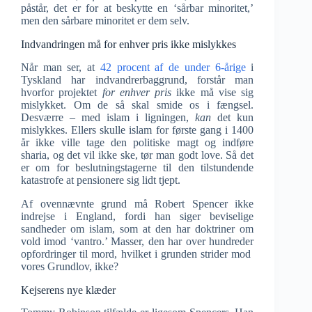
påstår, det er for at beskytte en ‘sårbar minoritet,’
men den sårbare minoritet er dem selv.
Indvandringen må for enhver pris ikke mislykkes
Når man ser, at
42 procent af de under 6-årige
i
Tyskland har indvandrerbaggrund, forstår man
hvorfor projektet
for enhver pris
ikke må vise sig
mislykket. Om de så skal smide os i fængsel.
Desværre – med islam i ligningen,
kan
det kun
mislykkes. Ellers skulle islam for første gang i 1400
år ikke ville tage den politiske magt og indføre
sharia, og det vil ikke ske, tør man godt love. Så det
er om for beslutningstagerne til den tilstundende
katastrofe at pensionere sig lidt tjept.
Af ovennævnte grund må Robert Spencer ikke
indrejse i England, fordi han siger beviselige
sandheder om islam, som at den har doktriner om
vold imod ‘vantro.’ Masser, den har over hundreder
opfordringer til mord, hvilket i grunden strider mod
vores Grundlov, ikke?
Kejserens nye klæder