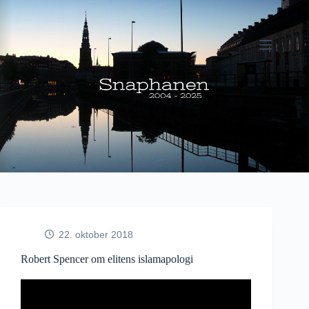
Fortsæt
til
indhold
22. oktober 2018
Robert Spencer om elitens islamapologi