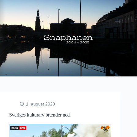
Fortsæt
til
indhold
1. august 2020
Sveriges kulturarv brænder ned