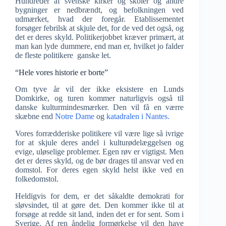
Hundreder af svenske kirker og skoler og andre
bygninger er nedbrændt, og befolkningen ved
udmærket, hvad der foregår. Etablissementet
forsøger febrilsk at skjule det, for de ved det også, og
det er deres skyld. Politikerjobbet kræver primært, at
man kan lyde dummere, end man er, hvilket jo falder
de fleste politikere ganske let.
“Hele vores historie er borte”
Om tyve år vil der ikke eksistere en Lunds
Domkirke, og turen kommer naturligvis også til
danske kulturmindesmærker. Den vil få en værre
skæbne end
Notre Dame
og
katadralen i Nantes.
Vores forrædderiske politikere vil være lige så ivrige
for at skjule deres andel i kulturødelæggelsen og
evige, uløselige problemer. Egen røv er vigtigst. Men
det er deres skyld, og de bør drages til ansvar ved en
domstol. For deres egen skyld helst ikke ved en
folkedomstol.
Heldigvis for dem, er det såkaldte demokrati for
sløvsindet, til at gøre det. Den kommer ikke til at
forsøge at redde sit land, inden det er for sent. Som i
Sverige. Af ren åndelig formørkelse vil den have