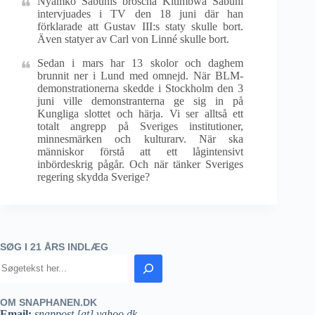
Nyamko Sabunis broscha Kitimbwa Sabuni
intervjuades i TV den 18 juni där han
förklarade att Gustav III:s staty skulle bort.
Även statyer av Carl von Linné skulle bort.
Sedan i mars har 13 skolor och daghem
brunnit ner i Lund med omnejd. När BLM-
demonstrationerna skedde i Stockholm den 3
juni ville demonstranterna ge sig in på
Kungliga slottet och härja. Vi ser alltså ett
totalt angrepp på Sveriges institutioner,
minnesmärken och kulturarv. När ska
människor förstå att ett lågintensivt
inbördeskrig pågår. Och när tänker Sveriges
regering skydda Sverige?
SØG I 21 ÅRS INDLÆG
OM SNAPHANEN.DK
Email:
snappost [at] yahoo.dk