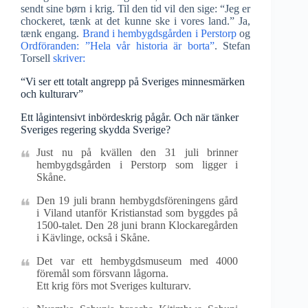
sendt sine børn i krig. Til den tid vil den sige: “Jeg er
chockeret, tænk at det kunne ske i vores land.” Ja,
tænk engang.
Brand i hembygdsgården i Perstorp
og
Ordföranden: ”Hela vår historia är borta”
. Stefan
Torsell
skriver:
“Vi ser ett totalt angrepp på Sveriges minnesmärken
och kulturarv”
Ett lågintensivt inbördeskrig pågår. Och när tänker
Sveriges regering skydda Sverige?
Just nu på kvällen den 31 juli brinner
hembygdsgården i Perstorp som ligger i
Skåne.
Den 19 juli brann hembygdsföreningens gård
i Viland utanför Kristianstad som byggdes på
1500-talet. Den 28 juni brann Klockaregården
i Kävlinge, också i Skåne.
Det var ett hembygdsmuseum med 4000
föremål som försvann lågorna.
Ett krig förs mot Sveriges kulturarv.