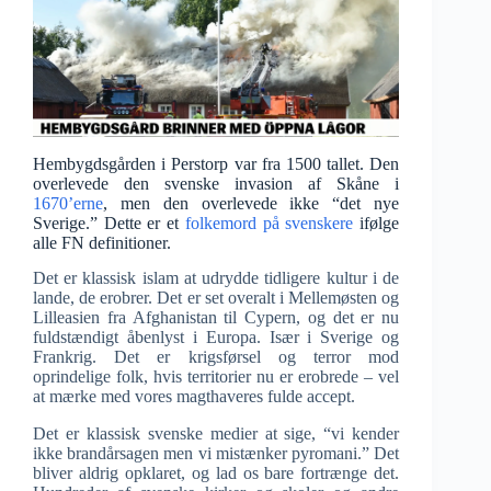
Hembygdsgården i Perstorp var fra 1500 tallet. Den
overlevede den svenske invasion af Skåne i
1670’erne
, men den overlevede ikke “det nye
Sverige.” Dette er et
folkemord på svenskere
ifølge
alle FN definitioner.
Det er klassisk islam at udrydde tidligere kultur i de
lande, de erobrer. Det er set overalt i Mellemøsten og
Lilleasien fra Afghanistan til Cypern, og det er nu
fuldstændigt åbenlyst i Europa. Især i Sverige og
Frankrig. Det er krigsførsel og terror mod
oprindelige folk, hvis territorier nu er erobrede – vel
at mærke med vores magthaveres fulde accept.
Det er klassisk svenske medier at sige, “vi kender
ikke brandårsagen men vi mistænker pyromani.” Det
bliver aldrig opklaret, og lad os bare fortrænge det.