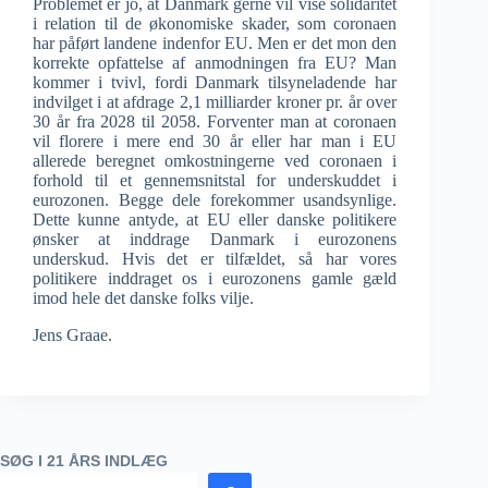
Problemet er jo, at Danmark gerne vil vise solidaritet
i relation til de økonomiske skader, som coronaen
har påført landene indenfor EU. Men er det mon den
korrekte opfattelse af anmodningen fra EU? Man
kommer i tvivl, fordi Danmark tilsyneladende har
indvilget i at afdrage 2,1 milliarder kroner pr. år over
30 år fra 2028 til 2058. Forventer man at coronaen
vil florere i mere end 30 år eller har man i EU
allerede beregnet omkostningerne ved coronaen i
forhold til et gennemsnitstal for underskuddet i
eurozonen. Begge dele forekommer usandsynlige.
Dette kunne antyde, at EU eller danske politikere
ønsker at inddrage Danmark i eurozonens
underskud. Hvis det er tilfældet, så har vores
politikere inddraget os i eurozonens gamle gæld
imod hele det danske folks vilje.
Jens Graae.
SØG I 21 ÅRS INDLÆG