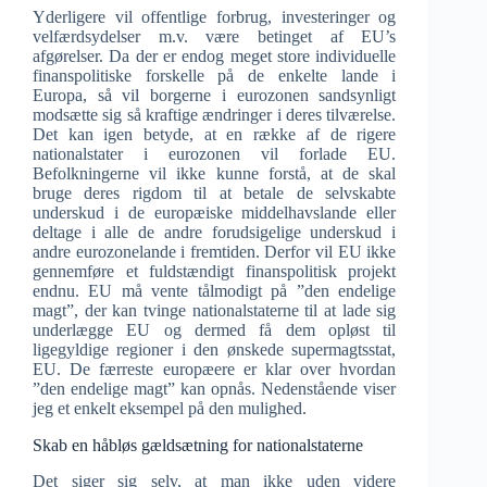
Yderligere vil offentlige forbrug, investeringer og
velfærdsydelser m.v. være betinget af EU’s
afgørelser. Da der er endog meget store individuelle
finanspolitiske forskelle på de enkelte lande i
Europa, så vil borgerne i eurozonen sandsynligt
modsætte sig så kraftige ændringer i deres tilværelse.
Det kan igen betyde, at en række af de rigere
nationalstater i eurozonen vil forlade EU.
Befolkningerne vil ikke kunne forstå, at de skal
bruge deres rigdom til at betale de selvskabte
underskud i de europæiske middelhavslande eller
deltage i alle de andre forudsigelige underskud i
andre eurozonelande i fremtiden. Derfor vil EU ikke
gennemføre et fuldstændigt finanspolitisk projekt
endnu. EU må vente tålmodigt på ”den endelige
magt”, der kan tvinge nationalstaterne til at lade sig
underlægge EU og dermed få dem opløst til
ligegyldige regioner i den ønskede supermagtsstat,
EU. De færreste europæere er klar over hvordan
”den endelige magt” kan opnås. Nedenstående viser
jeg et enkelt eksempel på den mulighed.
Skab en håbløs gældsætning for nationalstaterne
Det siger sig selv, at man ikke uden videre