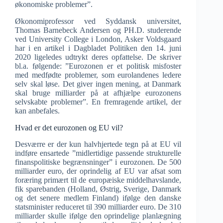
økonomiske problemer”.
Økonomiprofessor ved Syddansk universitet,
Thomas Barnebeck Andersen og PH.D. studerende
ved University College i London, Asker Voldsgaard
har i en artikel i Dagbladet Politiken den 14. juni
2020 ligeledes udtrykt deres opfattelse. De skriver
bl.a. følgende: ”Eurozonen er et politisk misfoster
med medfødte problemer, som eurolandenes ledere
selv skal løse. Det giver ingen mening, at Danmark
skal bruge milliarder på at afhjælpe eurozonens
selvskabte problemer”. En fremragende artikel, der
kan anbefales.
Hvad er det eurozonen og EU vil?
Desværre er der kun halvhjertede tegn på at EU vil
indføre ensartede ”midlertidige passende strukturelle
finanspolitiske begrænsninger” i eurozonen. De 500
milliarder euro, der oprindelig af EU var afsat som
foræring primært til de europæiske middelhavslande,
fik sparebanden (Holland, Østrig, Sverige, Danmark
og det senere medlem Finland) ifølge den danske
statsminister reduceret til 390 milliarder euro. De 310
milliarder skulle ifølge den oprindelige planlægning