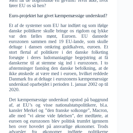
Men får de nogensinde en gevinst? Hvis ikke, hvor
fører EU os så hen?
Euro-projektet har givet kæmpemæssige underskud?
Et af de systemer som EU har indført og som ifølge
danske politikere skulle bringe os rigdom og lykke
var den fælles mønt, Euroen. EU dannede
eurozonen sammen med 19 EU-lande, som skulle
deltage i dansen omkring guldkalven, euroen. Et
stort flertal af politikere i det danske folketing
forsøgte i deres ludomaniagtige begejstring at få
danskerne til at stemme sig ind i eurozonen. I to
afstemninger fastslog den danske befolkning, at de
ikke ønskede at være med i euroen, hvilket reddede
Danmark fra at deltage i eurozonens kæmpemæssige
underskud oparbejdet i perioden 1. januar 2002 op til
2020.
Det kæmpemæssige underskud opstod på baggrund
af, at EU’s og visse nationalstatspolitikere, bl.a.
kansler Merkel og ”den franske solkonge”, Macron,
alle med ”vi alene vide følelsen”, der medførte, at
euroen og eurozonen blev politisk trumfet igennem
hen over hovedet på ansvarlige økonomer. Trods
advarsler fra økonomer indførte politikerne