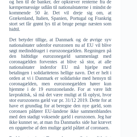
og hen til de banker, der opkræver renterne fra de
kæmpemæssige udlån til nationalstaterne i mindst de
kommende 50 år. Det vil dreje sig om, at
Grækenland, Italien, Spanien, Portugal og Frankrig
stort set får grønt lys til at bruge penge næsten som
hidtil.
Det betyder tillige, at Danmark og de øvrige syv
nationalstater udenfor eurozonen nu af EU vil blive
søgt medinddraget i eurozonegælden. Regningen på
den hidtidige eurozonegæld sammenlagt med
coronagælden forventes at blive så stor, at alle
nationalstater indenfor EU må hjælpe med
betalingen i solidaritetens hellige navn. Det er helt i
orden at vi i Danmark er solidariske med hensyn til
coronagælden, men eurozonegælden hører kun
hjemme i de 19 eurozonelande. For at være lidt
lavpraktisk, så må det være muligt at få oplyst, hvor
stor eurozonens gæld var pr. 31/12 2019. Dette for at
have et grundlag for at beregne den nye gæld, som
coronaen påfører EU-landene ikke sammenblandes
med den stadigt voksende gæld i eurozonen. Jeg har
ikke kunnet se, at man fra Danmarks side har krævet
en opgørelse af den mulige gæld påført af coronaen.