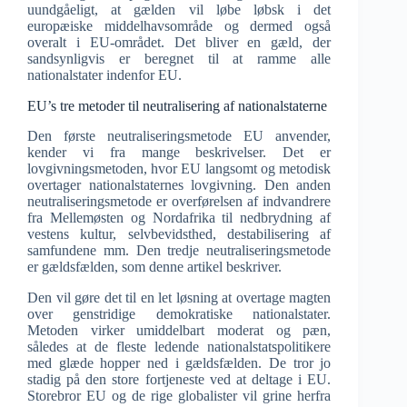
uundgåeligt, at gælden vil løbe løbsk i det
europæiske middelhavsområde og dermed også
overalt i EU-området. Det bliver en gæld, der
sandsynligvis er beregnet til at ramme alle
nationalstater indenfor EU.
EU’s tre metoder til neutralisering af nationalstaterne
Den første neutraliseringsmetode EU anvender,
kender vi fra mange beskrivelser. Det er
lovgivningsmetoden, hvor EU langsomt og metodisk
overtager nationalstaternes lovgivning. Den anden
neutraliseringsmetode er overførelsen af indvandrere
fra Mellemøsten og Nordafrika til nedbrydning af
vestens kultur, selvbevidsthed, destabilisering af
samfundene mm. Den tredje neutraliseringsmetode
er gældsfælden, som denne artikel beskriver.
Den vil gøre det til en let løsning at overtage magten
over genstridige demokratiske nationalstater.
Metoden virker umiddelbart moderat og pæn,
således at de fleste ledende nationalstatspolitikere
med glæde hopper ned i gældsfælden. De tror jo
stadig på den store fortjeneste ved at deltage i EU.
Storebror EU og de rige globalister vil grine herfra