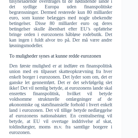
tilsyneladende overdrages til de nødlidende lande i
det sydlige Europa uden finanspolitiske
begrænsninger. Dermed resterede kun 80 milliarder
euro, som kunne belægges med nogle ubekendte
betingelser. Disse 80 milliarder euro og deres
betingelser skulle åbenbart efter EU’s opfattelse
bringe orden i eurozonens håbløse rodebutik. Det
kan ingen i fuldt alvor tro på. Der må være andre
løsningsmodeller.
To muligheder synes at kunne redde eurozonen
Den første mulighed er at indføre en finanspolitisk
union med en tilpasset skatteopkrævning fra hver
enkelt borger i eurozonen. Det lyder som om, det er
ganske let gennemført. Det er det selvfølgelig slet
ikke! Det vil nemlig betyde, at eurozonens lande skal
ensrettes finanspolitisk, hvilket vil betyde
voldsomme strukturelle omlægninger af de
økonomiske og statsfinansielle forhold i hvert enkelt
land i eurozonen. Det vil tillige betyde nedlæggelse
af eurozonens nationalstater. En centralisering vil
betyde, at EU vil overtage inddrivelse af skat,
toldindtægter, moms m.v. fra samtlige borgere i
eurozonen.