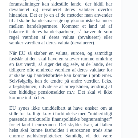
foranstaltninger kan sidestille lande, der hidtil har
devalueret og revalueret deres valutaer overfor
hinanden. Det er jo en af de metoder man anvender
til at skabe handelsmæssige og økonomiske balancer
mellem handelspartnere. Kommer et land ud af
balance til deres handelspartnere, så hæver de som
regel værdien af deres valuta (revaluerer) eller
sænker værdien af deres valuta (devaluerer).
Når EU så skaber en valuta, euroen, og samtidigt
fastslår at den skal have en snæver ramme omkring
en fast værdi, så siger det sig selv, at de lande, der
tidligere ofte ændrede værdien af deres valutaer for
at skabe sig handelsfordele kan komme i problemer.
Selvfølgelig kan de ændre på andre værdier, f.eks.
arbejdslønnen, udvidelse af arbejdstiden, ændring af
den hidtidige pensionsalder m.v. Det skal vi ikke
komme ind på her.
EU synes ikke umiddelbart at have ønsker om at
stille for kraftige krav i forbindelse med ”midlertidigt
passende strukturelle finanspolitiske begrænsninger”
for et land i eurozonen. Det skyldes især, at Italien
helst skal kunne fastholdes i eurozonen trods sine
enorme gældsforpligtelser. Samtidig vil det være