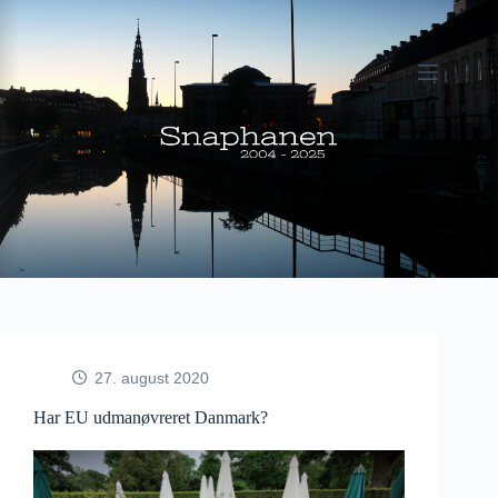
Fortsæt
til
indhold
27. august 2020
Har EU udmanøvreret Danmark?