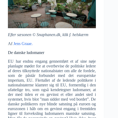
Efter sæsonen © Snaphanen.dk, klik f. helskærm
Af
Jens Graae.
De danske ludomaner
EU har endnu engang gennemført et af sine nøje
planlagte møder for at overbevise de politiske ledere
af deres tilknyttede nationalstater om alle de fordele,
som de påstår forbundet med det europæiske
imperium, EU. Flertallet af de ledende politikere i
nationalstaterne klamrer sig til EU, formentlig i den
ufattelige tro, som også kendetegner ludomaner, at
der med tiden er en gevinst et eller andet sted i
systemet, hvis blot ”man sidder med ved bordet”. De
danske politikeres nye blinde satsning på euroen og
eurozonen i håb om en gevinst engang i fremtiden
ligner til forveksling ludomaners maniske satsning.