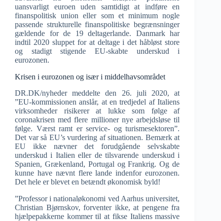
uansvarligt euroen uden samtidigt at indføre en
finanspolitisk union eller som et minimum nogle
passende strukturelle finanspolitiske begrænsninger
gældende for de 19 deltagerlande. Danmark har
indtil 2020 sluppet for at deltage i det håbløst store
og stadigt stigende EU-skabte underskud i
eurozonen.
Krisen i eurozonen og især i middelhavsområdet
DR.DK/nyheder meddelte den 26. juli 2020, at
”EU-kommissionen anslår, at en tredjedel af Italiens
virksomheder risikerer at lukke som følge af
coronakrisen med flere millioner nye arbejdsløse til
følge. Værst ramt er service- og turismesektoren”.
Det var så EU’s vurdering af situationen. Bemærk at
EU ikke nævner det forudgående selvskabte
underskud i Italien eller de tilsvarende underskud i
Spanien, Grækenland, Portugal og Frankrig. Og de
kunne have nævnt flere lande indenfor eurozonen.
Det hele er blevet en betændt økonomisk byld!
”Professor i nationaløkonomi ved Aarhus universitet,
Christian Bjørnskov, forventer ikke, at pengene fra
hjælpepakkerne kommer til at fikse Italiens massive