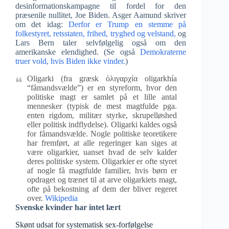
desinformationskampagne til fordel for den
præsenile nullitet, Joe Biden. Asger Aamund skriver
om det idag:
Derfor er Trump en stemme på
folkestyret, retsstaten, frihed, tryghed og velstand,
og
Lars Bern taler selvfølgelig også om den
amerikanske elendighed. (Se også
Demokraterne
truer vold, hvis Biden ikke vinder.
)
Oligarki (fra græsk ὀλιγαρχία oligarkhía
“fåmandsvælde”) er en styreform, hvor den
politiske magt er samlet på et lille antal
mennesker (typisk de mest magtfulde pga.
enten rigdom, militær styrke, skrupelløshed
eller politisk indflydelse). Oligarki kaldes også
for fåmandsvælde. Nogle politiske teoretikere
har fremført, at alle regeringer kan siges at
være oligarkier, uanset hvad de selv kalder
deres politiske system. Oligarkier er ofte styret
af nogle få magtfulde familier, hvis børn er
opdraget og trænet til at arve oligarkiets magt,
ofte på bekostning af dem der bliver regeret
over.
Wikipedia
Svenske kvinder har intet lært
Skønt udsat for systematisk sex-forfølgelse