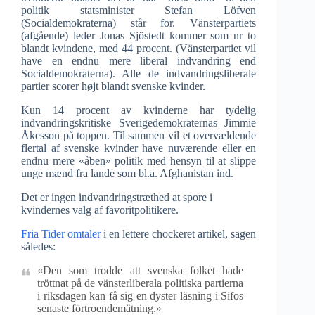
politik statsminister Stefan Löfven
(Socialdemokraterna) står for. Vänsterpartiets
(afgående) leder Jonas Sjöstedt kommer som nr to
blandt kvindene, med 44 procent. (Vänsterpartiet vil
have en endnu mere liberal indvandring end
Socialdemokraterna). Alle de indvandringsliberale
partier scorer højt blandt svenske kvinder.
Kun 14 procent av kvinderne har tydelig
indvandringskritiske Sverigedemokraternas Jimmie
Åkesson på toppen. Til sammen vil et overvældende
flertal af svenske kvinder have nuværende eller en
endnu mere «åben» politik med hensyn til at slippe
unge mænd fra lande som bl.a. Afghanistan ind.
Det er ingen indvandringstræthed at spore i
kvindernes valg af favoritpolitikere.
Fria Tider omtaler
i en lettere chockeret artikel, sagen
således:
«Den som trodde att svenska folket hade
tröttnat på de vänsterliberala politiska partierna
i riksdagen kan få sig en dyster läsning i Sifos
senaste förtroendemätning.»