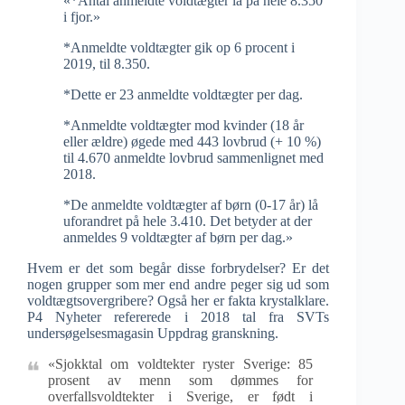
«*Antal anmeldte voldtægter lå på hele 8.350
i fjor.»
*Anmeldte voldtægter gik op 6 procent i
2019, til 8.350.
*Dette er 23 anmeldte voldtægter per dag.
*Anmeldte voldtægter mod kvinder (18 år
eller ældre) øgede med 443 lovbrud (+ 10 %)
til 4.670 anmeldte lovbrud sammenlignet med
2018.
*De anmeldte voldtægter af børn (0-17 år) lå
uforandret på hele 3.410. Det betyder at der
anmeldes 9 voldtægter af børn per dag.»
Hvem er det som begår disse forbrydelser? Er det
nogen grupper som mer end andre peger sig ud som
voldtægtsovergribere? Også her er fakta krystalklare.
P4 Nyheter refererede i 2018 tal fra SVTs
undersøgelsesmagasin Uppdrag granskning.
«Sjokktal om voldtekter ryster Sverige: 85
prosent av menn som dømmes for
overfallsvoldtekter i Sverige, er født i