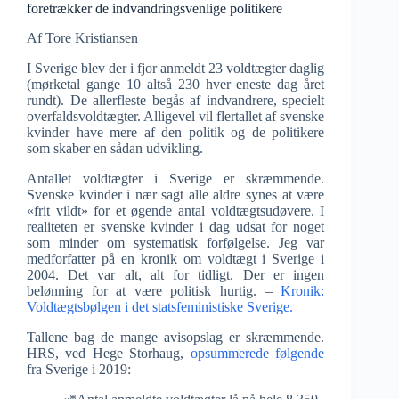
foretrækker de indvandrings­venlige politikere
Af Tore Kristiansen
I Sverige blev der i fjor anmeldt 23 voldtægter daglig
(mørketal gange 10 altså 230 hver eneste dag året
rundt). De allerfleste begås af indvandrere, specielt
overfaldsvoldtægter. Alligevel vil flertallet af svenske
kvinder have mere af den politik og de politikere
som skaber en sådan udvikling.
Antallet voldtægter i Sverige er skræmmende.
Svenske kvinder i nær sagt alle aldre synes at være
«frit vildt» for et øgende antal voldtægtsudøvere. I
realiteten er svenske kvinder i dag udsat for noget
som minder om systematisk forfølgelse. Jeg var
medforfatter på en kronik om voldtægt i Sverige i
2004. Det var alt, alt for tidligt. Der er ingen
belønning for at være politisk hurtig. –
Kronik:
Voldtægtsbølgen i det statsfeministiske Sverige.
Tallene bag de mange avisopslag er skræmmende.
HRS, ved Hege Storhaug,
opsummerede følgende
fra Sverige i 2019: