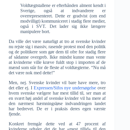
Voldtægtstallene er efterhånden alment kendt i
Sverige, også at indvandrere er
overrepresenteret. Dette er gradvist (om end
modvilligt) kommuniceret i stadig flere medier,
også i SVT. Det lader sig ikke længere
manipulere bort.
Da ville det være naturligt at tro at svenske kvinder
nu rejste sig i massiv, rasende protest mod den politik
og de politikere som gør dem til ofre for stadig flere
af sådanne overgreb. Ikke mindst kunne man vente
at kvinderne ville kræve fuldt stop i importen af de
mænd som står for de fleste af voldtægterne. “Nu må
det være nok med dette!”
Men, nej. Svenske kvinder vil bare have mere, tro
det eller ej. I
Expressen/Sifos nye undersøgelse
over
hvem svenske vælgere har mest tillid til, ser man at
en svært høj andel af svenske kvinder vil ha mere af
den nærmest hæmningsløse indvandringen landet
har bedrevet. De er i praksis deres egen værste
fjende.
Konkret fremgår dette ved at 47 procent af
kvinderne udtaler det de har «mest tillid» til den