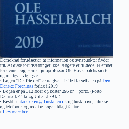
Demokrati forudsætter, at information og synspunkter flyder
frit. At disse forudsætninger ikke længere er til stede, er emnet
for denne bog, som er juraprofessor Ole Hasselbalchs sidste
og muligvis vigtigste.
• Bogen ”Det frie ord” er udgivet af Ole Hasselbalch på
Den
Danske Forenings
forlag i 2019.
• Bogen er på 312 sider og koster 295 kr + porto. (Porto
Danmark 44 kr og Udland 79 kr)
• Bestil på
danskeren@danskeren.dk
og husk navn, adresse
og telefonnr. og modtag bogen bilagt faktura.
•
Læs mere her