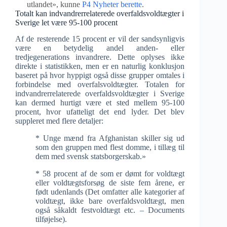
utlandet», kunne
P4 Nyheter berette
.
Totalt kan indvandrerrelaterede overfaldsvoldtægter i
Sverige let være 95-100 procent
Af de resterende 15 procent er vil der sandsynligvis
være en betydelig andel anden- eller
tredjegenerations invandrere. Dette oplyses ikke
direkte i statistikken, men er en naturlig konklusjon
baseret på hvor hyppigt også disse grupper omtales i
forbindelse med overfalsvoldtægter. Totalen for
indvandrerrelaterede overfaldsvoldtægter i Sverige
kan dermed hurtigt være et sted mellem 95-100
procent, hvor ufatteligt det end lyder. Det blev
suppleret med flere detaljer:
* Unge mænd fra Afghanistan skiller sig ud
som den gruppen med flest domme, i tillæg til
dem med svensk statsborgerskab.»
* 58 procent af de som er dømt for voldtægt
eller voldtægtsforsøg de siste fem årene, er
født udenlands (Det omfatter alle kategorier af
voldtægt, ikke bare overfaldsvoldtægt, men
også såkaldt festvoldtægt etc. – Documents
tilføjelse).