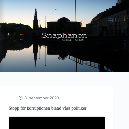
Fortsæt
til
indhold
8. september 2020
Stopp för korruptionen bland våra politiker