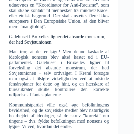
udnævnes en ”Koordinator for Anti-Racisme”, som
skal skabe kontakt til mennesker fra mindretalsrace-
eller etnisk baggrund. Der skal ansættes flere ikke-
europæere i Den Europæiske Union, så den bliver
mere ”mangfoldig”.
Galehuset i Bruxelles ligner det absurde monstrum,
der hed Sovjetunionen
Man tror, at det er løgn! Men denne kaskade af
ideologisk nonsens blev altså kastet ud i EU-
parlamentet. Galehuset i Bruxelles ligner til
forveksling det absurde monstrum, der hed
Sovjetunionen – selv ordvalget. I Kreml forsøgte
man også at tilsløre virkeligheden ved at udstede
femårsplaner for dette og hint, og en hærskare af
bureaukrater skulle kontrollere den korrekte
udførelse af fantasiplanerne.
Kommunistpartiet ville også øge befolkningens
bevidsthed, og de sovjetiske medier blev naturligvis
bearbejdet af ideologer, så de skrev ”korrekt” om
tingene – dvs. fyldte befolkningen med nonsens og
løgne. Vi ved, hvordan det endte.