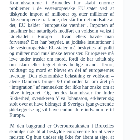
Kommissærerne i Bruxelles har skabt enorme
problemer i de vesteuropæiske EU-stater ved at
tilskynde import af millioner og atter millioner af
ikke-europæere fra lande, der står for det modsatte af
det, EU kalder ”europæiske værdier”. Importen af
muslimer har naturligvis medført en voldsom vækst i
jødehadet i Europa – hvad ellers havde man
forventet? Det har betydet, at jødiske institutioner i
de vesteuropæiske EU-stater må beskyttes af politi
og militær mod muslimske terrorister. Europæere må
leve under trusler om mord, fordi de har udtalt sig
om islam eller tegnet dens hellige mand. Terror,
voldtægt og mord er blevet en del af europæernes
hverdag. Den økonomiske belastning er voldsom –
alene Danmark bruger 90 milliarder kr. om året på
”integration” af mennesker, der ikke har ønske om at
blive integreret. Og hendes kommissær for Indre
Sikkerhed, svenskeren Ylva Johansson, erklærer sig
stolt over at have bidraget til Sveriges igangværende
ødelæggelse og vil have endnu flere indvandrere til
Europa.
På den baggrund er Overbureaukraten i Bruxelles
skamløs nok til at beskylde europæerne for at være
racister. Og hun undser sig ikke for åbent at sige, at