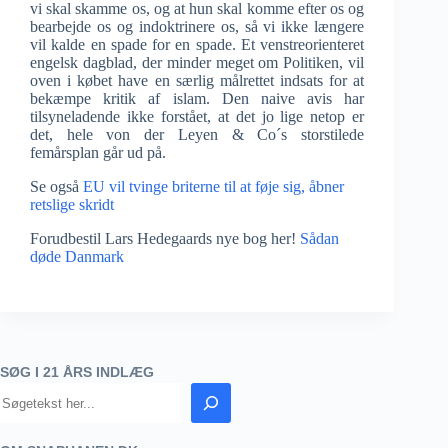
vi skal skamme os, og at hun skal komme efter os og
bearbejde os og indoktrinere os, så vi ikke længere
vil kalde en spade for en spade. Et venstreorienteret
engelsk dagblad, der minder meget om Politiken, vil
oven i købet have en særlig målrettet indsats for at
bekæmpe kritik af islam. Den naive avis har
tilsyneladende ikke forstået, at det jo lige netop er
det, hele von der Leyen & Co´s storstilede
femårsplan går ud på.
Se også
EU vil tvinge briterne til at føje sig, åbner
retslige skridt
Forudbestil Lars Hedegaards nye bog her!
Sådan
døde Danmark
SØG I 21 ÅRS INDLÆG