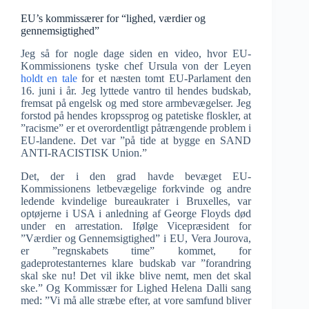
EU’s kommissærer for “lighed, værdier og
gennemsigtighed”
Jeg så for nogle dage siden en video, hvor EU-
Kommissionens tyske chef Ursula von der Leyen
holdt en tale
for et næsten tomt EU-Parlament den
16. juni i år. Jeg lyttede vantro til hendes budskab,
fremsat på engelsk og med store armbevægelser. Jeg
forstod på hendes kropssprog og patetiske floskler, at
”racisme” er et overordentligt påtrængende problem i
EU-landene. Det var ”på tide at bygge en SAND
ANTI-RACISTISK Union.”
Det, der i den grad havde bevæget EU-
Kommissionens letbevægelige forkvinde og andre
ledende kvindelige bureaukrater i Bruxelles, var
optøjerne i USA i anledning af George Floyds død
under en arrestation. Ifølge Vicepræsident for
”Værdier og Gennemsigtighed” i EU, Vera Jourova,
er ”regnskabets time” kommet, for
gadeprotestanternes klare budskab var ”forandring
skal ske nu! Det vil ikke blive nemt, men det skal
ske.” Og Kommissær for Lighed Helena Dalli sang
med: ”Vi må alle stræbe efter, at vore samfund bliver