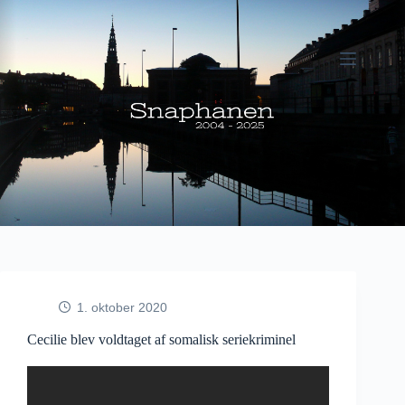
Fortsæt
til
indhold
1. oktober 2020
Cecilie blev voldtaget af somalisk seriekriminel