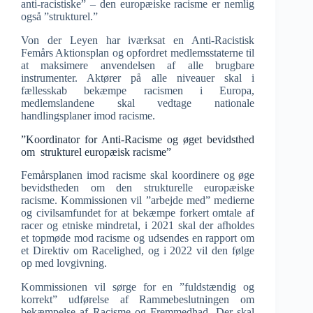
anti-racistiske” – den europæiske racisme er nemlig
også ”strukturel.”
Von der Leyen har iværksat en Anti-Racistisk
Femårs Aktionsplan og opfordret medlemsstaterne til
at maksimere anvendelsen af alle brugbare
instrumenter. Aktører på alle niveauer skal i
fællesskab bekæmpe racismen i Europa,
medlemslandene skal vedtage nationale
handlingsplaner imod racisme.
”Koordinator for Anti-Racisme og øget bevidsthed
om strukturel europæisk racisme”
Femårsplanen imod racisme skal koordinere og øge
bevidstheden om den strukturelle europæiske
racisme. Kommissionen vil ”arbejde med” medierne
og civilsamfundet for at bekæmpe forkert omtale af
racer og etniske mindretal, i 2021 skal der afholdes
et topmøde mod racisme og udsendes en rapport om
et Direktiv om Racelighed, og i 2022 vil den følge
op med lovgivning.
Kommissionen vil sørge for en ”fuldstændig og
korrekt” udførelse af Rammebeslutningen om
bekæmpelse af Racisme og Fremmedhad. Der skal