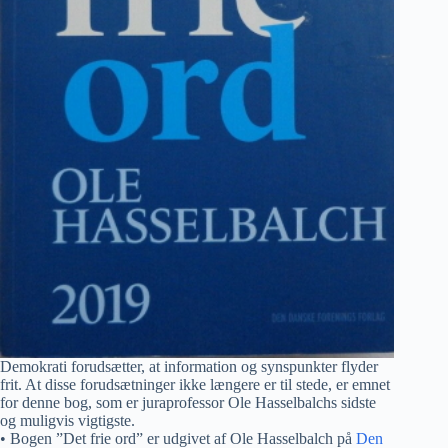
Demokrati forudsætter, at information og synspunkter flyder
frit. At disse forudsætninger ikke længere er til stede, er emnet
for denne bog, som er juraprofessor Ole Hasselbalchs sidste
og muligvis vigtigste.
• Bogen ”Det frie ord” er udgivet af Ole Hasselbalch på
Den