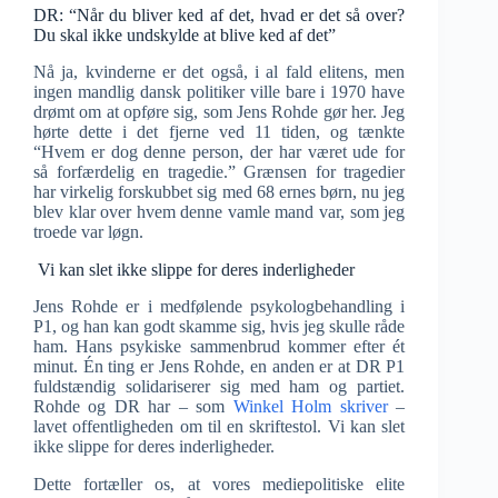
DR: “Når du bliver ked af det, hvad er det så over?
Du skal ikke undskylde at blive ked af det”
Nå ja, kvinderne er det også, i al fald elitens, men
ingen mandlig dansk politiker ville bare i 1970 have
drømt om at opføre sig, som Jens Rohde gør her. Jeg
hørte dette i det fjerne ved 11 tiden, og tænkte
“Hvem er dog denne person, der har været ude for
så forfærdelig en tragedie.” Grænsen for tragedier
har virkelig forskubbet sig med 68 ernes børn, nu jeg
blev klar over hvem denne vamle mand var, som jeg
troede var løgn.
Vi kan slet ikke slippe for deres inderligheder
Jens Rohde er i medfølende psykologbehandling i
P1, og han kan godt skamme sig, hvis jeg skulle råde
ham. Hans psykiske sammenbrud kommer efter ét
minut. Én ting er Jens Rohde, en anden er at DR P1
fuldstændig solidariserer sig med ham og partiet.
Rohde og DR har – som
Winkel Holm skriver
–
lavet offentligheden om til en skriftestol. Vi kan slet
ikke slippe for deres inderligheder.
Dette fortæller os, at vores mediepolitiske elite