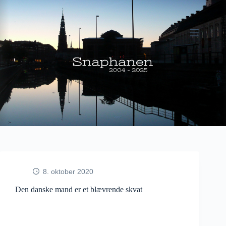
Fortsæt
til
indhold
8. oktober 2020
Den danske mand er et blævrende skvat