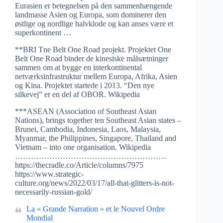
Eurasien er betegnelsen på den sammenhængende
landmasse Asien og Europa, som dominerer den
østlige og nordlige halvklode og kan anses være et
superkontinent …
**BRI Tne Belt One Road projekt. Projektet One
Belt One Road binder de kinesiske målsætninger
sammen om at bygge en interkontinental
netværksinfrastruktur mellem Europa, Afrika, Asien
og Kina. Projektet startede i 2013. “Den nye
silkevej” er en del af OBOR. Wikipedia
***ASEAN (Association of Southeast Asian
Nations), brings together ten Southeast Asian states –
Brunei, Cambodia, Indonesia, Laos, Malaysia,
Myanmar, the Philippines, Singapore, Thailand and
Vietnam – into one organisation. Wikipedia
…………………………………………………
https://thecradle.co/Article/columns/7975
https://www.strategic-
culture.org/news/2022/03/17/all-that-glitters-is-not-
necessarily-russian-gold/
La « Grande Narration » et le Nouvel Ordre
Mondial