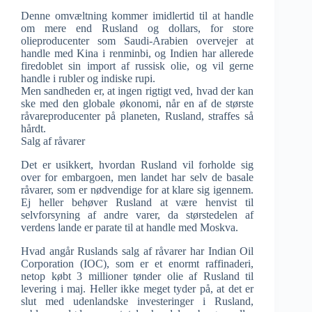
Denne omvæltning kommer imidlertid til at handle
om mere end Rusland og dollars, for store
olieproducenter som Saudi-Arabien overvejer at
handle med Kina i renminbi, og Indien har allerede
firedoblet sin import af russisk olie, og vil gerne
handle i rubler og indiske rupi.
Men sandheden er, at ingen rigtigt ved, hvad der kan
ske med den globale økonomi, når en af de største
råvareproducenter på planeten, Rusland, straffes så
hårdt.
Salg af råvarer
Det er usikkert, hvordan Rusland vil forholde sig
over for embargoen, men landet har selv de basale
råvarer, som er nødvendige for at klare sig igennem.
Ej heller behøver Rusland at være henvist til
selvforsyning af andre varer, da størstedelen af
verdens lande er parate til at handle med Moskva.
Hvad angår Ruslands salg af råvarer har Indian Oil
Corporation (IOC), som er et enormt raffinaderi,
netop købt 3 millioner tønder olie af Rusland til
levering i maj. Heller ikke meget tyder på, at det er
slut med udenlandske investeringer i Rusland,