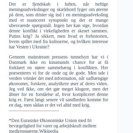
Der er fjendskab i luften, når heftige
meningsudvekslinger og skældsord fyger om ørerne
på dem, som drister sig ind i en meningsudveksling
med et nuanceret synspunkt og der er mange
ubesvarede spørgsmål. Ingen her kan sige, hvordan
denne konflikt i virkeligheden er skruet sammen.
Putins krig? Ja sikkert, men hvad er forhistorien,
hvem spiller med fra kulisserne, og hvilken interesse
har Vesten i Ukraine?
Gennem mainstream pressens tunnelsyn har vi i
Danmark ikke en kinamands chance for at få
forklaret en større sammehæng i konflikten. Her
præsenteres vi for de onde og de gode. Men ude i
verden vrimler det med information, når uafhængige
økonomer, forskere, analytikere øser af deres viden.
Jeg ved ikke, om det gør meget klogere, men det
åbner for en forståelse af, hvor kompliceret denne
krig er. Først langt senere vil sandheden komme for
en dag, men sådan er det vel altid med krig.
——————————–
*Den Eurasiske Økonomiske Union med fri
bevægelighed for varer og arbejdskraft mellem
medlemstaterne.Wikipedia