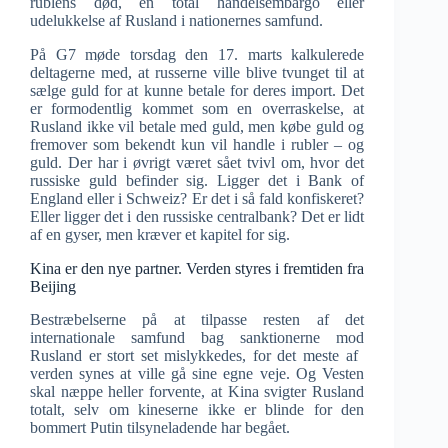
rublens død, en total handelsembargo eller
udelukkelse af Rusland i nationernes samfund.
På G7 møde torsdag den 17. marts kalkulerede
deltagerne med, at russerne ville blive tvunget til at
sælge guld for at kunne betale for deres import. Det
er formodentlig kommet som en overraskelse, at
Rusland ikke vil betale med guld, men købe guld og
fremover som bekendt kun vil handle i rubler – og
guld. Der har i øvrigt været sået tvivl om, hvor det
russiske guld befinder sig. Ligger det i Bank of
England eller i Schweiz? Er det i så fald konfiskeret?
Eller ligger det i den russiske centralbank? Det er lidt
af en gyser, men kræver et kapitel for sig.
Kina er den nye partner. Verden styres i fremtiden fra
Beijing
Bestræbelserne på at tilpasse resten af ​​det
internationale samfund bag sanktionerne mod
Rusland er stort set mislykkedes, for det meste af ​​
verden synes at ville gå sine egne veje. Og Vesten
skal næppe heller forvente, at Kina svigter Rusland
totalt, selv om kineserne ikke er blinde for den
bommert Putin tilsyneladende har begået.