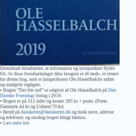
Demokrati forudsætter, at information og synspunkter flyder
frit. At disse forudsætninger ikke længere er til stede, er emnet
for denne bog, som er juraprofessor Ole Hasselbalchs sidste
og muligvis vigtigste.
• Bogen ”Det frie ord” er udgivet af Ole Hasselbalch på
Den
Danske Forenings
forlag i 2019.
• Bogen er på 312 sider og koster 295 kr + porto. (Porto
Danmark 44 kr og Udland 79 kr)
• Bestil på
danskeren@danskeren.dk
og husk navn, adresse
og telefonnr. og modtag bogen bilagt faktura.
•
Læs mere her