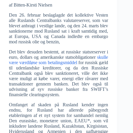
af Bitten-Kirsti Nielsen
Den 26. februar beslaglagde det kollektive Vesten
alle Ruslands Centralbanks valutareserver, som var
blevet anbragt i vestlige lande, og den 24. marts blev
sanktionerne mod Rusland sat i kraft samtidig med,
at Europa, USA og Canada indledte en embargo
mod russisk olie og benzin,
Det blev desuden bestemt, at russiske statsreserver i
euro, dollars og amerikanske statsobligationer
skulle
være værdiløse som betalingsmiddel
for russisk gæld
til udenlandske kreditorer, og da den Russiske
Centralbank også blev sanktioneret, ville det ikke
være muligt at købe varer, energi eller råvarer med
transaktioner gennem banken. Det blev også til
udvisning af syv russiske banker fra SWIFT’s
finansielle clearingssystem.
Omfanget af skaden på Rusland kender ingen
endnu, for Rusland har allerede påbegyndt
etableringen af et nyt system for samhandel nemlig
Den eurasiske, monetære union, EAEU*, som vil
inkludere landene Rusland, Kazakhstan, Kirgisistan,
Hviderusland og Armenien i den uafhængige