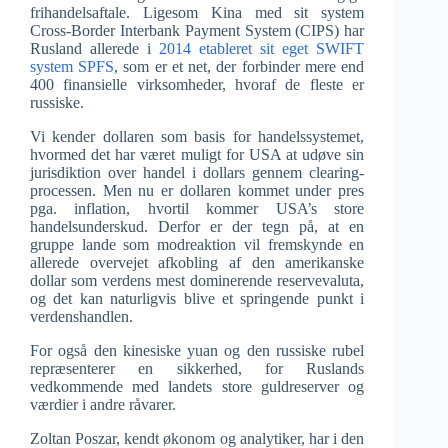
frihandelsaftale. Ligesom Kina med sit system
Cross-Border Interbank Payment System (CIPS) har
Rusland allerede i
2014 etableret sit eget SWIFT
system SPFS
, som er et net, der forbinder mere end
400 finansielle virksomheder, hvoraf de fleste er
russiske.
Vi kender dollaren som basis for handelssystemet,
hvormed det har været muligt for USA at udøve sin
jurisdiktion over handel i dollars gennem clearing-
processen. Men nu er dollaren kommet under pres
pga. inflation, hvortil kommer USA’s store
handelsunderskud. Derfor er der tegn på, at en
gruppe lande som modreaktion vil fremskynde en
allerede overvejet afkobling af den amerikanske
dollar som verdens mest dominerende reservevaluta,
og det kan naturligvis blive et springende punkt i
verdenshandlen.
For også den kinesiske yuan og den russiske rubel
repræsenterer en sikkerhed, for Ruslands
vedkommende med landets store guldreserver og
værdier i andre råvarer.
Zoltan Poszar, kendt økonom og analytiker, har i den