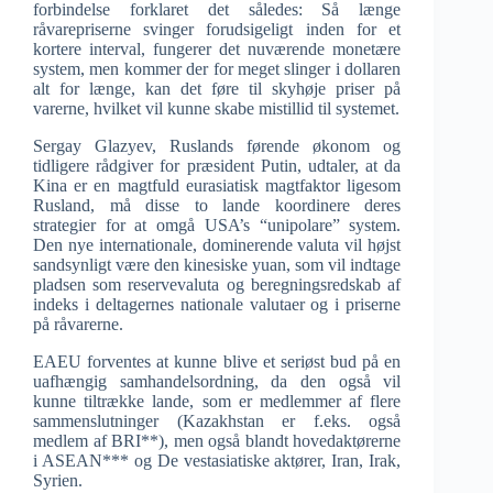
forbindelse forklaret det således: Så længe
råvarepriserne svinger forudsigeligt inden for et
kortere interval, fungerer det nuværende monetære
system, men kommer der for meget slinger i dollaren
alt for længe, kan det føre til skyhøje priser på
varerne, hvilket vil kunne skabe mistillid til systemet.
Sergay Glazyev, Ruslands førende økonom og
tidligere rådgiver for præsident Putin, udtaler, at da
Kina er en magtfuld eurasiatisk magtfaktor ligesom
Rusland, må disse to lande koordinere deres
strategier for at omgå USA’s “unipolare” system.
Den nye internationale, dominerende valuta vil højst
sandsynligt være den kinesiske yuan, som vil indtage
pladsen som reservevaluta og beregningsredskab af
indeks i deltagernes nationale valutaer og i priserne
på råvarerne.
EAEU forventes at kunne blive et seriøst bud på en
uafhængig samhandelsordning, da den også vil
kunne tiltrække lande, som er medlemmer af flere
sammenslutninger (Kazakhstan er f.eks. også
medlem af BRI**), men også blandt hovedaktørerne
i ASEAN*** og De vestasiatiske aktører, Iran, Irak,
Syrien.