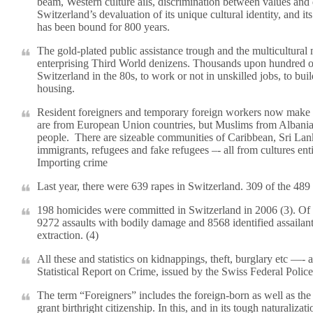
beam, Western culture ails, discrimination between values and 
Switzerland’s devaluation of its unique cultural identity, and i
has been bound for 800 years.
The gold-plated public assistance trough and the multicultural 
enterprising Third World denizens. Thousands upon hundred of 
Switzerland in the 80s, to work or not in unskilled jobs, to bu
housing.
Resident foreigners and temporary foreign workers now make 
are from European Union countries, but Muslims from Albania
people. There are sizeable communities of Caribbean, Sri Lank
immigrants, refugees and fake refugees –- all from cultures ent
Importing crime
Last year, there were 639 rapes in Switzerland. 309 of the 489 i
198 homicides were committed in Switzerland in 2006 (3). Of t
9272 assaults with bodily damage and 8568 identified assailant
extraction. (4)
All these and statistics on kidnappings, theft, burglary etc —- 
Statistical Report on Crime, issued by the Swiss Federal Police
The term “Foreigners” includes the foreign-born as well as the
grant birthright citizenship. In this, and in its tough naturaliz