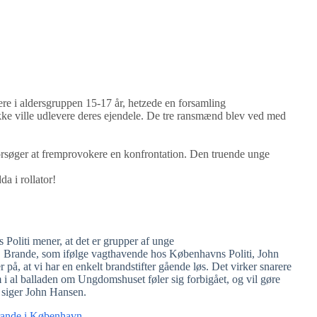
e i aldersgruppen 15-17 år, hetzede en forsamling
ikke ville udlevere deres ejendele. De tre ransmænd blev ved med
forsøger at fremprovokere en konfrontation. Den truende unge
da i rollator!
 Politi mener, at det er grupper af unge
e. Brande, som ifølge vagthavende hos Københavns Politi, John
 på, at vi har en enkelt brandstifter gående løs. Det virker snarere
i al balladen om Ungdomshuset føler sig forbigået, og vil gøre
, siger John Hansen.
brande i København