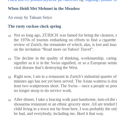
When Heidi Met Mehmet in the Meadow
An essay by Takuan Seiyo
The rusty cuckoo clock spring
Not so long ago, ZÜRICH was famed for being the cleanest, mos
the 1970s of tourists embarking on efforts to find a cigaret
review of Zurich, the remainder of which, alas, is lost and in
on the invitation “Read more on Yahoo! Travel”.
The decline in the quality of thinking, workmanship, caring
signifier as it is in the Swiss signified, or so a European se
viral disease that’s destroying the West.
Right now, I am in a restaurant in Zurich’s industrial quarter o
minutes ago has not yet been served. The Asian waitress is doing 
least two waitpersons short. The Swiss – once a people so poor 
no longer stoop to do service work.
After dinner, I take a bracing walk past handsome, turn-of-the
shouarma restaurant or an ethnic grocery store. All are tend
child living in a town not far from here, I was probably the on
be had, and everybody, including me, liked it that way.