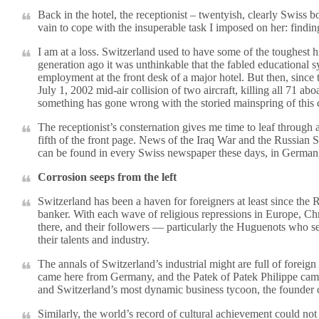
Back in the hotel, the receptionist – twentyish, clearly Swiss b
vain to cope with the insuperable task I imposed on her: findin
I am at a loss. Switzerland used to have some of the toughest h
generation ago it was unthinkable that the fabled educational 
employment at the front desk of a major hotel. But then, since 
July 1, 2002 mid-air collision of two aircraft, killing all 71 a
something has gone wrong with the storied mainspring of this 
The receptionist’s consternation gives me time to leaf through 
fifth of the front page. News of the Iraq War and the Russian
can be found in every Swiss newspaper these days, in German, F
Corrosion seeps from the left
Switzerland has been a haven for foreigners at least since the
banker. With each wave of religious repressions in Europe, Ch
there, and their followers — particularly the Huguenots who 
their talents and industry.
The annals of Switzerland’s industrial might are full of foreign
came here from Germany, and the Patek of Patek Philippe ca
and Switzerland’s most dynamic business tycoon, the founder
Similarly, the world’s record of cultural achievement could not