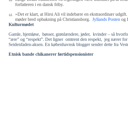
forfatteren i en dansk friby.
»Det er klart, at Hirsi Ali vil indebære en ekstraordinær udgift.
møder bred opbakning på Christiansborg.
Jyllands Posten
og
Kulturmødet
Gamle, hjemløse, bøsser, grønlændere, jøder, kvinder – så hvorfo
“ære” og “respekt”. Det ligner omtrent den respekt, jeg nærer for
Seidenfaden-aksen. En københavnsk blogger sender dette fra Veste
Etnisk bande chikanerer førtidspensionister