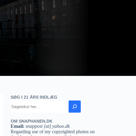
SØG I 21 ÅRS INDLÆG
OM SNAPHANEN.DK
Email:
snappost [at] yahoo.dk
Regarding use of my copyrighted photos on