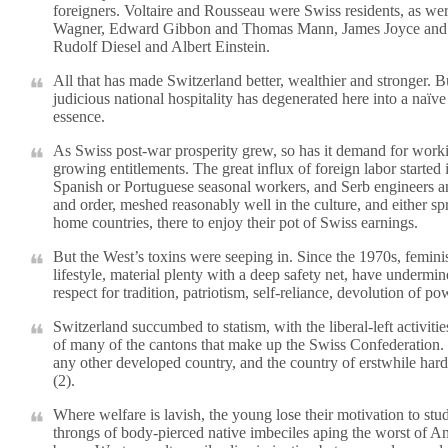
foreigners. Voltaire and Rousseau were Swiss residents, as w
Wagner, Edward Gibbon and Thomas Mann, James Joyce and J
Rudolf Diesel and Albert Einstein.
All that has made Switzerland better, wealthier and stronger. Bu
judicious national hospitality has degenerated here into a naïv
essence.
As Swiss post-war prosperity grew, so has it demand for workin
growing entitlements. The great influx of foreign labor started 
Spanish or Portuguese seasonal workers, and Serb engineers and 
and order, meshed reasonably well in the culture, and either spr
home countries, there to enjoy their pot of Swiss earnings.
But the West’s toxins were seeping in. Since the 1970s, feminis
lifestyle, material plenty with a deep safety net, have undermi
respect for tradition, patriotism, self-reliance, devolution of p
Switzerland succumbed to statism, with the liberal-left activi
of many of the cantons that make up the Swiss Confederation. 
any other developed country, and the country of erstwhile hard 
(2).
Where welfare is lavish, the young lose their motivation to st
throngs of body-pierced native imbeciles aping the worst of Am