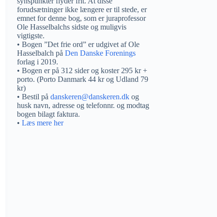
synspunkter flyder frit. At disse
forudsætninger ikke længere er til stede, er
emnet for denne bog, som er juraprofessor
Ole Hasselbalchs sidste og muligvis
vigtigste.
• Bogen ”Det frie ord” er udgivet af Ole
Hasselbalch på
Den Danske Forenings
forlag i 2019.
• Bogen er på 312 sider og koster 295 kr +
porto. (Porto Danmark 44 kr og Udland 79
kr)
• Bestil på
danskeren@danskeren.dk
og
husk navn, adresse og telefonnr. og modtag
bogen bilagt faktura.
•
Læs mere her