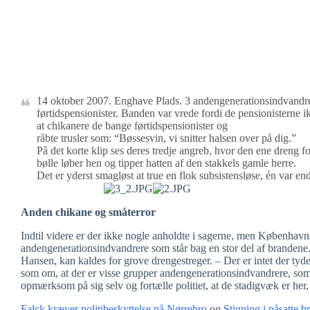
14 oktober 2007. Enghave Plads. 3 andengenerationsindvandrer
førtidspensionister. Banden var vrede fordi de pensionisterne 
at chikanere de bange førtidspensionister og
råbte trusler som: “Bøssesvin, vi snitter halsen over på dig.”
På det korte klip ses deres tredje angreb, hvor den ene dreng 
bølle løber hen og tipper hatten af den stakkels gamle herre.
Det er yderst smagløst at true en flok subsistensløse, én var end
Anden chikane og småterror
Indtil videre er der ikke nogle anholdte i sagerne, men Københavns
andengenerationsindvandrere som står bag en stor del af branden
Hansen, kan kaldes for grove drengestreger. – Der er intet der tyder
som om, at der er visse grupper andengenerationsindvandrere, som 
opmærksom på sig selv og fortælle politiet, at de stadigvæk er her
Falck kræver politibeskyttelse på Nørrebro
og
Stigning i påsatte 