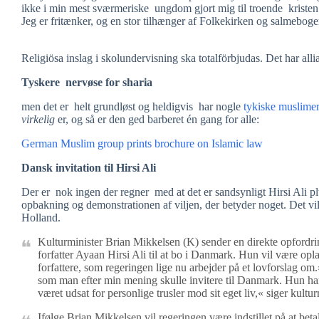
ikke i min mest sværmeriske ungdom gjort mig til troende kristen 
Jeg er fritænker, og en stor tilhænger af Folkekirken og salmeboge
Religiösa inslag i skolundervisning ska totalförbjudas. Det har al
Tyskere nervøse for sharia
men det er helt grundløst og heldigvis har nogle
tykiske muslime
virkelig
er, og så er den ged barberet én gang for alle:
German Muslim group prints brochure on Islamic law
Dansk invitation til Hirsi Ali
Der er nok ingen der regner med at det er sandsynligt Hirsi Ali 
opbakning og demonstrationen af viljen, der betyder noget. Det v
Holland.
Kulturminister Brian Mikkelsen (K) sender en direkte opfordri
forfatter Ayaan Hirsi Ali til at bo i Danmark.
Hun vil være oplag
forfattere, som regeringen lige nu arbejder på et lovforslag om.
som man efter min mening skulle invitere til Danmark. Hun h
været udsat for personlige trusler mod sit eget liv,« siger kultu
Ifølge Brian Mikkelsen vil regeringen være indstillet på at beta