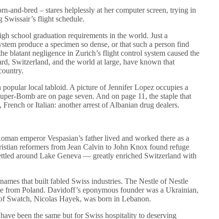
orn-and-bred – stares helplessly at her computer screen, trying in
g Swissair’s flight schedule.
igh school graduation requirements in the world. Just a
system produce a specimen so dense, or that such a person find
the blatant negligence in Zurich’s flight control system caused the
board, Switzerland, and the world at large, have known that
country.
a popular local tabloid. A picture of Jennifer Lopez occupies a
 Super-Bomb are on page seven. And on page 11, the staple that
rench or Italian: another arrest of Albanian drug dealers.
 Roman emperor Vespasian’s father lived and worked there as a
ristian reformers from Jean Calvin to John Knox found refuge
settled around Lake Geneva — greatly enriched Switzerland with
 names that built fabled Swiss industries. The Nestle of Nestle
me from Poland. Davidoff’s eponymous founder was a Ukrainian,
 of Swatch, Nicolas Hayek, was born in Lebanon.
 have been the same but for Swiss hospitality to deserving