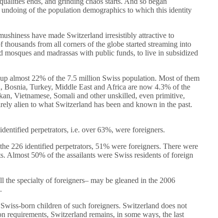
qualities ends, and grinding chaos starts. And so began
ts undoing of the population demographics to which this identity
mushiness have made Switzerland irresistibly attractive to
thousands from all corners of the globe started streaming into
ild mosques and madrassas with public funds, to live in subsidized
up almost 22% of the 7.5 million Swiss population. Most of them
, Bosnia, Turkey, Middle East and Africa are now 4.3% of the
an, Vietnamese, Somali and other unskilled, even primitive,
irely alien to what Switzerland has been and known in the past.
dentified perpetrators, i.e. over 63%, were foreigners.
he 226 identified perpetrators, 51% were foreigners. There were
s. Almost 50% of the assailants were Swiss residents of foreign
all the specialty of foreigners– may be gleaned in the 2006
.
 Swiss-born children of such foreigners. Switzerland does not
ation requirements, Switzerland remains, in some ways, the last