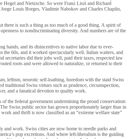
ere Hegel and Nietzsche. So were Franz Liszt and Richard
orge Louis Borges, Vladimir Nabokov and Charles Chaplin,
t there is such a thing as too much of a good thing. A spirit of
e openness to nondiscriminating diversity. And numbers are of the
g hands, and its disincentives to native labor due to ever-
in the 60s, and it worked spectacularly well. Italian waiters, and
secretaries did their jobs well, paid their taxes, respected law
outed roots and were allowed to naturalize, or returned to their
m, leftism, neurotic self-loathing, boredom with the staid Swiss
ned traditional Swiss virtues such as prudence, circumspection,
ower, and a fanatical devotion to quality work.
ties of the federal government undermining the proud conservatism
The Swiss public sector has grown proportionately larger than in
work and thrift is now classified as an “extreme welfare state”
udy and work. Swiss cities are now home to needle parks and
erica’s pop excretions. And where left-liberalism is the guiding