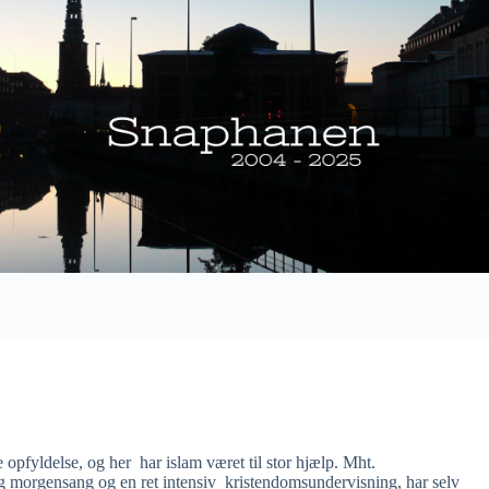
pfyldelse, og her har islam været til stor hjælp. Mht.
g morgensang og en ret intensiv kristendomsundervisning, har selv