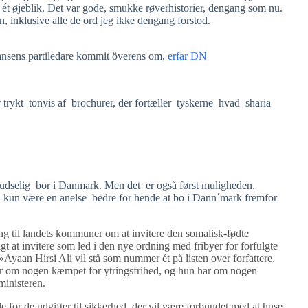
ét øjeblik. Det var gode, smukke røverhistorier, dengang som nu.
n, inklusive alle de ord jeg ikke dengang forstod.
liansens partiledare kommit överens om,
erfar DN
r
trykt tonvis af brochurer, der fortæller tyskerne hvad sharia
pludselig bor i Danmark. Men det er også først muligheden,
il kun være en anelse bedre for hende at bo i Dann´mark fremfor
ng til landets kommuner om at invitere den somalisk-fødte
t at invitere som led i den nye ordning med fribyer for forfulgte
»Ayaan Hirsi Ali vil stå som nummer ét på listen over forfattere,
ar om nogen kæmpet for ytringsfrihed, og hun har om nogen
rministeren.
le for de udgifter til sikkerhed, der vil være forbundet med at huse