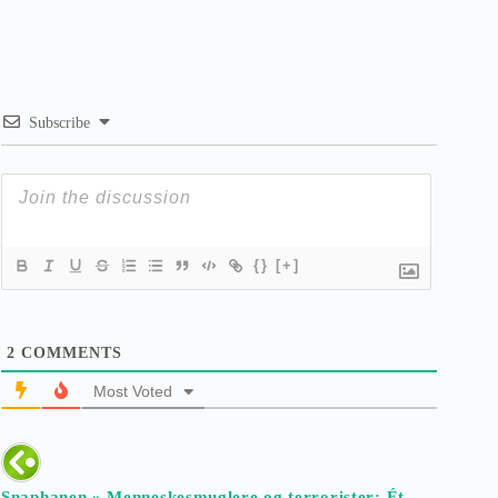
Subscribe
{}
[+]
2
COMMENTS
Most Voted
Snaphanen » Menneskesmuglere og terrorister: Ét