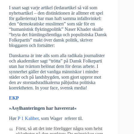
I snart sagt varje artikel (ledarartikel så väl som
nyhetsartikel – den distinktionen är alltmer ett spel
för gallerierna) har man haft samma infallsvinkel:
den “demokratiske muslimen” som står för en
“humanistisk flyktingpolitik” Naser Khader skulle
“bryta det främlingsfientliga och populistiska Dansk
Folkepartis” makt över dansk politik, skriver
bloggaren och fortsätter:
Danskarna är inte alls som alla radikala journalister
och akademiker sagt “trötta” på Dansk Folkeparti
utan har tvärtom belönat dem för deras arbete. I
synnerhet gäller det vanliga människor i mindre
städer och på landsbygden, som gjort uppror mot
den av storstadsradikalerna påbjudna politiska
korrektheten. In your face, svensk media!
EKP
»Asylhanteringen har havererat«
Hør
P 1 Kaliber
, som Wager referer til.
Först, så att det inte föreligger några som helst
oklarheter på den punkten: De människor som