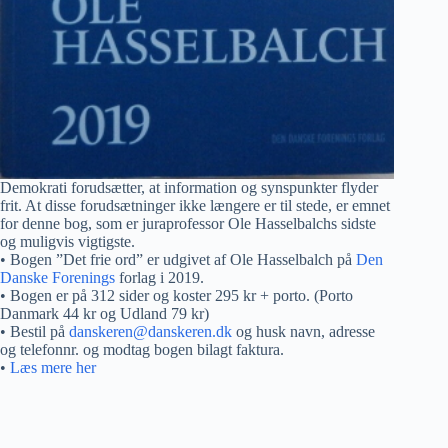
Demokrati forudsætter, at information og synspunkter flyder
frit. At disse forudsætninger ikke længere er til stede, er emnet
for denne bog, som er juraprofessor Ole Hasselbalchs sidste
og muligvis vigtigste.
• Bogen ”Det frie ord” er udgivet af Ole Hasselbalch på
Den
Danske Forenings
forlag i 2019.
• Bogen er på 312 sider og koster 295 kr + porto. (Porto
Danmark 44 kr og Udland 79 kr)
• Bestil på
danskeren@danskeren.dk
og husk navn, adresse
og telefonnr. og modtag bogen bilagt faktura.
•
Læs mere her