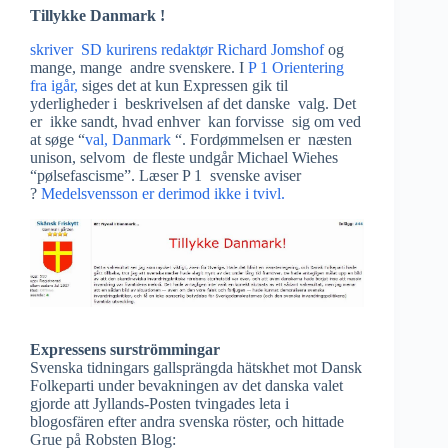
Tillykke Danmark !
skriver SD kurirens redaktør Richard Jomshof
og
mange, mange andre svenskere. I
P 1 Orientering
fra igår,
siges det at kun Expressen gik til
yderligheder i beskrivelsen af det danske valg. Det
er ikke sandt, hvad enhver kan forvisse sig om ved
at søge “
val, Danmark
“. Fordømmelsen er næsten
unison, selvom de fleste undgår Michael Wiehes
“pølsefascisme”. Læser P 1 svenske aviser
?
Medelsvensson er derimod ikke i tvivl.
Expressens surströmmingar
Svenska tidningars gallsprängda hätskhet mot Dansk
Folkeparti under bevakningen av det danska valet
gjorde att Jyllands-Posten tvingades leta i
blogosfären efter andra svenska röster, och hittade
Grue på Robsten Blog: