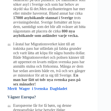
söker asyl i Sverige och som har behov av
skydd ska få det.Men asylhanteringen har mer
eller mindre havererat. Bland annat har cirka
17000 asylsökande stannat i Sverige
trots
avvisningsbeslut. Sverige fortsätter att hysa
dem, samtidigt som det blir allt svårare att hitta
någonstans att placera de cirka
800 nya
asylsökande som anländer varje vecka.
I åratal har Migrationsverket känt till att
irakiska pass har utfärdats på falska grunder
och varit lätta att köpa för några hundra dollar.
Både Migrationsverket och polisen känner till
att uppemot en kvarts miljon svenska pass har
anmälts stulna och förkomna. Många av dem
har sedan använts både en, två och sex gånger
av människor för att ta sig till Sverige.
En
man har fått ut tolv nya svenska pass på
sex månader!
Merit Wager i Svenska Dagbladet
Vågner Europa?
Europæerne får for få børn, og denne
demografiske krise betyder ifølge