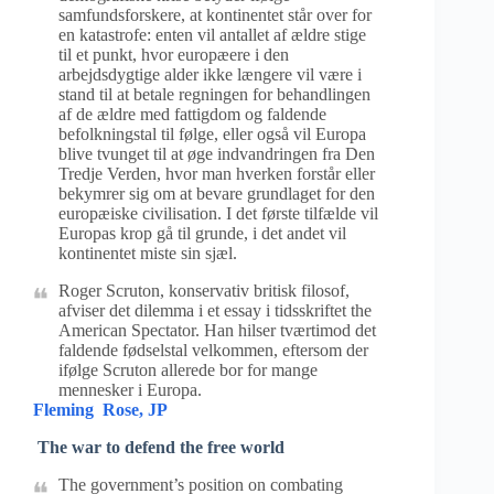
samfundsforskere, at kontinentet står over for
en katastrofe: enten vil antallet af ældre stige
til et punkt, hvor europæere i den
arbejdsdygtige alder ikke længere vil være i
stand til at betale regningen for behandlingen
af de ældre med fattigdom og faldende
befolkningstal til følge, eller også vil Europa
blive tvunget til at øge indvandringen fra Den
Tredje Verden, hvor man hverken forstår eller
bekymrer sig om at bevare grundlaget for den
europæiske civilisation. I det første tilfælde vil
Europas krop gå til grunde, i det andet vil
kontinentet miste sin sjæl.
Roger Scruton, konservativ britisk filosof,
afviser det dilemma i et essay i tidsskriftet the
American Spectator. Han hilser tværtimod det
faldende fødselstal velkommen, eftersom der
ifølge Scruton allerede bor for mange
mennesker i Europa.
Fleming Rose, JP
The war to defend the free world
The government’s position on combating