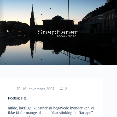
Fortsæt
til
indhold
16. november 2007
2
Poetisk sjæl
milde, kærlige, kunstnerisk begavede kvinder kan vi
ikke få for mange af ……”that stinking kuffar ape”