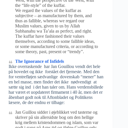
West, with the perspective of the West, with
the “life-style” of the kuffar.
We regard the values of the kuffar as
subjective – as manufactured by them, and
thus as fallible, whereas we regard our
Muslim values, given to us by Allah
Subhanahu wa Ta’ala as perfect, and right.
The kuffar have fashioned their values
themselves, according to some fallible ideas,
or some manufactured criteria, or according to
some theory, past, present or “trendy”.
The Ignorance of Infidels
Ikke overraskende har Jan Gouillou vendt det hele
på hovedet og ikke forstået det fjerneste. Med den
for ventrefløjen sædvanlige dovenskab “mener” han
en hel masse, men finder det ikke nødvendigt at
sætte sig ind i det han taler om. Hans verdensbillede
har været et uopdateret firmament i 40 år, men det er
åbenbart godt nok til Aftonbladet og Politikens
læsere, de der endnu er tilbage:
Jan Guillou sidder i øjeblikket ved tasterne og
skriver på sin allersidste bog om den hellige
krig mellem kristendommen og islam, som var
godt i gang på Arns tid og ifølge Guillou selv