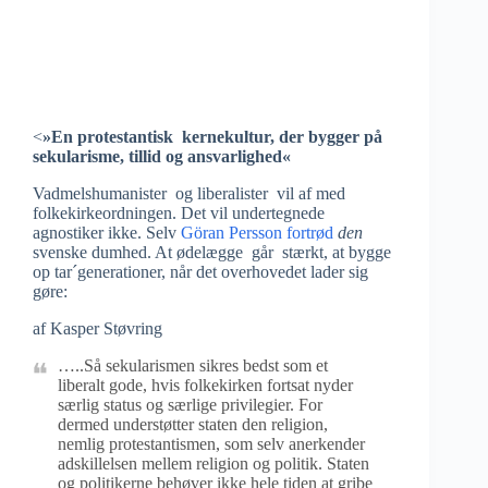
<
»En protestantisk kernekultur, der bygger på
sekularisme, tillid og ansvarlighed«
Vadmelshumanister og liberalister vil af med
folkekirkeordningen. Det vil undertegnede
agnostiker ikke. Selv
Göran Persson fortrød
den
svenske dumhed. At ødelægge går stærkt, at bygge
op tar´generationer, når det overhovedet lader sig
gøre:
af Kasper Støvring
…..Så sekularismen sikres bedst som et
liberalt gode, hvis folkekirken fortsat nyder
særlig status og særlige privilegier. For
dermed understøtter staten den religion,
nemlig protestantismen, som selv anerkender
adskillelsen mellem religion og politik. Staten
og politikerne behøver ikke hele tiden at gribe