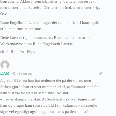
begreberne. Akkurat som islamisterne, der taler om respekt,
men mener underkastelse. Der taler om fred, men mener krig.
Osv.
Rune Engelbreth Larsen bruger det samme trick. I hans optik
er humanisme=satanisme.
Dette kneb er rigt dokumenteret. Blandt andet i en artikel i
Weekendavisen om Rune Engelbreth Larsen.
Reply
0
EAM
18 years ago
Jeg ved ikke om han har nedtonet det på det sidste, men
førhen gjorde han et stort nummer ud af, at “humanisme” for
ham vist var noget nær satanisme! No shit!
– han er skingrende skør. At Seidefaden skriver bøger med
ham og bruger ham som sidefyld i sin kulturradikale sprøjte
siger vel egentligt også noget om status på den side af