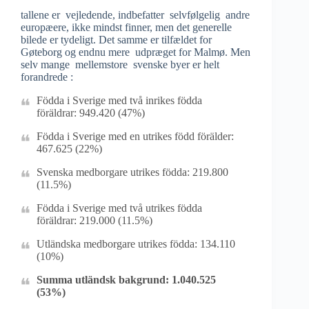
tallene er vejledende, indbefatter selvfølgelig andre
europæere, ikke mindst finner, men det generelle
bilede er tydeligt. Det samme er tilfældet for
Gøteborg og endnu mere udpræget for Malmø. Men
selv mange mellemstore svenske byer er helt
forandrede :
Födda i Sverige med två inrikes födda
föräldrar: 949.420 (47%)
Födda i Sverige med en utrikes född förälder:
467.625 (22%)
Svenska medborgare utrikes födda: 219.800
(11.5%)
Födda i Sverige med två utrikes födda
föräldrar: 219.000 (11.5%)
Utländska medborgare utrikes födda: 134.110
(10%)
Summa utländsk bakgrund: 1.040.525
(53%)