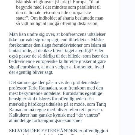
islamisk religionsret (sharia) i Europa, “til at
begynde med i det mindste som parallelret til
den nationale retsorden i de europæiske
stater”. Om indholdet af sharia besluttede man
så vidt muligt at undgå offentlig diskussion.
Man kan undre sig over, at konferencens udtalelser
ikke har vakt større opsigt, end tilfældet er. Måske
forekommer den slags fremtidsvisioner om islam så
fantasifulde, at de ikke bliver taget alvorligt? Eller
også passer de så dårligt til det billede, som især den
bedrevidende europæiske kulturelite ønsker at gøre
sig af euroislam, at man vælger at fortrænge, hvad
der egentlig bliver sagt.
Det samme gælder på sin vis den problematiske
professor Tariq Ramadan, som fremkom med den
mest bekymrende udtalelse: Euroislams egentlige
hensigter skal tilsløres for offentligheden. En
mærkelig hårdkogt udtalelse på et møde, som Tariq
Ramadan må regne med bliver refereret i pressen.
Kalkulerer han ganske kynisk med “de vantros”
almindelige fortrængningsmekanisme?
SELVOM DER EFTERHÅNDEN er offentliggjort