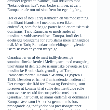
områder regeret af “vantro”, skal udskiftes med
“bekendelsens hus”, som bedre angiver, at der i
Europa er tale om mission frem for egentlig krig.
Her er der så hos Tariq Ramadan en vis modsætning
til militant islamisme i metoden, men ikke i
endemålet, som for begge parter handler om islamisk
dominans. Tariq Ramadan er modstander af
muslimers voldsanvendelse i Europa, fordi det kan
ødelægge udsigterne for euroislams mere langsigtede
mål. Men Tariq Ramadans udmeldinger angående
islamisk vold er yderst tvetydige.
Qaradawi er en af de mest indflydelsesrige
sunnimuslimske lærde i Mellemøsten med mangeårig
tilknytning til den rabiate islamistiske bevægelse Det
muslimske Broderskab, grundlagt af Tariq
Ramadans morfar, Hassan al-Banna, i Egypten i
1928. Desuden er han et fremtrædende medlem af
Det europæiske Råd for Fatwa og Forskning, som
forsøger at komme til at spille den magtfulde rolle
som øverste retsråd for europæiske muslimer.
Qaradawi har udtalt, at islams endemål er dominans i
Europa såvel som i Amerika gennem mission,
propaganda og indflydelse via pressionsgrupper.