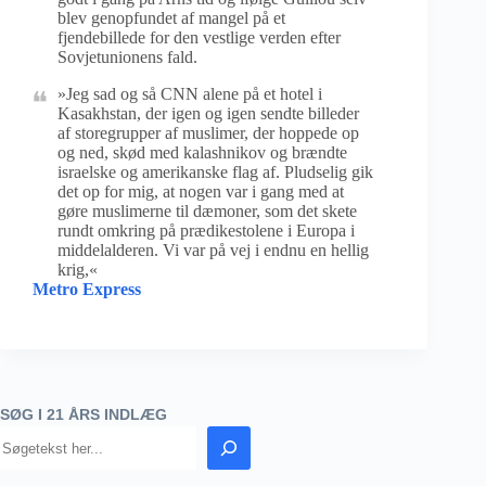
blev genopfundet af mangel på et
fjendebillede for den vestlige verden efter
Sovjetunionens fald.
»Jeg sad og så CNN alene på et hotel i
Kasakhstan, der igen og igen sendte billeder
af storegrupper af muslimer, der hoppede op
og ned, skød med kalashnikov og brændte
israelske og amerikanske flag af. Pludselig gik
det op for mig, at nogen var i gang med at
gøre muslimerne til dæmoner, som det skete
rundt omkring på prædikestolene i Europa i
middelalderen. Vi var på vej i endnu en hellig
krig,«
Metro Express
SØG I 21 ÅRS INDLÆG