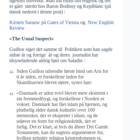
ligesom omvendt. Man må rundt om engelsk og det
er gået stærkt hos Baron Bodissy og Kepiblanc (på
dansk nederst i denne post) :
Kirsten Sarauw på Gates of Vienna
og
New English
Review
»The Usual Suspect«
Guillou siger det samme til Politiken som han sagde
sidste år og forrige år og deres journalist har
tilsyneladende aldrig hørt om Saladin :
Siden Guillou udsendte første bind om Arn for
ti år siden, er forskellene inden for
Skandinavien blevet større, synes han:
»Danmark er uden tvivl blevet mere ekstremt i
sin fremmedfrygt, og forskellene i Norden er
vokset. Danmark har fået islam på hjernen, og
pludselig råder dansk kulturliv over 100
mennesker, der er eksperter i islam, og de
udøver en form for religionskritik, der er
farlig. Det er klart, at hvis du åbner Det Gamle
Testamente, kan du sagtens argumentere for,
hvilken primitiv religion kristendommen er,