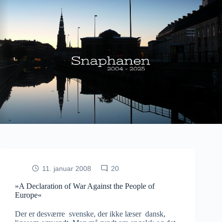
Fortsæt
til
indhold
11. januar 2008
20
»A Declaration of War Against the People of
Europe«
Der er desværre svenske, der ikke læser dansk,