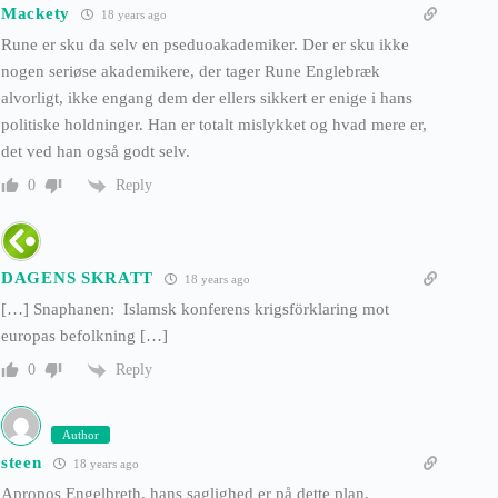
Mackety
18 years ago
Rune er sku da selv en pseduoakademiker. Der er sku ikke
nogen seriøse akademikere, der tager Rune Englebræk
alvorligt, ikke engang dem der ellers sikkert er enige i hans
politiske holdninger. Han er totalt mislykket og hvad mere er,
det ved han også godt selv.
Reply
0
DAGENS SKRATT
18 years ago
[…] Snaphanen: Islamsk konferens krigsförklaring mot
europas befolkning […]
Reply
0
Author
steen
18 years ago
Apropos Engelbreth, hans saglighed er på dette plan,