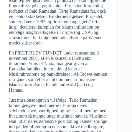
Man regner også med at Qaradawi har sat afgørende
fingeraftryk på et papir
kaldet Projektet
, formentlig
forfattet af Said Ramadan, Tariq Ramadans far, også
en central skikkelse i Broderbevægelsen. Projektet,
som er dateret 1982, opridser en langsigtet (100-
årig), detaljeret køreplan for islams infiltration og
endelige magtovertagelse i Europa (og USA) og
samstemmer heri nøje med udtalelserne på Wiener-
mødet sidste forår.
PAPIRET BLEV FUNDET under ransagning (i
november 2001) af en luksusvilla i Schweiz,
tilhørende Youssef Nada, mangeårig ven af
Ramadanfamilien, international leder af
Muslimbrødrene og bankdirektør i Al-Taqwa-banken
i Lugano, som efter alt at dømme har finansieret
islamisk terrorisme, blandt andre al-Qaeda og
Hamas.
Just missionsopgaven vil ifølge Tariq Ramadan
kunne gengive muslimerne i Europa deres
selvbevidsthed, værdighed og følelse af mening med
livet, som så mange unge muslimer savner. Muslimer
skal ud af deres defensive position og i stedet springe
ind på den offentlige scene som aktive medborgere,
der overalt lader deres muslimske stemme høre i de