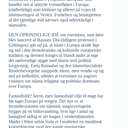
handler om at udnytte venstrefløjen i Europa
(midlertidigt) som trinbræt og allieret på vejen til
islamiseringen af Vesten. Fortielsen og benægtelsen
af det egentlige mål nævnes også udtrykkeligt i
manualen.
DEN OPRINDELIGE IDÉ om euroislam, som først
blev lanceret af Bassam Tibi (tidligere professor i
Göttingen), gik ud på, at islam i Europa skulle føje
sig ind i den demokratiske og kulturelle europæiske
tradition og dermed tvinges til blandt andet at tage
det nødvendige opgør med sharia som politisk
lovgivning. Tariq Ramadan og den islamofascistiske
Broderbevægelse snuppede ideen, men vendte op og
ned på indholdet, således at euroislam nu angiver
visionen om islams religiøse og politiske dominans
over Europa.
Fantasifuldt? Javist, men fantasifuld vilje til magt har
før taget Europa på sengen. Det nye er, at
fremtidsvisionen om islamisk magtovertagelse
bygger på en folkevandring, hvis lige i antal og
hastighed aldrig er set magen i verdenshistorien.
Mødet i Wien sidste forår er i realiteten en muslimsk
krigserklæring mod den gamle europæiske