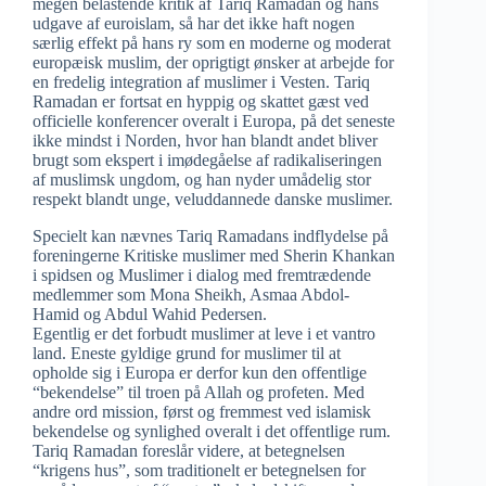
megen belastende kritik af Tariq Ramadan og hans
udgave af euroislam, så har det ikke haft nogen
særlig effekt på hans ry som en moderne og moderat
europæisk muslim, der oprigtigt ønsker at arbejde for
en fredelig integration af muslimer i Vesten. Tariq
Ramadan er fortsat en hyppig og skattet gæst ved
officielle konferencer overalt i Europa, på det seneste
ikke mindst i Norden, hvor han blandt andet bliver
brugt som ekspert i imødegåelse af radikaliseringen
af muslimsk ungdom, og han nyder umådelig stor
respekt blandt unge, veluddannede danske muslimer.
Specielt kan nævnes Tariq Ramadans indflydelse på
foreningerne Kritiske muslimer med Sherin Khankan
i spidsen og Muslimer i dialog med fremtrædende
medlemmer som Mona Sheikh, Asmaa Abdol-
Hamid og Abdul Wahid Pedersen.
Egentlig er det forbudt muslimer at leve i et vantro
land. Eneste gyldige grund for muslimer til at
opholde sig i Europa er derfor kun den offentlige
“bekendelse” til troen på Allah og profeten. Med
andre ord mission, først og fremmest ved islamisk
bekendelse og synlighed overalt i det offentlige rum.
Tariq Ramadan foreslår videre, at betegnelsen
“krigens hus”, som traditionelt er betegnelsen for