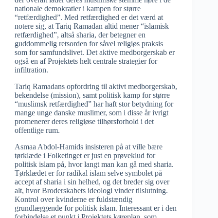
nationale demokratier i kampen for større
“retfærdighed”. Med retfærdighed er det værd at
notere sig, at Tariq Ramadan altid mener “islamisk
retfærdighed”, altså sharia, der betegner en
guddommelig retsorden for såvel religiøs praksis
som for samfundslivet. Det aktive medborgerskab er
også en af Projektets helt centrale strategier for
infiltration.
Tariq Ramadans opfordring til aktivt medborgerskab,
bekendelse (mission), samt politisk kamp for større
“muslimsk retfærdighed” har haft stor betydning for
mange unge danske muslimer, som i disse år ivrigt
promenerer deres religiøse tilhørsforhold i det
offentlige rum.
Asmaa Abdol-Hamids insisteren på at ville bære
tørklæde i Folketinget er just en prøveklud for
politisk islam på, hvor langt man kan gå med sharia.
Tørklædet er for radikal islam selve symbolet på
accept af sharia i sin helhed, og det breder sig over
alt, hvor Broderskabets ideologi vinder tilslutning.
Kontrol over kvinderne er fuldstændig
grundlæggende for politisk islam. Interessant er i den
forbindelse et punkt i Projektets køreplan, som