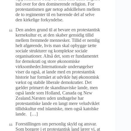
ind over for den dominerende religion. For
protestantismen gør netop adskillelsen mellem
de to regimenter til en bærende del af selve
den kirkelige forkyndelse.
Den anden grund til at bevare en protestantisk
kernekultur er, at den skaber gensidig tillid
mellem fremmede mennesker. Tillid er nemlig
helt afgørende, hvis man skal opbygge tætte
sociale strukturer og komplekse sociale
organisationer. Altså det, som er fundamentet
for demokrati og store økonomiske
virksomheder.Internationale undersøgelser
viser da også, at lande med en protestantisk
historie har formået at udvikle høj økonomisk
vækst og stabile liberale demokratier. Det
gælder primært de skandinaviske lande, men
også lande som Holland, Canada og New
Zealand.Næsten uden undtagelse har
protestantiske lande en langt mere veludviklet
tillidskultur end islamiske, men også katolske
lande. […]
Forestillingen om personlig skyld og ansvar.
Som borgere i et protestantisk land lærer vi, at