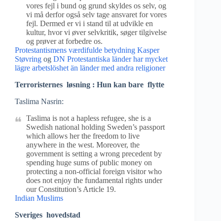
vores fejl i bund og grund skyldes os selv, og
vi må derfor også selv tage ansvaret for vores
fejl. Dermed er vi i stand til at udvikle en
kultur, hvor vi øver selvkritik, søger tilgivelse
og prøver at forbedre os.
Protestantismens værdifulde betydning
Kasper
Støvring
og
DN Protestantiska länder har mycket
lägre arbetslöshet än länder med andra religioner
Terroristernes løsning : Hun kan bare flytte
Taslima Nasrin:
Taslima is not a hapless refugee, she is a
Swedish national holding Sweden’s passport
which allows her the freedom to live
anywhere in the west. Moreover, the
government is setting a wrong precedent by
spending huge sums of public money on
protecting a non-official foreign visitor who
does not enjoy the fundamental rights under
our Constitution’s Article 19.
Indian Muslims
Sveriges hovedstad