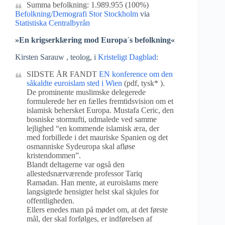
Summa befolkning: 1.989.955 (100%)
Befolkning/Demografi Stor Stockholm
via
Statistiska Centralbyrån
»En krigserklæring mod Europa´s befolkning«
Kirsten Sarauw , teolog, i
Kristeligt Dagblad
:
SIDSTE ÅR FANDT
EN konference om den
såkaldte euroislam sted i Wien
(pdf, tysk* ).
De prominente muslimske delegerede
formulerede her en fælles fremtidsvision om et
islamisk behersket Europa. Mustafa Ceric, den
bosniske stormufti, udmalede ved samme
lejlighed “en kommende islamisk æra, der
med forbillede i det mauriske Spanien og det
osmanniske Sydeuropa skal afløse
kristendommen”.
Blandt deltagerne var også den
allestedsnærværende professor Tariq
Ramadan. Han mente, at euroislams mere
langsigtede hensigter helst skal skjules for
offentligheden.
Ellers enedes man på mødet om, at det første
mål, der skal forfølges, er indførelsen af