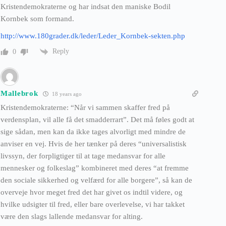
Kristendemokraterne og har indsat den maniske Bodil
Kornbek som formand.
http://www.180grader.dk/leder/Leder_Kornbek-sekten.php
Reply
0
Mallebrok
18 years ago
Kristendemokraterne: “Når vi sammen skaffer fred på
verdensplan, vil alle få det smadderrart”. Det må føles godt at
sige sådan, men kan da ikke tages alvorligt med mindre de
anviser en vej. Hvis de her tænker på deres “universalistisk
livssyn, der forpligtiger til at tage medansvar for alle
mennesker og folkeslag” kombineret med deres “at fremme
den sociale sikkerhed og velfærd for alle borgere”, så kan de
overveje hvor meget fred det har givet os indtil videre, og
hvilke udsigter til fred, eller bare overlevelse, vi har takket
være den slags lallende medansvar for alting.