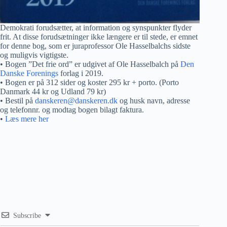
Demokrati forudsætter, at information og synspunkter flyder
frit. At disse forudsætninger ikke længere er til stede, er emnet
for denne bog, som er juraprofessor Ole Hasselbalchs sidste
og muligvis vigtigste.
• Bogen ”Det frie ord” er udgivet af Ole Hasselbalch på
Den
Danske Forenings
forlag i 2019.
• Bogen er på 312 sider og koster 295 kr + porto. (Porto
Danmark 44 kr og Udland 79 kr)
• Bestil på
danskeren@danskeren.dk
og husk navn, adresse
og telefonnr. og modtag bogen bilagt faktura.
•
Læs mere her
Subscribe