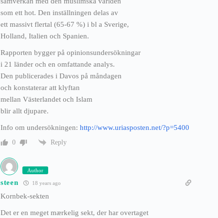
samverkan med den muslimska världen
som ett hot. Den inställningen delas av
ett massivt flertal (65-67 %) i bl a Sverige,
Holland, Italien och Spanien.
Rapporten bygger på opinionsundersökningar
i 21 länder och en omfattande analys.
Den publicerades i Davos på måndagen
och konstaterar att klyftan
mellan Västerlandet och Islam
blir allt djupare.
Info om undersökningen:
http://www.uriasposten.net/?p=5400
Reply
0
Author
steen
18 years ago
Kornbek-sekten
Det er en meget mærkelig sekt, der har overtaget