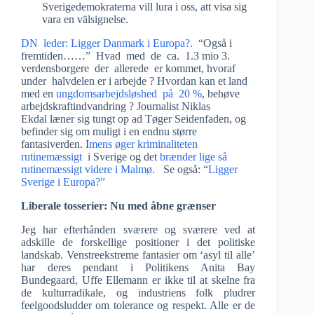
Sverigedemokraterna vill lura i oss, att visa sig
vara en välsignelse.
DN leder: Ligger Danmark i Europa?.
“Også i
fremtiden……” Hvad med de ca. 1.3 mio 3.
verdensborgere der allerede er kommet, hvoraf
under halvdelen er i arbejde ? Hvordan kan et land
med en
ungdomsarbejdsløshed på 20 %
, behøve
arbejdskraftindvandring ? Journalist Niklas
Ekdal læner sig tungt op ad Tøger Seidenfaden, og
befinder sig om muligt i en endnu større
fantasiverden. I
mens øger kriminaliteten
rutinemæssigt
i Sverige og det
brænder lige så
rutinemæssigt videre i Malmø.
Se også: “
Ligger
Sverige i Europa?”
Liberale tosserier: Nu med åbne grænser
Jeg har efterhånden sværere og sværere ved at
adskille de forskellige positioner i det politiske
landskab. Venstreekstreme fantasier om ‘asyl til alle’
har deres pendant i Politikens Anita Bay
Bundegaard, Uffe Ellemann er ikke til at skelne fra
de kulturradikale, og industriens folk pludrer
feelgoodsludder om tolerance og respekt. Alle er de