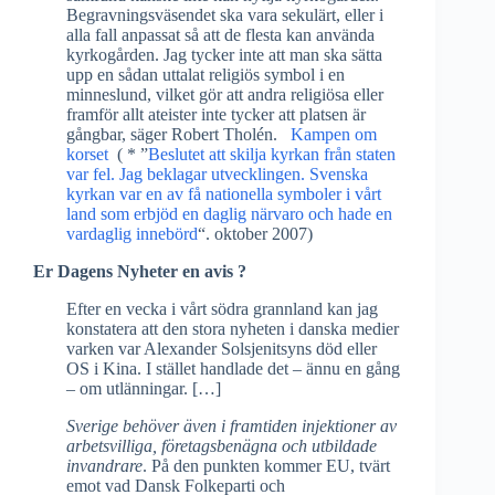
Begravnings­väsendet ska vara sekulärt, eller i
alla fall anpassat så att de flesta kan använda
kyrkogården. Jag tycker inte att man ska sätta
upp en sådan uttalat religiös symbol i en
minneslund, vilket gör att andra religiösa eller
framför allt ateister inte tycker att platsen är
gångbar, säger Robert Tholén.
Kampen om
korset
( * ”
Beslutet att skilja kyrkan från staten
var fel. Jag beklagar utvecklingen. Svenska
kyrkan var en av få nationella symboler i vårt
land som erbjöd en daglig närvaro och hade en
vardaglig innebörd
“. oktober 2007)
Er Dagens Nyheter en avis ?
Efter en vecka i vårt södra grannland kan jag
konstatera att den stora nyheten i danska medier
varken var Alexander Solsjenitsyns död eller
OS i Kina. I stället handlade det – ännu en gång
– om utlänningar. […]
Sverige behöver även i framtiden injektioner av
arbetsvilliga, företagsbenägna och utbildade
invandrare
. På den punkten kommer EU, tvärt
emot vad Dansk Folkeparti och