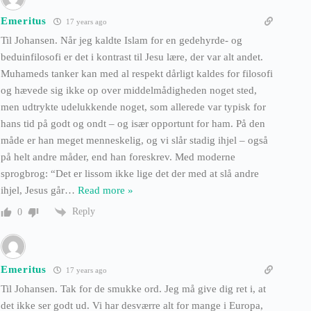
Emeritus
17 years ago
Til Johansen. Når jeg kaldte Islam for en gedehyrde- og
beduinfilosofi er det i kontrast til Jesu lære, der var alt andet.
Muhameds tanker kan med al respekt dårligt kaldes for filosofi
og hævede sig ikke op over middelmådigheden noget sted,
men udtrykte udelukkende noget, som allerede var typisk for
hans tid på godt og ondt – og især opportunt for ham. På den
måde er han meget menneskelig, og vi slår stadig ihjel – også
på helt andre måder, end han foreskrev. Med moderne
sprogbrog: “Det er lissom ikke lige det der med at slå andre
ihjel, Jesus går
…
Read more »
Reply
0
Emeritus
17 years ago
Til Johansen. Tak for de smukke ord. Jeg må give dig ret i, at
det ikke ser godt ud. Vi har desværre alt for mange i Europa,