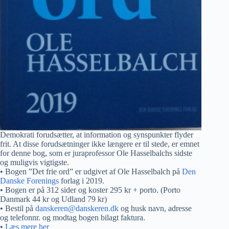
Demokrati forudsætter, at information og synspunkter flyder
frit. At disse forudsætninger ikke længere er til stede, er emnet
for denne bog, som er juraprofessor Ole Hasselbalchs sidste
og muligvis vigtigste.
• Bogen ”Det frie ord” er udgivet af Ole Hasselbalch på
Den
Danske Forenings
forlag i 2019.
• Bogen er på 312 sider og koster 295 kr + porto. (Porto
Danmark 44 kr og Udland 79 kr)
• Bestil på
danskeren@danskeren.dk
og husk navn, adresse
og telefonnr. og modtag bogen bilagt faktura.
•
Læs mere her