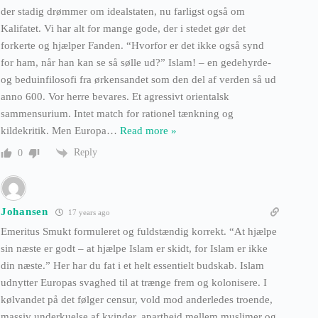
der stadig drømmer om idealstaten, nu farligst også om
Kalifatet. Vi har alt for mange gode, der i stedet gør det
forkerte og hjælper Fanden. “Hvorfor er det ikke også synd
for ham, når han kan se så sølle ud?” Islam! – en gedehyrde-
og beduinfilosofi fra ørkensandet som den del af verden så ud
anno 600. Vor herre bevares. Et agressivt orientalsk
sammensurium. Intet match for rationel tænkning og
kildekritik. Men Europa
…
Read more »
Reply
0
Johansen
17 years ago
Emeritus Smukt formuleret og fuldstændig korrekt. “At hjælpe
sin næste er godt – at hjælpe Islam er skidt, for Islam er ikke
din næste.” Her har du fat i et helt essentielt budskab. Islam
udnytter Europas svaghed til at trænge frem og kolonisere. I
kølvandet på det følger censur, vold mod anderledes troende,
massiv underkuelse af kvinder, apartheid mellem muslimer og