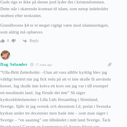
Guds rige er ikke på denne jord lyder det i kristendommen.
Dette står i skærende kontrast til islam, som netop indeholder
stræben efter teokratiet.
Grundlovens §4 er et meget vigtigt værn mod islamiseringen,
som aldrig må ophæves.
Reply
0
Dag Selander
17 years ago
“Ulla-Britt Zetterholm: –Utan att vara alltför kyrklig blev jag
väldigt bestört när jag fick reda på att vi inte skulle få använda
korset. Jag skulle inte kräva ett kors om jag var i till exempel
ett muslimskt land. Jag förstår det inte” Så säger
kyrkorådsledamoten i Lilla Lids församling i Sörmland,
Sverige. Själv är jag svensk och dessutom f.d. prelat i Svenska
kyrkan under tre decennier men hade inte – som man säger i
Sverige – “en aaaning” om tillståndet i mitt land Sverige. Tack
Snaphanen! Genom en kommentar på dagens blogg om