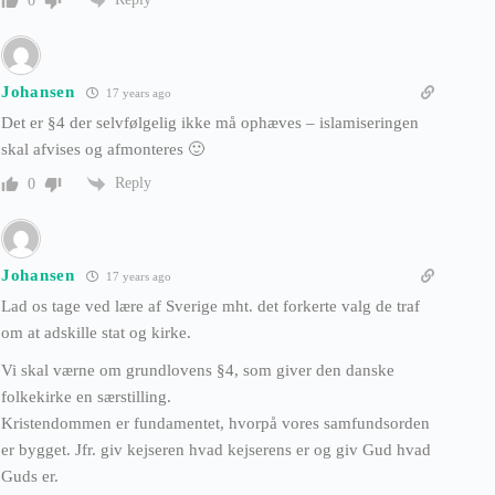
0
Johansen
17 years ago
Det er §4 der selvfølgelig ikke må ophæves – islamiseringen
skal afvises og afmonteres 🙂
Reply
0
Johansen
17 years ago
Lad os tage ved lære af Sverige mht. det forkerte valg de traf
om at adskille stat og kirke.
Vi skal værne om grundlovens §4, som giver den danske
folkekirke en særstilling.
Kristendommen er fundamentet, hvorpå vores samfundsorden
er bygget. Jfr. giv kejseren hvad kejserens er og giv Gud hvad
Guds er.