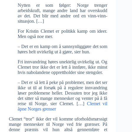
Nytten er som følger: Norge trenger
arbeidskraft, mange andre land har overskudd
av det. Det blir med andre ord en vinn-vinn-
situasjon. […]
For Kristin Clemet er politikk kamp om ideer.
Men også noe mer.
– Det er en kamp om å sannsynliggjøre det som
høres helt uvirkelig ut å gjøre, sier hun.
Fri innvandring høres unektelig uvirkelig ut. Og
Clemet tror ikke det er lett å innføre, ikke minst
hvis nabolandene opprettholder sine stengsler.
– Det er så lett å peke på problemer, men det ser
ikke ut til at forsøk på å regulere innvandring
løser problemene heller. Dessuten tror jeg ikke
det sitter så mange mennesker og venter på å få
reise til Norge, sier Clemet. […]
Clemet vil
åpne Norges grenser
Clemet “tror” ikke der vil komme uforholdsmæssigt
mange mennesker til Norge ved frie grænser. På
denne præmis vil hun altså gennemføre et