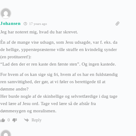
Johansen
17 years ago
Jeg har noteret mig, hvad du har skrevet.
Èn af de mange vise udsagn, som Jesu udsagde, var f. eks. da
de hellige, ypperstepræsterne ville straffe en kvindelig synder
(en protitueret!):
“Lad den der er ren kaste den første sten”. Og ingen kastede.
For hvem af os kan sige sig fri, hvem af os har en fuldstændig
ren samvittighed, der gør, at vi føler os berettigede til at
dømme andre?
Her burde nogle af de skinhellige og selvretfærdige i dag tage
ved lære af Jesu ord. Tage ved lære så de afstår fra
dømmesygen og moralismen.
Reply
0