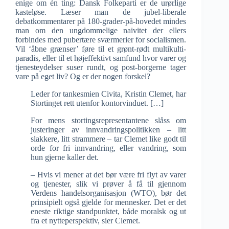
enige om én ting: Dansk Folkeparti er de urørlige
kasteløse. Læser man de jubel-liberale
debatkommentarer på 180-grader-på-hovedet mindes
man om den ungdommelige naivitet der ellers
forbindes med pubertære sværmerier for socialismen.
Vil ‘åbne grænser’ føre til et grønt-rødt multikulti-
paradis, eller til et højeffektivt samfund hvor varer og
tjenesteydelser suser rundt, og post-borgerne tager
vare på eget liv? Og er der nogen forskel?
Leder for tankesmien Civita, Kristin Clemet, har
Stortinget rett utenfor kontorvinduet. […]
For mens stortingsrepresentantene slåss om
justeringer av innvandringspolitikken – litt
slakkere, litt strammere – tar Clemet like godt til
orde for fri innvandring, eller vandring, som
hun gjerne kaller det.
– Hvis vi mener at det bør være fri flyt av varer
og tjenester, slik vi prøver å få til gjennom
Verdens handelsorganisasjon (WTO), bør det
prinsipielt også gjelde for mennesker. Det er det
eneste riktige standpunktet, både moralsk og ut
fra et nytteperspektiv, sier Clemet.