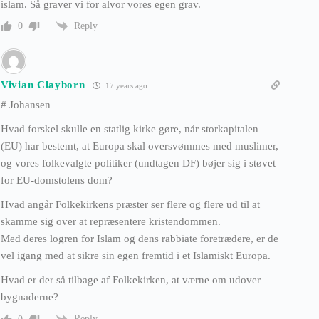
islam. Så graver vi for alvor vores egen grav.
Reply
0
Vivian Clayborn
17 years ago
# Johansen
Hvad forskel skulle en statlig kirke gøre, når storkapitalen
(EU) har bestemt, at Europa skal oversvømmes med muslimer,
og vores folkevalgte politiker (undtagen DF) bøjer sig i støvet
for EU-domstolens dom?
Hvad angår Folkekirkens præster ser flere og flere ud til at
skamme sig over at repræsentere kristendommen.
Med deres logren for Islam og dens rabbiate foretrædere, er de
vel igang med at sikre sin egen fremtid i et Islamiskt Europa.
Hvad er der så tilbage af Folkekirken, at værne om udover
bygnaderne?
Reply