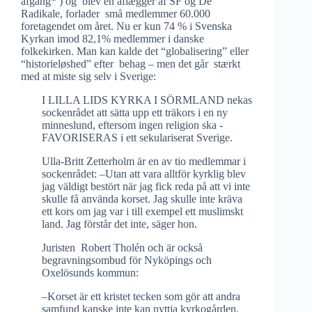
afgang* ) og blev en aflægger af SF og De
Radikale, forlader små medlemmer 60.000
foretagendet om året. Nu er kun 74 % i Svenska
Kyrkan imod 82,1% medlemmer i danske
folkekirken. Man kan kalde det “globalisering” eller
“historieløshed” efter behag – men det går stærkt
med at miste sig selv i Sverige:
I LILLA LIDS KYRKA I SÖRMLAND nekas
sockenrådet att sätta upp ett träkors i en ny
minneslund, eftersom ingen religion ska ­
FAVORISERAS i ett sekulariserat Sverige.
Ulla-Britt Zetterholm är en av tio medlemmar i
sockenrådet: –Utan att vara alltför kyrklig blev
jag väldigt bestört när jag fick reda på att vi inte
skulle få använda korset. Jag skulle inte kräva
ett kors om jag var i till exempel ett muslimskt
land. Jag förstår det inte, säger hon.
Juristen Robert Tholén och är också
begravningsombud för Nyköpings och
Oxelösunds kommun:
–Korset är ett kristet tecken som gör att andra
samfund kanske inte kan nyttja kyrkogården.