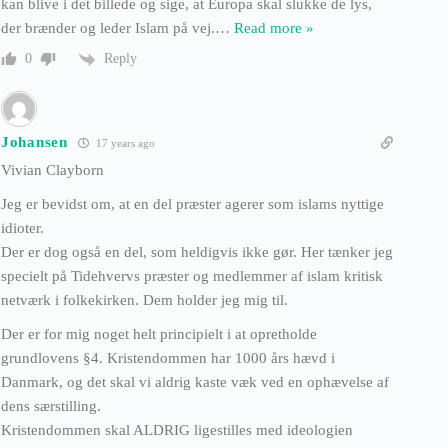
kan blive i det billede og sige, at Europa skal slukke de lys,
der brænder og leder Islam på vej.
…
Read more »
Reply
0
Johansen
17 years ago
Vivian Clayborn
Jeg er bevidst om, at en del præster agerer som islams nyttige
idioter.
Der er dog også en del, som heldigvis ikke gør. Her tænker jeg
specielt på Tidehvervs præster og medlemmer af islam kritisk
netværk i folkekirken. Dem holder jeg mig til.
Der er for mig noget helt principielt i at opretholde
grundlovens §4. Kristendommen har 1000 års hævd i
Danmark, og det skal vi aldrig kaste væk ved en ophævelse af
dens særstilling.
Kristendommen skal ALDRIG ligestilles med ideologien