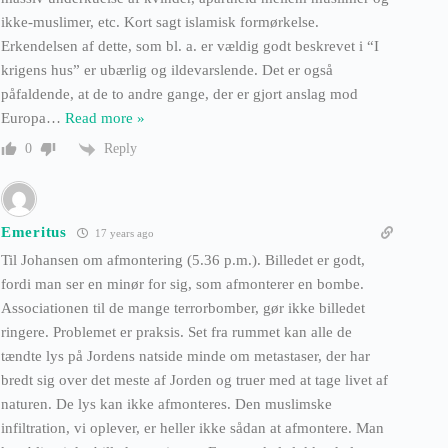
ikke-muslimer, etc. Kort sagt islamisk formørkelse.
Erkendelsen af dette, som bl. a. er vældig godt beskrevet i “I
krigens hus” er ubærlig og ildevarslende. Det er også
påfaldende, at de to andre gange, der er gjort anslag mod
Europa
…
Read more »
Reply
0
Emeritus
17 years ago
Til Johansen om afmontering (5.36 p.m.). Billedet er godt,
fordi man ser en minør for sig, som afmonterer en bombe.
Associationen til de mange terrorbomber, gør ikke billedet
ringere. Problemet er praksis. Set fra rummet kan alle de
tændte lys på Jordens natside minde om metastaser, der har
bredt sig over det meste af Jorden og truer med at tage livet af
naturen. De lys kan ikke afmonteres. Den muslimske
infiltration, vi oplever, er heller ikke sådan at afmontere. Man