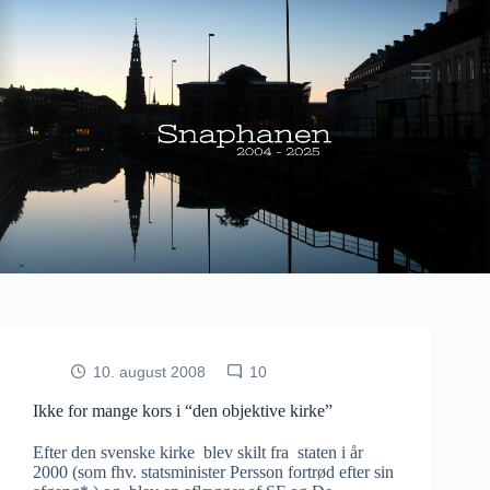
Fortsæt
til
indhold
10. august 2008
10
Ikke for mange kors i “den objektive kirke”
Efter den svenske kirke blev skilt fra staten i år
2000 (som fhv. statsminister Persson fortrød efter sin