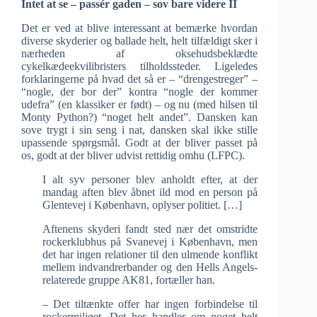
Intet at se – passér gaden – sov bare videre II
Det er ved at blive interessant at bemærke hvordan
diverse skyderier og ballade helt, helt tilfældigt sker i
nærheden af oksehudsbeklædte
cykelkædeekvilibristers tilholdssteder. Ligeledes
forklaringerne på hvad det så er – “drengestreger” –
“nogle, der bor der” kontra “nogle der kommer
udefra” (en klassiker er født) – og nu (med hilsen til
Monty Python?) “noget helt andet”. Dansken kan
sove trygt i sin seng i nat, dansken skal ikke stille
upassende spørgsmål. Godt at der bliver passet på
os, godt at der bliver udvist rettidig omhu (LFPC).
I alt syv personer blev anholdt efter, at der
mandag aften blev åbnet ild mod en person på
Glentevej i København, oplyser politiet. […]
Aftenens skyderi fandt sted nær det omstridte
rockerklubhus på Svanevej i København, men
det har ingen relationer til den ulmende konflikt
mellem indvandrerbander og den Hells Angels-
relaterede gruppe AK81, fortæller han.
– Det tiltænkte offer har ingen forbindelse til
rockermiljøet. Det her handler om noget helt