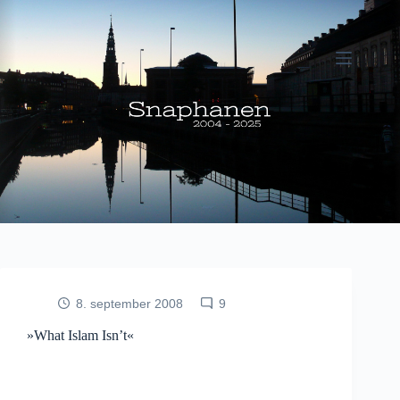
Fortsæt
til
indhold
8. september 2008
9
»What Islam Isn’t«