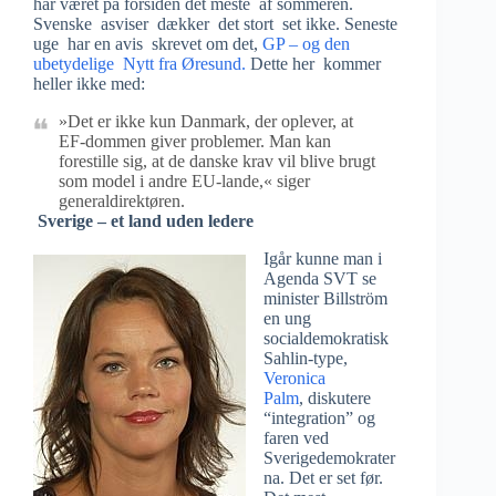
har været på forsiden det meste af sommeren.
Svenske asviser dækker det stort set ikke. Seneste
uge har en avis skrevet om det,
GP – og den
ubetydelige Nytt fra Øresund.
Dette her kommer
heller ikke med:
»Det er ikke kun Danmark, der oplever, at
EF-dommen giver problemer. Man kan
forestille sig, at de danske krav vil blive brugt
som model i andre EU-lande,« siger
generaldirektøren.
Sverige – et land uden ledere
Igår kunne man i
Agenda SVT se
minister Billström
en ung
socialdemokratisk
Sahlin-type,
Veronica
Palm
, diskutere
“integration” og
faren ved
Sverigedemokrater
na. Det er set før.