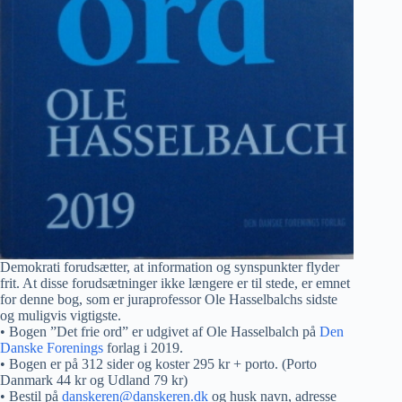
Demokrati forudsætter, at information og synspunkter flyder
frit. At disse forudsætninger ikke længere er til stede, er emnet
for denne bog, som er juraprofessor Ole Hasselbalchs sidste
og muligvis vigtigste.
• Bogen ”Det frie ord” er udgivet af Ole Hasselbalch på
Den
Danske Forenings
forlag i 2019.
• Bogen er på 312 sider og koster 295 kr + porto. (Porto
Danmark 44 kr og Udland 79 kr)
• Bestil på
danskeren@danskeren.dk
og husk navn, adresse