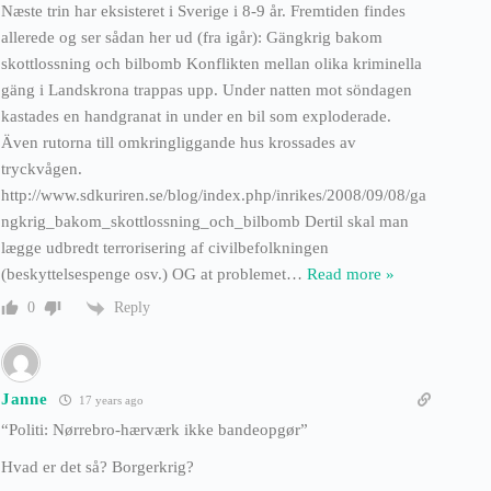
Næste trin har eksisteret i Sverige i 8-9 år. Fremtiden findes
allerede og ser sådan her ud (fra igår): Gängkrig bakom
skottlossning och bilbomb Konflikten mellan olika kriminella
gäng i Landskrona trappas upp. Under natten mot söndagen
kastades en handgranat in under en bil som exploderade.
Även rutorna till omkringliggande hus krossades av
tryckvågen.
http://www.sdkuriren.se/blog/index.php/inrikes/2008/09/08/ga
ngkrig_bakom_skottlossning_och_bilbomb Dertil skal man
lægge udbredt terrorisering af civilbefolkningen
(beskyttelsespenge osv.) OG at problemet
…
Read more »
Reply
0
Janne
17 years ago
“Politi: Nørrebro-hærværk ikke bandeopgør”
Hvad er det så? Borgerkrig?