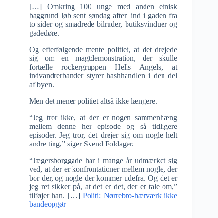
[…] Omkring 100 unge med anden etnisk
baggrund løb sent søndag aften ind i gaden fra
to sider og smadrede bilruder, butiksvinduer og
gadedøre.
Og efterfølgende mente politiet, at det drejede
sig om en magtdemonstration, der skulle
fortælle rockergruppen Hells Angels, at
indvandrerbander styrer hashhandlen i den del
af byen.
Men det mener politiet altså ikke længere.
“Jeg tror ikke, at der er nogen sammenhæng
mellem denne her episode og så tidligere
episoder. Jeg tror, det drejer sig om nogle helt
andre ting,” siger Svend Foldager.
“Jægersborggade har i mange år udmærket sig
ved, at der er konfrontationer mellem nogle, der
bor der, og nogle der kommer udefra. Og det er
jeg ret sikker på, at det er det, der er tale om,”
tilføjer han. […]
Politi: Nørrebro-hærværk ikke
bandeopgør