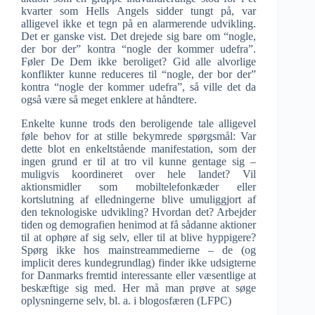
kvarter som Hells Angels sidder tungt på, var
alligevel ikke et tegn på en alarmerende udvikling.
Det er ganske vist. Det drejede sig bare om “nogle,
der bor der” kontra “nogle der kommer udefra”.
Føler De Dem ikke beroliget? Gid alle alvorlige
konflikter kunne reduceres til “nogle, der bor der”
kontra “nogle der kommer udefra”, så ville det da
også være så meget enklere at håndtere.
Enkelte kunne trods den beroligende tale alligevel
føle behov for at stille bekymrede spørgsmål: Var
dette blot en enkeltstående manifestation, som der
ingen grund er til at tro vil kunne gentage sig –
muligvis koordineret over hele landet? Vil
aktionsmidler som mobiltelefonkæder eller
kortslutning af elledningerne blive umuliggjort af
den teknologiske udvikling? Hvordan det? Arbejder
tiden og demografien henimod at få sådanne aktioner
til at ophøre af sig selv, eller til at blive hyppigere?
Spørg ikke hos mainstreammedierne – de (og
implicit deres kundegrundlag) finder ikke udsigterne
for Danmarks fremtid interessante eller væsentlige at
beskæftige sig med. Her må man prøve at søge
oplysningerne selv, bl. a. i blogosfæren (LFPC)