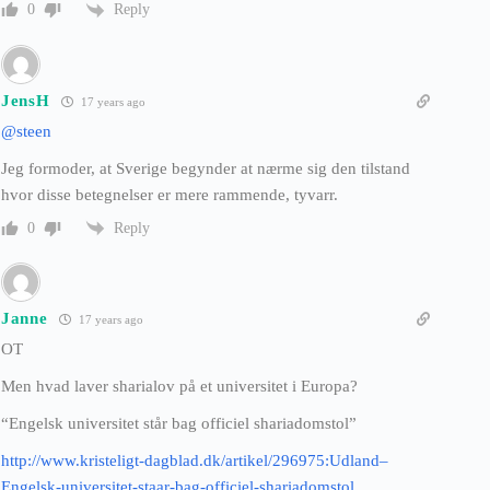
Reply
0
JensH
17 years ago
@steen
Jeg formoder, at Sverige begynder at nærme sig den tilstand
hvor disse betegnelser er mere rammende, tyvarr.
Reply
0
Janne
17 years ago
OT
Men hvad laver sharialov på et universitet i Europa?
“Engelsk universitet står bag officiel shariadomstol”
http://www.kristeligt-dagblad.dk/artikel/296975:Udland–
Engelsk-universitet-staar-bag-officiel-shariadomstol