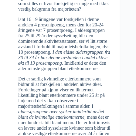
som stilles er hvor forskjellig er unge med ikke-
vestlig bakgrunn fra majoriteten?
lant 16-19 åringene var forskjellen i denne
andelen 4 prosentpoeng, mens den for 20-24
åringene var 7 prosentpoeng. I aldersgruppen
fra 25 til 29 år der sysselsetting blir den
dominerende aktivitetsstatusen, ser vi litt større
avstand i forhold til majoritetsbefolkningen, dvs.
10 prosentpoeng.
I den eldste aldersgruppen fra
30 til 34 år har denne avstanden i andel aktive
økt til 13 prosentpoeng
. Imidlertid er dette den
aller minste gruppen blant etterkommerne.
Det er særlig kvinnelige etterkommere som
bidrar til at forskjellen i andelen aktive øker.
Fordelinger på kjønn viser en tilnærmet
likestilling blant etterkommere under 25 år på
linje med det vi kan observere i
majoritetsbefolkningen i samme alder. I
aldersgruppene over synker imidlertid nivået
blant de kvinnelige etterkommerne,
mens det er
noenlunde stabilt blant menn. Det er fortrinnsvis
en lavere andel sysselsatte kvinner som bidrar til
at ikke vestlige etterkommerne over 24 år får en