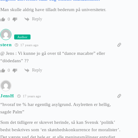
Man skulle aldrig have tilladt bederum på universiteter.
Reply
0
Author
steen
17 years ago
@ Jens : Vi kunne jo gå over til “dance macabre” eller
“dödedans” ??
Reply
0
JensH
17 years ago
“hvoraf tre % har egentlig asylgrund. Asylretten er hellig,
sagde Palm”
Som det tidligere er skrevet herinde, så kan Svensk ‘politik’
bedst beskrives som ‘en skønhedskonkurrence for moralister’.
Det værste ved det hele er, at alle meningsmålinger entydigt