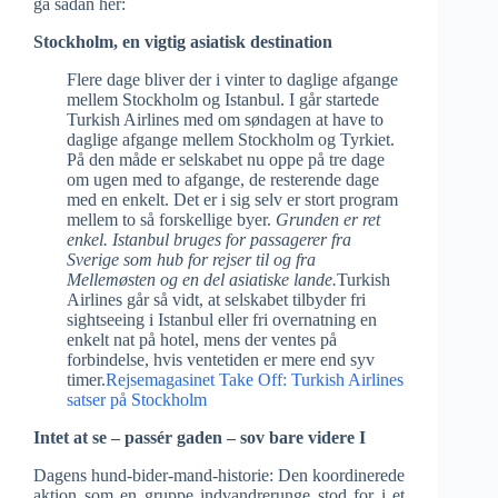
gå sådan her:
Stockholm, en vigtig asiatisk destination
Flere dage bliver der i vinter to daglige afgange
mellem Stockholm og Istanbul. I går startede
Turkish Airlines med om søndagen at have to
daglige afgange mellem Stockholm og Tyrkiet.
På den måde er selskabet nu oppe på tre dage
om ugen med to afgange, de resterende dage
med en enkelt. Det er i sig selv er stort program
mellem to så forskellige byer.
Grunden er ret
enkel. Istanbul bruges for passagerer fra
Sverige som hub for rejser til og fra
Mellemøsten og en del asiatiske lande.
Turkish
Airlines går så vidt, at selskabet tilbyder fri
sightseeing i Istanbul eller fri overnatning en
enkelt nat på hotel, mens der ventes på
forbindelse, hvis ventetiden er mere end syv
timer.
Rejsemagasinet Take Off: Turkish Airlines
satser på Stockholm
Intet at se – passér gaden – sov bare videre I
Dagens hund-bider-mand-historie: Den koordinerede
aktion som en gruppe indvandrerunge stod for i et