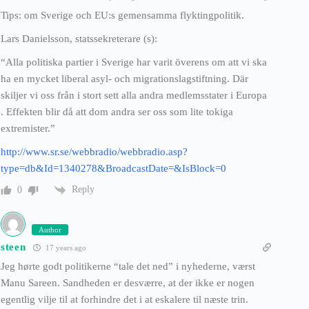
Tips: om Sverige och EU:s gemensamma flyktingpolitik.
Lars Danielsson, statssekreterare (s):
“Alla politiska partier i Sverige har varit överens om att vi ska
ha en mycket liberal asyl- och migrationslagstiftning. Där
skiljer vi oss från i stort sett alla andra medlemsstater i Europa
. Effekten blir då att dom andra ser oss som lite tokiga
extremister.”
http://www.sr.se/webbradio/webbradio.asp?
type=db&Id=1340278&BroadcastDate=&IsBlock=0
Reply
0
Author
steen
17 years ago
Jeg hørte godt politikerne “tale det ned” i nyhederne, værst
Manu Sareen. Sandheden er desværre, at der ikke er nogen
egentlig vilje til at forhindre det i at eskalere til næste trin.