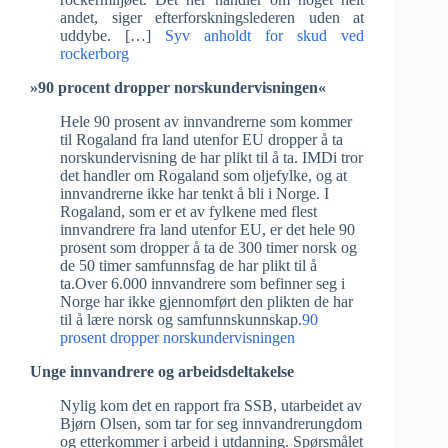
andet, siger efterforskningslederen uden at
uddybe. […]
Syv anholdt for skud ved
rockerborg
»90 procent dropper norskundervisningen«
Hele 90 prosent av innvandrerne som kommer
til Rogaland fra land utenfor EU dropper å ta
norskundervisning de har plikt til å ta. IMDi tror
det handler om Rogaland som oljefylke, og at
innvandrerne ikke har tenkt å bli i Norge. I
Rogaland, som er et av fylkene med flest
innvandrere fra land utenfor EU, er det hele 90
prosent som dropper å ta de 300 timer norsk og
de 50 timer samfunnsfag de har plikt til å
ta.Over 6.000 innvandrere som befinner seg i
Norge har ikke gjennomført den plikten de har
til å lære norsk og samfunnskunnskap.
90
prosent dropper norskundervisningen
Unge innvandrere og arbeidsdeltakelse
Nylig kom det en rapport fra SSB, utarbeidet av
Bjørn Olsen, som tar for seg innvandrerungdom
og etterkommer i arbeid i utdanning. Spørsmålet