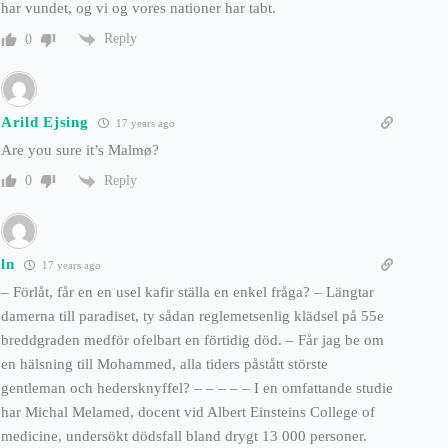
har vundet, og vi og vores nationer har tabt.
Reply
0
Arild Ejsing
17 years ago
Are you sure it’s Malmø?
Reply
0
ln
17 years ago
– Förlåt, får en en usel kafir ställa en enkel fråga? – Längtar
damerna till paradiset, ty sådan reglemetsenlig klädsel på 55e
breddgraden medför ofelbart en förtidig död. – Får jag be om
en hälsning till Mohammed, alla tiders påstått störste
gentleman och hedersknyffel? – – – – – I en omfattande studie
har Michal Melamed, docent vid Albert Einsteins College of
medicine, undersökt dödsfall bland drygt 13 000 personer.