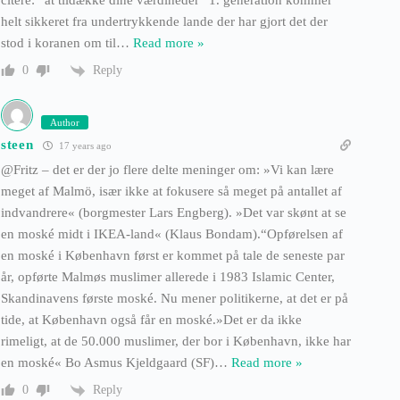
helt sikkeret fra undertrykkende lande der har gjort det der
stod i koranen om til
…
Read more »
Reply
0
Author
steen
17 years ago
@Fritz – det er der jo flere delte meninger om: »Vi kan lære
meget af Malmö, især ikke at fokusere så meget på antallet af
indvandrere« (borgmester Lars Engberg). »Det var skønt at se
en moské midt i IKEA-land« (Klaus Bondam).“Opførelsen af
en moské i København først er kommet på tale de seneste par
år, opførte Malmøs muslimer allerede i 1983 Islamic Center,
Skandinavens første moské. Nu mener politikerne, at det er på
tide, at København også får en moské.»Det er da ikke
rimeligt, at de 50.000 muslimer, der bor i København, ikke har
en moské« Bo Asmus Kjeldgaard (SF)
…
Read more »
Reply
0