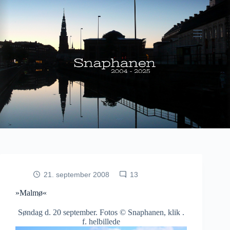
Fortsæt
til
indhold
21. september 2008
13
»Malmø«
Søndag d. 20 september. Fotos © Snaphanen, klik .
f. helbillede