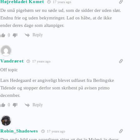
Højrebladet Komet
17 years ago
De små pigebørn ser nu søde ud, som de sidder der uden slør.
Endnu frie og uden bekymringer. Lad os håbe, at de ikke
ender deres dage som altanpiger.
Reply
0
Vandrøret
17 years ago
Off topic
Lars Hedegaard er angiveligt blevet udfaset fra Berlingske
Tidende og stopper derfor som skribent på avisen primo
december.
Reply
0
Robin_Shadowes
17 years ago
Den enda bild som egentligen röjer att det är Malmö är deras