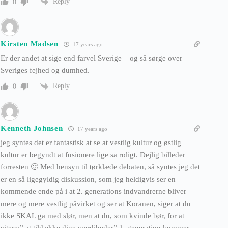
Reply
0
Kirsten Madsen
17 years ago
Er der andet at sige end farvel Sverige – og så sørge over
Sveriges fejhed og dumhed.
Reply
0
Kenneth Johnsen
17 years ago
jeg syntes det er fantastisk at se at vestlig kultur og østlig
kultur er begyndt at fusionere lige så roligt. Dejlig billeder
forresten 🙂 Med hensyn til tørklæde debaten, så syntes jeg det
er en så ligegyldig diskussion, som jeg heldigvis ser en
kommende ende på i at 2. generations indvandrerne bliver
mere og mere vestlig påvirket og ser at Koranen, siger at du
ikke SKAL gå med slør, men at du, som kvinde bør, for at
citere:” at tildække dine værdiheder” 1. generation kommer