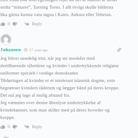
stolta “minaret”, Turning Torso. I allt övrigt skulle bilderna
lika gärna kunna vara tagna i Kairo, Ankara eller Teheran.
Reply
0
Johansen
17 years ago
Jeg bliver uendelig trist, når jeg ser moskéer med
dertilhørende råbetårne og kvinder i undertrykkende religiøse
uniformer specielt i vestlige demokratier.
Tilsløringen af kvinder er et intolerant islamisk dogme, som
begrænser kvinders råderum og lægger bånd på deres kroppe.
Det må jeg tage al mulig afstand fra.
Jeg væmmes over denne åbenlyse undertrykkelse af
kvindekønnet, som man skilter med på deres hoveder og
kroppe.
Reply
0