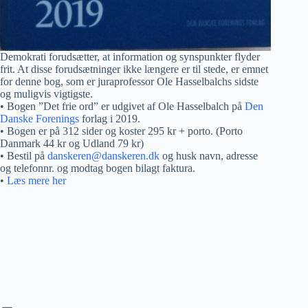
Demokrati forudsætter, at information og synspunkter flyder
frit. At disse forudsætninger ikke længere er til stede, er emnet
for denne bog, som er juraprofessor Ole Hasselbalchs sidste
og muligvis vigtigste.
• Bogen ”Det frie ord” er udgivet af Ole Hasselbalch på
Den
Danske Forenings
forlag i 2019.
• Bogen er på 312 sider og koster 295 kr + porto. (Porto
Danmark 44 kr og Udland 79 kr)
• Bestil på
danskeren@danskeren.dk
og husk navn, adresse
og telefonnr. og modtag bogen bilagt faktura.
•
Læs mere her