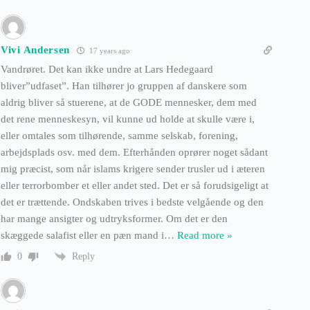
Vivi Andersen
17 years ago
Vandrøret. Det kan ikke undre at Lars Hedegaard
bliver”udfaset”. Han tilhører jo gruppen af danskere som
aldrig bliver så stuerene, at de GODE mennesker, dem med
det rene menneskesyn, vil kunne ud holde at skulle være i,
eller omtales som tilhørende, samme selskab, forening,
arbejdsplads osv. med dem. Efterhånden oprører noget sådant
mig præcist, som når islams krigere sender trusler ud i æteren
eller terrorbomber et eller andet sted. Det er så forudsigeligt at
det er trættende. Ondskaben trives i bedste velgående og den
har mange ansigter og udtryksformer. Om det er den
skæggede salafist eller en pæn mand i
…
Read more »
Reply
0