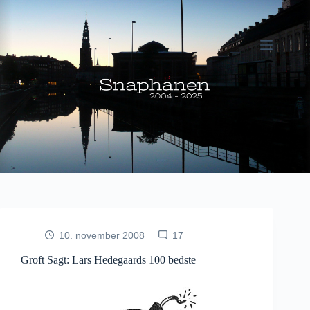
Fortsæt
til
indhold
10. november 2008
17
Groft Sagt: Lars Hedegaards 100 bedste