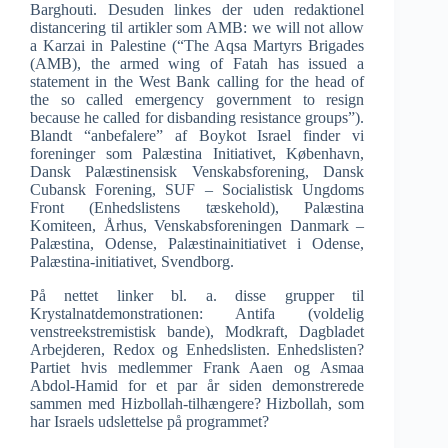
Barghouti. Desuden linkes der uden redaktionel
distancering til artikler som AMB: we will not allow
a Karzai in Palestine (“The Aqsa Martyrs Brigades
(AMB), the armed wing of Fatah has issued a
statement in the West Bank calling for the head of
the so called emergency government to resign
because he called for disbanding resistance groups”).
Blandt “anbefalere” af Boykot Israel finder vi
foreninger som Palæstina Initiativet, København,
Dansk Palæstinensisk Venskabsforening, Dansk
Cubansk Forening, SUF – Socialistisk Ungdoms
Front (Enhedslistens tæskehold), Palæstina
Komiteen, Århus, Venskabsforeningen Danmark –
Palæstina, Odense, Palæstinainitiativet i Odense,
Palæstina-initiativet, Svendborg.
På nettet linker bl. a. disse grupper til
Krystalnatdemonstrationen: Antifa (voldelig
venstreekstremistisk bande), Modkraft, Dagbladet
Arbejderen, Redox og Enhedslisten. Enhedslisten?
Partiet hvis medlemmer Frank Aaen og Asmaa
Abdol-Hamid for et par år siden demonstrerede
sammen med Hizbollah-tilhængere? Hizbollah, som
har Israels udslettelse på programmet?