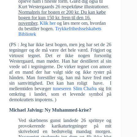
opleve ham i fineste form. Glæd dig også til
Kurt Westergaards 26 respektløse illustrationer.
Normalpris for bogen er 200 kr. Du kan købe
bogen for kun 150 kr. frem til den 16.
november
.
Klik her
og læs mere om, hvordan
du bestiller bogen.
Trykkefrihedsselskabets
Bibliotek
(PS : Jeg har ikke læst bogen, men jeg har set de 26
tegninger og de må være det hele værd. Frigjort og
virtoust tegnet. Det er ikke nogen forsonlig
Westergaard, man møder. Han har destilleret al sin
vrede ud i tegningerne. De virker tegnet con amore
af en mand der har valgt side og ikke ryster på
hånden. Man forestiller sig, han må have fred med
sin samvittighed. Det kan han roligt have. I
mellemtiden bevæger
tuneseren Slim Chafra
sig frit
omkring i landet, som et levende symbol på
demokratiets impotens. )
Michael Jalving: Ny Muhammed-krise?
Ved skæbnens gunst landede 26 spritnye og
provokerende karikaturtegninger på mit
skrivebord en bedrøvelig mandag morgen.
Nysgerrigt studerede jeg dem og fik ikke blot