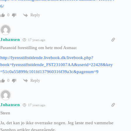
6/
Reply
0
Johansen
17 years ago
Paranoid forestilling om hetz mod Asmaa:
http://fyensstiftstidende.livebook.dk/livebook.php?
book=fyensstiftstidende_FST231007AA&userid=22428&key
=51c0a55899fc101fd137960316f39a3c&pagenum=9
Reply
0
Johansen
17 years ago
Steen
Ja, det kan jo ikke overraske nogen. Jeg læste med væmmelse
Sapphos artikler desangående.