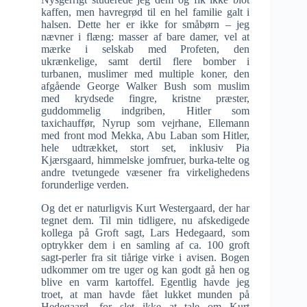
kaffen, men havregrød til en hel familie galt i
halsen. Dette her er ikke for småbørn – jeg
nævner i flæng: masser af bare damer, vel at
mærke i selskab med Profeten, den
ukrænkelige, samt dertil flere bomber i
turbanen, muslimer med multiple koner, den
afgående George Walker Bush som muslim
med krydsede fingre, kristne præster,
guddommelig indgriben, Hitler som
taxichauffør, Nyrup som vejrhane, Ellemann
med front mod Mekka, Abu Laban som Hitler,
hele udtrækket, stort set, inklusiv Pia
Kjærsgaard, himmelske jomfruer, burka-telte og
andre tvetungede væsener fra virkelighedens
forunderlige verden.
Og det er naturligvis Kurt Westergaard, der har
tegnet dem. Til min tidligere, nu afskedigede
kollega på Groft sagt, Lars Hedegaard, som
optrykker dem i en samling af ca. 100 groft
sagt-perler fra sit tiårige virke i avisen. Bogen
udkommer om tre uger og kan godt gå hen og
blive en varm kartoffel. Egentlig havde jeg
troet, at man havde fået lukket munden på
Hedegaard, for slet ikke at tale om Kurt