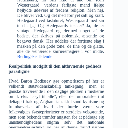
Westergaard, verdens farligste mand ifølge
højlydte udøvere af fredens religion. Men nej.
De bliver ved. Og det med fornyet saft og kraft.
Hedegaard ved tastaturet; Westergaard med sin
tusch. [..] Og Hedegaards tekster? Ja, de er
vintage Hedegaard og dermed noget af de
bedste, der skrives på polemisk, ætsende og
begavet dansk. Her uddeles der fortjente slag i
masken på den gode tone, de fine og de glatte,
alle de velnærede karrieremagere i vor midte.
Berlingske Tidende
Realpolitisk modgift til den altfavnende godheds
paradigme
Hvad Baron Bodissey gør opmærksom på her er
velkendt statsvidenskabelig tankegang, men er
ganske fraværende i den daglige pludren i medierne
om f. eks. “asyl til alle”, eller det umoralske i at
deltage i Irak og Afghanistan. Lidt sund kynisme og
fremhævelse af hvad der burde være vore
folkevalgtes førsteprioriteter er særdeles velgørende,
men som bekendt trumfer angsten for at pådrage sig
uanstændighedens stigma selv det nationale
overlevelsesinstinkt, og har af denne grund næppe