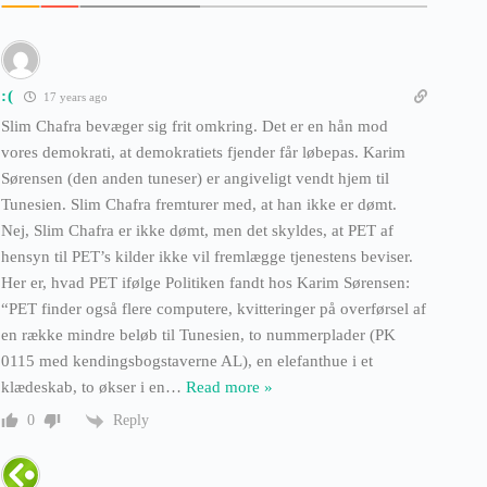
:(
17 years ago
Slim Chafra bevæger sig frit omkring. Det er en hån mod
vores demokrati, at demokratiets fjender får løbepas. Karim
Sørensen (den anden tuneser) er angiveligt vendt hjem til
Tunesien. Slim Chafra fremturer med, at han ikke er dømt.
Nej, Slim Chafra er ikke dømt, men det skyldes, at PET af
hensyn til PET’s kilder ikke vil fremlægge tjenestens beviser.
Her er, hvad PET ifølge Politiken fandt hos Karim Sørensen:
“PET finder også flere computere, kvitteringer på overførsel af
en række mindre beløb til Tunesien, to nummerplader (PK
0115 med kendingsbogstaverne AL), en elefanthue i et
klædeskab, to økser i en
…
Read more »
Reply
0