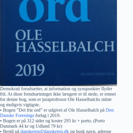
Demokrati forudsætter, at information og synspunkter flyder
frit. At disse forudsætninger ikke længere er til stede, er emnet
for denne bog, som er juraprofessor Ole Hasselbalchs sidste
og muligvis vigtigste.
• Bogen ”Det frie ord” er udgivet af Ole Hasselbalch på
Den
Danske Forenings
forlag i 2019.
• Bogen er på 312 sider og koster 295 kr + porto. (Porto
Danmark 44 kr og Udland 79 kr)
• Bestil på
danskeren@danskeren.dk
og husk navn, adresse