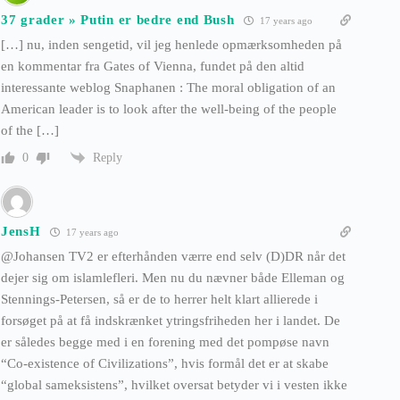
37 grader » Putin er bedre end Bush
17 years ago
[…] nu, inden sengetid, vil jeg henlede opmærksomheden på
en kommentar fra Gates of Vienna, fundet på den altid
interessante weblog Snaphanen : The moral obligation of an
American leader is to look after the well-being of the people
of the […]
Reply
0
JensH
17 years ago
@Johansen TV2 er efterhånden værre end selv (D)DR når det
dejer sig om islamlefleri. Men nu du nævner både Elleman og
Stennings-Petersen, så er de to herrer helt klart allierede i
forsøget på at få indskrænket ytringsfriheden her i landet. De
er således begge med i en forening med det pompøse navn
“Co-existence of Civilizations”, hvis formål det er at skabe
“global sameksistens”, hvilket oversat betyder vi i vesten ikke