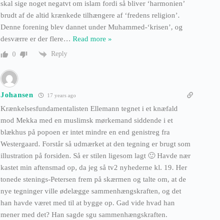
skal sige noget negatvt om islam fordi så bliver ‘harmonien’
brudt af de altid krænkede tilhængere af ‘fredens religion’.
Denne forening blev dannet under Muhammed-‘krisen’, og
desværre er der flere
…
Read more »
Reply
0
Johansen
17 years ago
Krænkelsesfundamentalisten Ellemann tegnet i et knæfald
mod Mekka med en muslimsk mørkemand siddende i et
blækhus på popoen er intet mindre en end genistreg fra
Westergaard. Forstår så udmærket at den tegning er brugt som
illustration på forsiden. Så er stilen ligesom lagt 🙂 Havde nær
kastet min aftensmad op, da jeg så tv2 nyhederne kl. 19. Her
tonede stenings-Petersen frem på skærmen og talte om, at de
nye tegninger ville ødelægge sammenhængskraften, og det
han havde været med til at bygge op. Gad vide hvad han
mener med det? Han sagde sgu sammenhængskraften.