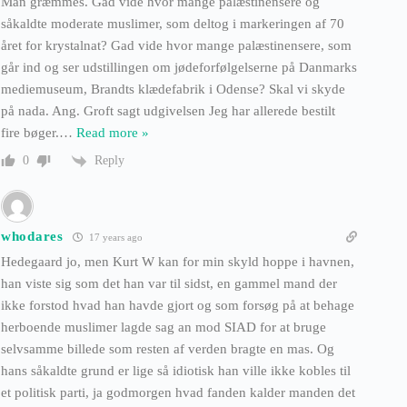
Man græmmes. Gad vide hvor mange palæstinensere og
såkaldte moderate muslimer, som deltog i markeringen af 70
året for krystalnat? Gad vide hvor mange palæstinensere, som
går ind og ser udstillingen om jødeforfølgelserne på Danmarks
mediemuseum, Brandts klædefabrik i Odense? Skal vi skyde
på nada. Ang. Groft sagt udgivelsen Jeg har allerede bestilt
fire bøger.
…
Read more »
Reply
0
whodares
17 years ago
Hedegaard jo, men Kurt W kan for min skyld hoppe i havnen,
han viste sig som det han var til sidst, en gammel mand der
ikke forstod hvad han havde gjort og som forsøg på at behage
herboende muslimer lagde sag an mod SIAD for at bruge
selvsamme billede som resten af verden bragte en mas. Og
hans såkaldte grund er lige så idiotisk han ville ikke kobles til
et politisk parti, ja godmorgen hvad fanden kalder manden det