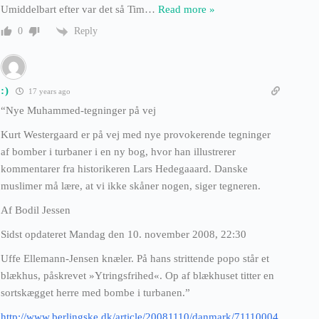
Umiddelbart efter var det så Tim
…
Read more »
Reply
0
:)
17 years ago
“Nye Muhammed-tegninger på vej
Kurt Westergaard er på vej med nye provokerende tegninger
af bomber i turbaner i en ny bog, hvor han illustrerer
kommentarer fra historikeren Lars Hedegaaard. Danske
muslimer må lære, at vi ikke skåner nogen, siger tegneren.
Af Bodil Jessen
Sidst opdateret Mandag den 10. november 2008, 22:30
Uffe Ellemann-Jensen knæler. På hans strittende popo står et
blækhus, påskrevet »Ytringsfrihed«. Op af blækhuset titter en
sortskægget herre med bombe i turbanen.”
http://www.berlingske.dk/article/20081110/danmark/71110004