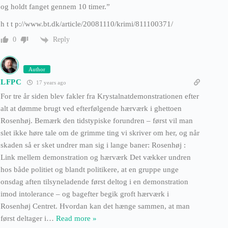
og holdt fanget gennem 10 timer.”
h t t p://www.bt.dk/article/20081110/krimi/811100371/
Reply
0
Author
LFPC
17 years ago
For tre år siden blev fakler fra Krystalnatdemonstrationen efter
alt at dømme brugt ved efterfølgende hærværk i ghettoen
Rosenhøj. Bemærk den tidstypiske forundren – først vil man
slet ikke høre tale om de grimme ting vi skriver om her, og når
skaden så er sket undrer man sig i lange baner: Rosenhøj :
Link mellem demonstration og hærværk Det vækker undren
hos både politiet og blandt politikere, at en gruppe unge
onsdag aften tilsyneladende først deltog i en demonstration
imod intolerance – og bagefter begik groft hærværk i
Rosenhøj Centret. Hvordan kan det hænge sammen, at man
først deltager i
…
Read more »