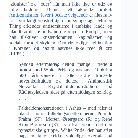
‘zionister’ og ‘jøder’ når man ikke lige er ude og
lufte faklerne. Denne helt aktuelle artikel:
Antisemitismen lever i bedste velgående
er illustrativ
for hvor langt venstrefløjen kan svinge sig – Morten
Thing erkender antisemitisme i arabiske lande og
blandt arabiske indvandrergrupper i Europa, men
han tilskriver kristendommen, kapitalismen og
sociale forhold skylden. Den righoldige legitimation
i Koranen og hadith nævnes ikke med ét ord
(LFPC).
Søndag eftermiddag deltog mange i fredelig
protest mod White Pride og nazisme. Omkring
500 århusianere i alle aldre trodsede
novemberkulden og deltog i Antiracistisk
Netværks Krystalnat-demonstration på
Rådhuspladsen sidst på eftermiddagen søndag.
[…]
Fakkeldemonstrationen i Århus – med taler af
blandt andre folketingsmedlemmerne Pernille
Frahm (SF), Morten Østergaard (R) og René
Skau Bjørnsson (S) – var især vendt mod den
nynazistiske gruppe, White Pride, der har stået
bag en lang række voldelige overfald på