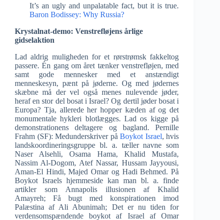
It’s an ugly and unpalatable fact, but it is true.
Baron Bodissey: Why Russia?
Krystalnat-demo: Venstrefløjens årlige
gidselaktion
Lad aldrig muligheden for et rørstrømsk fakkeltog
passere. Én gang om året tænker venstrefløjen, med
samt gode mennesker med et anstændigt
menneskesyn, pænt på jøderne. Og med jødernes
skæbne må der vel også menes nulevende jøder,
heraf en stor del bosat i Israel? Og dertil jøder bosat i
Europa? Tja, allerede her hopper kæden af og det
monumentale hykleri blotlægges. Lad os kigge på
demonstrationens deltagere og bagland. Pernille
Frahm (SF): Medunderskriver på
Boykot Israel
, hvis
landskoordineringsgruppe bl. a. tæller navne som
Naser Alsehli, Osama Hama, Khalid Mustafa,
Nassim Al-Dogom, Atef Nassar, Hussam Jayyousi,
Aman-El Hindi, Majed Omar og Hadi Behmed. På
Boykot Israels hjemmeside kan man bl. a. finde
artikler som Annapolis illusionen af Khalid
Amayreh; Få bugt med konspirationen imod
Palæstina af Ali Abunimah; Det er nu tiden for
verdensomspændende boykot af Israel af Omar