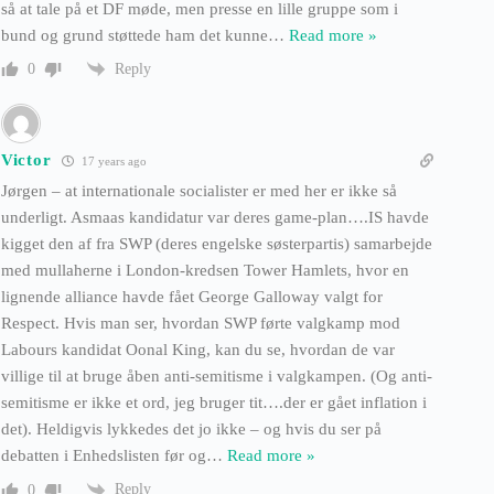
så at tale på et DF møde, men presse en lille gruppe som i
bund og grund støttede ham det kunne
…
Read more »
Reply
0
Victor
17 years ago
Jørgen – at internationale socialister er med her er ikke så
underligt. Asmaas kandidatur var deres game-plan….IS havde
kigget den af fra SWP (deres engelske søsterpartis) samarbejde
med mullaherne i London-kredsen Tower Hamlets, hvor en
lignende alliance havde fået George Galloway valgt for
Respect. Hvis man ser, hvordan SWP førte valgkamp mod
Labours kandidat Oonal King, kan du se, hvordan de var
villige til at bruge åben anti-semitisme i valgkampen. (Og anti-
semitisme er ikke et ord, jeg bruger tit….der er gået inflation i
det). Heldigvis lykkedes det jo ikke – og hvis du ser på
debatten i Enhedslisten før og
…
Read more »
Reply
0