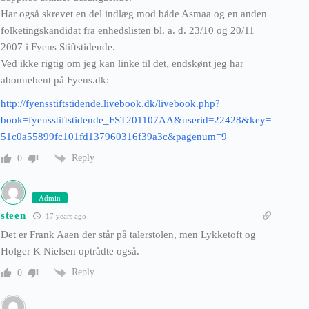
Har også skrevet en del indlæg mod både Asmaa og en anden
folketingskandidat fra enhedslisten bl. a. d. 23/10 og 20/11
2007 i Fyens Stiftstidende.
Ved ikke rigtig om jeg kan linke til det, endskønt jeg har
abonnebent på Fyens.dk:
http://fyensstiftstidende.livebook.dk/livebook.php?
book=fyensstiftstidende_FST201107AA&userid=22428&key=
51c0a55899fc101fd137960316f39a3c&pagenum=9
Reply
0
Admin
steen
17 years ago
Det er Frank Aaen der står på talerstolen, men Lykketoft og
Holger K Nielsen optrådte også.
Reply
0