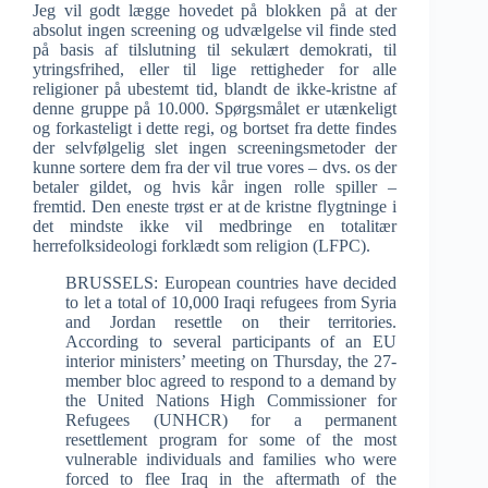
Jeg vil godt lægge hovedet på blokken på at der
absolut ingen screening og udvælgelse vil finde sted
på basis af tilslutning til sekulært demokrati, til
ytringsfrihed, eller til lige rettigheder for alle
religioner på ubestemt tid, blandt de ikke-kristne af
denne gruppe på 10.000. Spørgsmålet er utænkeligt
og forkasteligt i dette regi, og bortset fra dette findes
der selvfølgelig slet ingen screeningsmetoder der
kunne sortere dem fra der vil true vores – dvs. os der
betaler gildet, og hvis kår ingen rolle spiller –
fremtid. Den eneste trøst er at de kristne flygtninge i
det mindste ikke vil medbringe en totalitær
herrefolksideologi forklædt som religion (LFPC).
BRUSSELS: European countries have decided
to let a total of 10,000 Iraqi refugees from Syria
and Jordan resettle on their territories.
According to several participants of an EU
interior ministers’ meeting on Thursday, the 27-
member bloc agreed to respond to a demand by
the United Nations High Commissioner for
Refugees (UNHCR) for a permanent
resettlement program for some of the most
vulnerable individuals and families who were
forced to flee Iraq in the aftermath of the