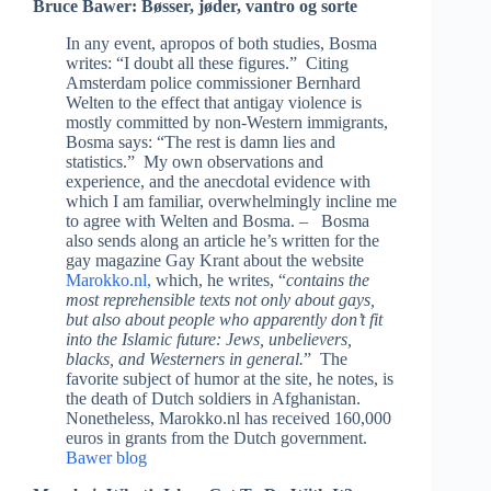
Bruce Bawer: Bøsser, jøder, vantro og sorte
In any event, apropos of both studies, Bosma
writes: “I doubt all these figures.” Citing
Amsterdam police commissioner Bernhard
Welten to the effect that antigay violence is
mostly committed by non-Western immigrants,
Bosma says: “The rest is damn lies and
statistics.” My own observations and
experience, and the anecdotal evidence with
which I am familiar, overwhelmingly incline me
to agree with Welten and Bosma. – Bosma
also sends along an article he’s written for the
gay magazine Gay Krant about the website
Marokko.nl,
which, he writes, “
contains the
most reprehensible texts not only about gays,
but also about people who apparently don’t fit
into the Islamic future: Jews, unbelievers,
blacks, and Westerners in general.
” The
favorite subject of humor at the site, he notes, is
the death of Dutch soldiers in Afghanistan.
Nonetheless, Marokko.nl has received 160,000
euros in grants from the Dutch government.
Bawer blog