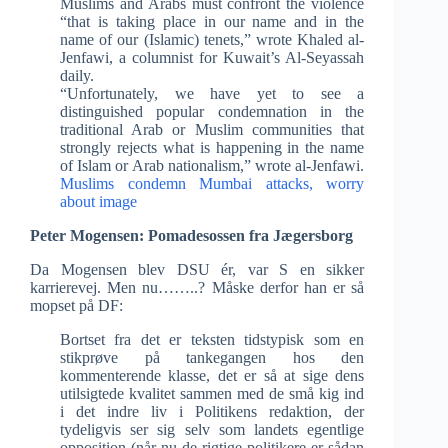
Muslims and Arabs must confront the violence
“that is taking place in our name and in the
name of our (Islamic) tenets,” wrote Khaled al-
Jenfawi, a columnist for Kuwait’s Al-Seyassah
daily.
“Unfortunately, we have yet to see a
distinguished popular condemnation in the
traditional Arab or Muslim communities that
strongly rejects what is happening in the name
of Islam or Arab nationalism,” wrote al-Jenfawi.
Muslims condemn Mumbai attacks, worry
about image
Peter Mogensen: Pomadesossen fra Jægersborg
Da Mogensen blev DSU ér, var S en sikker
karrierevej. Men nu……..? Måske derfor han er så
mopset på DF:
Bortset fra det er teksten tidstypisk som en
stikprøve på tankegangen hos den
kommenterende klasse, det er så at sige dens
utilsigtede kvalitet sammen med de små kig ind
i det indre liv i Politikens redaktion, der
tydeligvis ser sig selv som landets egentlige
opposition (når nu de rigtige politikere er sådan