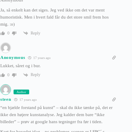
Ja, så enkelt kan det siges. Jeg ved ikke om det var ment
humoristisk. Men i hvert fald får du det store smil frem hos
mig. :o)
Reply
0
Anonymous
17 years ago
Lukket, såret og i bur.
Reply
0
Author
steen
17 years ago
“en bjælde forstand på kunst” – skal du ikke tænke på, det er
ikke den højere kunstanalyse. Jeg kalder dem bare “ikke
billeder” – prøv at google hans tegninger fra før i tiden.
Kort for hovedet idag – pc problemer, scenen er LFPC´ s