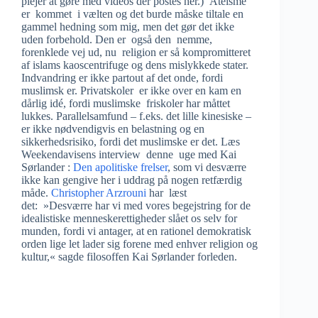
plejer at gøre med videos der postes her.) Ateisme
er kommet i vælten og det burde måske tiltale en
gammel hedning som mig, men det gør det ikke
uden forbehold. Den er også den nemme,
forenklede vej ud, nu religion er så kompromitteret
af islams kaoscentrifuge og dens mislykkede stater.
Indvandring er ikke partout af det onde, fordi
muslimsk er. Privatskoler er ikke over en kam en
dårlig idé, fordi muslimske friskoler har måttet
lukkes. Parallelsamfund – f.eks. det lille kinesiske –
er ikke nødvendigvis en belastning og en
sikkerhedsrisiko, fordi det muslimske er det. Læs
Weekendavisens interview denne uge med Kai
Sørlander :
Den apolitiske frelser
, som vi desværre
ikke kan gengive her i uddrag på nogen retfærdig
måde.
Christopher Arzrouni
har læst
det: »Desværre har vi med vores begejstring for de
idealistiske menneskerettigheder slået os selv for
munden, fordi vi antager, at en rationel demokratisk
orden lige let lader sig forene med enhver religion og
kultur,« sagde filosoffen Kai Sørlander forleden.