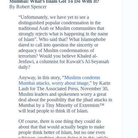
Mumbai: What’s Islam Got To Do With It?
By Robert Spencer
“Unfortunately, we have yet to see a
distinguished popular condemnation in the
traditional Arab or Muslim communities that
strongly rejects what is happening in the name
of Islam”. Who said that? What Islamophobe
dared to call into question the sincerity or
adequacy of Muslim condemnations of
terrorism? Would you believe Khaled al-
Jenfawi, a columnist for Kuwait’s Al-Seyassah
daily?
Anyway, in this story, “
Muslims condemn
Mumbai attacks, worry about image,”
by Karin
Laub for The Associated Press, November 30,
Muslim leaders and spokesmen worry a great
deal about the possibility that the jihad attacks in
Mumbai by a Tiny Minority of Extremists™
will lead people to think ill of Islam.
Of course, there is one thing they could do
about that that would actually begin to make
people think better of Islam, but no one even
whispers anything about doing it in this article