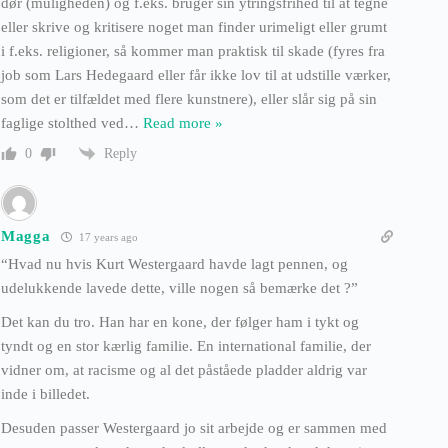
dør (muligheden) og f.eks. bruger sin ytringsfrihed til at tegne
eller skrive og kritisere noget man finder urimeligt eller grumt
i f.eks. religioner, så kommer man praktisk til skade (fyres fra
job som Lars Hedegaard eller får ikke lov til at udstille værker,
som det er tilfældet med flere kunstnere), eller slår sig på sin
faglige stolthed ved
…
Read more »
Reply
0
Magga
17 years ago
“Hvad nu hvis Kurt Westergaard havde lagt pennen, og
udelukkende lavede dette, ville nogen så bemærke det ?”
Det kan du tro. Han har en kone, der følger ham i tykt og
tyndt og en stor kærlig familie. En international familie, der
vidner om, at racisme og al det påståede pladder aldrig var
inde i billedet.
Desuden passer Westergaard jo sit arbejde og er sammen med