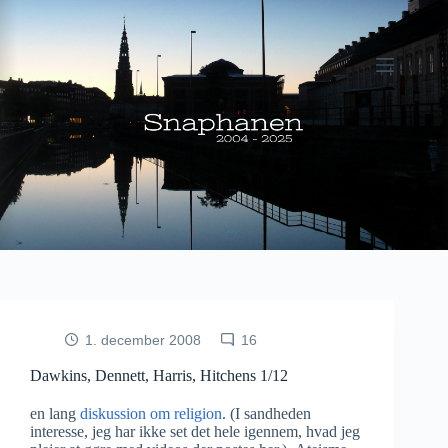
Fortsæt
til
indhold
1. december 2008
16
Dawkins, Dennett, Harris, Hitchens 1/12
en lang
diskussion om religion
. (I sandheden
interesse, jeg har ikke set det hele igennem, hvad jeg