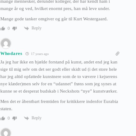
mange mennesker, derunder kolleger, der har kendt ham i
mange år og ved, hvilket enormt pres, han må leve under.
Mange gode tanker omgiver og går til Kurt Westergaard.
Reply
0
Whodares
17 years ago
Ja jeg har ikke en bjælde forstand på kunst, andet end jeg kan
sige til mig selv om det ser godt eller skidt ud (i det store hele
har jeg altid opfattede kunstnere som de to vævere i kejserens
nye klæder)men selv for en “udannet” frøns som jeg synes at
kunne se et desperat budskab i Neckshots “nye” kunstværker.
Men det er åbentbart fremtiden for kritikkere indenfor Eurabia
staten.
Reply
0