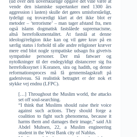
(ud over den uoverskuelige opgave det ville være at
vende den islamiske supertanker med 1300 års
aggression i lasten) skulle det gøres umisforståeligt,
tydeligt og troværdigt klart at det ikke blot er
metoder – ‘terrorisme’ – man tager afstand fra, men
også islams dogmatisk fastslåede supremacisme,
altså herrefolksmentalitet. At fastslå at denne
ideologi/religion ikke kan og vil gøre krav på en
særlig status i forhold til alle andre religioner kræver
mere end blot nogle sympatiske udsagn fra givetvis
sympatiske personer. Der må fatwaer og
nytolkninger til der endegyldigt distancerer sig fra
herrefolkssynet i Koranen, sira og hadith, og denne
reformationsproces må få gennemslagskraft på
gadeniveau. Så realistisk betragtet er der nok et
stykke vej endnu (LFPC).
[…] Throughout the Muslim world, the attacks
set off soul-searching.
“I think that Muslims should raise their voice
against such actions. They should forge a
coalition to fight such phenomena, because it
harms them and damages their image,” said Ali
Abdel Muhsen, 22, a Muslim engineering
student in the West Bank city of Nablus.