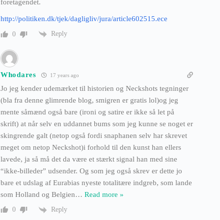
foretagendet.
http://politiken.dk/tjek/dagligliv/jura/article602515.ece
Reply
0
Whodares
17 years ago
Jo jeg kender udemærket til historien og Neckshots tegninger
(bla fra denne glimrende blog, smigren er gratis lol)og jeg
mente såmænd også bare (ironi og satire er ikke så let på
skrift) at når selv en uddannet bums som jeg kunne se noget er
skingrende galt (netop også fordi snaphanen selv har skrevet
meget om netop Neckshot)i forhold til den kunst han ellers
lavede, ja så må det da være et stærkt signal han med sine
“ikke-billeder” udsender. Og som jeg også skrev er dette jo
bare et udslag af Eurabias nyeste totalitære indgreb, som lande
som Holland og Belgien
…
Read more »
Reply
0