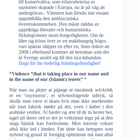
till konservativa, som erfarenheterna av
nazismen skapade i Europa, nu är på väg att
undergrävas.- Vänstern kan förstås inte ensam
upprätthålla den antifascistiska
överenskommelsen. Den måste räddas av
uppriktiga liberaler och humanistiska
flyktingvänner inom borgerligheten. Om de
låter sig köras över av en makthungrig höger,
vars spärrar släpper en efter en, finns risken att
2008 i efterhand kommer att betraktas som det
år Sverige anslöt sig till den nya tidsandan.
Dags för lite hederlig främlingsfientlighet!
“Violence “that is taking place in our name and
in the name of our (Islamic) tenets” “
Når man nu plejer at påpege at muslimsk selvkritik
er en ‘oxymoron’, et selvmodsigende udtryk, så
skulle man være et skarn hvis man ikke anerkender
når man faktisk støder på det, oven i købet i den
arabiske verden. Al hæder og ære til de to herrer her,
taget på deres ord er det jo velkomne tegn på at den
slags faktisk kan forekomme. Men træerne vokser
altså ikke ind i himlen. Før dette kan betegnes som
nybrud og grund til forsigtig optimisme må man altså