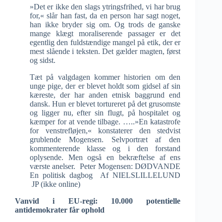
»Det er ikke den slags ytringsfrihed, vi har brug
for,« slår han fast, da en person har sagt noget,
han ikke bryder sig om. Og trods de ganske
mange klægt moraliserende passager er det
egentlig den fuldstændige mangel på etik, der er
mest slående i teksten. Det gælder magten, først
og sidst.
Tæt på valgdagen kommer historien om den
unge pige, der er blevet holdt som gidsel af sin
kæreste, der har anden etnisk baggrund end
dansk. Hun er blevet tortureret på det grusomste
og ligger nu, efter sin flugt, på hospitalet og
kæmper for at vende tilbage. …..»En katastrofe
for venstrefløjen,« konstaterer den stedvist
grublende Mogensen. Selvportræt af den
kommenterende klasse og i den forstand
oplysende. Men også en bekræftelse af ens
værste anelser. Peter Mogensen: DØDVANDE
En politisk dagbog Af NIELSLILLELUND
JP (ikke online)
Vanvid i EU-regi: 10.000 potentielle
antidemokrater får ophold