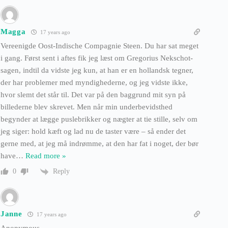
Magga
17 years ago
Vereenigde Oost-Indische Compagnie Steen. Du har sat meget
i gang. Først sent i aftes fik jeg læst om Gregorius Nekschot-
sagen, indtil da vidste jeg kun, at han er en hollandsk tegner,
der har problemer med myndighederne, og jeg vidste ikke,
hvor slemt det står til. Det var på den baggrund mit syn på
billederne blev skrevet. Men når min underbevidsthed
begynder at lægge puslebrikker og nægter at tie stille, selv om
jeg siger: hold kæft og lad nu de taster være – så ender det
gerne med, at jeg må indrømme, at den har fat i noget, der bør
have
…
Read more »
Reply
0
Janne
17 years ago
Anonymous