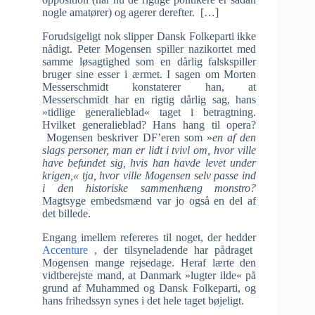
nogle amatører) og agerer derefter. […]
Forudsigeligt nok slipper Dansk Folkeparti ikke
nådigt. Peter Mogensen spiller nazikortet med
samme løsagtighed som en dårlig falskspiller
bruger sine esser i ærmet. I sagen om Morten
Messerschmidt konstaterer han, at
Messerschmidt har en rigtig dårlig sag, hans
»tidlige generalieblad« taget i betragtning.
Hvilket generalieblad? Hans hang til opera?
Mogensen beskriver DF’eren som »
en af den
slags personer, man er lidt i tvivl om, hvor ville
have befundet sig, hvis han havde levet under
krigen,« tja, hvor ville Mogensen selv passe ind
i den historiske sammenhæng monstro?
Magtsyge embedsmænd var jo også en del af
det billede.
Engang imellem refereres til noget, der hedder
Accenture
, der tilsyneladende har pådraget
Mogensen mange rejsedage. Heraf lærte den
vidtberejste mand, at Danmark »lugter ilde« på
grund af Muhammed og Dansk Folkeparti, og
hans frihedssyn synes i det hele taget bøjeligt.