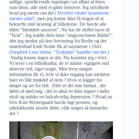
saftige, sprællevende tegninger var afløst af fotos
som disse, alle med et gitter henover. Jeg udvilkede
hvad jeg mente om det i
Hvorfor vinder tyrannerne
næsten altid?
, men jeg kunne ikke få nogen til at
bekræfte min læsning af billederne. De havde alle
titlen “Identiteit anonym”. Nu har de skiftet navn til
“Noir”. Jeg kaldte dem hans “ungezeichnete Bilder”,
idet jeg tænkte på den forvisning fra Berlin og det
maleforbud Emil Nolde fik af nazisterne i 1941.
(
Siegfred Lenz´debut, “Tysktime” handler om det
.)
Stadig kunne ingen se det. Nu kommer jeg i tvivl.
Vi lever i en billedkultur, de er måske vigtigere end
skrevne ord, siger nogle. Men hvor megen
information får vi, hvis vi ikke engang kan nærlæse
bare en lille brøkdel af dem ? Hvis vi kigger for
meget og ser for lidt. Eller er det min fantasi , der
løber af med mig : det er altså en ikke tegner i indre
eksil og måske en halvalvorlig depression ? Hvad nu
hvis Kurt Westergaard havde lagt pennen, og
udelukkende lavede dette, ville nogen så bemærke
det ?