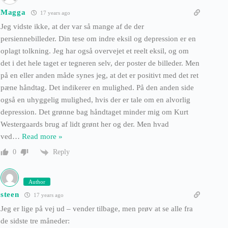
Magga
17 years ago
Jeg vidste ikke, at der var så mange af de der
persiennebilleder. Din tese om indre eksil og depression er en
oplagt tolkning. Jeg har også overvejet et reelt eksil, og om
det i det hele taget er tegneren selv, der poster de billeder. Men
på en eller anden måde synes jeg, at det er positivt med det ret
pæne håndtag. Det indikerer en mulighed. På den anden side
også en uhyggelig mulighed, hvis der er tale om en alvorlig
depression. Det grønne bag håndtaget minder mig om Kurt
Westergaards brug af lidt grønt her og der. Men hvad
ved
…
Read more »
Reply
0
Author
steen
17 years ago
Jeg er lige på vej ud – vender tilbage, men prøv at se alle fra
de sidste tre måneder: