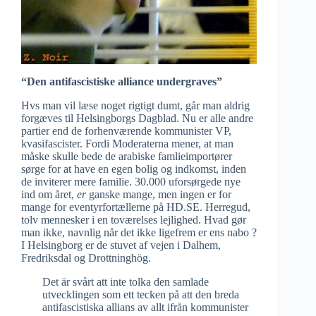
“Den antifascistiske alliance undergraves”
Hvs man vil læse noget rigtigt dumt, går man aldrig
forgæves til Helsingborgs Dagblad. Nu er alle andre
partier end de forhenværende kommunister VP,
kvasifascister. Fordi Moderaterna mener, at man
måske skulle bede de arabiske famlieimportører
sørge for at have en egen bolig og indkomst, inden
de inviterer mere familie. 30.000 uforsørgede nye
ind om året,
er
ganske mange, men ingen er for
mange for eventyrfortællerne på HD.SE. Herregud,
tolv mennesker i en toværelses lejlighed. Hvad gør
man ikke, navnlig når det ikke ligefrem er ens nabo ?
I Helsingborg er de stuvet af vejen i Dalhem,
Fredriksdal og Drottninghög.
Det är svårt att inte tolka den samlade
utvecklingen som ett tecken på att den breda
antifascistiska allians av allt ifrån kommunister