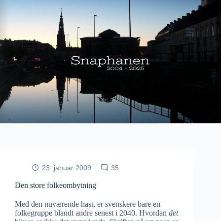
Fortsæt
til
indhold
23. januar 2009
35
Den store folkeombytning
Med den nuværende hast, er svenskere bare en
folkegruppe blandt andre senest i 2040.
Hvordan
det