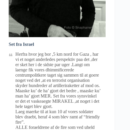
Set fra Israel
Herfra hvor jeg bor ,5 km nord for Gaza , har
vi et noget anderledes perspektiv paa det ,der
er sket her i de sidste par uger .Langt om
laenge fik vores dhimmificerede
centrumpolitkere taget sig sammen til at goere
noget ved det ,at en terrorist organisation
skyder hundreder af artilleriraketter af mod os.
Maaske ku’ de ha’ gjort det bedre , maaske ku’
man ha’ gjort MER. Set fra vores synsvinkel
er det et vaskeaegte MIRAKEL ,at noget i det
hele taget blev gjort.
Laeg maerke til at kun 10 af vores soldater
blev draebt, heraf 4 som blev ramt af “friendly
fire”.
ALLE foraeldrene af de fire som ved uheld