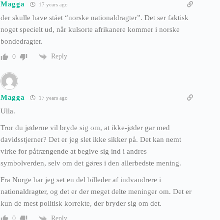
Magga
17 years ago
der skulle have stået “norske nationaldragter”. Det ser faktisk
noget specielt ud, når kulsorte afrikanere kommer i norske
bondedragter.
Reply
0
Magga
17 years ago
Ulla.
Tror du jøderne vil bryde sig om, at ikke-jøder går med
davidsstjerner? Det er jeg slet ikke sikker på. Det kan nemt
virke for påtrængende at begive sig ind i andres
symbolverden, selv om det gøres i den allerbedste mening.
Fra Norge har jeg set en del billeder af indvandrere i
nationaldragter, og det er der meget delte meninger om. Det er
kun de mest politisk korrekte, der bryder sig om det.
Reply
0