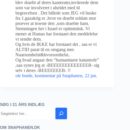
blev draebt af deres kamerater,inviterede dem
som var involveret i uheldet med til
begravelsen . Det billede som JEG vil huske
fra 1.gazakrig er ,hvor en draebt soldats mor
proever at troeste den ,som draebte ham.
Stemningen her i Israel er optimistisk. Vi
mener at Hamas har forstaaet den meddelelse
vi sendte dem.
Og hvis de IKKE har forstaaet det , saa er vi
ALTID parat til en omgang mer.
Naarsomhelst&hvorsomhelst..
Og hvad angaar den “humanitaere katastrofe”
,saa synes jeg at -BEEEEEEEEEEEEEB- sig
selv i deres -BEEEEEEEB- !!
ole burde, kommentar på Snaphanen, 22 jan.
SØG I 21 ÅRS INDLÆG
OM SNAPHANEN.DK