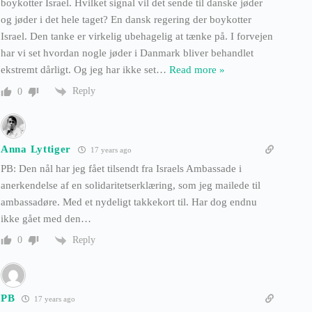
boykotter Israel. Hvilket signal vil det sende til danske jøder
og jøder i det hele taget? En dansk regering der boykotter
Israel. Den tanke er virkelig ubehagelig at tænke på. I forvejen
har vi set hvordan nogle jøder i Danmark bliver behandlet
ekstremt dårligt. Og jeg har ikke set
…
Read more »
Reply
0
Anna Lyttiger
17 years ago
PB: Den nål har jeg fået tilsendt fra Israels Ambassade i
anerkendelse af en solidaritetserklæring, som jeg mailede til
ambassadøre. Med et nydeligt takkekort til. Har dog endnu
ikke gået med den…
Reply
0
PB
17 years ago