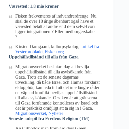
Værested: 1.8 mio kroner
Fisken frekventeres af indvandrerdrenge. Nu
skal de over 18 årige åbenbart også have et
værested betalt af andre end dem selv.Hvori
ligger integrationen ? Eller medborgerskabet
?
Kirsten Damgaard, kulturpsykolog,
artikel fra
Vesterbrobladet
,
Fisken org
Uppehållstillstånd till alla från Gaza
Migrationsverket beslutar idag att bevilja
uppehållstillstånd till alla asylsökande från
Gaza. Trots att de senaste dagarnas
utveckling, då både Israel och Hamas förklarat
eldupphör, kan leda till att det inte längre råder
en väpnad konflikt beviljas uppehållstillstånd
till alla asylsökande. Orsaken är att gränserna
till Gaza fortfarande kontrolleras av Israel och
det är praktiskt omöjligt att ta sig in i Gaza.
Migrationsverket, Nyheter
Seneste udspil fra Fredens Religion
(TM)
An Orthodox man from Golders Green