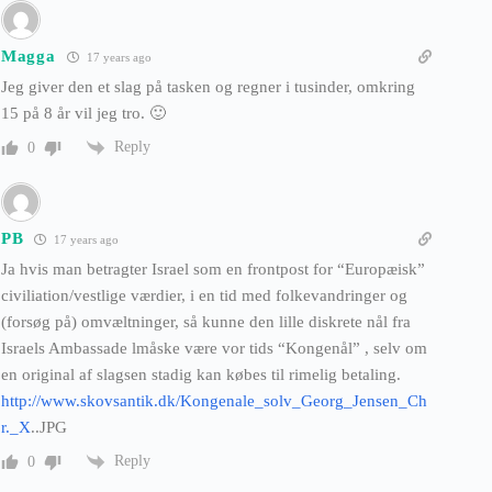
Magga
17 years ago
Jeg giver den et slag på tasken og regner i tusinder, omkring
15 på 8 år vil jeg tro. 🙂
Reply
0
PB
17 years ago
Ja hvis man betragter Israel som en frontpost for “Europæisk”
civiliation/vestlige værdier, i en tid med folkevandringer og
(forsøg på) omvæltninger, så kunne den lille diskrete nål fra
Israels Ambassade lmåske være vor tids “Kongenål” , selv om
en original af slagsen stadig kan købes til rimelig betaling.
http://www.skovsantik.dk/Kongenale_solv_Georg_Jensen_Ch
r._X
..JPG
Reply
0