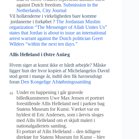
against Dutch freedom.
Submission in the
Netherlands, City Journal
Vil hollænderne i virkeligheden bare komme
jordanerne i forkøbet ?
The Jordanian Muslim
organization “The Messenger of Allah Unites Us”
states that Jordan is about to issue an international
arrest warrant against the Dutch politician Geert
Wilders “within the next ten days.”
Allis Helleland i Østre Anlæg
Hvem siger at kunst ikke er hårdt arbejde? Måske
ligger hun der hvor kopien af Michelangelos David
stod gemt i mange år, indtil den fik havneudsigt
foran
Den Kongelige Afstøbningssamling
Under en happening i går gravede
billedkunstneren Uwe Max Jensen et portræt
forestillende Allis Helleland ned i parken bag
Statens Museum for Kunst. Værket var en
hyldest til Eric Andersen, som i årevis sloges
med Allis Helleland om et skjult maleri i
nationalgalleriets samling.
Et portræt af Allis Helleland – den tidligere
direktør for Statens Museum for Kunst – blev