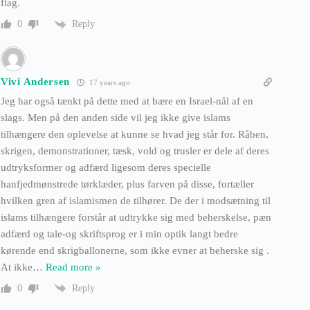
flag.
Reply
0
Vivi Andersen
17 years ago
Jeg har også tænkt på dette med at bære en Israel-nål af en
slags. Men på den anden side vil jeg ikke give islams
tilhængere den oplevelse at kunne se hvad jeg står for. Råben,
skrigen, demonstrationer, tæsk, vold og trusler er dele af deres
udtryksformer og adfærd ligesom deres specielle
hanfjedmønstrede tørklæder, plus farven på disse, fortæller
hvilken gren af islamismen de tilhører. De der i modsætning til
islams tilhængere forstår at udtrykke sig med beherskelse, pæn
adfærd og tale-og skriftsprog er i min optik langt bedre
kørende end skrigballonerne, som ikke evner at beherske sig .
At ikke
…
Read more »
Reply
0