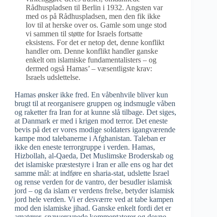
Rådhuspladsen til Berlin i 1932. Angsten var
med os på Rådhuspladsen, men den fik ikke
lov til at herske over os. Gamle som unge stod
vi sammen til støtte for Israels fortsatte
eksistens. For det er netop det, denne konflikt
handler om. Denne konflikt handler ganske
enkelt om islamiske fundamentalisters – og
dermed også Hamas’ – væsentligste krav:
Israels udslettelse.
Hamas ønsker ikke fred. En våbenhvile bliver kun
brugt til at reorganisere gruppen og indsmugle våben
og raketter fra Iran for at kunne slå tilbage. Det siges,
at Danmark er med i krigen mod terror. Det eneste
bevis på det er vores modige soldaters igangværende
kampe mod talebanerne i Afghanistan. Taleban er
ikke den eneste terrorgruppe i verden. Hamas,
Hizbollah, al-Qaeda, Det Muslimske Broderskab og
det islamiske præstestyre i Iran er alle ens og har det
samme mål: at indføre en sharia-stat, udslette Israel
og rense verden for de vantro, der besudler islamisk
jord – og da islam er verdens frelse, betyder islamisk
jord hele verden. Vi er desværre ved at tabe kampen
mod den islamiske jihad. Ganske enkelt fordi det er
amatører, snæversynede kommentatorer og dovne