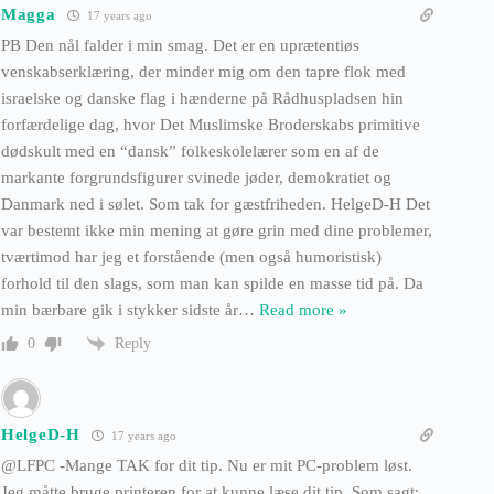
Magga
17 years ago
PB Den nål falder i min smag. Det er en uprætentiøs
venskabserklæring, der minder mig om den tapre flok med
israelske og danske flag i hænderne på Rådhuspladsen hin
forfærdelige dag, hvor Det Muslimske Broderskabs primitive
dødskult med en “dansk” folkeskolelærer som en af de
markante forgrundsfigurer svinede jøder, demokratiet og
Danmark ned i sølet. Som tak for gæstfriheden. HelgeD-H Det
var bestemt ikke min mening at gøre grin med dine problemer,
tværtimod har jeg et forstående (men også humoristisk)
forhold til den slags, som man kan spilde en masse tid på. Da
min bærbare gik i stykker sidste år
…
Read more »
Reply
0
HelgeD-H
17 years ago
@LFPC -Mange TAK for dit tip. Nu er mit PC-problem løst.
Jeg måtte bruge printeren for at kunne læse dit tip. Som sagt: