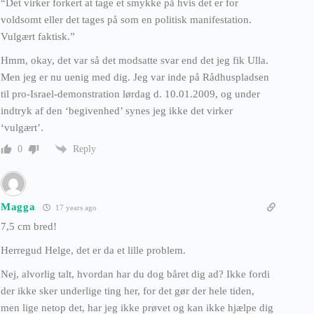
“Det virker forkert at tage et smykke på hvis det er for
voldsomt eller det tages på som en politisk manifestation.
Vulgært faktisk.”
Hmm, okay, det var så det modsatte svar end det jeg fik Ulla.
Men jeg er nu uenig med dig. Jeg var inde på Rådhuspladsen
til pro-Israel-demonstration lørdag d. 10.01.2009, og under
indtryk af den ‘begivenhed’ synes jeg ikke det virker
‘vulgært’.
Reply
0
Magga
17 years ago
7,5 cm bred!
Herregud Helge, det er da et lille problem.
Nej, alvorlig talt, hvordan har du dog båret dig ad? Ikke fordi
der ikke sker underlige ting her, for det gør der hele tiden,
men lige netop det, har jeg ikke prøvet og kan ikke hjælpe dig