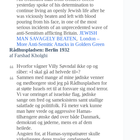
yesterday spoke of his determination to
continue living an openly Jewish life after he
was viciously beaten and left with blood
pouring from his face, in one of the most
serious incidents of an unprecedented wave of
anti-Semitism afflicting Britain.
JEWISH
MAN SAVAGELY BEATEN
,
London –
More Anti-Semitic Attacks in Golders Green
Rådhuspladsen: Berlin 1932
af Farshad Kholghi
Hvorfor vågner Villy Søvndal ikke op og
råber: »I skal gå ad helvede til«?
Sammen med mange af mine jødiske venner
og medborgere stod jeg på Rådhuspladsen for
at støtte Israels ret til at forsvare sig mod terror.
Vi var omringet af israelske flag, jødiske
sange om fred og sameksistens samt utallige
salatfade og politifolk. Få meter væk kunne
man høre vrede og aggressive Hamas-
tilhængere ønske død over både Danmark,
demokrati og jøderne, mens en af dem
heilede.
Angsten for, at Hamas-sympatisører skulle
virkeliggøre deres trusler, omdannede