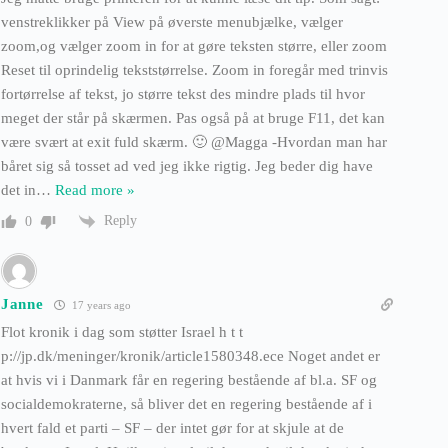
venstreklikker på View på øverste menubjælke, vælger
zoom,og vælger zoom in for at gøre teksten større, eller zoom
Reset til oprindelig tekststørrelse. Zoom in foregår med trinvis
fortørrelse af tekst, jo større tekst des mindre plads til hvor
meget der står på skærmen. Pas også på at bruge F11, det kan
være svært at exit fuld skærm. 🙂 @Magga -Hvordan man har
båret sig så tosset ad ved jeg ikke rigtig. Jeg beder dig have
det in
…
Read more »
Reply
0
Janne
17 years ago
Flot kronik i dag som støtter Israel h t t
p://jp.dk/meninger/kronik/article1580348.ece Noget andet er
at hvis vi i Danmark får en regering bestående af bl.a. SF og
socialdemokraterne, så bliver det en regering bestående af i
hvert fald et parti – SF – der intet gør for at skjule at de