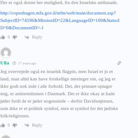
Der er også denne her mulighed, fra den Israelske ambasade.
http://copenhagen.mfa.gov.il/mfm/web/main/document.asp?
SubjectID=74596&MissionID=22&LanguageID=100&StatusI
D=0&DocumentID=-1
Reply
0
Ulla
17 years ago
Jeg overvejede også en israelsk flagpin, men Israel er jo et
land, man altid kan have forskellige meninger om, og jeg er
ikke godt nok inde i alle forhold. Det, der primært optager
mig, er antisemitismen i Danmark. Det er ikke okay at hade
jøder fordi de er jøder nogensinde – derfor Davidsstjernen,
som ikke er et politisk symbol, men et symbol for det jødiske
folk/religionen.
Reply
0