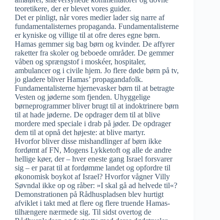
teoretikere, der er blevet vores guider.
Det er pinligt, når vores medier lader sig narre af
fundamentalisternes propaganda. Fundamentalisterne
er kyniske og villige til at ofre deres egne børn.
Hamas gemmer sig bag børn og kvinder. De affyrer
raketter fra skoler og beboede områder. De gemmer
våben og sprængstof i moskéer, hospitaler,
ambulancer og i civile hjem. Jo flere døde børn på tv,
jo gladere bliver Hamas’ propagandafolk.
Fundamentalisterne hjernevasker børn til at betragte
Vesten og jøderne som fjenden. Uhyggelige
børneprogrammer bliver brugt til at indoktrinere børn
til at hade jøderne. De opdrager dem til at blive
mordere med speciale i drab på jøder. De opdrager
dem til at opnå det højeste: at blive martyr.
Hvorfor bliver disse mishandlinger af børn ikke
fordømt af FN, Mogens Lykketoft og alle de andre
hellige køer, der – hver eneste gang Israel forsvarer
sig – er parat til at fordømme landet og opfordre til
økonomisk boykot af Israel? Hvorfor vågner Villy
Søvndal ikke op og råber: »I skal gå ad helvede til«?
Demonstrationen på Rådhuspladsen blev hurtigt
afviklet i takt med at flere og flere truende Hamas-
tilhængere nærmede sig. Til sidst overtog de