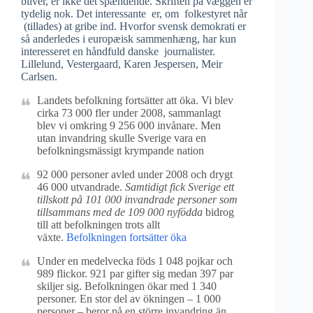
bliver, er ikke det spændende. Skriften på væggen er
tydelig nok. Det interessante er, om folkestyret når
(tillades) at gribe ind. Hvorfor svensk demokrati er
så anderledes i europæisk sammenhæng, har kun
interesseret en håndfuld danske journalister.
Lillelund, Vestergaard, Karen Jespersen, Meir
Carlsen.
Landets befolkning fortsätter att öka. Vi blev
cirka 73 000 fler under 2008, sammanlagt
blev vi omkring 9 256 000 invånare. Men
utan invandring skulle Sverige vara en
befolkningsmässigt krympande nation
92 000 personer avled under 2008 och drygt
46 000 utvandrade.
Samtidigt fick Sverige ett
tillskott på 101 000 invandrade personer som
tillsammans med de 109 000 nyfödda
bidrog
till att befolkningen trots allt
växte.
Befolkningen fortsätter öka
Under en medelvecka föds 1 048 pojkar och
989 flickor. 921 par gifter sig medan 397 par
skiljer sig. Befolkningen ökar med 1 340
personer. En stor del av ökningen – 1 000
personer – beror på en större invandring än