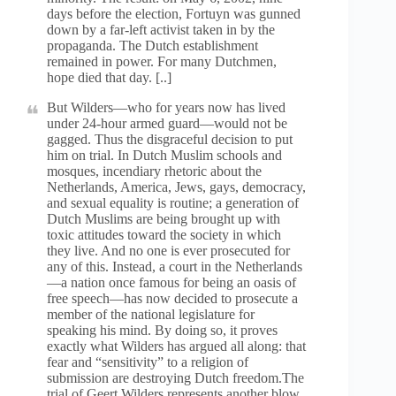
days before the election, Fortuyn was gunned
down by a far-left activist taken in by the
propaganda. The Dutch establishment
remained in power. For many Dutchmen,
hope died that day. [..]
But Wilders—who for years now has lived
under 24-hour armed guard—would not be
gagged. Thus the disgraceful decision to put
him on trial. In Dutch Muslim schools and
mosques, incendiary rhetoric about the
Netherlands, America, Jews, gays, democracy,
and sexual equality is routine; a generation of
Dutch Muslims are being brought up with
toxic attitudes toward the society in which
they live. And no one is ever prosecuted for
any of this. Instead, a court in the Netherlands
—a nation once famous for being an oasis of
free speech—has now decided to prosecute a
member of the national legislature for
speaking his mind. By doing so, it proves
exactly what Wilders has argued all along: that
fear and “sensitivity” to a religion of
submission are destroying Dutch freedom.The
trial of Geert Wilders represents another blow