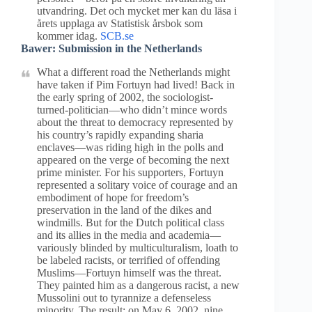
utvandring. Det och mycket mer kan du läsa i
årets upplaga av Statistisk årsbok som
kommer idag.
SCB.se
Bawer: Submission in the Netherlands
What a different road the Netherlands might
have taken if Pim Fortuyn had lived! Back in
the early spring of 2002, the sociologist-
turned-politician—who didn’t mince words
about the threat to democracy represented by
his country’s rapidly expanding sharia
enclaves—was riding high in the polls and
appeared on the verge of becoming the next
prime minister. For his supporters, Fortuyn
represented a solitary voice of courage and an
embodiment of hope for freedom’s
preservation in the land of the dikes and
windmills. But for the Dutch political class
and its allies in the media and academia—
variously blinded by multiculturalism, loath to
be labeled racists, or terrified of offending
Muslims—Fortuyn himself was the threat.
They painted him as a dangerous racist, a new
Mussolini out to tyrannize a defenseless
minority. The result: on May 6, 2002, nine